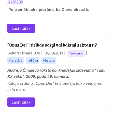
12/36208
Poļu zinātnieks pierāda, ka Dievs eksistē.
…
Lasīt tālāk
"Opus Dei": ticības sargi vai baismi sektanti?
Autors: Ilmārs Bite |
01/08/2010
|
|
Tulkojumi
literatūra
reliģija
vēsture
Andreja Činajeva raksts no iknedēļas izdevuma "Taini
XX veka", 2009. gada 49. numura.
Katoļu
ordeņa „Opus Dei” tēls pēdējā laikā veidojies
lielā mērā…
Lasīt tālāk