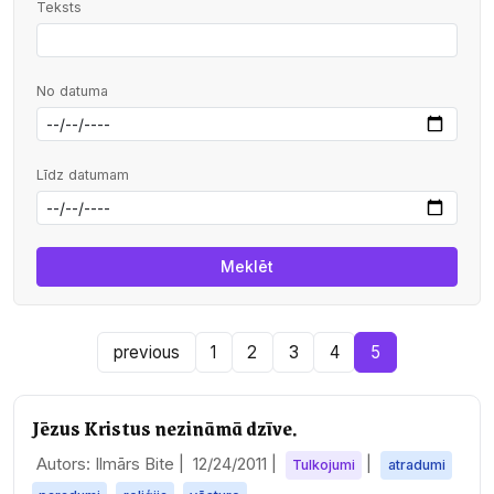
Teksts
No datuma
Līdz datumam
previous
1
2
3
4
5
Jēzus Kristus nezināmā dzīve.
Autors: Ilmārs Bite |
12/24/2011
|
|
Tulkojumi
atradumi