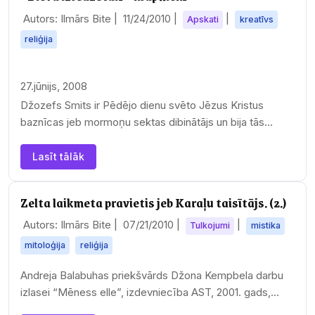
Autors: Ilmārs Bite |
11/24/2010
|
|
Apskati
kreatīvs
reliģija
27.jūnijs, 2008
Džozefs Smits ir Pēdējo dienu svēto Jēzus Kristus
baznīcas jeb mormoņu sektas dibinātājs un bija tās
līderis no 1830. gada 6.…
Lasīt tālāk
Zelta laikmeta pravietis jeb Karaļu taisītājs. (2.)
Autors: Ilmārs Bite |
07/21/2010
|
|
Tulkojumi
mistika
mitoloģija
reliģija
Andreja Balabuhas priekšvārds Džona Kempbela darbu
izlasei “Mēness elle”, izdevniecība AST, 2001. gads,
grāmata no sērijas “Klassika mirovoj…