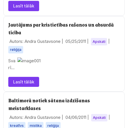
Lasīt tālāk
Jautājums par kristietības rašanos un absurdā
ticība
Autors: Andra Gustavsone |
05/25/2011
|
|
Apskati
reliģija
Sva
rīga
is
jaut
Lasīt tālāk
āju
ms
Baltimorā notiek sātana izdzīšanas
par
meistarklases
kris
tietī
Autors: Andra Gustavsone |
04/06/2011
|
|
Apskati
bas
kreatīvs
mistika
reliģija