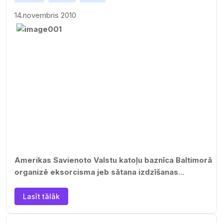
būtī
bu.
14.novembris 2010
Tra
dici
onāl
i kristīgā ticība arvien ir uzskatīta par atklāsmes reliģiju ar
kulmināciju Dieva Dēla miesā…
Amerikas Savienoto Valstu katoļu baznīca Baltimorā
organizē eksorcisma jeb sātana izdzīšanas
meistarklases, ziņo aģentūra Reuters.…
Lasīt tālāk