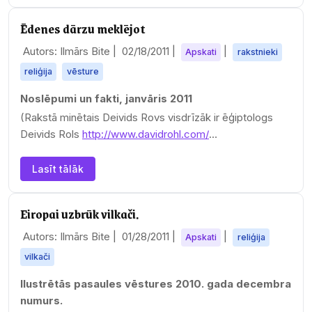
noraidīt ideju, ka…
Ēdenes dārzu meklējot
Autors: Ilmārs Bite |
02/18/2011
|
|
Apskati
rakstnieki
reliģija
vēsture
Noslēpumi un fakti, janvāris 2011
(Rakstā minētais Deivids Rovs visdrīzāk ir ēģiptologs
Deivids Rols
http://www.davidrohl.com/
Rola grāmata par šo…
Lasīt tālāk
Eiropai uzbrūk vilkači.
Autors: Ilmārs Bite |
01/28/2011
|
|
Apskati
reliģija
vilkači
Ilustrētās pasaules vēstures 2010. gada decembra
numurs.