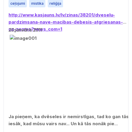
ceļojumi
mistika
reliģija
http://www.kasjauns.lv/lv/zinas/38201/dveselu-
pardzimsana-nave-macibas-debesis-atgriesanas-
uz-zemes?news_com=1
20.janvāris 2011
Ja pieņem, ka dvēseles ir nemirstīgas, tad ko gan tās
iesāk, kad mūsu vairs nav... Un kā tās nonāk pie
mums?! Par to konsultē…