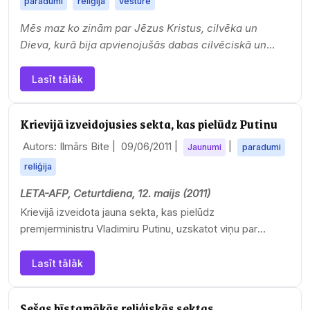
paradumi
reliģija
vēsture
Mēs maz ko zinām par Jēzus Kristus, cilvēka un
Dieva, kurā bija apvienojušās dabas cilvēciskā un
dievišķā puse, dzīvi. Kristīgajās grāmatās daudz ir…
Lasīt tālāk
Krievijā izveidojusies sekta, kas pielūdz Putinu
Autors: Ilmārs Bite |
09/06/2011
|
|
Jaunumi
paradumi
reliģija
LETA-AFP, Ceturtdiena, 12. maijs (2011)
Krievijā izveidota jauna sekta, kas pielūdz
premjerministru Vladimiru Putinu, uzskatot viņu par
apustuļa…
Lasīt tālāk
Sešas bīstamākās reliģiskās sektas