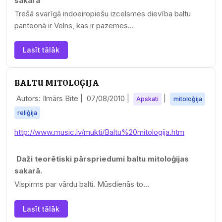
sakarā
Trešā svarīgā indoeiropiešu izcelsmes dievība baltu
panteonā ir Velns, kas ir pazemes…
Lasīt tālāk
BALTU MITOLOĢIJA
Autors: Ilmārs Bite |
07/08/2010
|
|
Apskati
mitoloģija
reliģija
http://www.music.lv/mukti/Baltu%20mitologija.htm
Daži teorētiski pārspriedumi baltu mitoloģijas
sakarā.
Vispirms par vārdu balti. Mūsdienās to…
Lasīt tālāk