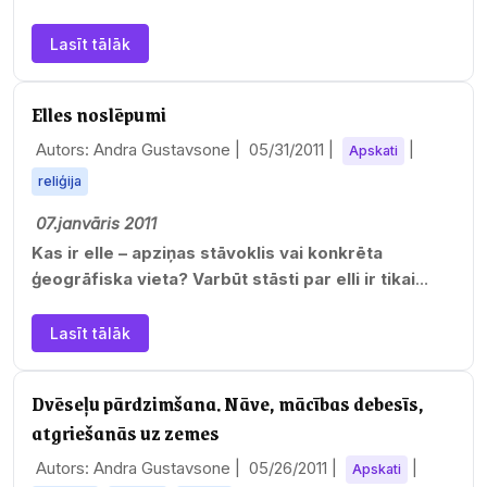
Lasīt tālāk
Elles noslēpumi
Autors: Andra Gustavsone |
05/31/2011
|
|
Apskati
reliģija
07.janvāris 2011
Kas ir elle – apziņas stāvoklis vai konkrēta
ģeogrāfiska vieta? Varbūt stāsti par elli ir tikai
pekstiņi, lai iedabūtu baznīcās…
Lasīt tālāk
Dvēseļu pārdzimšana. Nāve, mācības debesīs,
atgriešanās uz zemes
Autors: Andra Gustavsone |
05/26/2011
|
|
Apskati