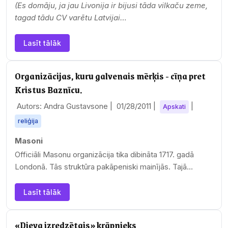
(Es domāju, ja jau Livonija ir bijusi tāda vilkaču zeme,
tagad tādu CV varētu Latvijai…
Lasīt tālāk
Organizācijas, kuru galvenais mērķis - cīņa pret
Kristus Baznīcu.
Autors: Andra Gustavsone |
01/28/2011
|
|
Apskati
reliģija
Masoni
Officiāli Masonu organizācija tika dibināta 1717. gadā
Londonā. Tās struktūra pakāpe­niski mainījās. Tajā
izveidojās 33 pakāpes. Zemāko…
Lasīt tālāk
«Dieva izredzētais» krāpnieks