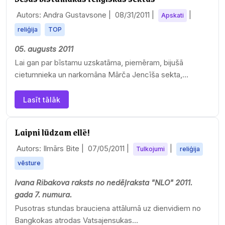
Autors: Andra Gustavsone |
08/31/2011
|
|
Apskati
reliģija
TOP
05. augusts 2011
Lai gan par bīstamu uzskatāma, piemēram, bijušā
cietumnieka un narkomāna Mārča Jencīša sekta,
Jehovas liecinieki vai Alekseja…
Lasīt tālāk
Laipni lūdzam ellē!
Autors: Ilmārs Bite |
07/05/2011
|
|
Tulkojumi
reliģija
vēsture
Ivana Ribakova raksts no nedēļraksta "NLO" 2011.
gada 7. numura.
Pusotras stundas brauciena attālumā uz dienvidiem no
Bangkokas atrodas Vatsajensukas…