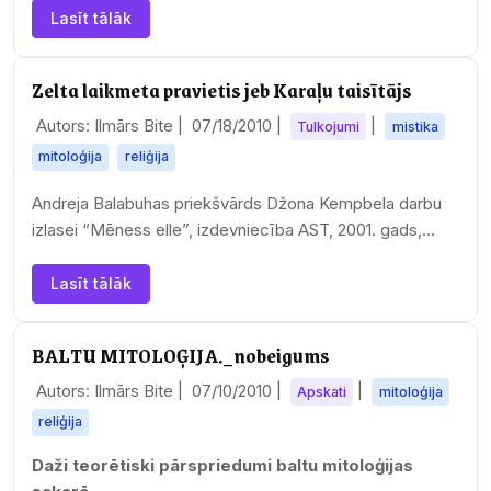
Lasīt tālāk
Zelta laikmeta pravietis jeb Karaļu taisītājs
Autors: Ilmārs Bite |
07/18/2010
|
|
Tulkojumi
mistika
mitoloģija
reliģija
Andreja Balabuhas priekšvārds Džona Kempbela darbu
izlasei “Mēness elle”, izdevniecība AST, 2001. gads,
grāmata no sērijas “Klassika mirovoj…
Lasīt tālāk
BALTU MITOLOĢIJA._nobeigums
Autors: Ilmārs Bite |
07/10/2010
|
|
Apskati
mitoloģija
reliģija
Daži teorētiski pārspriedumi baltu mitoloģijas