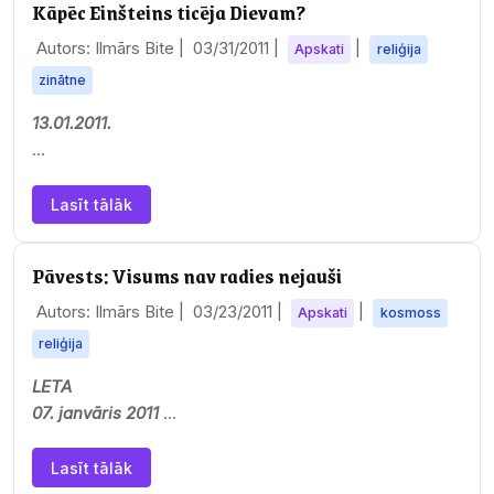
Kāpēc Einšteins ticēja Dievam?
Autors: Ilmārs Bite |
03/31/2011
|
|
Apskati
reliģija
zinātne
13.01.2011.
Tāpat kā daudzi no mums, arī es pārdomāju mūsu laika
ķibeļu cēloņus un cenšos rast tiem izskaidrojumu.
Lasīt tālāk
Gaišākie cilvēces prāti brīdina,…
Pāvests: Visums nav radies nejauši
Autors: Ilmārs Bite |
03/23/2011
|
|
Apskati
kosmoss
reliģija
LETA
07. janvāris 2011
Aiz Lielā sprādziena un citām sarežģītām zinātniskām
Lasīt tālāk
teorijām stāv Dieva prāts un kristiešiem vajadzētu