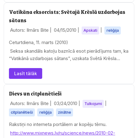
Vatikāna eksorcists: Svētajā Krēslā uzdarbojas
sātans
Autors: Ilmārs Bite |
04/15/2010
|
|
Apskati
reliģija
Ceturtdiena, 11. marts (2010)
Seksa skandāls katoļu baznīcā esot pierādījums tam, ka
“Vatikānā uzdarbojas sātans”, uzskata Svētā Krēsla
galvenais…
Lasīt tālāk
Dievs un citplanētieši
Autors: Ilmārs Bite |
03/24/2010
|
|
Tulkojumi
citplanētieši
reliģija
zinātne
Rakstiņi no interneta portāliem ar kopēju tēmu.
http://www.mixnews.lv/ru/science/news/2010-02-