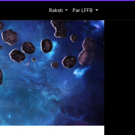
Open Raksti submenu
Raksti
Par LFFB