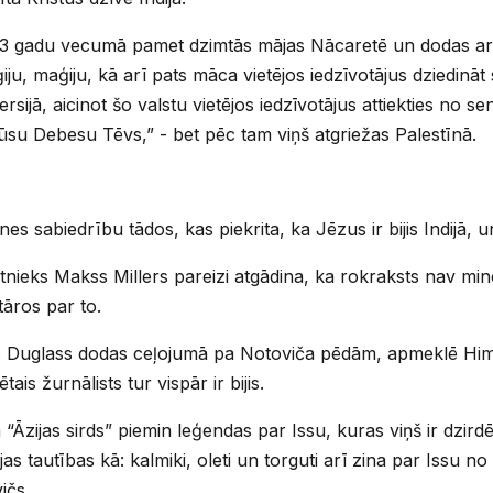
13 gadu vecumā pamet dzimtās mājas Nācaretē un dodas ar t
ju, maģiju, kā arī pats māca vietējos iedzīvotājus dziedināt 
ijā, aicinot šo valstu vietējos iedzīvotājus attiekties no s
 mūsu Debesu Tēvs,” - bet pēc tam viņš atgriežas Palestīnā.
es sabiedrību tādos, kas piekrita, ka Jēzus ir bijis Indijā, u
nieks Makss Millers pareizi atgādina, ka rokraksts nav minē
āros par to.
s Duglass dodas ceļojumā pa Notoviča pēdām, apmeklē Himis
is žurnālists tur vispār ir bijis.
Āzijas sirds” piemin leģendas par Issu, kuras viņš ir dzirdēji
as tautības kā: kalmiki, oleti un torguti arī zina par Issu no
ičs.