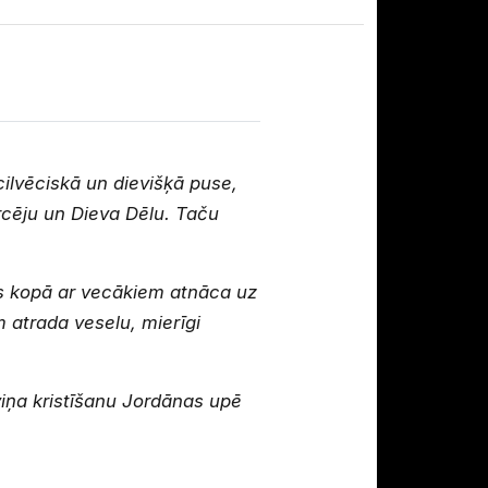
ilvēciskā un dievišķā puse,
ircēju un Dieva Dēlu. Taču
zus kopā ar vecākiem atnāca uz
m atrada veselu, mierīgi
viņa kristīšanu Jordānas upē