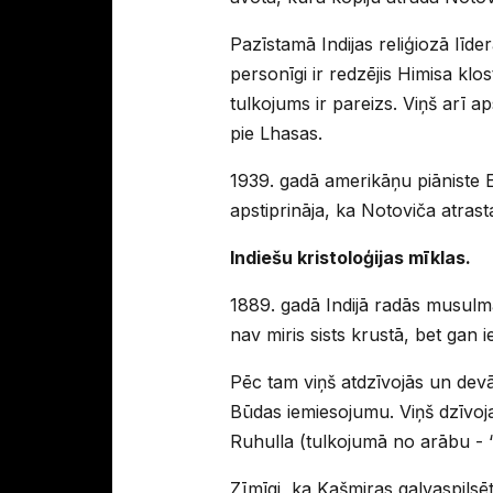
Pazīstamā Indijas reliģiozā līd
personīgi ir redzējis Himisa klos
tulkojums ir pareizs. Viņš arī a
pie Lhasas.
1939. gadā amerikāņu piāniste E
apstiprināja, ka Notoviča atrast
Indiešu kristoloģijas mīklas.
1889. gadā Indijā radās musulma
nav miris sists krustā, bet gan i
Pēc tam viņš atdzīvojās un devā
Būdas iemiesojumu. Viņš dzīvoja
Ruhulla (tulkojumā no arābu - 
Zīmīgi, ka Kašmiras galvaspilsē