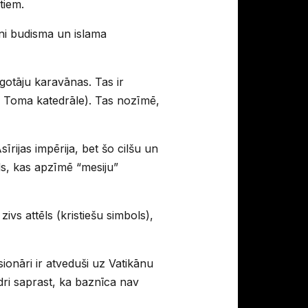
tiem.
eni budisma un islama
rgotāju karavānas. Tas ir
tā Toma katedrāle). Tas nozīmē,
īrijas impērija, bet šo cilšu un
ds, kas apzīmē “mesiju”
ivs attēls (kristiešu simbols),
ionāri ir atveduši uz Vatikānu
idri saprast, ka baznīca nav