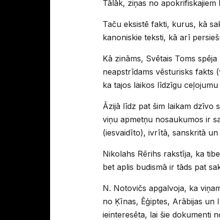
Tālāk, ziņas no apokrifiskajiem k
Taču eksistē fakti, kurus, kā s
kanoniskie teksti, kā arī persi
Kā zināms, Svētais Toms spēja n
neapstrīdams vēsturisks fakts (
ka tajos laikos līdzīgu ceļojumu 
Āzijā līdz pat šim laikam dzīvo 
viņu apmetņu nosaukumos ir sagl
(iesvaidīto), ivrītā, sanskritā u
Nikolahs Rērihs rakstīja, ka tib
bet aplis budismā ir tāds pat sak
N. Notovičs apgalvoja, ka viņam
no Ķīnas, Ēģiptes, Arābijas un 
ieinteresēta, lai šie dokumenti 