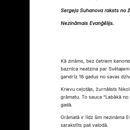
Sergeja Suhanova raksts no ž
Nezināmais Evanģēlijs.
Kā zināms, bez četriem kanonisk
baznīca neatzina par Svētajiem 
gandrīz 18 gadus no savas dzī
Krievu ceļotājs, žurnālists Niko
grāmatu. To sauca “Labākā no ci
gadā.
Grāmatā ir līdz šim nezināma Eva
sarakstīts pali valodā.