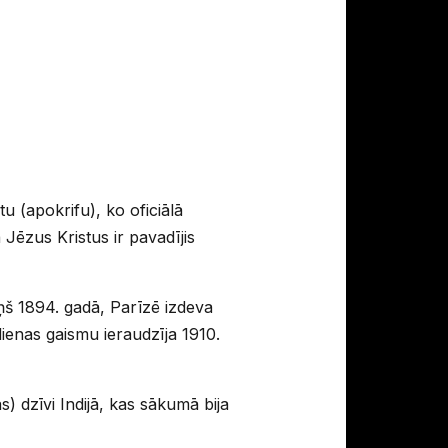
u (apokrifu), ko oficiālā
Jēzus Kristus ir pavadījis
iņš 1894. gadā, Parīzē izdeva
ienas gaismu ieraudzīja 1910.
) dzīvi Indijā, kas sākumā bija