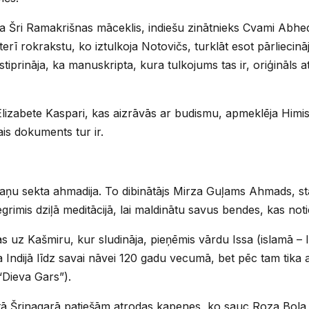
era Šri Ramakrišnas māceklis, indiešu zinātnieks Cvami Abh
terī rokrakstu, ko iztulkoja Notovičs, turklāt esot pārliecinā
pstiprināja, ka manuskripta, kura tulkojums tas ir, oriģināls
lizabete Kaspari, kas aizrāvās ar budismu, apmeklēja Himis
ais dokuments tur ir.
ņu sekta ahmadija. To dibinātājs Mirza Guļams Ahmads, star
egrimis dziļā meditācijā, lai maldinātu savus bendes, kas noti
s uz Kašmiru, kur sludināja, pieņēmis vārdu Issa (islamā – I
 Indijā līdz savai nāvei 120 gadu vecumā, bet pēc tam tika
“Dieva Gars”).
tā Šrinagarā patiešām atrodas kapenes, ko sauc Roza Bola (“