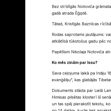
Bez strīdīgās Notoviča grāmatas,
gadā atrada Ēģiptē.
Tātad, Kristīgās Baznīcas rīcībā
Rodas saprotams jautājums: vai 
atklātībā tūkstošus gadu pēc no
Papētīsim Nikolaja Notoviča at
Ko mēs zinām par Issu?
Sava ceļojuma laikā pa Indiju 
evanģēliju”, kas glabājās Tibeta
Dokuments stāsta par Lielā Lama
Himisas pilsētas klosterī šī se
un tas spēj pierakstīt tekstu, ko
no 14 daļām, kurās tiek aprakstī