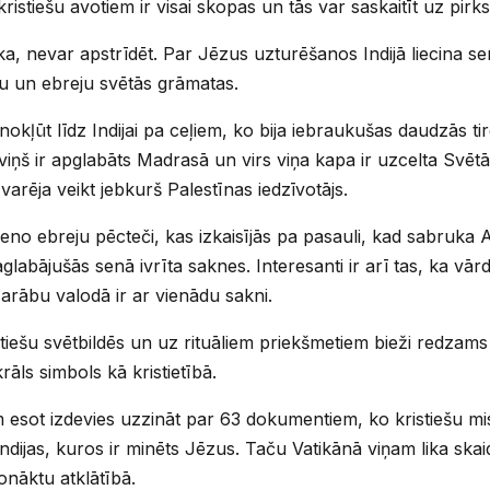
ristiešu avotiem ir visai skopas un tās var saskaitīt uz pirks
aka, nevar apstrīdēt. Par Jēzus uzturēšanos Indijā liecina s
ešu un ebreju svētās grāmatas.
okļūt līdz Indijai pa ceļiem, ko bija iebraukušas daudzās ti
viņš ir apglabāts Madrasā un virs viņa kapa ir uzcelta Svē
varēja veikt jebkurš Palestīnas iedzīvotājs.
seno ebreju pēcteči, kas izkaisījās pa pasauli, kad sabruka As
abājušās senā ivrīta saknes. Interesanti ir arī tas, ka vār
n arābu valodā ir ar vienādu sakni.
etiešu svētbildēs un uz rituāliem priekšmetiem bieži redzams z
rāls simbols kā kristietībā.
 esot izdevies uzzināt par 63 dokumentiem, ko kristiešu mis
Indijas, kuros ir minēts Jēzus. Taču Vatikānā viņam lika ska
nonāktu atklātībā.