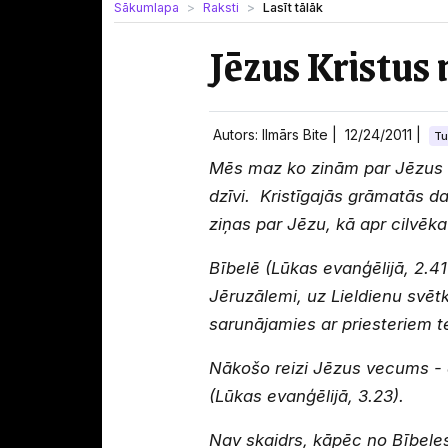
Sākumlapa
Raksti
Lasīt tālāk
Jēzus Kristus
Autors: Ilmārs Bite |
12/24/2011
|
Tu
Mēs maz ko zinām par Jēzus Kr
dzīvi. Kristīgajās grāmatās da
ziņas par Jēzu, kā apr cilvēka 
Bībelē (Lūkas evanģēlijā, 2.4
Jēruzālemi, uz Lieldienu svēt
sarunājamies ar priesteriem t
Nākošo reizi Jēzus vecums - a
(Lūkas evanģēlijā, 3.23).
Nav skaidrs, kāpēc no Bībeles 