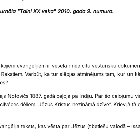
urnāla "Taini XX veka" 2010. gada 9. numura.
ajiem evanģēlijiem ir vesela rinda citu vēsturisku dokument
Rakstiem. Varbūt, ka tur slēpjas atminējums tam, kur un kā 
ves?
lajs Notovičs 1887. gadā ceļoja pa Indiju. Par šo ceļojumu v
lvēces dēliem, Jēzus Kristus nezināmā dzīve”. Krievijā tā d
nģēlija teksts, kas vēsta par Jēzus (tibetiešu valodā – Issas