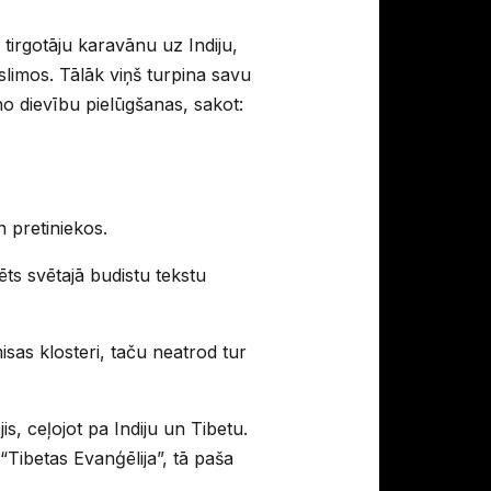
irgotāju karavānu uz Indiju,
slimos. Tālāk viņš turpina savu
eno dievību pielūgšanas, sakot:
n pretiniekos.
ts svētajā budistu tekstu
as klosteri, taču neatrod tur
s, ceļojot pa Indiju un Tibetu.
 “Tibetas Evanģēlija”, tā paša