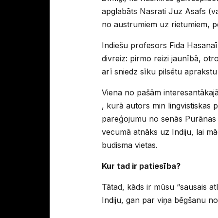
apglabāts Nasrati Juz Asafs (va
no austrumiem uz rietumiem, pēc
Indiešu profesors Fida Hasanaīns
divreiz: pirmo reizi jaunībā, o
arī sniedz sīku pilsētu aprakst
Viena no pašām interesantākaj
, kurā autors min lingvistiskas
pareģojumu no senās Purānas (in
vecumā atnāks uz Indiju, lai m
budisma vietas.
Kur tad ir patiesība?
Tātad, kāds ir mūsu “sausais at
Indiju, gan par viņa bēgšanu n