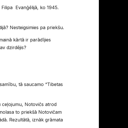
 Filipa Evanģēlijā, ko 1945.
ijā? Nesteigsimies pa priekšu.
ainā kārtā ir parādījies
av dzirdējis?
 esamību, tā saucamo “Tibetas
u ceļojumu, Notovičs atrod
s nolasa to priekšā Notovičam
trādā. Rezultātā, iznāk grāmata