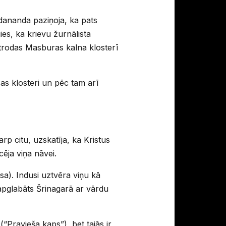
edananda paziņoja, ka pats
jies, ka krievu žurnālista
 atrodas Masburas kalna klosterī
as klosteri un pēc tam arī
p citu, uzskatīja, ka Kristus
cēja viņa nāvei.
sa). Indusi uztvēra viņu kā
 apglabāts Šrinagarā ar vārdu
Pravieša kaps”), bet tajās ir