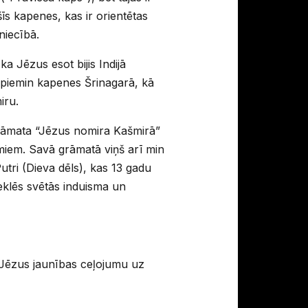
īs kapenes, kas ir orientētas
niecībā.
ka Jēzus esot bijis Indijā
š piemin kapenes Šrinagarā, kā
iru.
rāmata “Jēzus nomira Kašmirā”
umiem. Savā grāmatā viņš arī min
utri (Dieva dēls), kas 13 gadu
eklēs svētās induisma un
r Jēzus jaunības ceļojumu uz