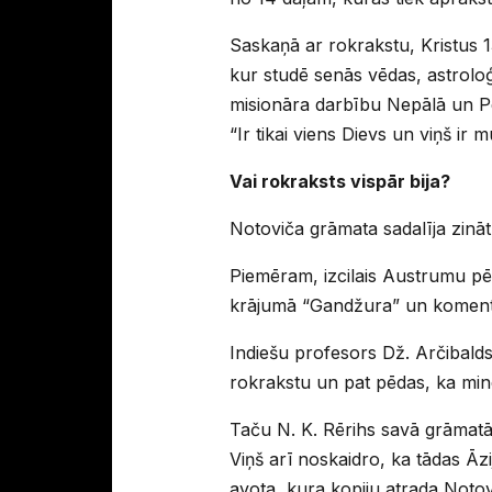
Saskaņā ar rokrakstu, Kristus 
kur studē senās vēdas, astroloģi
misionāra darbību Nepālā un Pers
“Ir tikai viens Dievs un viņš ir
Vai rokraksts vispār bija?
Notoviča grāmata sadalīja zinātn
Piemēram, izcilais Austrumu pēt
krājumā “Gandžura” un koment
Indiešu profesors Dž. Arčibald
rokrakstu un pat pēdas, ka minēta
Taču N. K. Rērihs savā grāmatā “
Viņš arī noskaidro, ka tādas Āzij
avota, kura kopiju atrada Notov