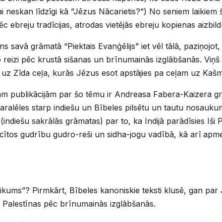
i neskan līdzīgi kā ”Jēzus Nācarietis?”) No seniem laikiem š
 ebreju tradīcijas, atrodas vietējās ebreju kopienas aizbild
 savā grāmatā “Piektais Evanģēlijs” iet vēl tālā, paziņojot, 
tro reizi pēc krustā sišanas un brīnumainās izglābšanās. Viņ
u uz Zīda ceļa, kurās Jēzus esot apstājies pa ceļam uz Kašm
ām publikācijām par šo tēmu ir Andreasa Fabera-Kaizera g
 paralēles starp indiešu un Bībeles pilsētu un tautu nosauk
diešu sakrālās grāmatas) par to, ka Indijā parādīsies Iši P
ācītos gudrību gudro-reši un sidha-jogu vadībā, kā arī apm
likums”? Pirmkārt, Bībeles kanoniskie teksti klusē, gan pa
o Palestīnas pēc brīnumainās izglābšanās.