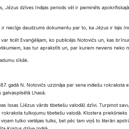
 Jēzus dzīves Indijas periods vēl ir pieminēts apokrifiskajā
 ir niecīgs daudzums dokumentu par to, ka Jēzus ir bijis Ind
var ticēt Evanģēlijam, ko publicējis Notovičs un, kas brīnum
tikumiem, kas tur aprakstīti un, par kuriem neviens neko n
radumu sīkāk.
1887. gadā N. Notovičs uzzināja par sena indiešu rokraksta
s galvaspilsētā Lhasā.
s Issas (Jēzus vārds tibetiešu valodā) dzīvi. Turpinot sav
nā rokraksta tulkojumu tibetiešu valodā. Klostera priekšniek
 viņam tulko vietējais tulks, bet pēc tam viņš to literāri aps
ta Kristus dzīve Indijā.