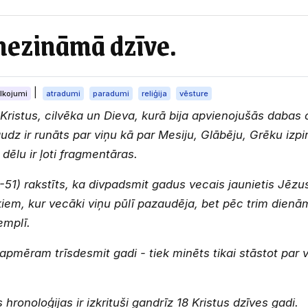
 nezināmā dzīve.
|
lkojumi
atradumi
paradumi
reliģija
vēsture
istus, cilvēka un Dieva, kurā bija apvienojušās dabas c
udz ir runāts par viņu kā par Mesiju, Glābēju, Grēku izp
dēlu ir ļoti fragmentāras.
1-51) rakstīts, ka divpadsmit gadus vecais jaunietis Jē
kiem, kur vecāki viņu pūlī pazaudēja, bet pēc trim dienā
emplī.
pmēram trīsdesmit gadi - tiek minēts tikai stāstot par 
hronoloģijas ir izkrituši gandrīz 18 Kristus dzīves gadi.