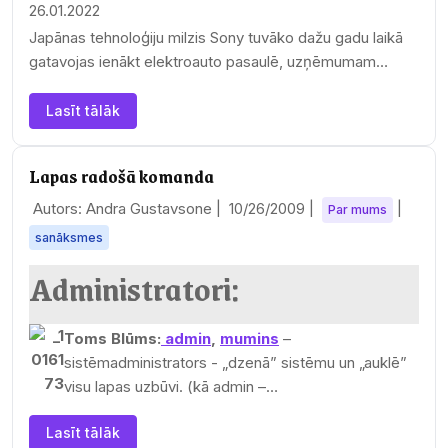
26.01.2022
Japānas tehnoloģiju milzis Sony tuvāko dažu gadu laikā
gatavojas ienākt elektroauto pasaulē, uzņēmumam
meklējot partnerus, kā savus…
Lasīt tālāk
Lapas radošā komanda
Autors: Andra Gustavsone |
10/26/2009
|
|
Par mums
sanāksmes
Administratori:
Toms Blūms:
admin
,
mumins
–
sistēmadministrators - „dzenā” sistēmu un „auklē”
visu lapas uzbūvi. (kā admin –…
Lasīt tālāk