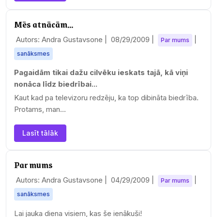
Mēs atnācām...
Autors: Andra Gustavsone |
08/29/2009
|
|
Par mums
sanāksmes
Pagaidām tikai dažu cilvēku ieskats tajā, kā viņi
nonāca līdz biedrībai...
Kaut kad pa televizoru redzēju, ka top dibināta biedrība.
Protams, man…
Lasīt tālāk
Par mums
Autors: Andra Gustavsone |
04/29/2009
|
|
Par mums
sanāksmes
Lai jauka diena visiem, kas še ienākuši!