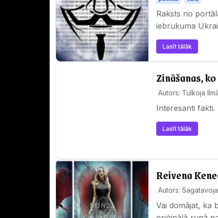
Raksts no portāla
iebrukuma Ukrai
Lasīt tālāk
Zināšanas, ko
Autors: Tulkoja Ilm
Interesanti fakti.
Lasīt tālāk
Reivena Kene
Autors: Sagatavoja 
Vai domājat, ka 
oriģinālā runā p