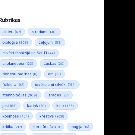
Rubrikas
aktieri
atradumi
(67)
(130)
bioloģija
ceļojumi
(306)
(53)
cilvēki fantāzijā un Sci-Fi
(44)
citplanētieši
čūskas
(123)
(20)
debesu radības
elfi
(8)
(10)
folklora
ievērojami cilvēki
(92)
(152)
ittehnoloģijas
izrādes
(309)
(27)
joki
kariņš
kino
(56)
(79)
(458)
kosmoss
kreatīvs
(434)
(926)
kritika
literatūra
maģija
(217)
(3149)
(15)