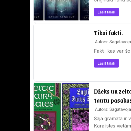
varu dot…
Lasīt tālāk
Tikai fakti.
Autors: Sagatavoja 
Fakti, kas var šo
Lasīt tālāk
Džeks un zelta
tautu pasaka
Autors: Sagatavoja 
Šajā grāmatā ir
Karalistes vietā