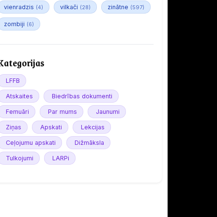
vienradzis
vilkači
zinātne
(4)
(28)
(597)
zombiji
(6)
Kategorijas
LFFB
Atskaites
Biedrības dokumenti
Femuāri
Par mums
Jaunumi
Ziņas
Apskati
Lekcijas
Ceļojumu apskati
Dižmāksla
Tulkojumi
LARPi