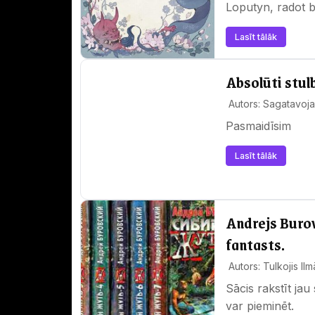
Loputyn, radot b
Lasīt tālāk
Absolūti stul
Autors: Sagatavoja 
Pasmaidīsim
Lasīt tālāk
Andrejs Burovs
fantasts.
Autors: Tulkojis Ilm
Sācis rakstīt jau
var pieminēt.