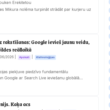
ruta, Kenji. Bouken Erekitetou
s Mikura nolēma turpināt strādāt par kurjeru uz
 rakstīšanas: Google ievieš jaunu veidu,
ildes reāllaikā
/06/2026
|
|
Apskati
ittehnoloģijas
ācijas piekļuve piedzīvo fundamentālu
un Google ar Search Live ieviešanu globālā
jaunu…
nijs. Kaķa acs