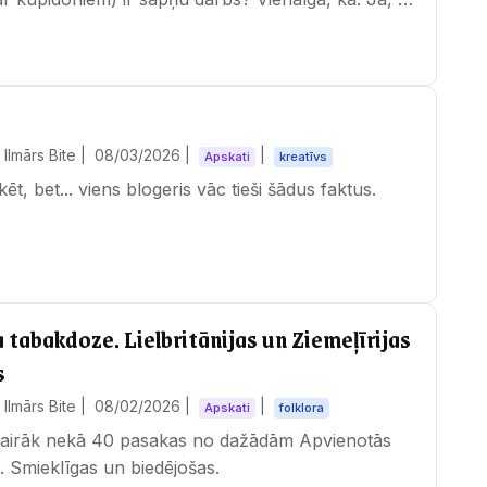
Ilmārs Bite |
08/03/2026
|
|
Apskati
kreatīvs
kēt, bet... viens blogeris vāc tieši šādus faktus.
 tabakdoze. Lielbritānijas un Ziemeļīrijas
s
Ilmārs Bite |
08/02/2026
|
|
Apskati
folklora
 vairāk nekā 40 pasakas no dažādām Apvienotās
m. Smieklīgas un biedējošas.