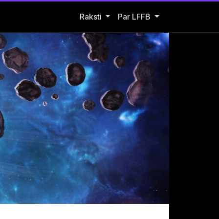
Open Raksti submenu
Raksti
Par LFFB