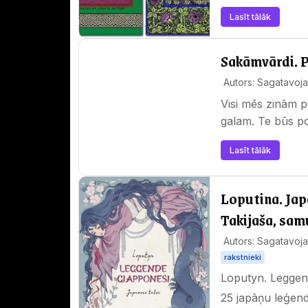
Lasīt tālāk
Sakāmvārdi. Pi
Autors: Sagatavoja 
Visi mēs zinām 
galam. Te būs pop
Lasīt tālāk
Loputina. Jap
Takijaša, samu
Autors: Sagatavoja 
rakstnieki
Loputyn. Leggen
25 japāņu leģend