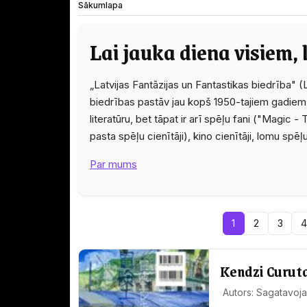
Sākumlapa
Lai jauka diena visiem, 
„Latvijas Fantāzijas un Fantastikas biedrība" (
biedrības pastāv jau kopš 1950-tajiem gadiem.
literatūru, bet tāpat ir arī spēļu fani ("Magic
pasta spēļu cienītāji), kino cienītāji, lomu spēļ
Par mums
1
2
3
Kendzi Curuta
Autors: Sagatavoja 