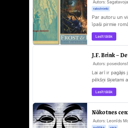
Autors: Sagatavoja 
rakstnieki
Par autoru un viņ
īpaši pirmie romā
meistardarbiem.
Lasīt tālāk
J.F. Brink – D
Autors: poseidons
Lai arī ir pagāji
pēkšņi šķietami 
sastāvā un…
Lasīt tālāk
Nākotnes cenz
Autors: Leonīds Moi
politika
vara