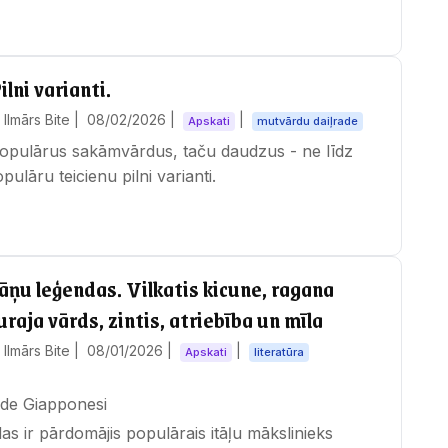
lni varianti.
Ilmārs Bite |
08/02/2026
|
|
Apskati
mutvārdu daiļrade
populārus sakāmvārdus, taču daudzus - ne līdz
ulāru teicienu pilni varianti.
āņu leģendas. Vilkatis kicune, ragana
raja vārds, zintis, atriebība un mīla
Ilmārs Bite |
08/01/2026
|
|
Apskati
literatūra
de Giapponesi
as ir pārdomājis populārais itāļu mākslinieks