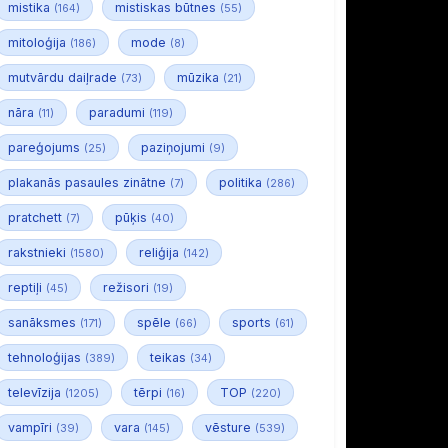
mistika
mistiskas būtnes
(164)
(55)
mitoloģija
mode
(186)
(8)
mutvārdu daiļrade
mūzika
(73)
(21)
nāra
paradumi
(11)
(119)
pareģojums
paziņojumi
(25)
(9)
plakanās pasaules zinātne
politika
(7)
(286)
pratchett
pūķis
(7)
(40)
rakstnieki
reliģija
(1580)
(142)
reptiļi
režisori
(45)
(19)
sanāksmes
spēle
sports
(171)
(66)
(61)
tehnoloģijas
teikas
(389)
(34)
televīzija
tērpi
TOP
(1205)
(16)
(220)
vampīri
vara
vēsture
(39)
(145)
(539)