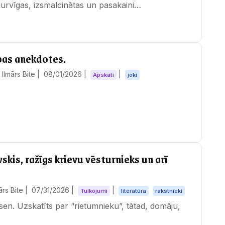
urvīgas, izsmalcinātas un pasakaini…
bas anekdotes.
Ilmārs Bite |
08/01/2026
|
|
Apskati
joki
kis, ražīgs krievu vēsturnieks un arī
ārs Bite |
07/31/2026
|
|
Tulkojumi
literatūra
rakstnieki
 sen. Uzskatīts par “rietumnieku”, tātad, domāju,