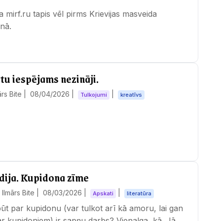
 mirf.ru tapis vēl pirms Krievijas masveida
nā.
 tu iespējams nezināji.
ārs Bite |
08/04/2026
|
|
Tulkojumi
kreatīvs
dija. Kupidona zīme
Ilmārs Bite |
08/03/2026
|
|
Apskati
literatūra
būt par kupidonu (var tulkot arī kā amoru, lai gan
ar kupidoniem) ir sapņu darbs? Vienalga, kā. Jā, es