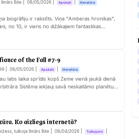
Ilmārs Bite |
08/05/2026
|
|
Apskati
literatūra
a biogrāfiju ir rakstīts. Viņa "Amberas hronikas",
ni, no 10, ir viens no dižākajiem fantastikas
…
efiance of the Fall #7-9
99 |
08/05/2026
|
|
Apskati
literatūra
s jau labs laika sprīdis kopš Zeme vienā jaukā dienā
arbitrāra Sistēma iekļauj savā neskaitāmo planētu
ūra. Ko aizliegs internetā?
žess, tulkoja Ilmārs Bite |
08/04/2026
|
|
Tulkojumi