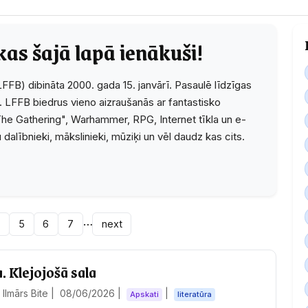
kas šajā lapā ienākuši!
LFFB) dibināta 2000. gada 15. janvārī. Pasaulē līdzīgas
 LFFB biedrus vieno aizraušanās ar fantastisko
 - The Gathering", Warhammer, RPG, Internet tīkla un e-
u dalībnieki, mākslinieki, mūziķi un vēl daudz kas cits.
…
4
5
6
7
next
. Klejojošā sala
Ilmārs Bite |
08/06/2026
|
|
Apskati
literatūra