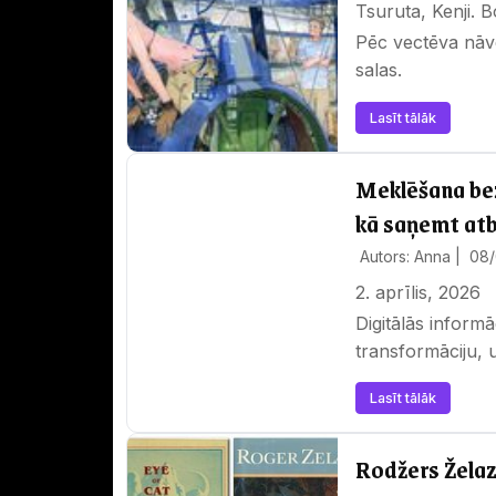
Tsu
Pēc vectēva nāve
salas.
Lasīt tālāk
Meklēšana bez
kā saņemt atb
Autors: Anna |
08
2. aprīlis, 2026
Digitālās inform
transformāciju, 
mērogā iezīmē 
Lasīt tālāk
Rodžers Želaz