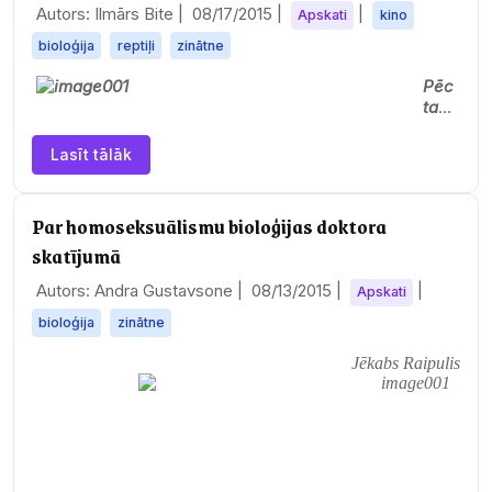
Autors: Ilmārs Bite |
08/17/2015
|
|
Apskati
kino
bioloģija
reptiļi
zinātne
Pēc
tam,
kad
kino
Lasīt tālāk
teātr
os
parā
Par homoseksuālismu bioloģijas doktora
dījā
skatījumā
s
Stīv
Autors: Andra Gustavsone |
08/13/2015
|
|
Apskati
ena
Spīl
bioloģija
zinātne
berg
a
Jēkabs Raipulis
film
a,
zinā
tnie
kiem
izde