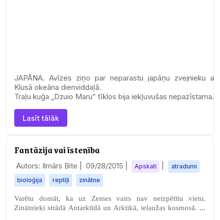
JAPĀNA. Avīzes ziņo par neparastu japāņu zvejnieku at
Klusā okeāna dienviddaļā.
Traļu kuģa „Dzuio Maru” tīklos bija iekļuvušas nepazīstama…
Lasīt tālāk
Fantāzija vai īstenība
Autors: Ilmārs Bite |
09/28/2015
|
|
Apskati
atradumi
bioloģija
reptiļi
zinātne
Varētu domāt, ka uz Zemes vairs nav neizpētītu vietu.
Zinātnieki strādā Antarktīdā un Arktikā, ielaužas kosmosā. Ik
gadu tūkstoš dažādu ekspedīciju…