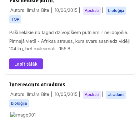
Paši lielākie putni.
Autors: Ilmārs Bite |
10/06/2015
|
|
Apskati
bioloģija
TOP
Paši lielākie no tagad dzīvojošiem putniem ir nelidojošie.
Pirmajā vietā - Āfrikas strauss, kura svars sasniedz vidēji
104 kg, bet maksimāli - 156.8…
Lasīt tālāk
Interesants atradums
Autors: Ilmārs Bite |
10/05/2015
|
|
Apskati
atradumi
bioloģija