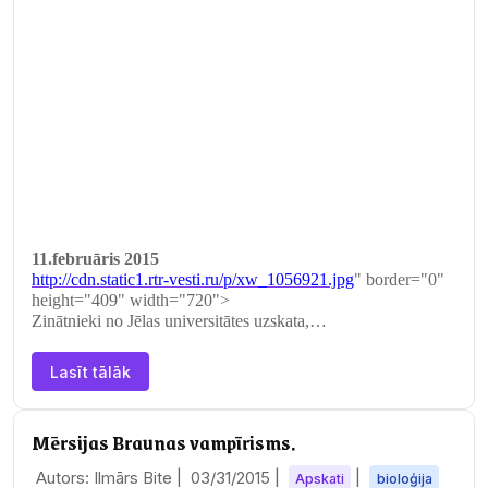
11.februāris 2015
http://cdn.static1.rtr-vesti.ru/p/xw_1056921.jpg
" border="0"
height="409" width="720">
Zinātnieki no Jēlas universitātes uzskata,…
Lasīt tālāk
Mērsijas Braunas vampīrisms.
Autors: Ilmārs Bite |
03/31/2015
|
|
Apskati
bioloģija