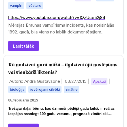
vampīri
vēsture
https://www.youtube.com/watch?v=IQzUce52j84
Mērsijas Braunas vampīrisma incidents, kas norisinājās
1892. gadā, bija viens no labāk dokumentētajiem…
Lasīt tālāk
Kā nodzīvot garu mūžu – ilgdzīvotāju noslēpums
vai vienkārši liktenis?
Autors: Andra Gustavsone |
03/27/2015
|
|
Apskati
bioloģija
ievērojami cilvēki
zinātne
06.februāris 2015
Trešajai daļai bērnu, kas dzimuši pēdējā gada laikā, ir reālas
iespējas sasniegt 100 gadu vecumu, prognozē zinātnieki.…