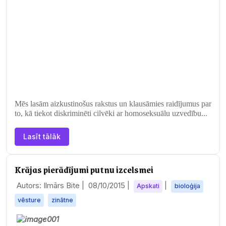
vās
pier
ādīt – dinozauri ir putnu priekšteči. Tādējādi ir
atrisināts…
Mēs lasām aizkustinošus rakstus un klausāmies raidījumus par
to, kā tiekot diskriminēti cilvēki ar homoseksuālu uzvedību
Latvijā,…
Lasīt tālāk
Krājas pierādījumi putnu izcelsmei
Autors: Ilmārs Bite |
08/10/2015
|
|
Apskati
bioloģija
vēsture
zinātne