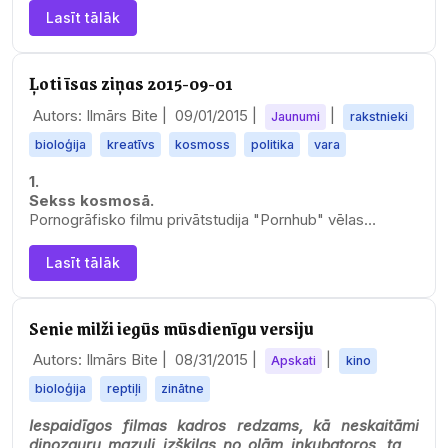
Lasīt tālāk
Ļoti īsas ziņas 2015-09-01
Autors: Ilmārs Bite |
09/01/2015
|
|
Jaunumi
rakstnieki
bioloģija
kreatīvs
kosmoss
politika
vara
1.
Sekss kosmosā.
Pornogrāfisko filmu privātstudija "Pornhub" vēlas
nākošgad sūtīt kosmosā divus savus aktierus, lai
uzņemtu seksa aktu bezsvara…
Lasīt tālāk
Senie milži iegūs mūsdienīgu versiju
Autors: Ilmārs Bite |
08/31/2015
|
|
Apskati
kino
bioloģija
reptiļi
zinātne
Iespaidīgos filmas kadros redzams, kā neskaitāmi
dinozauru mazuļi izšķiļas no olām inkubatoros, taču