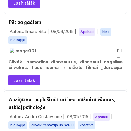
Lasīt tālāk
Pēc 20 gadiem
Autors: Ilmārs Bite |
08/04/2015
|
|
Apskati
kino
bioloģija
Fil
m
Cilvēki pamodina dinozaurus, dinozauri nogalina
a
cilvēkus. Tāds īsumā ir sižets filmai „Jurassic
pā
Park”, kas uz Latvijas…
rs
pē
Lasīt tālāk
ja
vi
su
Apziņu var paplašināt arī bez mušmiru ēšanas,
s
atklāj psiholoģe
re
ko
Autors: Andra Gustavsone |
08/01/2015
|
|
Apskati
rd
us
bioloģija
cilvēki fantāzijā un Sci-Fi
kreatīvs