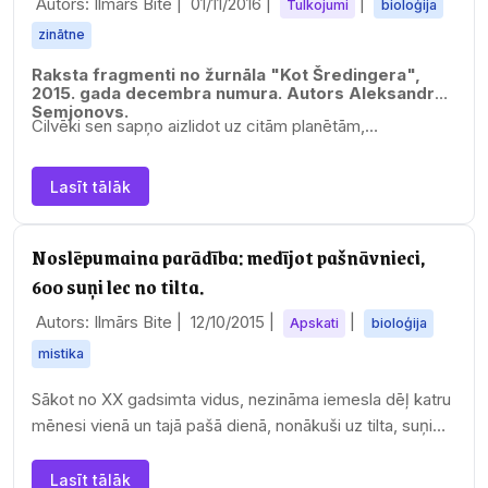
Autors: Ilmārs Bite |
01/11/2016
|
|
Tulkojumi
bioloģija
zinātne
Raksta fragmenti no žurnāla "Kot Šredingera",
2015. gada decembra numura. Autors Aleksandrs
Semjonovs.
Cilvēki sen sapņo aizlidot uz citām planētām,…
Lasīt tālāk
Noslēpumaina parādība: medījot pašnāvnieci,
600 suņi lec no tilta.
Autors: Ilmārs Bite |
12/10/2015
|
|
Apskati
bioloģija
mistika
Sākot no XX gadsimta vidus, nezināma iemesla dēļ katru
mēnesi vienā un tajā pašā dienā, nonākuši uz tilta, suņi
negaidot lec lejā no 15 metru augstuma…
Lasīt tālāk