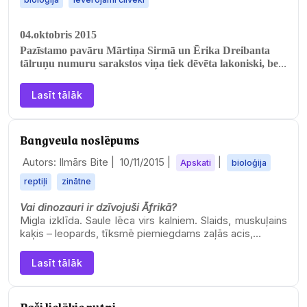
04.oktobris 2015
Pazīstamo pavāru Mārtiņa Sirmā un Ērika Dreibanta
tālruņu numuru sarakstos viņa tiek dēvēta lakoniski, bet
izsmeļoši – Meža Ilze.…
Lasīt tālāk
Bangveula noslēpums
Autors: Ilmārs Bite |
10/11/2015
|
|
Apskati
bioloģija
reptiļi
zinātne
Vai dinozauri ir dzīvojuši Āfrikā?
Migla izklīda. Saule lēca virs kalniem. Slaids, muskuļains
kaķis – leopards, tīksmē piemiegdams zaļās acis,…
Lasīt tālāk