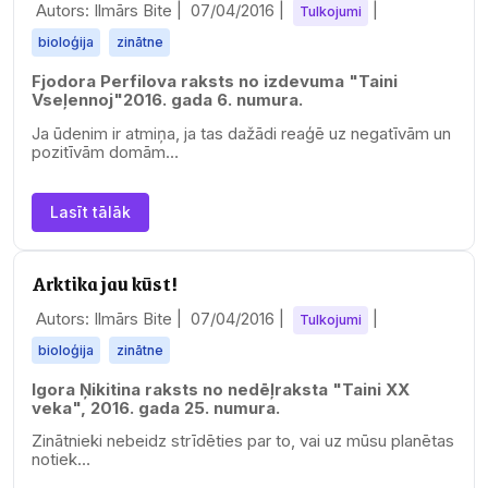
Autors: Ilmārs Bite |
07/04/2016
|
|
Tulkojumi
bioloģija
zinātne
Fjodora Perfilova raksts no izdevuma "Taini
Vseļennoj"2016. gada 6. numura.
Ja ūdenim ir atmiņa, ja tas dažādi reaģē uz negatīvām un
pozitīvām domām…
Lasīt tālāk
Arktika jau kūst!
Autors: Ilmārs Bite |
07/04/2016
|
|
Tulkojumi
bioloģija
zinātne
Igora Ņikitina raksts no nedēļraksta "Taini XX
veka", 2016. gada 25. numura.
Zinātnieki nebeidz strīdēties par to, vai uz mūsu planētas
notiek…