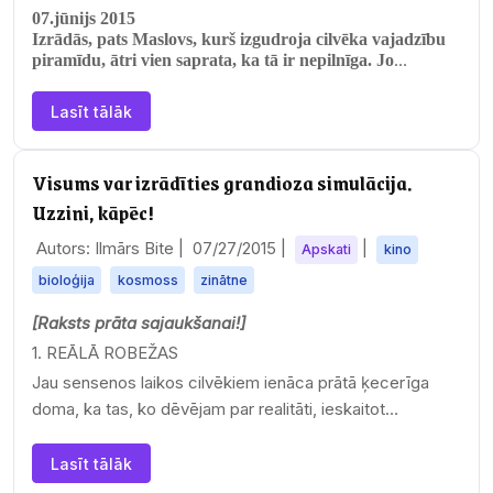
07.jūnijs 2015
Izrādās, pats Maslovs, kurš izgudroja cilvēka vajadzību
piramīdu, ātri vien saprata, ka tā ir nepilnīga. Jo
nepietiek ar fizisko un…
Lasīt tālāk
Visums var izrādīties grandioza simulācija.
Uzzini, kāpēc!
Autors: Ilmārs Bite |
07/27/2015
|
|
Apskati
kino
bioloģija
kosmoss
zinātne
[Raksts prāta sajaukšanai!]
1. REĀLĀ ROBEŽAS
Jau sensenos laikos cilvēkiem ienāca prātā ķecerīga
doma, ka tas, ko dēvējam par realitāti, ieskaitot…
Lasīt tālāk