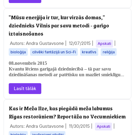
"Mūsu enerģija ir tur, kur virzās domas,"
dziednieks Vilnis par savu metodi - garīgo
iztaisnošanos
Autors: Andra Gustavsone |
12/07/2015
|
|
Apskati
bioloģija
cilvēki fantāzijā un Sci-Fi
kreatīvs
reliģija
08.novembris 2015
Kvantu lēciens garīgajā dziedniecībā – tā par savu
dziedināšanas metodi ar patētisku un mazliet smieklīgu
nosaukumu Dievišķās…
Lasīt tālāk
Kas ir Meža Ilze, kas piegādā meža labumus
Rīgas restorāniem? Reportāža no Vecumniekiem
Autors: Andra Gustavsone |
11/30/2015
|
|
Apskati
bioloģija
ievērojami cilvēki