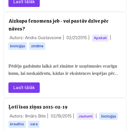
Lasīt tālāk
Aizkapa fenomens jeb - vai pastāv dzīve pēc
nāves?
Autors: Andra Gustavsone |
02/21/2015
|
|
Apskati
bioloģija
zinātne
Pēdējo gadsimtu laikā arī zinātne ir uzņēmusies svarīgu
lomu, lai noskaidrotu, kādas ir eksistences iespējas pēc
fiziskā ķermeņa nāves. Viens no…
Lasīt tālāk
Ļoti īsas ziņas 2015-02-19
Autors: Ilmārs Bite |
02/19/2015
|
|
Jaunumi
bioloģija
kreatīvs
vara