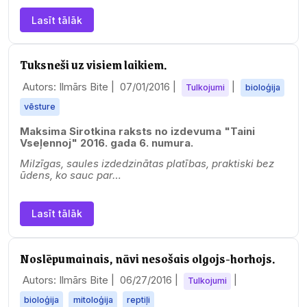
Lasīt tālāk
Tuksneši uz visiem laikiem.
Autors: Ilmārs Bite |
07/01/2016
|
|
Tulkojumi
bioloģija
vēsture
Maksima Sirotkina raksts no izdevuma "Taini
Vseļennoj" 2016. gada 6. numura.
Milzīgas, saules izdedzinātas platības, praktiski bez
ūdens, ko sauc par…
Lasīt tālāk
Noslēpumainais, nāvi nesošais olgojs-horhojs.
Autors: Ilmārs Bite |
06/27/2016
|
|
Tulkojumi
bioloģija
mitoloģija
reptiļi