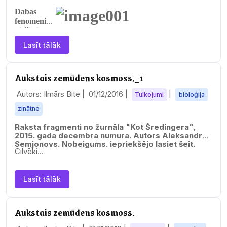
Dabas
fenomeni
bieži vien
mēdz izsist
Lasīt tālāk
cilvēkus no
viņiem tik
ierastā
Aukstais zemūdens kosmoss._1
ikdienas
ritma. Tie
Autors: Ilmārs Bite |
01/12/2016
|
|
Tulkojumi
bioloģija
liek
cilvēkiem
zinātne
apbrīnot kaut ko neikdienišķu un nepierastu,…
Raksta fragmenti no žurnāla "Kot Šredingera",
2015. gada decembra numura. Autors Aleksandrs
Semjonovs. Nobeigums.
iepriekšējo lasiet šeit.
Cilvēki…
Lasīt tālāk
Aukstais zemūdens kosmoss.