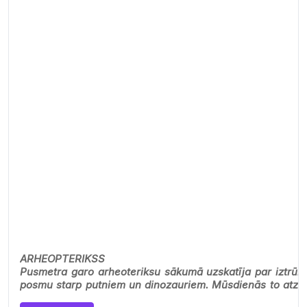
ARHEOPTERIKSS
Pusmetra garo arheoteriksu sākumā uzskatīja par iztrūk
posmu starp putniem un dinozauriem. Mūsdienās to atzīs
izmirušu…