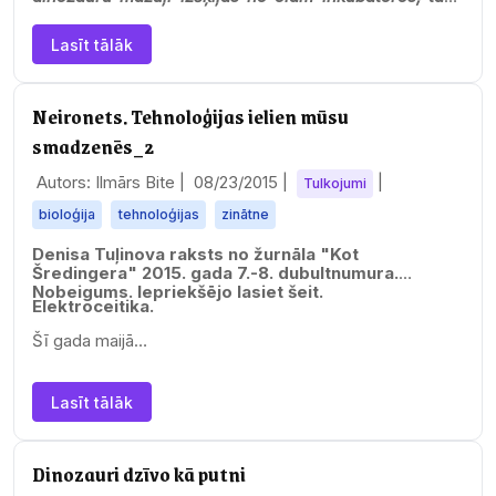
patiesībā izmirušos milžus nav iespējams…
Lasīt tālāk
Neironets. Tehnoloģijas ielien mūsu
smadzenēs_2
Autors: Ilmārs Bite |
08/23/2015
|
|
Tulkojumi
bioloģija
tehnoloģijas
zinātne
Denisa Tuļinova raksts no žurnāla "Kot
Šredingera" 2015. gada 7.-8. dubultnumura.
Nobeigums.
Iepriekšējo lasiet šeit.
Elektroceitika.
Šī gada maijā…
Lasīt tālāk
Dinozauri dzīvo kā putni