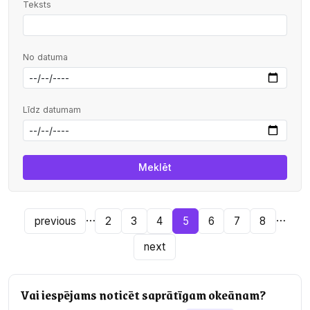
Teksts
No datuma
Līdz datumam
…
…
previous
2
3
4
5
6
7
8
next
Vai iespējams noticēt saprātīgam okeānam?