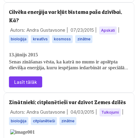
Cilvēka enerģija var kļūt bīstama paša dzīvībai.
Kā?
Autors: Andra Gustavsone |
07/23/2015
|
|
Apskati
bioloģija
kreatīvs
kosmoss
zinātne
13.jūnijs 2015
Senas zināšanas vēsta, ka katrā no mums ir apslēpta
dievišķa enerģija, kuru iespējams iedarbināt ar speciālām
metodēm. Kad šī…
Lasīt tālāk
Zinātnieki: citplanētieši var dzīvot Zemes dzīlēs
Autors: Andra Gustavsone |
04/03/2015
|
|
Tulkojumi
bioloģija
citplanētieši
zinātne