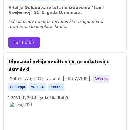
Vitālija Golubeva raksts no izdevuma 'Taini
Vseļennoj" 2016. gada 6. numura
.
Līdz šim nav noķerts neviens šī noslēpumainā
radījuma eksemplārs, kaut…
Lasīt tālāk
Dinozauri nebija ne siltasiņu, ne aukstasiņu
dzīvnieki
Autors: Andra Gustavsone |
05/17/2016
|
|
Apskati
bioloģija
vēsture
zinātne
TVNET,
2014. gada 20. jūnijā