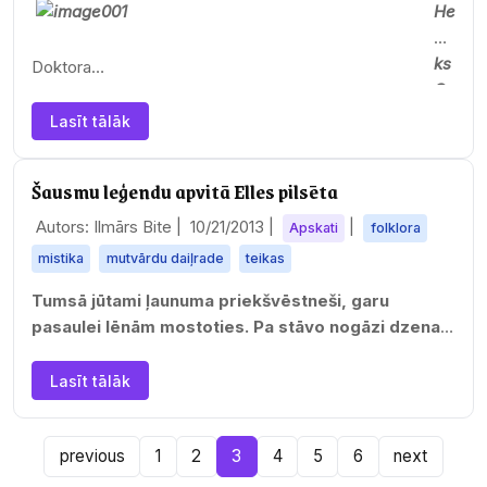
He
prasm
i…
nri
ks
Doktora…
Gr
ig
Lasīt tālāk
ali
no
Šausmu leģendu apvitā Elles pilsēta
vi
čs
Autors: Ilmārs Bite |
10/21/2013
|
|
Apskati
folklora
ir
mistika
mutvārdu daiļrade
teikas
zi
nā
Tumsā jūtami ļaunuma priekšvēstneši, garu
tni
pasaulei lēnām mostoties. Pa stāvo nogāzi dzenas
ek
pakaļ melns katafalks. No pamesta autobusa
s,
atskan bērnu…
Lasīt tālāk
ak
tīv
s
previous
1
2
3
4
5
6
next
ro