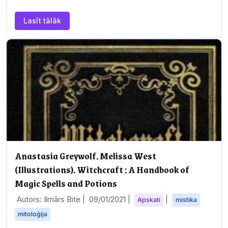
Lasīt tālāk
Anastasia Greywolf. Melissa West
(Illustrations). Witchcraft : A Handbook of
Magic Spells and Potions
Autors: Ilmārs Bite |
09/01/2021
|
|
Apskati
mistika
mitoloģija