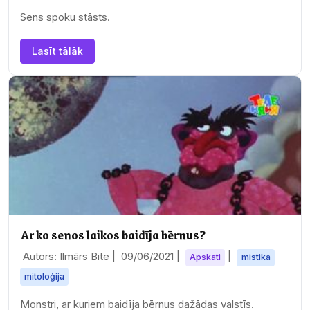
Sens spoku stāsts.
Lasīt tālāk
Ar ko senos laikos baidīja bērnus?
Autors: Ilmārs Bite |
09/06/2021
|
|
Apskati
mistika
mitoloģija
Monstri, ar kuriem baidīja bērnus dažādas valstīs.