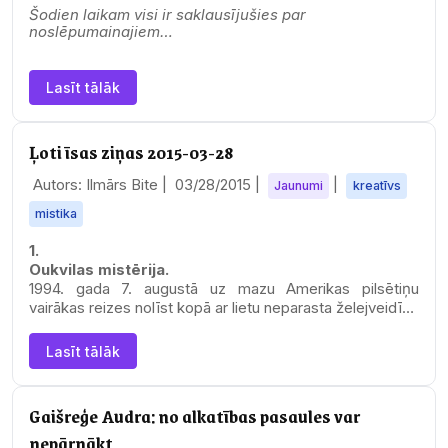
Šodien laikam visi ir saklausījušies par
noslēpumainajiem…
Lasīt tālāk
Ļoti īsas ziņas 2015-03-28
Autors: Ilmārs Bite |
03/28/2015
|
|
Jaunumi
kreatīvs
mistika
1.
Oukvilas mistērija.
1994. gada 7. augustā uz mazu Amerikas pilsētiņu
vairākas reizes nolīst kopā ar lietu neparasta želejveidīga
substance.…
Lasīt tālāk
Gaišreģe Audra: no alkatības pasaules var
nepārnākt