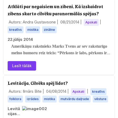
Atklāti par negaisiem un zibeni. Kā izskaidrot
zibens skarto cilvēku paranormālās spējas?
Autors: Andra Gustavsone |
08/21/2014
|
|
Apskati
kreatīvs
mistika
zinātne
22.jūlijs 2014
Amerikāņu rakstnieks Marks Tvens ar sev raksturīgo
melno humoru reiz teicis: “Pērkons ir labs, pērkons ir
iespaidīgs, bet zibens ir…
Lasīt tālāk
Levitācija. Cilvēks spēj lidot?
Autors: Ilmārs Bite |
04/08/2014
|
|
Apskati
kreatīvs
folklora
izrādes
mistika
mutvārdu daiļrade
vēsture
Levitā
cijas