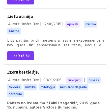
Lietu atmiņa
Autors: Ilmārs Bite |
12/06/2015
|
|
Apskati
mistika
zinātne
Līdz pat šim brīdim neviens ar saviem eksperimentiem
nav guvis tik sensacionālus rezultātus, kādus vēl
1989.gadā izdevās diviem britiem – inženierim…
Lasīt tālāk
Ezeru bestiārijs.
Autors: Ilmārs Bite |
08/19/2015
|
|
Tulkojumi
čūskas
folklora
mistika
mitoloģija
mutvārdu daiļrade
paradumi
Raksts no izdevuma "Taini i zagadki", 2015. gada
15. numura, autors Viktors Bumagins.