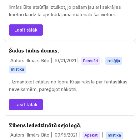
Ilmārs Bite atsūtīja iztulkot, jo pašam jau arī sakrājies
krietni daudz tā apstrādājamā materiāla šai vietnei.
Izlasīju, iztulkoju. Jauks pastāsts ar…
Lasīt tālāk
Šādas tādas domas.
Autors: Ilmārs Bite |
10/01/2021
|
|
Femuāri
reliģija
mistika
. Izmantojot citātus no Igora Kraja raksta par fantastikas
neveiksmēm, pareģojot nākotni.
Lasīt tālāk
Zibens iededzinātā seja logā.
Autors: Ilmārs Bite |
09/15/2021
|
|
Apskati
mistika