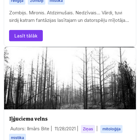
reliģija
zombiji
mistika
Zombijs. Mironis. Atdzimušais. Nedzīvais... Vārdi, tuvi
sirdij katram fantāzijas lasītajam un datorspēļu mīļotājam.
Skaldīt ar zobenu mirušu miesu…
Lasīt tālāk
Iļģuciema velns
Autors: Ilmārs Bite |
11/28/2021
|
|
Ziņas
mitoloģija
mistika