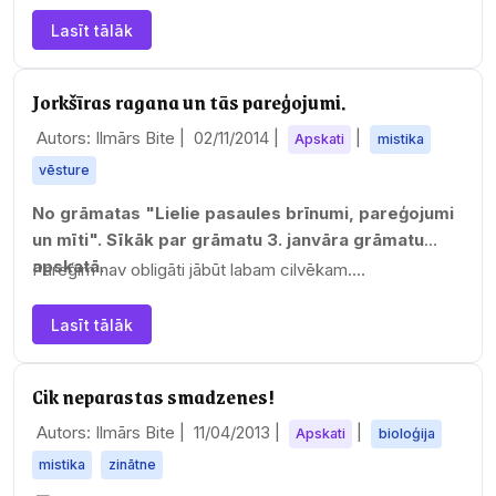
jeb
lidoša
Lasīt tālāk
nas
spējas
piemit
Jorkšīras ragana un tās pareģojumi.
ušas
ne tiki
Autors: Ilmārs Bite |
02/11/2014
|
|
Apskati
mistika
mitolo
ģiskie
vēsture
m
No grāmatas "Lielie pasaules brīnumi, pareģojumi
dievie
m, bet
un mīti". Sīkāk par grāmatu 3. janvāra grāmatu
arī
apskatā.
Pareģim nav obligāti jābūt labam cilvēkam.…
parast
iem
mirstī
Lasīt tālāk
gajiem
.
Tiesa,
Cik neparastas smadzenes!
galven
okārt
Autors: Ilmārs Bite |
11/04/2013
|
|
Apskati
bioloģija
šo
unikāl
mistika
zinātne
o