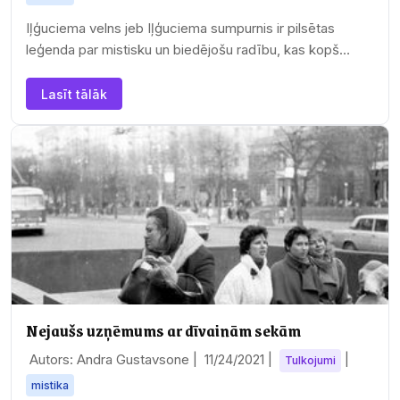
Iļģuciema velns jeb Iļģuciema sumpurnis ir pilsētas
leģenda par mistisku un biedējošu radību, kas kopš
1970. gadiem novērota Rīgā, Iļģuciemā, Lidoņu,…
Lasīt tālāk
Nejaušs uzņēmums ar dīvainām sekām
Autors: Andra Gustavsone |
11/24/2021
|
|
Tulkojumi
mistika