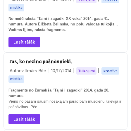
mistika
No nedēļraksta "Taini i zagadki XX veka" 2014. gada 41.
numura. Autore Elžbeta Beļinska, no poļu valodas tulkojis
Vadims Iļjins, raksta fragments.
…
Lasīt tālāk
Tas, ko nezina pašnāvnieki.
Autors: Ilmārs Bite |
10/17/2014
|
|
Tulkojumi
kreatīvs
mistika
Fragments no žurnālīša "Tajni i zagadki" 2014. gada 20.
numura.
Viens no pašām šausminošākajām parādībām mūsdienu Krievijā ir
pašnāvības. Pēc…
Lasīt tālāk