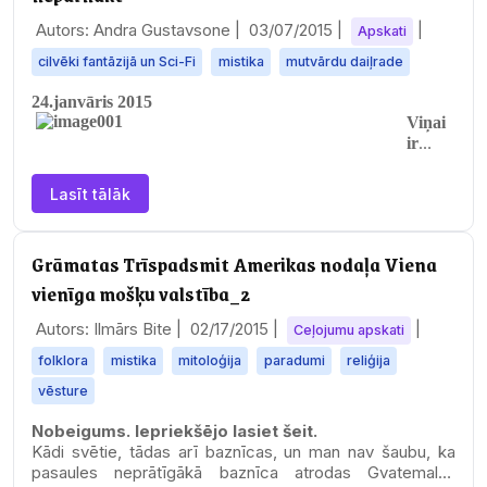
Autors: Andra Gustavsone |
03/07/2015
|
|
Apskati
cilvēki fantāzijā un Sci-Fi
mistika
mutvārdu daiļrade
24.janvāris 2015
Viņai
ir
lielas,
brūna
Lasīt tālāk
s acis
–
mierīg
Grāmatas Trīspadsmit Amerikas nodaļa Viena
as kā
vienīga mošķu valstība_2
purva
akači,
Autors: Ilmārs Bite |
02/17/2015
|
|
kuru
Ceļojumu apskati
tumšie
folklora
mistika
mitoloģija
paradumi
reliģija
ūdeņi
spēj
vēsture
norau
Nobeigums.
Iepriekšējo lasiet šeit.
t
Kādi svētie, tādas arī baznīcas, un man nav šaubu, ka
dzelm
pasaules neprātīgākā baznīca atrodas Gvatemalas
ē. Tās