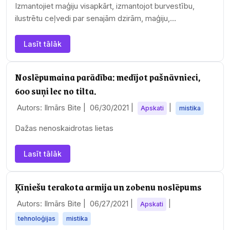
Izmantojiet maģiju visapkārt, izmantojot burvestību,
ilustrētu ceļvedi par senajām dzirām, maģiju,
dziedājumiem, rituāliem un burvestībām no visas…
Lasīt tālāk
Noslēpumaina parādība: medījot pašnāvnieci,
600 suņi lec no tilta.
Autors: Ilmārs Bite |
06/30/2021
|
|
Apskati
mistika
Dažas nenoskaidrotas lietas
Lasīt tālāk
Ķīniešu terakota armija un zobenu noslēpums
Autors: Ilmārs Bite |
06/27/2021
|
|
Apskati
tehnoloģijas
mistika