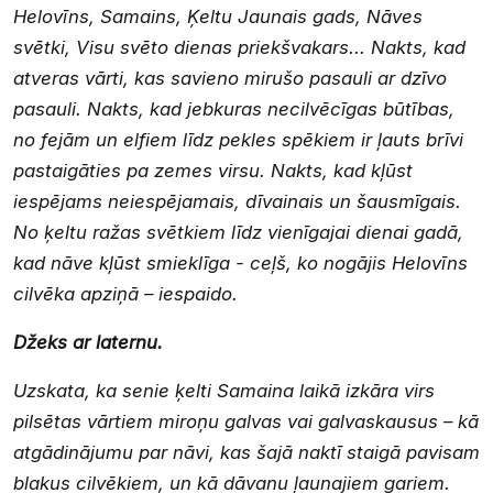
Helovīns, Samains, Ķeltu Jaunais gads, Nāves
svētki, Visu svēto dienas priekšvakars... Nakts, kad
atveras vārti, kas savieno mirušo pasauli ar dzīvo
pasauli. Nakts, kad jebkuras necilvēcīgas būtības,
no fejām un elfiem līdz pekles spēkiem ir ļauts brīvi
pastaigāties pa zemes virsu. Nakts, kad kļūst
iespējams neiespējamais, dīvainais un šausmīgais.
No ķeltu ražas svētkiem līdz vienīgajai dienai gadā,
kad nāve kļūst smieklīga - ceļš, ko nogājis Helovīns
cilvēka apziņā – iespaido.
Džeks ar laternu.
Uzskata, ka senie ķelti Samaina laikā izkāra virs
pilsētas vārtiem miroņu galvas vai galvaskausus – kā
atgādinājumu par nāvi, kas šajā naktī staigā pavisam
blakus cilvēkiem, un kā dāvanu ļaunajiem gariem.