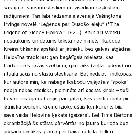
saistīja ar šausmu stāstiem un visādiem nešķīstiem
radījumiem. Tas labi redzams slavenajā Vašingtona
Irvinga novelē “Leģenda par Dusošo ieleju” ("The
Legend of Sleepy Hollow", 1820.). Kaut arī svētku
nosaukums un datums tekstā nav minēts, Ikaboda
Kreina tikšanās apstākļi ar jātnieku bez galvas atgādina
Helovīna tradīcijas: gan bagātīgais mielasts, kas
tradicionāls ražas svētkiem, gan laiks (zelta rudens) un
rituāla šausmu stāstu stāstīšana. Bet pēdējās rindkopās,
kur autors min, ka nabaga Ikabodu vajājošais “spoks”
nebija nekas mistisks, pieminēts arī sasists ķirbis – tieši
to varonis bija noturējis par galvu, kas piestiprināta pie
jātnieka segliem. Kreinu izjokojušais konkurents bija
sava veida Helovīna ķekata (gaizers). Bet Tima Bērtona
ekranizācijā šis stāsts pārvērtās no jautra kurioza bez
jebkāda mistikas grama par baisu gotisku trilleri.