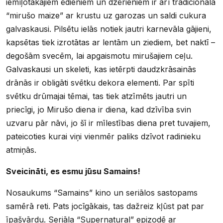
iemīļotākajiem ēdieniem un dzērieniem ir arī tradicionālā
“mirušo maize” ar krustu uz garozas un saldi cukura
galvaskausi. Pilsētu ielās notiek jautri karnevāla gājieni,
kapsētas tiek izrotātas ar lentām un ziediem, bet naktī –
degošām svecēm, lai apgaismotu mirušajiem ceļu.
Galvaskausi un skeleti, kas ietērpti daudzkrāsainās
drānās ir obligāti svētku dekora elementi. Par spīti
svētku drūmajai tēmai, tas tiek atzīmēts jautri un
priecīgi, jo Mirušo diena ir diena, kad dzīvība svin
uzvaru pār nāvi, jo šī ir mīlestības diena pret tuvajiem,
pateicoties kurai viņi vienmēr paliks dzīvot radinieku
atmiņās.
Sveicināti, es esmu jūsu Samains!
Nosaukums “Samains” kino un seriālos sastopams
samērā reti. Pats jocīgākais, tas dažreiz kļūst pat par
īpašvārdu. Seriāla “Supernatural” epizodē ar