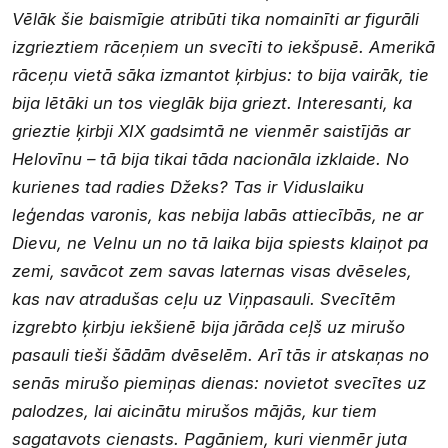
Vēlāk šie baismīgie atribūti tika nomainīti ar figurāli
izgrieztiem rāceņiem un svecīti to iekšpusē. Amerikā
rāceņu vietā sāka izmantot ķirbjus: to bija vairāk, tie
bija lētāki un tos vieglāk bija griezt. Interesanti, ka
grieztie ķirbji XIX gadsimtā ne vienmēr saistījās ar
Helovīnu – tā bija tikai tāda nacionāla izklaide. No
kurienes tad radies Džeks? Tas ir Viduslaiku
leģendas varonis, kas nebija labās attiecībās, ne ar
Dievu, ne Velnu un no tā laika bija spiests klaiņot pa
zemi, savācot zem savas laternas visas dvēseles,
kas nav atradušas ceļu uz Viņpasauli. Svecītēm
izgrebto ķirbju iekšienē bija jārāda ceļš uz mirušo
pasauli tieši šādām dvēselēm. Arī tās ir atskaņas no
senās mirušo piemiņas dienas: novietot svecītes uz
palodzes, lai aicinātu mirušos mājās, kur tiem
sagatavots cienasts. Pagāniem, kuri vienmēr juta