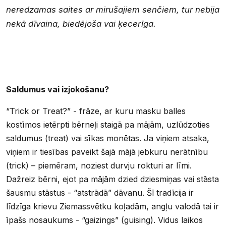
neredzamas saites ar mirušajiem senčiem, tur nebija
nekā dīvaina, biedējoša vai ķecerīga.
Saldumus vai izjokošanu?
“Trick or Treat?” - frāze, ar kuru masku balles
kostīmos ietērpti bērneļi staigā pa mājām, uzlūdzoties
saldumus (treat) vai sīkas monētas. Ja viņiem atsaka,
viņiem ir tiesības paveikt šajā mājā jebkuru nerātnību
(trick) – piemēram, noziest durvju rokturi ar līmi.
Dažreiz bērni, ejot pa mājām dzied dziesmiņas vai stāsta
šausmu stāstus - “atstrādā” dāvanu. Šī tradīcija ir
līdzīga krievu Ziemassvētku koļadām, angļu valodā tai ir
īpašs nosaukums - “gaizings” (guising). Vidus laikos