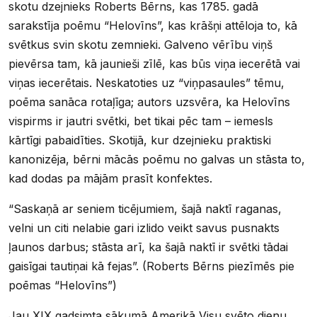
skotu dzejnieks Roberts Bērns, kas 1785. gadā
sarakstīja poēmu “Helovīns”, kas krāšņi attēloja to, kā
svētkus svin skotu zemnieki. Galveno vērību viņš
pievērsa tam, kā jaunieši zīlē, kas būs viņa iecerētā vai
viņas iecerētais. Neskatoties uz “viņpasaules” tēmu,
poēma sanāca rotaļīga; autors uzsvēra, ka Helovīns
vispirms ir jautri svētki, bet tikai pēc tam – iemesls
kārtīgi pabaidīties. Skotijā, kur dzejnieku praktiski
kanonizēja, bērni mācās poēmu no galvas un stāsta to,
kad dodas pa mājām prasīt konfektes.
“Saskaņā ar seniem ticējumiem, šajā naktī raganas,
velni un citi nelabie gari izlido veikt savus pusnakts
ļaunos darbus; stāsta arī, ka šajā naktī ir svētki tādai
gaisīgai tautiņai kā fejas”. (Roberts Bērns piezīmēs pie
poēmas “Helovīns”)
Jau XIX gadsimta sākumā Amerikā Visu svēto dienu