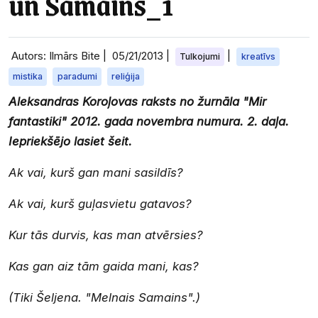
un Samains_1
Autors: Ilmārs Bite |
05/21/2013
|
|
Tulkojumi
kreatīvs
mistika
paradumi
reliģija
Aleksandras Koroļovas raksts no žurnāla "Mir
fantastiki" 2012. gada novembra numura. 2. daļa.
Iepriekšējo lasiet šeit.
Ak vai, kurš gan mani sasildīs?
Ak vai, kurš guļasvietu gatavos?
Kur tās durvis, kas man atvērsies?
Kas gan aiz tām gaida mani, kas?
(Tiki Šeljena. "Melnais Samains".)