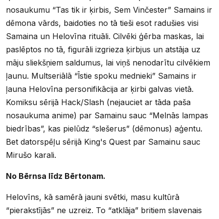
nosaukumu “Tas tik ir ķirbis, Sem Vinčester” Samains ir
dēmona vārds, baidoties no tā tieši esot radušies visi
Samaina un Helovīna rituāli. Cilvēki ģērba maskas, lai
paslēptos no tā, figurāli izgrieza ķirbjus un atstāja uz
māju sliekšņiem saldumus, lai viņš nenodarītu cilvēkiem
ļaunu. Multseriālā “Īstie spoku mednieki” Samains ir
ļauna Helovīna personifikācija ar ķirbi galvas vietā.
Komiksu sērijā Hack/Slash (nejauciet ar tāda paša
nosaukuma anime) par Samainu sauc “Melnās lampas
biedrības”, kas pielūdz “slešerus” (dēmonus) aģentu.
Bet datorspēļu sērijā King's Quest par Samainu sauc
Mirušo karali.
No Bērnsa līdz Bērtonam.
Helovīns, kā samērā jauni svētki, masu kultūrā
“pierakstījās” ne uzreiz. To “atklāja” britiem slavenais