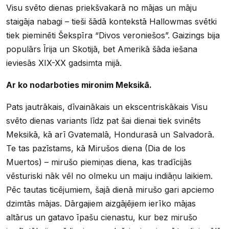
Visu svēto dienas priekšvakarā no mājas un māju
staigāja nabagi – tieši šādā kontekstā Hallowmas svētki
tiek pieminēti Šekspīra “Divos veroniešos”. Gaizings bija
populārs Īrija un Skotijā, bet Amerikā šāda iešana
ieviesās XIX-XX gadsimta mijā.
Ar ko nodarboties mironim Meksikā.
Pats jautrākais, dīvainākais un ekscentriskākais Visu
svēto dienas variants līdz pat šai dienai tiek svinēts
Meksikā, kā arī Gvatemalā, Hondurasā un Salvadorā.
Te tas pazīstams, kā Mirušos diena (Dia de los
Muertos) – mirušo piemiņas diena, kas tradīcijās
vēsturiski nāk vēl no olmeku un maiju indiāņu laikiem.
Pēc tautas ticējumiem, šajā dienā mirušo gari apciemo
dzimtās mājas. Dārgajiem aizgājējiem ierīko mājas
altārus un gatavo īpašu cienastu, kur bez mirušo