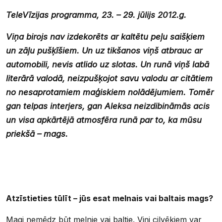
TeleVīzijas programma, 23. – 29. jūlijs 2012.g.
Viņa birojs nav izdekorēts ar kaltētu peļu saišķiem
un zāļu pušķīšiem. Un uz tikšanos viņš atbrauc ar
automobili, nevis atlido uz slotas. Un runā viņš labā
literārā valodā, neizpušķojot savu valodu ar citātiem
no nesaprotamiem maģiskiem nolādējumiem. Tomēr
gan telpas interjers, gan Aleksa neizdibināmās acis
un visa apkārtējā atmosfēra runā par to, ka mūsu
priekšā – mags.
Atzīstieties tūlīt – jūs esat melnais vai baltais mags?
Magi nemēdz būt melnie vai baltie. Viņi cilvēkiem var