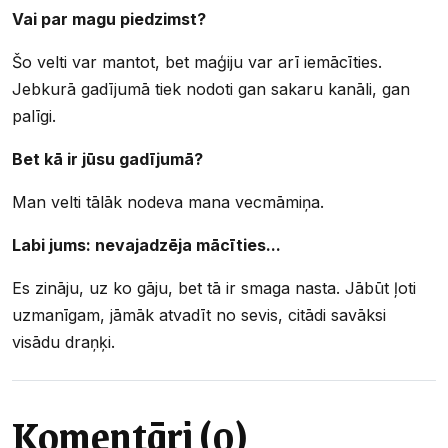
Vai par magu piedzimst?
Šo velti var mantot, bet maģiju var arī iemācīties.
Jebkurā gadījumā tiek nodoti gan sakaru kanāli, gan
palīgi.
Bet kā ir jūsu gadījumā?
Man velti tālāk nodeva mana vecmāmiņa.
Labi jums: nevajadzēja mācīties...
Es zināju, uz ko gāju, bet tā ir smaga nasta. Jābūt ļoti
uzmanīgam, jāmāk atvadīt no sevis, citādi savāksi
visādu draņķi.
Komentāri (0)