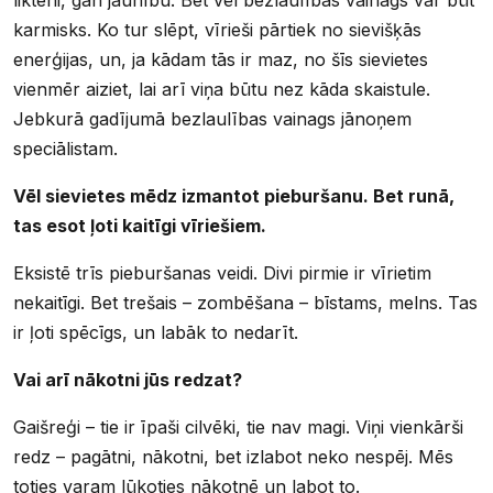
karmisks. Ko tur slēpt, vīrieši pārtiek no sievišķās
enerģijas, un, ja kādam tās ir maz, no šīs sievietes
vienmēr aiziet, lai arī viņa būtu nez kāda skaistule.
Jebkurā gadījumā bezlaulības vainags jānoņem
speciālistam.
Vēl sievietes mēdz izmantot pieburšanu. Bet runā,
tas esot ļoti kaitīgi vīriešiem.
Eksistē trīs pieburšanas veidi. Divi pirmie ir vīrietim
nekaitīgi. Bet trešais – zombēšana – bīstams, melns. Tas
ir ļoti spēcīgs, un labāk to nedarīt.
Vai arī nākotni jūs redzat?
Gaišreģi – tie ir īpaši cilvēki, tie nav magi. Viņi vienkārši
redz – pagātni, nākotni, bet izlabot neko nespēj. Mēs
toties varam lūkoties nākotnē un labot to.