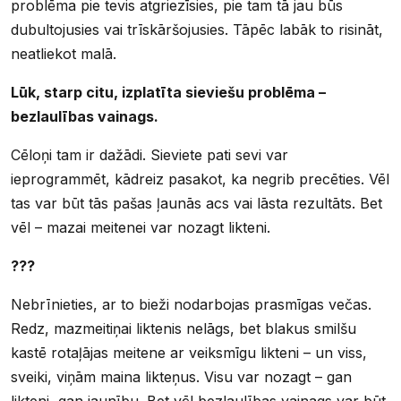
problēma pie tevis atgriezīsies, pie tam tā jau būs
dubultojusies vai trīskāršojusies. Tāpēc labāk to risināt,
neatliekot malā.
Lūk, starp citu, izplatīta sieviešu problēma –
bezlaulības vainags.
Cēloņi tam ir dažādi. Sieviete pati sevi var
ieprogrammēt, kādreiz pasakot, ka negrib precēties. Vēl
tas var būt tās pašas ļaunās acs vai lāsta rezultāts. Bet
vēl – mazai meitenei var nozagt likteni.
???
Nebrīnieties, ar to bieži nodarbojas prasmīgas večas.
Redz, mazmeitiņai liktenis nelāgs, bet blakus smilšu
kastē rotaļājas meitene ar veiksmīgu likteni – un viss,
sveiki, viņām maina likteņus. Visu var nozagt – gan
likteni, gan jaunību. Bet vēl bezlaulības vainags var būt