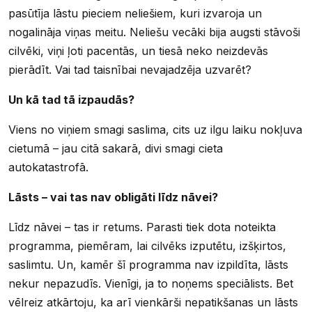
pasūtīja lāstu pieciem neliešiem, kuri izvaroja un
nogalināja viņas meitu. Neliešu vecāki bija augsti stāvoši
cilvēki, viņi ļoti pacentās, un tiesā neko neizdevās
pierādīt. Vai tad taisnībai nevajadzēja uzvarēt?
Un kā tad tā izpaudās?
Viens no viņiem smagi saslima, cits uz ilgu laiku nokļuva
cietumā – jau citā sakarā, divi smagi cieta
autokatastrofā.
Lāsts – vai tas nav obligāti līdz nāvei?
Līdz nāvei – tas ir retums. Parasti tiek dota noteikta
programma, piemēram, lai cilvēks izputētu, izšķirtos,
saslimtu. Un, kamēr šī programma nav izpildīta, lāsts
nekur nepazudīs. Vienīgi, ja to noņems speciālists. Bet
vēlreiz atkārtoju, ka arī vienkārši nepatikšanas un lāsts