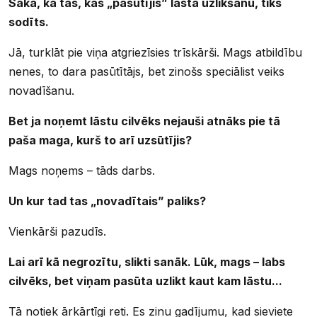
Saka, ka tas, kas „pasūtījis” lāsta uzlikšanu, tiks
sodīts.
Jā, turklāt pie viņa atgriezīsies trīskārši. Mags atbildību
nenes, to dara pasūtītājs, bet zinošs speciālist veiks
novadīšanu.
Bet ja noņemt lāstu cilvēks nejauši atnāks pie tā
paša maga, kurš to arī uzsūtījis?
Mags noņems – tāds darbs.
Un kur tad tas „novadītais” paliks?
Vienkārši pazudīs.
Lai arī kā negrozītu, slikti sanāk. Lūk, mags – labs
cilvēks, bet viņam pasūta uzlikt kaut kam lāstu...
Tā notiek ārkārtīgi reti. Es zinu gadījumu, kad sieviete