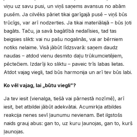
viņu uz savu pusi, un viņš saņems avansus no abām
pusēm. Ja cilvēks pāriet tikai garīgajā pusē – viņš būs
trūcīgs, var arī nodzerties. Ja tikai materiālajā – būs ļoti
bagāts. Taču, ja savā bagātībā nedalīsies, tad tas
beigsies slikti: vai nu pašu nogalinās, vai ar bērniem
notiks nelaime. Visā jābūt līdzsvarā: saņem daudz
naudas – atdod vienu desmito daļu trūkumcietējiem,
pēctečiem. Izdarīji ko sliktu – paveic trīs labas lietas.
Atdot vajag viegli, tad būs harmonija un arī tev būs labi.
Ko vēl vajag, lai „būtu viegli”?
Ja tev iesit (vienalga, tiešā vai pārnestā nozīmē), arī
iesit, bet atbildei jābūt adekvātai. Acumirkļa atbildes
reakcija nenes sevī ļaunumu nevienam. Bet ilgstošs
naids grauj abus: gan to, uz kuru ļaunojas, gan to, kurš
ļaunojas.