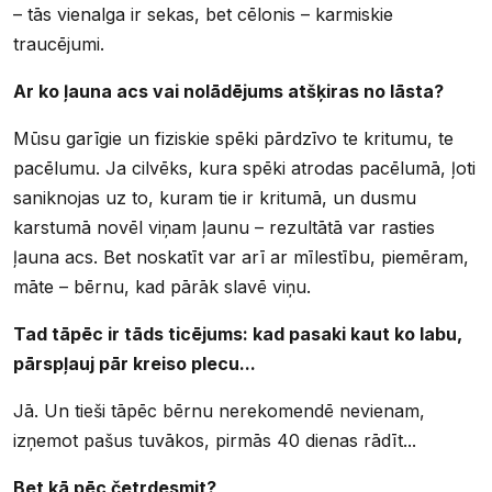
– tās vienalga ir sekas, bet cēlonis – karmiskie
traucējumi.
Ar ko ļauna acs vai nolādējums atšķiras no lāsta?
Mūsu garīgie un fiziskie spēki pārdzīvo te kritumu, te
pacēlumu. Ja cilvēks, kura spēki atrodas pacēlumā, ļoti
saniknojas uz to, kuram tie ir kritumā, un dusmu
karstumā novēl viņam ļaunu – rezultātā var rasties
ļauna acs. Bet noskatīt var arī ar mīlestību, piemēram,
māte – bērnu, kad pārāk slavē viņu.
Tad tāpēc ir tāds ticējums: kad pasaki kaut ko labu,
pārspļauj pār kreiso plecu...
Jā. Un tieši tāpēc bērnu nerekomendē nevienam,
izņemot pašus tuvākos, pirmās 40 dienas rādīt...
Bet kā pēc četrdesmit?