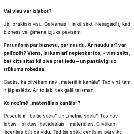
Vai visu var izlabot?
Jā, praktiski visu. Galvenais – laikā sākt. Nesagaidīt, kad
bizness vai ģimene izjuks pavisam.
Parunāsim par biznesu, par naudu. Ar naudu arī var
palīdzēt? Viens, lai kam arī nepieskartos, - viss zelts,
bet cits sitas kā zivs pret ledu – un pastāvīgi uz
trūkuma robežas.
Gadās, ka cilvēkam nav „materiālā kanāla”. Tad viņš tam
ir jāpieslēdz. Ar to labi tiek galā talismani.
Ko nozīmē „materiālais kanāls”?
Pasaulē ir „baltie spēki” un „melnie spēki”. Tas nav
labais – sliktais, bet ideālais – materiālais. Cilvēkam
jācenšas būt pa vidu. Tad šie spēki centīsies pārvilkt