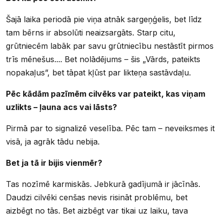
Šajā laika periodā pie viņa atnāk sargeņģelis, bet līdz
tam bērns ir absolūti neaizsargāts. Starp citu,
grūtniecēm labāk par savu grūtniecību nestāstīt pirmos
trīs mēnešus.... Bet nolādējums – šis „Vārds, pateikts
nopakaļus”, bet tāpat kļūst par likteņa sastāvdaļu.
Pēc kādām pazīmēm cilvēks var pateikt, kas viņam
uzlikts – ļauna acs vai lāsts?
Pirmā par to signalizē veselība. Pēc tam – neveiksmes it
visā, ja agrāk tādu nebija.
Bet ja tā ir bijis vienmēr?
Tas nozīmē karmiskās. Jebkurā gadījumā ir jācīnās.
Daudzi cilvēki cenšas nevis risināt problēmu, bet
aizbēgt no tās. Bet aizbēgt var tikai uz laiku, tava