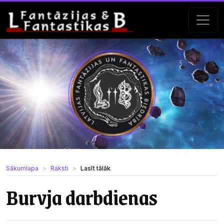
Sākumlapa
Raksti
Lasīt tālāk
Burvja darbdienas