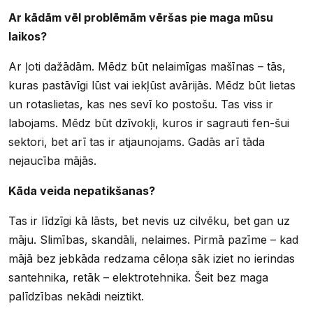
Ar kādām vēl problēmām vēršas pie maga mūsu
laikos?
Ar ļoti dažādām. Mēdz būt nelaimīgas mašīnas – tās,
kuras pastāvīgi lūst vai iekļūst avārijās. Mēdz būt lietas
un rotaslietas, kas nes sevī ko postošu. Tas viss ir
labojams. Mēdz būt dzīvokļi, kuros ir sagrauti fen-šui
sektori, bet arī tas ir atjaunojams. Gadās arī tāda
nejaucība mājās.
Kāda veida nepatikšanas?
Tas ir līdzīgi kā lāsts, bet nevis uz cilvēku, bet gan uz
māju. Slimības, skandāli, nelaimes. Pirmā pazīme – kad
mājā bez jebkāda redzama cēloņa sāk iziet no ierindas
santehnika, retāk – elektrotehnika. Šeit bez maga
palīdzības nekādi neiztikt.