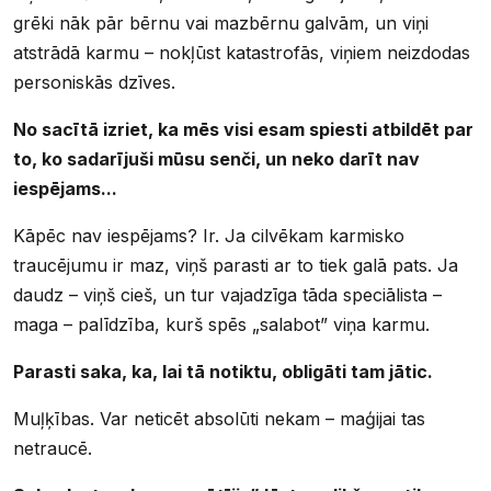
grēki nāk pār bērnu vai mazbērnu galvām, un viņi
atstrādā karmu – nokļūst katastrofās, viņiem neizdodas
personiskās dzīves.
No sacītā izriet, ka mēs visi esam spiesti atbildēt par
to, ko sadarījuši mūsu senči, un neko darīt nav
iespējams...
Kāpēc nav iespējams? Ir. Ja cilvēkam karmisko
traucējumu ir maz, viņš parasti ar to tiek galā pats. Ja
daudz – viņš cieš, un tur vajadzīga tāda speciālista –
maga – palīdzība, kurš spēs „salabot” viņa karmu.
Parasti saka, ka, lai tā notiktu, obligāti tam jātic.
Muļķības. Var neticēt absolūti nekam – maģijai tas
netraucē.