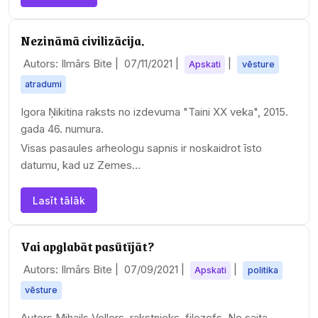
Nezināmā civilizācija.
Autors: Ilmārs Bite |
07/11/2021
|
|
Apskati
vēsture
atradumi
Igora Ņikitina raksts no izdevuma "Taini XX veka", 2015.
gada 46. numura.
Visas pasaules arheologu sapnis ir noskaidrot īsto
datumu, kad uz Zemes…
Lasīt tālāk
Vai apglabāt pasūtījāt?
Autors: Ilmārs Bite |
07/09/2021
|
|
Apskati
politika
vēsture
Autors Mihails Vellers, rakstnieks, filozofs. No saita