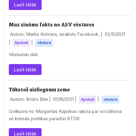
Lasīt tālāk
Maz zināms fakts no ASV vēstures
Autors: Marks Kohrans, ieraksts Facebook. |
02/11/2021
|
|
Apskati
vēsture
Vēsturiski dati
Lasīt tālāk
Tūkstoš aizliegumu zeme
Autors: Ilmārs Bite |
01/18/2021
|
|
Apskati
vēsture
Izvilkums no Margaritas Kapskas raksta par sociālisma
un kreisās politikas paradīzi KTDR
Lasīt tālāk