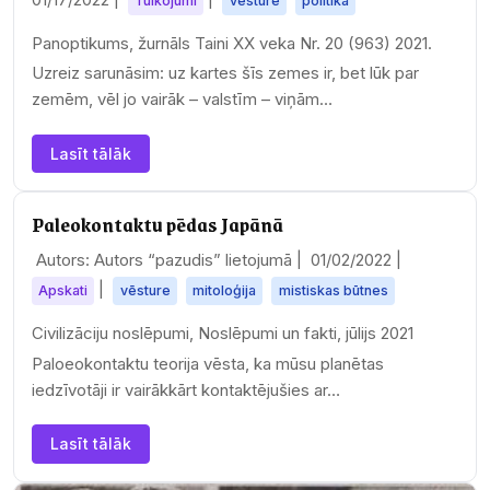
Tulkojumi
vēsture
politika
Panoptikums, žurnāls Taini XX veka Nr. 20 (963) 2021.
Uzreiz sarunāsim: uz kartes šīs zemes ir, bet lūk par
zemēm, vēl jo vairāk – valstīm – viņām…
Lasīt tālāk
Paleokontaktu pēdas Japānā
Autors: Autors “pazudis” lietojumā |
01/02/2022
|
|
Apskati
vēsture
mitoloģija
mistiskas būtnes
Civilizāciju noslēpumi, Noslēpumi un fakti, jūlijs 2021
Paloeokontaktu teorija vēsta, ka mūsu planētas
iedzīvotāji ir vairākkārt kontaktējušies ar…
Lasīt tālāk