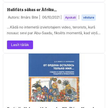
Halifāts sākas ar Āfriku...
Autors: Ilmārs Bite |
06/10/2021
|
|
Apskati
vēsture
...Kādā no internetā izvietotajiem video, terorists, kurš
nosauc sevi par Abu-Saadu, fiksēts momentā, kad viņš
slejas virs diviem gūstā saņemtiem…
Lasīt tālāk