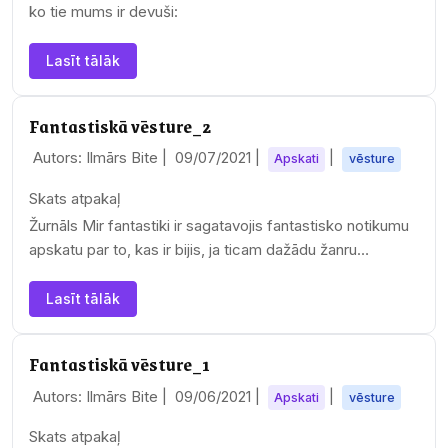
ko tie mums ir devuši:
Lasīt tālāk
Fantastiskā vēsture_2
Autors: Ilmārs Bite |
09/07/2021
|
|
Apskati
vēsture
Skats atpakaļ
Žurnāls Mir fantastiki ir sagatavojis fantastisko notikumu
apskatu par to, kas ir bijis, ja ticam dažādu žanru
fantastikas darbiem.…
Lasīt tālāk
Fantastiskā vēsture_1
Autors: Ilmārs Bite |
09/06/2021
|
|
Apskati
vēsture
Skats atpakaļ