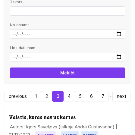
Teksts
No datuma
Līdz datumam
…
previous
1
2
3
4
5
6
7
next
Valstis, kuras nav uz kartes
Autors: Igors Saveljevs (tulkoja Andra Gustavsone) |
01/17/2022
|
|