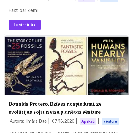
Fakti par Zemi
Lasīt tālāk
Donalds Protero. Dzīves nospiedumi. 25
evolūcijas soļi un visa planētas vēsture
Autors: Ilmārs Bite |
07/16/2020
|
|
Apskati
vēsture