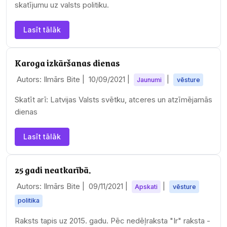
skatījumu uz valsts politiku.
Lasīt tālāk
Karoga izkāršanas dienas
Autors: Ilmārs Bite |
10/09/2021
|
|
Jaunumi
vēsture
Skatīt arī: Latvijas Valsts svētku, atceres un atzīmējamās
dienas
Lasīt tālāk
25 gadi neatkarībā.
Autors: Ilmārs Bite |
09/11/2021
|
|
Apskati
vēsture
politika
Raksts tapis uz 2015. gadu. Pēc nedēļraksta "Ir" raksta -