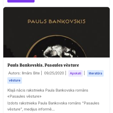
Pauls Bankovskis. Pasaules vēsture
Autors: Ilmārs Bite |
09/25/2020
|
|
Apskati
literatūra
vēsture
Klajā nācis rakstnieka Paula Bankovska romāns
«Pasaules vēsture»
Izdots rakstnieka Paula Bankovska romāns “Pasaules
vēsture”, medijus informē…