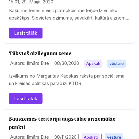
15:01, 29. Maijā, 2020
Kaķu meitenes ir visizplatītākais meiteņu-dzīvnieku
apakštips. Sievietes dzimums, savukārt, kultūrā aizņem…
Lasīt tālāk
Tūkstoš aizliegumu zeme
Autors: Ilmārs Bite |
08/30/2020
|
|
Apskati
vēsture
Izvilkums no Margaritas Kapskas raksta par sociālisma
un kreisās politikas paradīzi KTDR.
Lasīt tālāk
Sauszemes teritoriju augstākie un zemākie
punkti
Autors: Ilmārs Bite |
08/11/2020
|
|
Apskati
vēsture