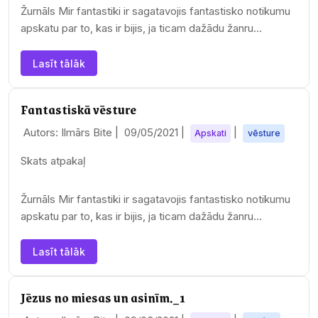
Žurnāls Mir fantastiki ir sagatavojis fantastisko notikumu
apskatu par to, kas ir bijis, ja ticam dažādu žanru
fantastikas darbiem.…
Lasīt tālāk
Fantastiskā vēsture
Autors: Ilmārs Bite |
09/05/2021
|
|
Apskati
vēsture
Skats atpakaļ
Žurnāls Mir fantastiki ir sagatavojis fantastisko notikumu
apskatu par to, kas ir bijis, ja ticam dažādu žanru
fantastikas darbiem.…
Lasīt tālāk
Jēzus no miesas un asinīm._1