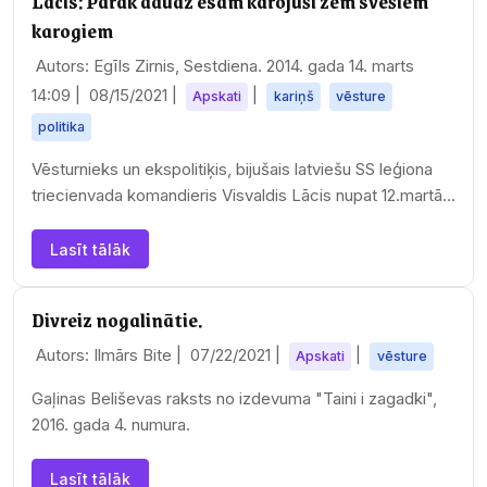
Lācis: Pārāk daudz esam karojuši zem svešiem
karogiem
Autors: Egīls Zirnis, Sestdiena. 2014. gada 14. marts
14:09 |
08/15/2021
|
|
Apskati
kariņš
vēsture
politika
Vēsturnieks un ekspolitiķis, bijušais latviešu SS leģiona
triecienvada komandieris Visvaldis Lācis nupat 12.martā
nosvinēja 90 gadu jubileju.…
Lasīt tālāk
Divreiz nogalinātie.
Autors: Ilmārs Bite |
07/22/2021
|
|
Apskati
vēsture
Gaļinas Beliševas raksts no izdevuma "Taini i zagadki",
2016. gada 4. numura.
Lasīt tālāk