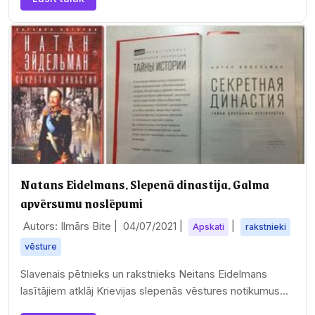
Natans Eidelmans. Slepenā dinastija. Galma
apvērsumu noslēpumi
Autors: Ilmārs Bite |
04/07/2021
|
|
Apskati
rakstnieki
vēsture
Slavenais pētnieks un rakstnieks Neitans Eidelmans
lasītājiem atklāj Krievijas slepenās vēstures notikumus
18.-19. gadsimtos.