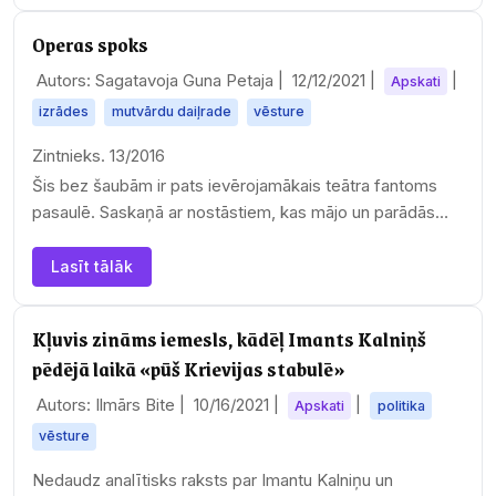
Operas spoks
Autors: Sagatavoja Guna Petaja |
12/12/2021
|
|
Apskati
izrādes
mutvārdu daiļrade
vēsture
Zintnieks. 13/2016
Šis bez šaubām ir pats ievērojamākais teātra fantoms
pasaulē. Saskaņā ar nostāstiem, kas mājo un parādās
Parīzes Grand Operā, kas…
Lasīt tālāk
Kļuvis zināms iemesls, kādēļ Imants Kalniņš
pēdējā laikā «pūš Krievijas stabulē»
Autors: Ilmārs Bite |
10/16/2021
|
|
Apskati
politika
vēsture
Nedaudz analītisks raksts par Imantu Kalniņu un