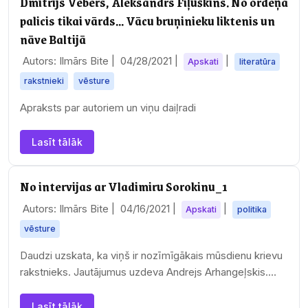
Dmitrijs Vebers, Aleksandrs Fiļuškins. No ordeņa
palicis tikai vārds... Vācu bruņinieku liktenis un
nāve Baltijā
Autors: Ilmārs Bite |
04/28/2021
|
|
Apskati
literatūra
rakstnieki
vēsture
Apraksts par autoriem un viņu daiļradi
Lasīt tālāk
No intervijas ar Vladimiru Sorokinu_1
Autors: Ilmārs Bite |
04/16/2021
|
|
Apskati
politika
vēsture
Daudzi uzskata, ka viņš ir nozīmīgākais mūsdienu krievu
rakstnieks. Jautājumus uzdeva Andrejs Arhangeļskis.
Fragmenti pārsvarā bez jautājumiem.
Lasīt tālāk