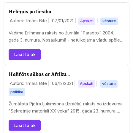
Helēnas patiesība
Autors: Ilmārs Bite |
07/01/2021
|
|
Apskati
vēsture
Vadima Erlihmana raksts no žurnāla "Paradox" 2004.
gada 3. numura. Nosaukumā - netulkojama vārdu spēle,
oriģinālā "Jeļeņinskaja pravda".
Lasīt tālāk
Halifāts sākas ar Āfriku...
Autors: Ilmārs Bite |
06/12/2021
|
|
Apskati
vēsture
politika
Žurnālista Pjotra Ļukimsona (Izraēla) raksts no izdevuma
"Sekretnije materiali XX veka" 2015. gada 23. numura.
Nobeigums.
Lasīt tālāk