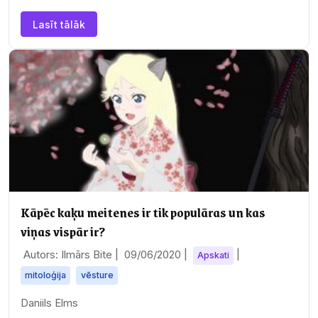
Lasīt tālāk
Kāpēc kaķu meitenes ir tik populāras un kas
viņas vispār ir?
Autors: Ilmārs Bite |
09/06/2020
|
|
Apskati
mitoloģija
vēsture
Daniils Elms