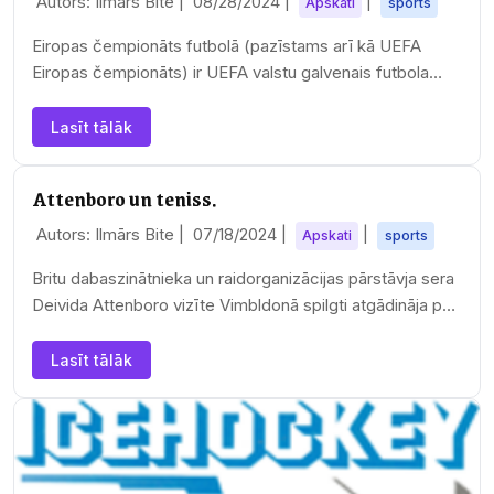
Autors: Ilmārs Bite |
08/28/2024
|
|
Apskati
sports
Eiropas čempionāts futbolā (pazīstams arī kā UEFA
Eiropas čempionāts) ir UEFA valstu galvenais futbola
turnīrs. Finālturnīrs norisinās ik pēc četriem…
Lasīt tālāk
Attenboro un teniss.
Autors: Ilmārs Bite |
07/18/2024
|
|
Apskati
sports
Britu dabaszinātnieka un raidorganizācijas pārstāvja sera
Deivida Attenboro vizīte Vimbldonā spilgti atgādināja par
viņa ietekmi uz sportu: dzeltenās…
Lasīt tālāk