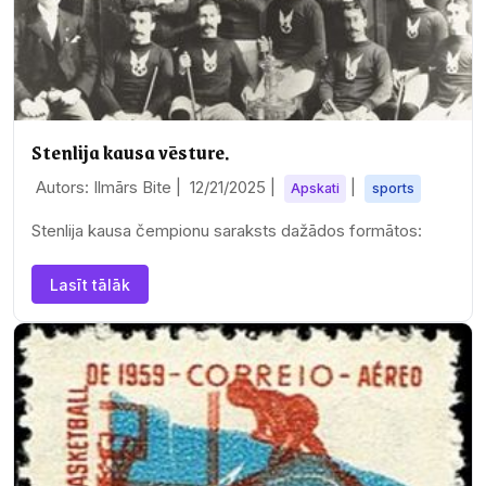
Stenlija kausa vēsture.
Autors: Ilmārs Bite |
12/21/2025
|
|
Apskati
sports
Stenlija kausa čempionu saraksts dažādos formātos:
Lasīt tālāk