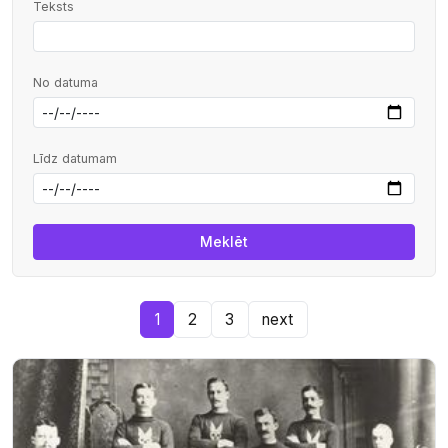
Teksts
No datuma
Līdz datumam
1
2
3
next