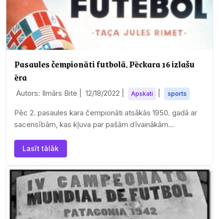
Pasaules čempionāti futbolā. Pēckara 16 izlašu
ēra
Autors: Ilmārs Bite |
12/18/2022
|
|
Apskati
sports
Pēc 2. pasaules kara čempionāti atsākās 1950. gadā ar
sacensībām, kas kļuva par pašām dīvainākām
čempionātu vēsturē.
Lasīt tālāk