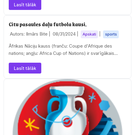
Lasīt tālāk
Citu pasaules daļu futbola kausi.
Autors: Ilmārs Bite |
08/31/2024
|
|
Apskati
sports
Āfrikas Nāciju kauss (franču: Coupe d'Afrique des
nations; angļu: Africa Cup of Nations) ir svarīgākais
nacionālo izlašu turnīrs futbola komandām, kas…
Lasīt tālāk