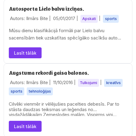
Autosporta Lielo balvu izcīņas.
Autors: Ilmārs Bite |
05/01/2017
|
|
Apskati
sports
Mūsu dienu klasifikācijā formāli par Lielo balvu
sacensībām tiek uzskatītas spēcīgāko sacīkšu auto
sacensības, kur trase kopgarums ir lielāks par 300…
Lasīt tālāk
Augstuma rekordi gaisa balonos.
Autors: Ilmārs Bite |
11/10/2016
|
|
Tulkojumi
kreatīvs
sports
tehnoloģijas
Cilvēki vienmēr ir vēlējušies pacelties debesīs. Par to
stāsta daudzas teiksmas un leģendas no
visdažādākajām Zemeslodes malām. Vispirms viņi…
Lasīt tālāk