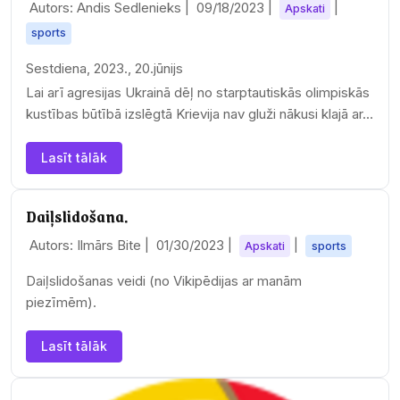
Autors: Andis Sedlenieks |
09/18/2023
|
|
Apskati
sports
Sestdiena, 2023., 20.jūnijs
Lai arī agresijas Ukrainā dēļ no starptautiskās olimpiskās
kustības būtībā izslēgtā Krievija nav gluži nākusi klajā ar…
Lasīt tālāk
Daiļslidošana.
Autors: Ilmārs Bite |
01/30/2023
|
|
Apskati
sports
Daiļslidošanas veidi (no Vikipēdijas ar manām
piezīmēm).
Lasīt tālāk