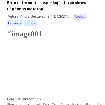
Britu astronauts kosmiskajā stacijā skries
Londonas maratonu
Autors: Andra Gustavsone |
12/21/2015
|
|
Apskati
kosmoss
sports
Foto: Reuters/Scanpix
Pirmais britu astronauts Tims Pīks kļūs par pirmo cilvēku, kurš nos