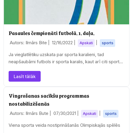
Pasaules čempionāti futbolā. 1. daļa.
Autors: Ilmārs Bite |
12/16/2022
|
|
Apskati
sports
Ja vieglatlētiku uzskata par sporta karalieni, tad
neapšaubāmi futbols ir sporta karalis, kaut arī citi sporta
veidi, īpaši ziemas, ūdens un tehniskie…
Lasīt tālāk
Vingrošanas sacīkšu programmas
nostabilizēšanās
Autors: Ilmārs Bute |
07/30/2021
|
|
Apskati
sports
Viena sporta veida nostiprināšanās Olimpiskajās spēlēs