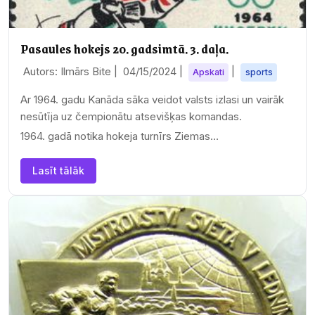
Pasaules hokejs 20. gadsimtā. 3. daļa.
Autors: Ilmārs Bite |
04/15/2024
|
|
Apskati
sports
Ar 1964. gadu Kanāda sāka veidot valsts izlasi un vairāk
nesūtīja uz čempionātu atsevišķas komandas.
1964. gadā notika hokeja turnīrs Ziemas…
Lasīt tālāk