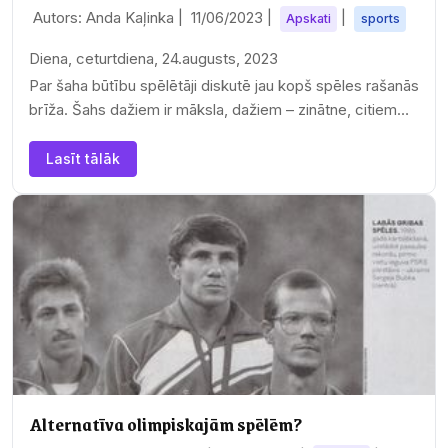
Autors: Anda Kaļinka |
11/06/2023
|
|
Apskati
sports
Diena, ceturtdiena, 24.augusts, 2023
Par šaha būtību spēlētāji diskutē jau kopš spēles rašanās
brīža. Šahs dažiem ir māksla, dažiem – zinātne, citiem…
Lasīt tālāk
Alternatīva olimpiskajām spēlēm?