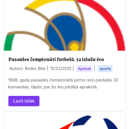
Pasaules čempionāti futbolā. 32 izlašu ēra
Autors: Ilmārs Bite |
12/23/2022
|
|
Apskati
sports
1998. gada pasaules čempionātā pirmo reizi piedalās 32
komandas, tāpēc par šo ēru pēdējā aprakstā.
Lasīt tālāk