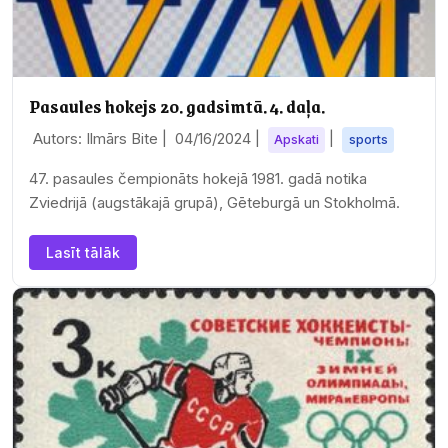
Pasaules hokejs 20. gadsimtā. 4. daļa.
Autors: Ilmārs Bite |
04/16/2024
|
|
Apskati
sports
47. pasaules čempionāts hokejā 1981. gadā notika
Zviedrijā (augstākajā grupā), Gēteburgā un Stokholmā.
Lasīt tālāk