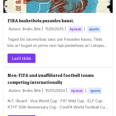
FIBA basketbola pasaules kausi.
Autors: Ilmārs Bite |
11/29/2025
|
|
Apskati
sports
Tagad šīs sacensības sauc par Pasaules kausu. Tāds
būs arī šogad un pirmo reizi tajā piedalīsies arī Latvijas
izlase. Tāpēc īss vēsturisks apskats par…
Lasīt tālāk
Non-FIFA and unaffiliated football teams
competing internationally
Autors: Ilmārs Bite |
10/05/2024
|
|
Apskati
sports
N.F.-Board · Viva World Cup · FIFI Wild Cup · ELF Cup ·
KTFF 50th Anniversary Cup · ConIFA World Football Cup
· ConIFA European Football Cup · Red…