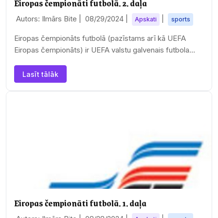
Eiropas čempionāti futbolā. 2. daļa
Autors: Ilmārs Bite |
08/29/2024
|
|
Apskati
sports
Eiropas čempionāts futbolā (pazīstams arī kā UEFA
Eiropas čempionāts) ir UEFA valstu galvenais futbola
turnīrs. Finālturnīrs norisinās ik pēc četriem…
Lasīt tālāk
Eiropas čempionāti futbolā. 1. daļa