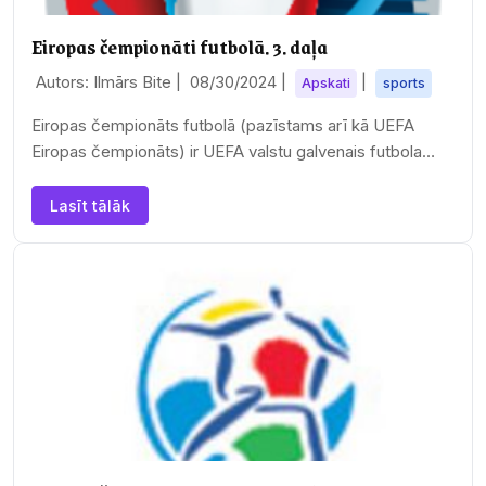
Eiropas čempionāti futbolā. 3. daļa
Autors: Ilmārs Bite |
08/30/2024
|
|
Apskati
sports
Eiropas čempionāts futbolā (pazīstams arī kā UEFA
Eiropas čempionāts) ir UEFA valstu galvenais futbola
turnīrs. Finālturnīrs norisinās ik pēc četriem…
Lasīt tālāk