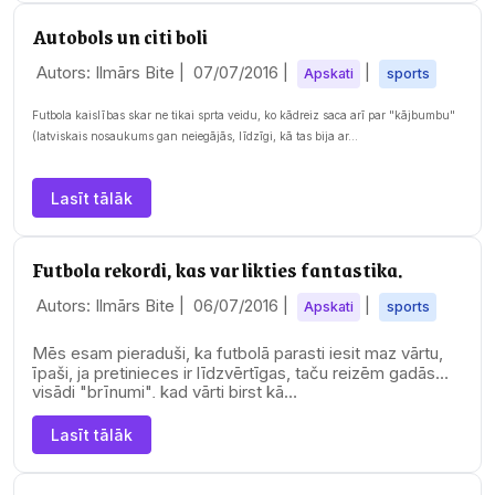
Autobols un citi boli
Autors: Ilmārs Bite |
07/07/2016
|
|
Apskati
sports
Futbola kaislības skar ne tikai sprta veidu, ko kādreiz saca arī par "kājbumbu"
(latviskais nosaukums gan neiegājās, līdzīgi, kā tas bija ar…
Lasīt tālāk
Futbola rekordi, kas var likties fantastika.
Autors: Ilmārs Bite |
06/07/2016
|
|
Apskati
sports
Mēs esam pieraduši, ka futbolā parasti iesit maz vārtu,
īpaši, ja pretinieces ir līdzvērtīgas, taču reizēm gadās
visādi "brīnumi", kad vārti birst kā…
Lasīt tālāk