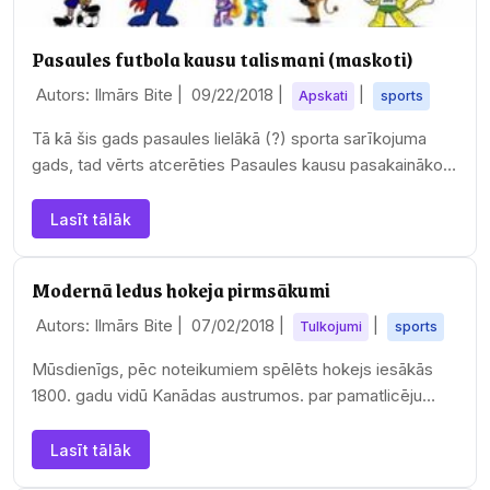
Pasaules futbola kausu talismani (maskoti)
Autors: Ilmārs Bite |
09/22/2018
|
|
Apskati
sports
Tā kā šis gads pasaules lielākā (?) sporta sarīkojuma
gads, tad vērts atcerēties Pasaules kausu pasakaināko
jeb "mistiskāko" daļu - sacensību…
Lasīt tālāk
Modernā ledus hokeja pirmsākumi
Autors: Ilmārs Bite |
07/02/2018
|
|
Tulkojumi
sports
Mūsdienīgs, pēc noteikumiem spēlēts hokejs iesākās
1800. gadu vidū Kanādas austrumos. par pamatlicēju
pirmajiem noteikumiem parasti uzskata Džeimsu…
Lasīt tālāk