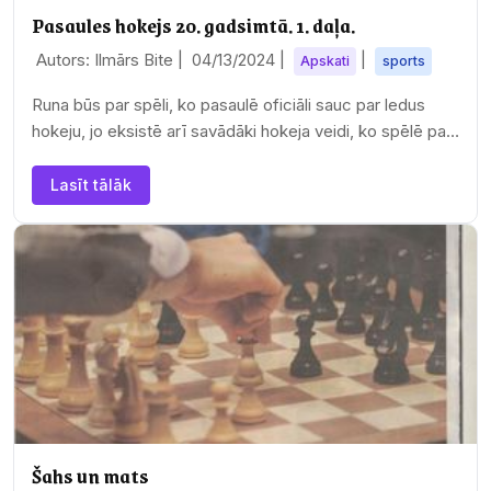
Pasaules hokejs 20. gadsimtā. 1. daļa.
Autors: Ilmārs Bite |
04/13/2024
|
|
Apskati
sports
Runa būs par spēli, ko pasaulē oficiāli sauc par ledus
hokeju, jo eksistē arī savādāki hokeja veidi, ko spēlē pat
vasarā. Kādreiz lietoja arī no…
Lasīt tālāk
Šahs un mats