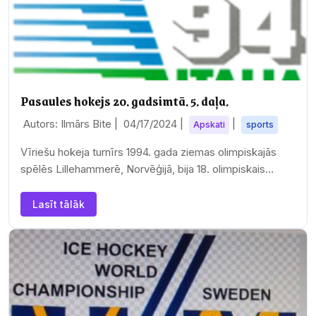
Pasaules hokejs 20. gadsimtā. 5. daļa.
Autors: Ilmārs Bite |
04/17/2024
|
|
Apskati
sports
Vīriešu hokeja turnīrs 1994. gada ziemas olimpiskajās
spēlēs Lillehammerē, Norvēģijā, bija 18. olimpiskais
čempionāts.
Lasīt tālāk