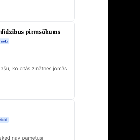
enlīdzības pirmsākums
nieki
šu, ko citās zinātnes jomās
nieki
nekad nav pametusi