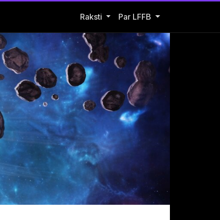
Open Raksti submenu
Raksti
Par LFFB