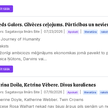
īt tālāk
ds Galors. Cilvēces ceļojums. Pārticības un nevi
rs: Sagatavoja Ilmārs Bite |
07/23/2026
|
|
Apskati
literatūra
rakst
 Journey of Humanity
aksts
onīgi ambiciozs mēģinājums ekonomikas jomā paveikt to pa
eica Ņūtons, Darvins vai…
īt tālāk
rina Doila, Ketrina Vēbere. Divas karalienes
rs: Sagatavoja Ilmārs Bite |
07/19/2026
|
|
Apskati
literatūra
rakst
herine Doyle, Katherine Webber. Twin Crowns
cese Rosa Walhart nekad nav bijusi ārpus pils sienām un 