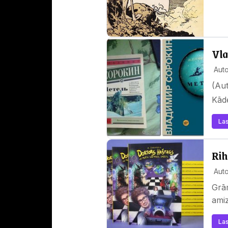
Vla
Auto
(Aut
Kādē
Las
Rih
Auto
Grām
amiz
Las