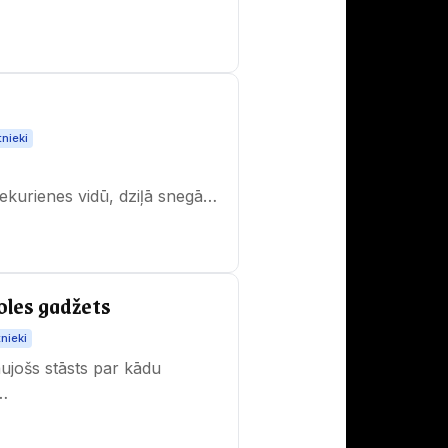
tnieki
nekurienes vidū, dziļā snegā…
oles gadžets
tnieki
ujošs stāsts par kādu
r…