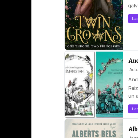
galv
Las
And
Auto
And
Reiz
un a
Las
Alb