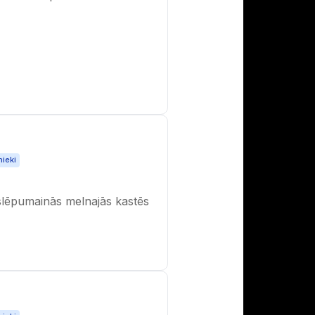
nieki
oslēpumainās melnajās kastēs