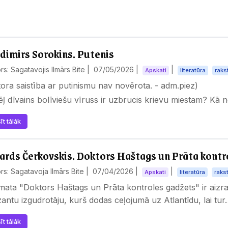
dimirs Sorokins. Putenis
rs: Sagatavojis Ilmārs Bite |
07/05/2026
|
|
Apskati
literatūra
raks
ora saistība ar putinismu nav novērota. - adm.piez)
ļ dīvains bolīviešu vīruss ir uzbrucis krievu miestam? Kā 
īt tālāk
ards Čerkovskis. Doktors Haštags un Prāta kontr
rs: Sagatavoja Ilmārs Bite |
07/04/2026
|
|
Apskati
literatūra
raks
ata "Doktors Haštags un Prāta kontroles gadžets" ir aizra
antu izgudrotāju, kurš dodas ceļojumā uz Atlantīdu, lai tu
īt tālāk