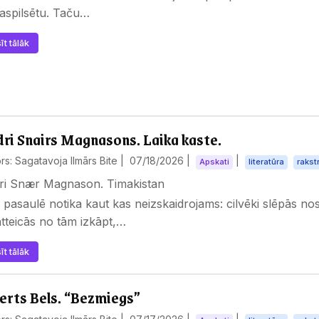
aspilsētu. Taču…
īt tālāk
ri Snairs Magnasons. Laika kaste.
rs: Sagatavoja Ilmārs Bite |
07/18/2026
|
|
Apskati
literatūra
rakst
ri Snær Magnason. Timakistan
 pasaulē notika kaut kas neizskaidrojams: cilvēki slēpās n
tteicās no tām izkāpt,…
īt tālāk
erts Bels. “Bezmiegs”