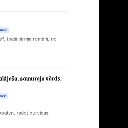
nieki
s", īpaši pirmie romāni, no
akijaša, samuraja vārds,
nieki
oputyn, radot burvīgas,