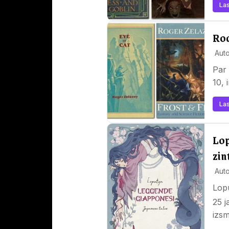
Las
Rod
Auto
Par 
10, 
Las
Lop
zin
Auto
Lop
25 j
izsm