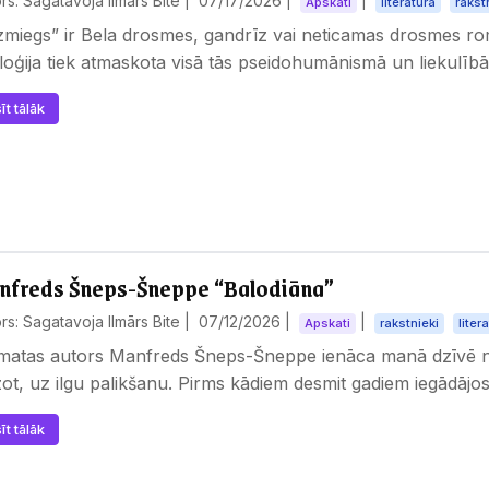
rs: Sagatavoja Ilmārs Bite |
07/17/2026
|
|
Apskati
literatūra
rakst
zmiegs” ir Bela drosmes, gandrīz vai neticamas drosmes r
loģija tiek atmaskota visā tās pseidohumānismā un liekulīb
īt tālāk
freds Šneps-Šneppe “Balodiāna”
rs: Sagatavoja Ilmārs Bite |
07/12/2026
|
|
Apskati
rakstnieki
liter
matas autors Manfreds Šneps-Šneppe ienāca manā dzīvē neg
ot, uz ilgu palikšanu. Pirms kādiem desmit gadiem iegādājo
īt tālāk