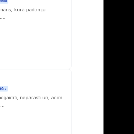
nieki
omāns, kurā padomju
ā.…
atūra
aidīti, neparasti un, acīm
s…