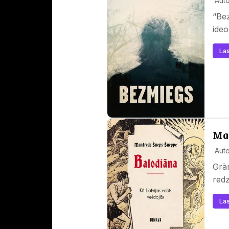
Auto
“Be
ideo
Las
Man
Auto
Grā
redz
Las