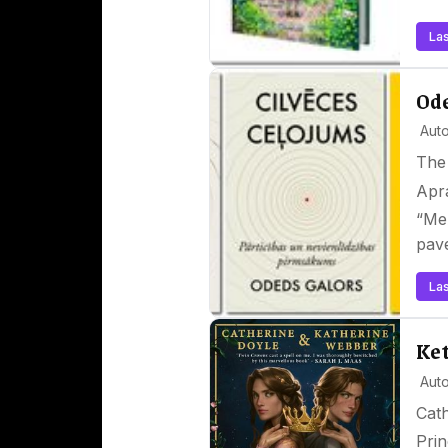
Las
Ode
Auto
The
Apr
“Mež
pav
Las
Ket
Auto
Cat
Prin