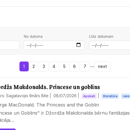
No datuma
Līdz datumam
…
1
2
3
4
5
6
7
next
rdžs Makdonalds. Princese un goblins
rs: Sagatavojis Ilmārs Bite |
08/07/2026
|
|
Apskati
literatūra
raks
rge MacDonald. The Princess and the Goblin
incese un Goblins" ir Džordža Makdonalda bērnu fantāzija
licēja…