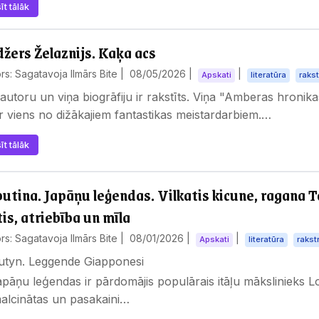
īt tālāk
žers Želaznijs. Kaķa acs
rs: Sagatavoja Ilmārs Bite |
08/05/2026
|
|
Apskati
literatūra
rakst
autoru un viņa biogrāfiju ir rakstīts. Viņa "Amberas hronika
ir viens no dižākajiem fantastikas meistardarbiem.…
īt tālāk
utina. Japāņu leģendas. Vilkatis kicune, ragana T
tis, atriebība un mīla
rs: Sagatavoja Ilmārs Bite |
08/01/2026
|
|
Apskati
literatūra
rakst
utyn. Leggende Giapponesi
apāņu leģendas ir pārdomājis populārais itāļu mākslinieks L
alcinātas un pasakaini…