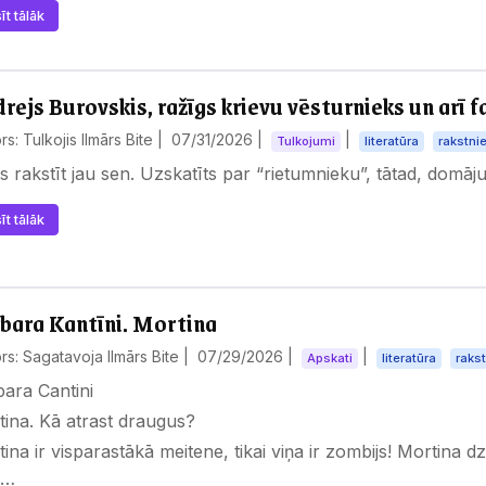
īt tālāk
rejs Burovskis, ražīgs krievu vēsturnieks un arī f
rs: Tulkojis Ilmārs Bite |
07/31/2026
|
|
Tulkojumi
literatūra
rakstnie
s rakstīt jau sen. Uzskatīts par “rietumnieku”, tātad, domāju
īt tālāk
bara Kantīni. Mortina
rs: Sagatavoja Ilmārs Bite |
07/29/2026
|
|
Apskati
literatūra
rakst
ara Cantini
ina. Kā atrast draugus?
ina ir visparastākā meitene, tikai viņa ir zombijs! Mortina d
i…