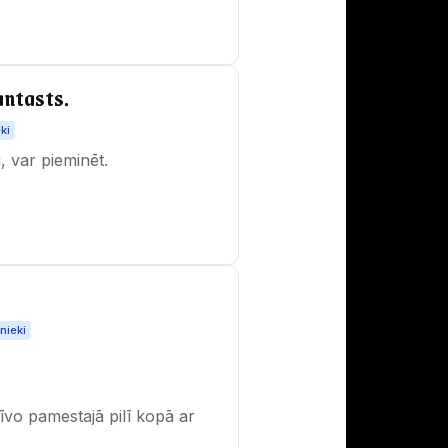
antasts.
ki
, var pieminēt.
nieki
zīvo pamestajā pilī kopā ar