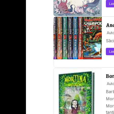
Las
And
Auto
Sāci
Las
Bar
Auto
Barb
Mort
Mort
tant