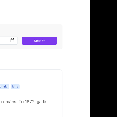
tnieki
kino
s romāns. To 1872. gadā