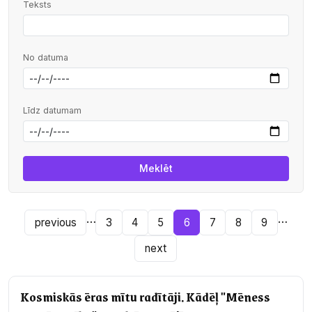
Teksts
No datuma
Līdz datumam
…
…
previous
3
4
5
6
7
8
9
next
Kosmiskās ēras mītu radītāji. Kādēļ "Mēness