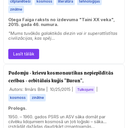
citplanētieši
kosmoss
literatūra
tehnoloģijas
zinātne
Oļega Faiga raksts no izdevuma "Taini XX veka",
2015. gada 46. numura.
"Mums tuvākās galaktikās diezin vai ir superattīstītas
civilizācijas, kas spēj…
Lasīt tālāk
Padomju - krievu kosmonautikas nepiepildītās
cerības - orbitālais kuģis "Buran".
Autors: Ilmārs Bite |
10/25/2015
|
|
Tulkojumi
kosmoss
zinātne
Prologs.
1950. – 1960. gados PSRS un ASV sāka domāt par
cilvēku lidojumiem kosmosā un ļoti loģiski – sāka
izstrādāt dažādas daudzkārt izmantojamās…