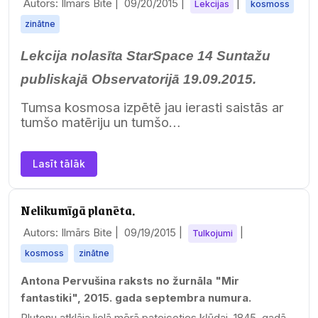
Autors: Ilmārs Bite |
09/20/2015
|
|
Lekcijas
kosmoss
zinātne
Lekcija nolasīta StarSpace 14 Suntažu
publiskajā Observatorijā 19.09.2015.
Tumsa
kosmosa izpētē jau ierasti saistās ar
tumšo matēriju un tumšo…
Lasīt tālāk
Nelikumīgā planēta.
Autors: Ilmārs Bite |
09/19/2015
|
|
Tulkojumi
kosmoss
zinātne
Antona Pervušina raksts no žurnāla "Mir
fantastiki", 2015. gada septembra numura.
Plutonu atklāja lielā mērā pateicoties kļūdai. 1845. gadā