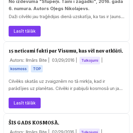
No izdevuma "Stupeņi. Taini i zagadki", 2016. gada
6. numura. Autors Oļegs Nikolajevs.
Daži cilvēki jau traģēdijas dienā uzskatīja, ka tas ir ļauns…
Lasīt tālāk
15 neticami fakti par Visumu, kas vēl nav atklāti.
Autors: Ilmārs Bite |
03/29/2016
|
|
Tulkojumi
kosmoss
TOP
Cilvēks skatās uz zvaigznēm no tā mirkļa, kad ir
parādījies uz planētas. Cilvēki ir pabijuši kosmosā un jau
plāno apgūt jaunas planētas, taču pat…
Lasīt tālāk
ŠIS GADS KOSMOSĀ.
Autors: Ilmārs Bite |
02/29/2016
|
|
Tulkojumi