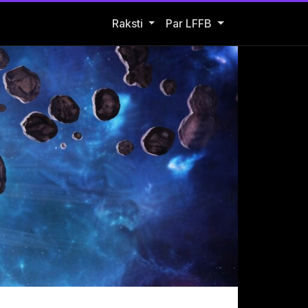
Open Raksti submenu
Raksti
Par LFFB