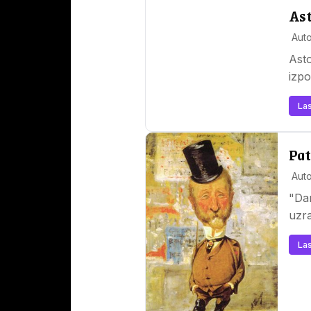
Ast
Auto
Asto
izpo
Las
Pat
Auto
"Dar
uzra
Las