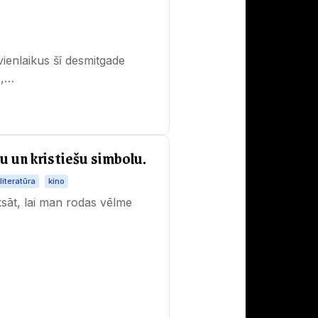
ienlaikus šī desmitgade
s,…
tu un kristiešu simbolu.
literatūra
kino
aksāt, lai man rodas vēlme