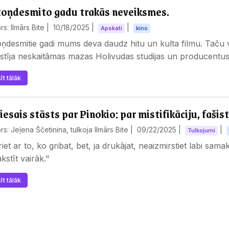
oņdesmito gadu trakās neveiksmes.
rs: Ilmārs Bite |
10/18/2025
|
|
Apskati
kino
ņdesmitie gadi mums deva daudz hitu un kulta filmu. Taču v
stīja neskaitāmas mazas Holivudas studijas un producentu
īt tālāk
iesais stāsts par Pinokio: par mistifikāciju, fašis
rs: Jeļena Ščetinina, tulkoja Ilmārs Bite |
09/22/2025
|
|
Tulkojumi
iet ar to, ko gribat, bet, ja drukājat, neaizmirstiet labi sam
kstīt vairāk."
īt tālāk