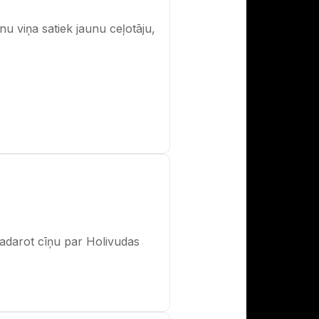
u viņa satiek jaunu ceļotāju,
adarot cīņu par Holivudas