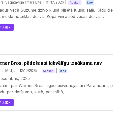
rs: Sagatavoja Ilmārs Bite |
01/17/2026
|
|
Apskati
kino
adus vecā Suzume dzīvo klusā pilsētā Kjusju salā. Kādu dien
 meklē noteiktas durvis. Kopā viņi atrod vecas durvis…
īt tālāk
ner Bros. pādošanai labvēlīgu iznākumu nav
rs: Mīdija |
12/19/2025
|
|
Apskati
kino
decembris, 2025
nām par Warner Bros. iegādi pievienojas arī Paramount, p
du par darījumu, kurā, patiesībā,…
īt tālāk