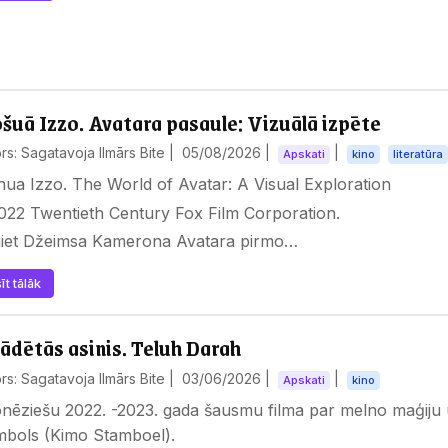
šuā Izzo. Avatara pasaule: Vizuālā izpēte
rs: Sagatavoja Ilmārs Bite |
05/08/2026
|
|
Apskati
kino
literatūra
ua Izzo. The World of Avatar: A Visual Exploration
022 Twentieth Century Fox Film Corporation.
niet Džeimsa Kamerona Avatara pirmo…
īt tālāk
ādētās asinis. Teluh Darah
rs: Sagatavoja Ilmārs Bite |
03/06/2026
|
|
Apskati
kino
nēziešu 2022. -2023. gada šausmu filma par melno maģiju 
mbols (Kimo Stamboel).