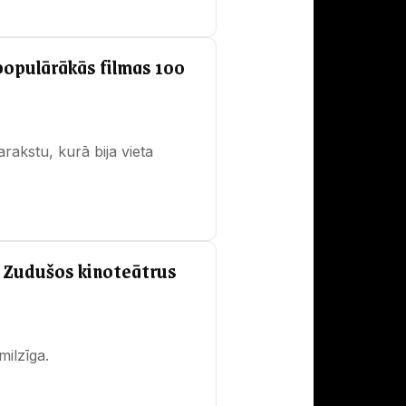
 populārākās filmas 100
rakstu, kurā bija vieta
e. Zudušos kinoteātrus
milzīga.