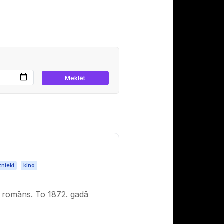
tnieki
kino
s romāns. To 1872. gadā