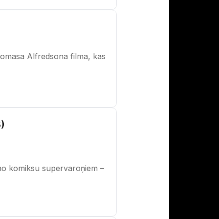
Tomasa Alfredsona filma, kas
)
is no komiksu supervaroņiem –