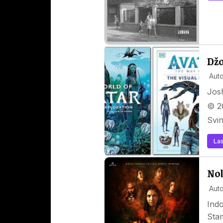
Džo
Auto
Josh
© 2
Svi
Las
Nol
Auto
Indo
Sta