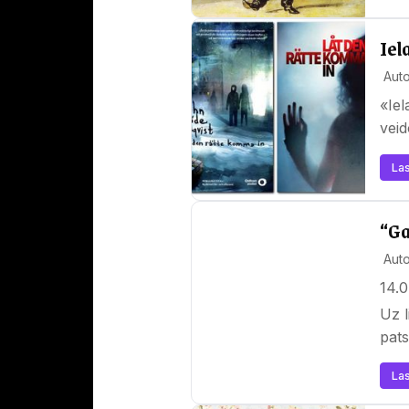
Iel
Auto
«Iel
veid
Las
“Ga
Aut
14.0
Uz l
pats
Las