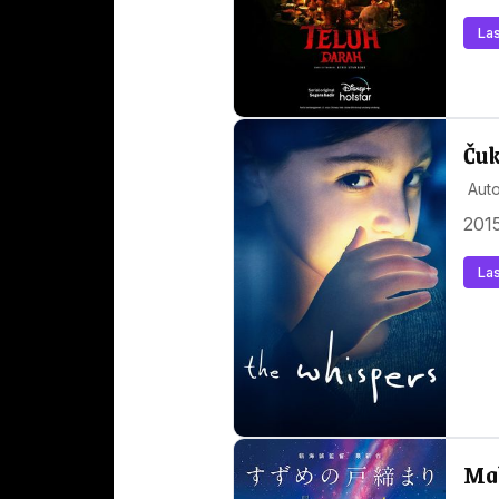
Las
Čuk
Auto
2015
Las
Mak