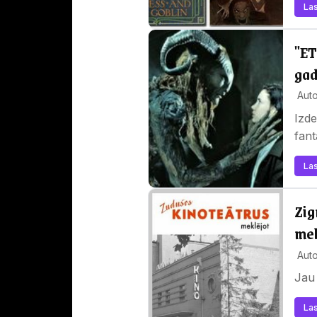
Las
"ET
gad
Auto
Izde
fant
Las
Zig
mek
Auto
Jau 
Las