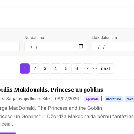
No datuma
Līdz datumam
…
1
2
3
4
5
6
7
next
rdžs Makdonalds. Princese un goblins
rs: Sagatavojis Ilmārs Bite |
08/07/2026
|
|
Apskati
literatūra
raks
rge MacDonald. The Princess and the Goblin
incese un Goblins" ir Džordža Makdonalda bērnu fantāzija
licēja…