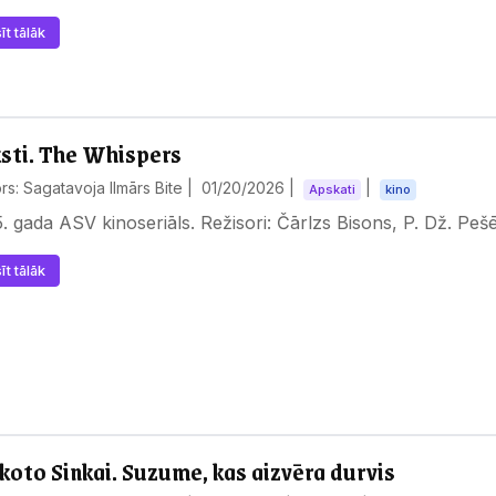
īt tālāk
sti. The Whispers
rs: Sagatavoja Ilmārs Bite |
01/20/2026
|
|
Apskati
kino
. gada ASV kinoseriāls. Režisori: Čārlzs Bisons, P. Dž. Pešē,
īt tālāk
oto Sinkai. Suzume, kas aizvēra durvis