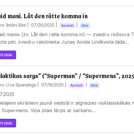
aid mani. Låt den rätte komma in
rs: Ilmārs Bite |
07/26/2025
|
|
Apskati
kino
aid mani» (zv. Låt den rätte komma in) — zviedru režisora 
ota pēc zviedru rakstnieka Junas Aivida Lindkvista tāda…
īt tālāk
laktikas sargs” (“Superman” / “Supermens”, 2025
ors: Līva Spandega |
07/16/2025
|
|
Apskati
kino
7.2025
ielajiem ekrāniem jaunā veidolā ir atgriezies visklasiskāka
 Supermens. Viņa zilais tērps ar sarkano…
īt tālāk