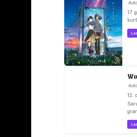
Auto
17 g
kurš
Las
War
Auto
12. 
Saru
gran
Las