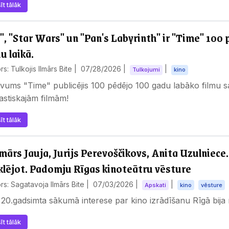
īt tālāk
", "Star Wars" un "Pan's Labyrinth" ir "Time" 100
u laikā.
rs: Tulkojis Ilmārs Bite |
07/28/2026
|
|
Tulkojumi
kino
vums "Time" publicējis 100 pēdējo 100 gadu labāko filmu sa
astiskajām filmām!
īt tālāk
mārs Jauja, Jurijs Perevoščikovs, Anita Uzulniec
lējot. Padomju Rīgas kinoteātru vēsture
rs: Sagatavoja Ilmārs Bite |
07/03/2026
|
|
Apskati
kino
vēsture
20.gadsimta sākumā interese par kino izrādīšanu Rīgā bija 
īt tālāk