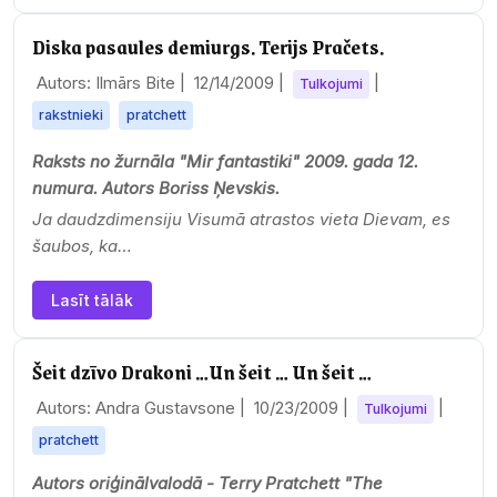
Diska pasaules demiurgs. Terijs Pračets.
Autors: Ilmārs Bite |
12/14/2009
|
|
Tulkojumi
rakstnieki
pratchett
Raksts no žurnāla "Mir fantastiki" 2009. gada 12.
numura. Autors Boriss Ņevskis.
Ja
daudzdimensiju Visumā atrastos vieta Dievam, es
šaubos, ka…
Lasīt tālāk
Šeit dzīvo Drakoni …Un šeit … Un šeit …
Autors: Andra Gustavsone |
10/23/2009
|
|
Tulkojumi
pratchett
Autors oriģinālvalodā -
Terry Pratchett
"The