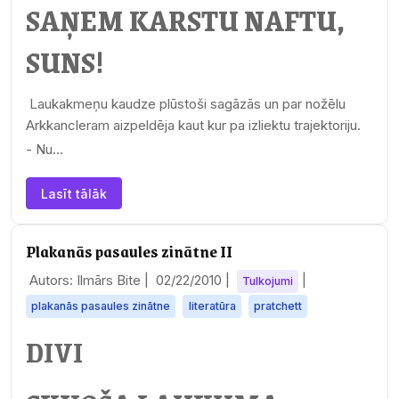
SAŅEM KARSTU NAFTU,
SUNS!
Laukakmeņu kaudze plūstoši sagāzās un par nožēlu
Arkkancleram aizpeldēja kaut kur pa izliektu trajektoriju.
- Nu…
Lasīt tālāk
Plakanās pasaules zinātne II
Autors: Ilmārs Bite |
02/22/2010
|
|
Tulkojumi
plakanās pasaules zinātne
literatūra
pratchett
DIVI