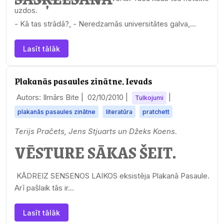
uzdos.
- Kā tas strādā?, - Neredzamās universitātes galva,…
Lasīt tālāk
Plakanās pasaules zinātne. Ievads
Autors: Ilmārs Bite |
02/10/2010
|
|
Tulkojumi
plakanās pasaules zinātne
literatūra
pratchett
Terijs Pračets, Jens Stjuarts un Džeks Koens.
VĒSTURE SĀKAS ŠEIT.
KĀDREIZ SENSENOS LAIKOS eksistēja Plakanā Pasaule.
Arī pašlaik tās ir…
Lasīt tālāk