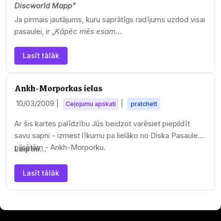
Discworld Mapp"
Ja pirmais jautājums, kuru saprātīgs radījums uzdod visai
pasaulei, ir „
Kāpēc mēs esam…
Lasīt tālāk
Ankh-Morporkas ielas
10/03/2009
|
|
Ceļojumu apskati
pratchett
Ar šis kartes palīdzību Jūs beidzot varēsiet piepildīt
savu sapni - izmest līkumu pa lielāko no Diska Pasaules
pilsētām - Ankh-Morporku.
Laiptni…
Lasīt tālāk