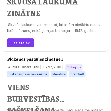
SKVOŠA LAUKUMA
ZINĀTNE
Skvoša laukumu var izmantot, lai lietām piešķirtu daudz
lielāku ātrumu, nekā gumijas bumbiņai... 1942. gada
otrajā…
Lasīt tālāk
Plakanās pasaules zinātne I
Autors: Ilmārs Bite |
02/17/2010
|
|
Tulkojumi
plakanās pasaules zinātne
literatūra
pratchett
VIENS
BURVESTĪBAS
SAŠĶELŠANA
Dažus jautājumus uzdot nav vērts. Taču kāds tos noteikti