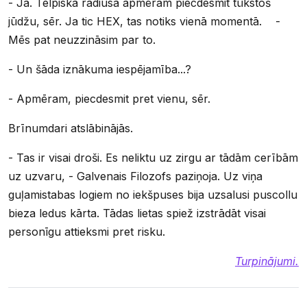
- Jā. Telpiskā radiusā apmēram piecdesmit tūkstoš
jūdžu, sēr. Ja tic HEX, tas notiks vienā momentā. -
Mēs pat neuzzināsim par to.
- Un šāda iznākuma iespējamība...?
- Apmēram, piecdesmit pret vienu, sēr.
Brīnumdari atslābinājās.
- Tas ir visai droši. Es neliktu uz zirgu ar tādām cerībām
uz uzvaru, - Galvenais Filozofs paziņoja. Uz viņa
guļamistabas logiem no iekšpuses bija uzsalusi puscollu
bieza ledus kārta. Tādas lietas spiež izstrādāt visai
personīgu attieksmi pret risku.
Turpinājumi.