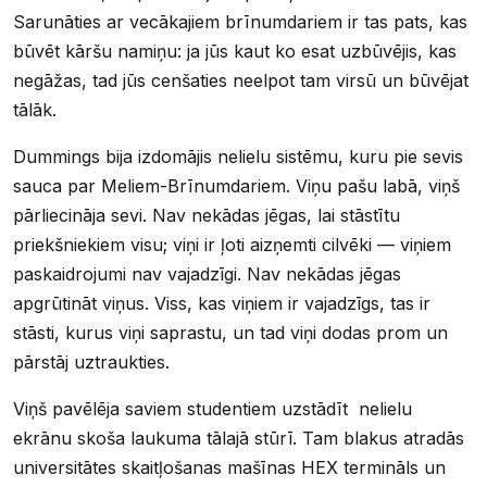
Sarunāties ar vecākajiem brīnumdariem ir tas pats, kas
būvēt kāršu namiņu: ja jūs kaut ko esat uzbūvējis, kas
negāžas, tad jūs cenšaties neelpot tam virsū un būvējat
tālāk.
Dummings bija izdomājis nelielu sistēmu, kuru pie sevis
sauca par Meliem-Brīnumdariem. Viņu pašu labā, viņš
pārliecināja sevi. Nav nekādas jēgas, lai stāstītu
priekšniekiem visu; viņi ir ļoti aizņemti cilvēki — viņiem
paskaidrojumi nav vajadzīgi. Nav nekādas jēgas
apgrūtināt viņus. Viss, kas viņiem ir vajadzīgs, tas ir
stāsti, kurus viņi saprastu, un tad viņi dodas prom un
pārstāj uztraukties.
Viņš pavēlēja saviem studentiem uzstādīt nelielu
ekrānu skoša laukuma tālajā stūrī. Tam blakus atradās
universitātes skaitļošanas mašīnas HEX termināls un