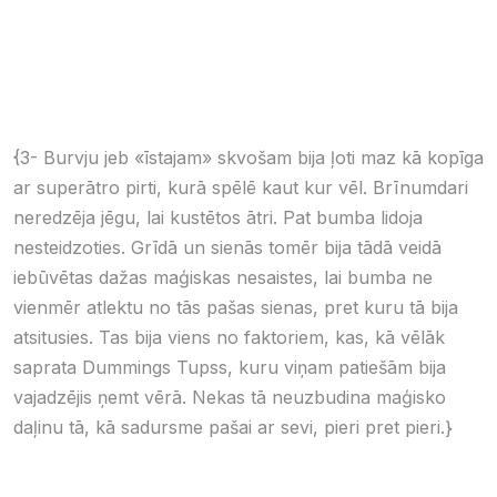
{3- Burvju jeb «īstajam» skvošam bija ļoti maz kā kopīga
ar superātro pirti, kurā spēlē kaut kur vēl. Brīnumdari
neredzēja jēgu, lai kustētos ātri. Pat bumba lidoja
nesteidzoties. Grīdā un sienās tomēr bija tādā veidā
iebūvētas dažas maģiskas nesaistes, lai bumba ne
vienmēr atlektu no tās pašas sienas, pret kuru tā bija
atsitusies. Tas bija viens no faktoriem, kas, kā vēlāk
saprata Dummings Tupss, kuru viņam patiešām bija
vajadzējis ņemt vērā. Nekas tā neuzbudina maģisko
daļinu tā, kā sadursme pašai ar sevi, pieri pret pieri.}