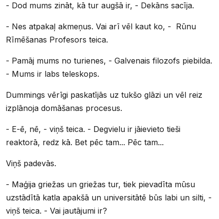
- Dod mums zināt, kā tur augšā ir, - Dekāns sacīja.
- Nes atpakaļ akmeņus. Vai arī vēl kaut ko, - Rūnu
Rīmēšanas Profesors teica.
- Pamāj mums no turienes, - Galvenais filozofs piebilda.
- Mums ir labs teleskops.
Dummings vērīgi paskatījās uz tukšo glāzi un vēl reiz
izplānoja domāšanas procesus.
- E-ē, nē, - viņš teica. - Degvielu ir jāievieto tieši
reaktorā, redz kā. Bet pēc tam... Pēc tam...
Viņš padevās.
- Maģija griežas un griežas tur, tiek pievadīta mūsu
uzstādītā katla apakšā un universitātē būs labi un silti, -
viņš teica. - Vai jautājumi ir?