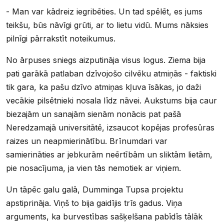
- Man var kādreiz iegribēties. Un tad spēlēt, es jums
teikšu, būs nāvīgi grūti, ar to lietu vidū. Mums nāksies
pilnīgi pārrakstīt noteikumus.
No ārpuses sniegs aizputināja visus logus. Ziema bija
pati garākā patlaban dzīvojošo cilvēku atmiņās - faktiski
tik gara, ka pašu dzīvo atmiņas kļuva īsākas, jo daži
vecākie pilsētnieki nosala līdz nāvei. Aukstums bija caur
biezajām un sanajām sienām nonācis pat pašā
Neredzamajā universitātē, izsaucot kopējas profesūras
raizes un neapmierinātību. Brīnumdari var
samierināties ar jebkurām neērtībām un sliktām lietām,
pie nosacījuma, ja vien tās nemotiek ar viņiem.
Un tāpēc galu galā, Dumminga Tupsa projektu
apstiprināja. Viņš to bija gaidījis trīs gadus. Viņa
arguments, ka burvestības sašķelšana pabīdīs tālāk