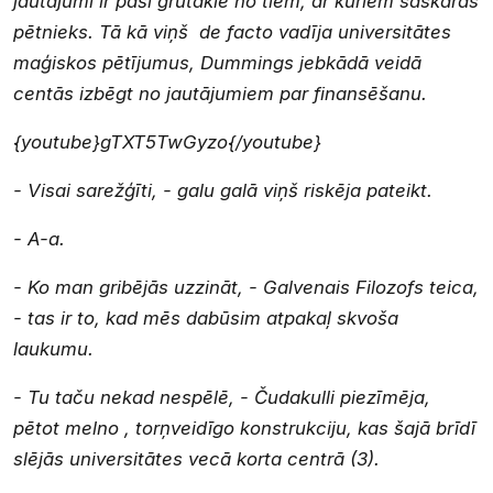
jautājumi ir paši grūtākie no tiem, ar kuriem saskaras
pētnieks. Tā kā viņš
de facto
vadīja universitātes
maģiskos pētījumus, Dummings jebkādā veidā
centās izbēgt no jautājumiem par finansēšanu.
{youtube}gTXT5TwGyzo{/youtube}
- Visai sarežģīti, - galu galā viņš riskēja pateikt.
- A-a.
- Ko man gribējās uzzināt, - Galvenais Filozofs teica,
- tas ir to, kad mēs dabūsim atpakaļ skvoša
laukumu.
- Tu taču nekad nespēlē, - Čudakulli piezīmēja,
pētot melno , torņveidīgo konstrukciju, kas šajā brīdī
slējās universitātes vecā korta centrā (3).