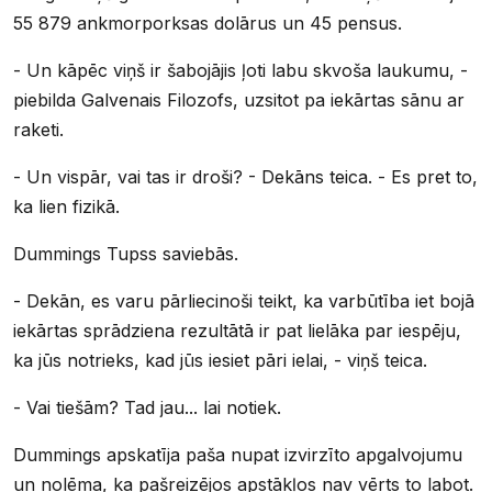
55 879 ankmorporksas dolārus un 45 pensus.
- Un kāpēc viņš ir šabojājis ļoti labu skvoša laukumu, -
piebilda Galvenais Filozofs, uzsitot pa iekārtas sānu ar
raketi.
- Un vispār, vai tas ir droši? - Dekāns teica. - Es pret to,
ka lien fizikā.
Dummings Tupss saviebās.
- Dekān, es varu pārliecinoši teikt, ka varbūtība iet bojā
iekārtas sprādziena rezultātā ir pat lielāka par iespēju,
ka jūs notrieks, kad jūs iesiet pāri ielai, - viņš teica.
- Vai tiešām? Tad jau... lai notiek.
Dummings apskatīja paša nupat izvirzīto apgalvojumu
un nolēma, ka pašreizējos apstākļos nav vērts to labot.