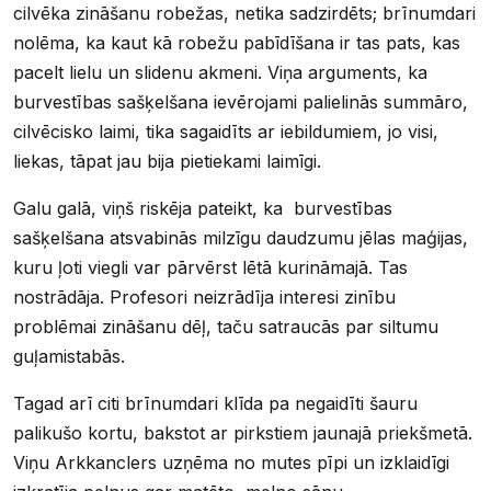
cilvēka zināšanu robežas, netika sadzirdēts; brīnumdari
nolēma, ka kaut kā robežu pabīdīšana ir tas pats, kas
pacelt lielu un slidenu akmeni. Viņa arguments, ka
burvestības sašķelšana ievērojami palielinās summāro,
cilvēcisko laimi, tika sagaidīts ar iebildumiem, jo visi,
liekas, tāpat jau bija pietiekami laimīgi.
Galu galā, viņš riskēja pateikt, ka burvestības
sašķelšana atsvabinās milzīgu daudzumu jēlas maģijas,
kuru ļoti viegli var pārvērst lētā kurināmajā. Tas
nostrādāja. Profesori neizrādīja interesi zinību
problēmai zināšanu dēļ, taču satraucās par siltumu
guļamistabās.
Tagad arī citi brīnumdari klīda pa negaidīti šauru
palikušo kortu, bakstot ar pirkstiem jaunajā priekšmetā.
Viņu Arkkanclers uzņēma no mutes pīpi un izklaidīgi