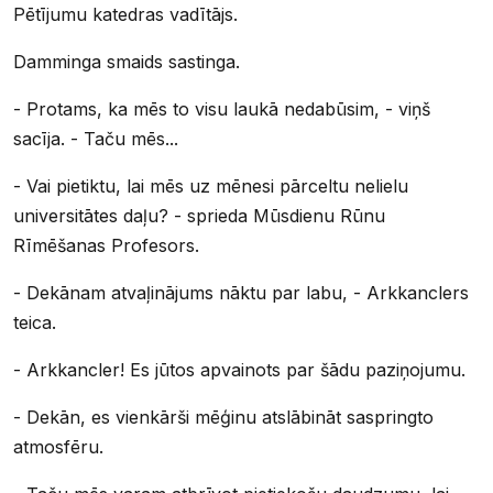
Pētījumu katedras vadītājs.
Damminga smaids sastinga.
- Protams, ka mēs to visu laukā nedabūsim, - viņš
sacīja. - Taču mēs...
- Vai pietiktu, lai mēs uz mēnesi pārceltu nelielu
universitātes daļu? - sprieda Mūsdienu Rūnu
Rīmēšanas Profesors.
- Dekānam atvaļinājums nāktu par labu, - Arkkanclers
teica.
- Arkkancler! Es jūtos apvainots par šādu paziņojumu.
- Dekān, es vienkārši mēģinu atslābināt saspringto
atmosfēru.