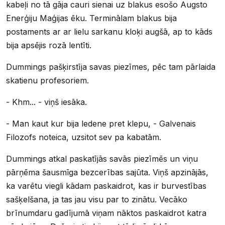
kabeļi no tā gāja cauri sienai uz blakus esošo Augsto
Enerģiju Maģijas ēku. Terminālam blakus bija
postaments ar ar lielu sarkanu kloķi augšā, ap to kāds
bija apsējis rozā lentīti.
Dummings pašķirstīja savas piezīmes, pēc tam pārlaida
skatienu profesoriem.
- Khm... - viņš iesāka.
- Man kaut kur bija ledene pret klepu, - Galvenais
Filozofs noteica, uzsitot sev pa kabatām.
Dummings atkal paskatījās savās piezīmēs un viņu
pārņēma šausmīga bezcerības sajūta. Viņš apzinājās,
ka varētu viegli kādam paskaidrot, kas ir burvestības
sašķelšana, ja tas jau visu par to zinātu. Vecāko
brīnumdaru gadījumā viņam nāktos paskaidrot katra