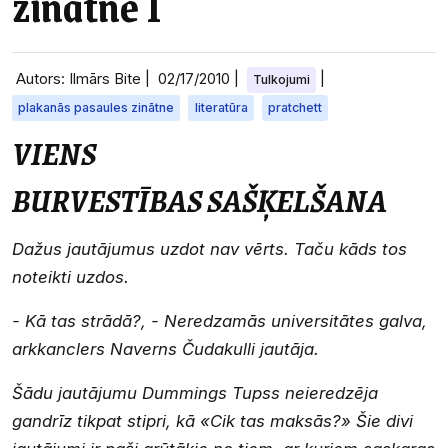
zinātne I
Autors: Ilmārs Bite |
02/17/2010
|
|
Tulkojumi
plakanās pasaules zinātne
literatūra
pratchett
VIENS
BURVESTĪBAS SAŠĶELŠANA
Dažus jautājumus uzdot nav vērts. Taču kāds tos
noteikti uzdos.
- Kā tas strādā?, - Neredzamās universitātes galva,
arkkanclers Naverns Čudakulli jautāja.
Šādu jautājumu Dummings Tupss neieredzēja
gandrīz tikpat stipri, kā «Cik tas maksās?» Šie divi