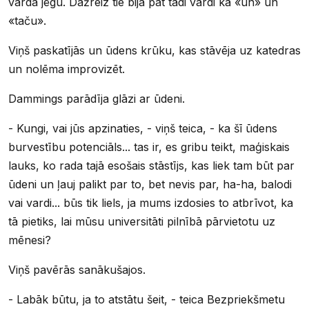
vārda jēgu. Dažreiz tie bija pat tādi vārdi kā «un» un
«taču».
Viņš paskatījās un ūdens krūku, kas stāvēja uz katedras
un nolēma improvizēt.
Dammings parādīja glāzi ar ūdeni.
- Kungi, vai jūs apzinaties, - viņš teica, - ka šī ūdens
burvestību potenciāls... tas ir, es gribu teikt, maģiskais
lauks, ko rada tajā esošais stāstījs, kas liek tam būt par
ūdeni un ļauj palikt par to, bet nevis par, ha-ha, balodi
vai vardi... būs tik liels, ja mums izdosies to atbrīvot, ka
tā pietiks, lai mūsu universitāti pilnībā pārvietotu uz
mēnesi?
Viņš pavērās sanākušajos.
- Labāk būtu, ja to atstātu šeit, - teica Bezpriekšmetu