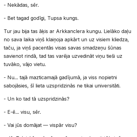
- Nekādas, sēr.
- Bet tagad godīgi, Tupsa kungs.
Tur jau bija tas āķis ar Arkkanclera kungu. Lielāko daļu
no sava laika viņš klaiņoja apkārt un uz visiem kliedza,
taču, ja viņš pacentās visas savas smadzeņu šūnas
savienot rindā, tad tas varēja uzvedināt viņu tieši uz
tuvāko, vājo vietu.
- Nu... tajā mazticamajā gadījumā, ja viss nopietni
sabojāsies, šī lieta uzspridzinās ne tikai universitāti.
- Un ko tad tā uzspridzinās?
- E-ē... visu, sēr.
- Vai jūs domājat — vispār visu?