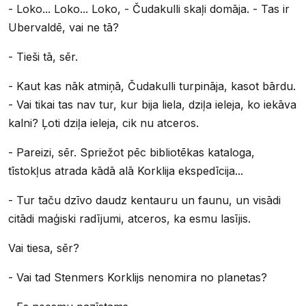
- Loko... Loko... Loko, - Čudakulli skaļi domāja. - Tas ir
Ubervaldē, vai ne tā?
- Tieši tā, sēr.
- Kaut kas nāk atmiņā, Čudakulli turpināja, kasot bārdu.
- Vai tikai tas nav tur, kur bija liela, dziļa ieleja, ko iekāva
kalni? Ļoti dziļa ieleja, cik nu atceros.
- Pareizi, sēr. Spriežot pēc bibliotēkas kataloga,
tīstokļus atrada kādā alā Korklija ekspedīcija...
- Tur taču dzīvo daudz kentauru un faunu, un visādi
citādi maģiski radījumi, atceros, ka esmu lasījis.
Vai tiesa, sēr?
- Vai tad Stenmers Korklijs nenomira no planetas?