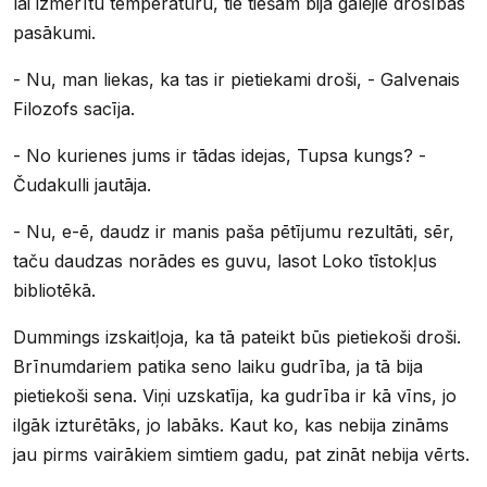
lai izmērītu temperatūru, tie tiešām bija galējie drošības
pasākumi.
- Nu, man liekas, ka tas ir pietiekami droši, - Galvenais
Filozofs sacīja.
- No kurienes jums ir tādas idejas, Tupsa kungs? -
Čudakulli jautāja.
- Nu, e-ē, daudz ir manis paša pētījumu rezultāti, sēr,
taču daudzas norādes es guvu, lasot Loko tīstokļus
bibliotēkā.
Dummings izskaitļoja, ka tā pateikt būs pietiekoši droši.
Brīnumdariem patika seno laiku gudrība, ja tā bija
pietiekoši sena. Viņi uzskatīja, ka gudrība ir kā vīns, jo
ilgāk izturētāks, jo labāks. Kaut ko, kas nebija zināms
jau pirms vairākiem simtiem gadu, pat zināt nebija vērts.