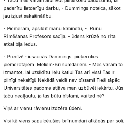
- Taču mēs varam atbrīvot pietiekošu daudzumu, lai
padarītu lietderīgu darbu, - Dummings noteica, sākot
jau izjust sakaitinātību.
- Piemēram, apsildīt manu kabinetu, - Rūnu
Rīmēšanas Profesors sacīja. - ūdens krūzē no rīta
atkal bija ledus.
- Precīzi! - iesaucās Dammings, pieķeroties
piemērotajiem Meliem-Brīnumdariem. - Mēs varam to
izmantot, lai uzsildītu lielu katlu! Tas arī viss! Tas ir
pilnīgi nekaitīgi! Nekādā veidā nav bīstami! Tieši tāpēc
Universitātes padome atļāva man uzbūvēt iekārtu. Jūs
taču neatļautu, ja tas būtu bīstami, vai tad nē?
Viņš ar vienu rāvienu izdzēra ūdeni.
Visi kā viens sapulcējušies brīnumdari atkāpās par soli.