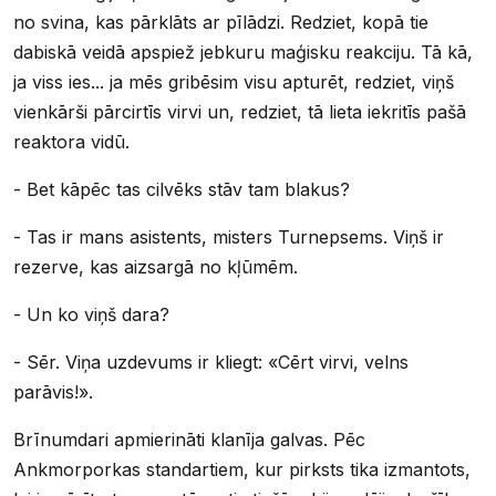
no svina, kas pārklāts ar pīlādzi. Redziet, kopā tie
dabiskā veidā apspiež jebkuru maģisku reakciju. Tā kā,
ja viss ies... ja mēs gribēsim visu apturēt, redziet, viņš
vienkārši pārcirtīs virvi un, redziet, tā lieta iekritīs pašā
reaktora vidū.
- Bet kāpēc tas cilvēks stāv tam blakus?
- Tas ir mans asistents, misters Turnepsems. Viņš ir
rezerve, kas aizsargā no kļūmēm.
- Un ko viņš dara?
- Sēr. Viņa uzdevums ir kliegt: «Cērt virvi, velns
parāvis!».
Brīnumdari apmierināti klanīja galvas. Pēc
Ankmorporkas standartiem, kur pirksts tika izmantots,