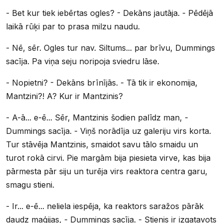
- Bet kur tiek iebērtas ogles? - Dekāns jautāja. - Pēdējā
laikā rūķi par to prasa milzu naudu.
- Nē, sēr. Ogles tur nav. Siltums... par brīvu, Dummings
sacīja. Pa viņa seju noripoja sviedru lāse.
- Nopietni? - Dekāns brīnījās. - Tā tik ir ekonomija,
Mantzini?! A? Kur ir Mantzinis?
- A-ā... e-ē... Sēr, Mantzinis šodien palīdz man, -
Dummings sacīja. - Viņš norādīja uz galeriju virs korta.
Tur stāvēja Mantzinis, smaidot savu tālo smaidu un
turot rokā cirvi. Pie margām bija piesieta virve, kas bija
pārmesta pār siju un turēja virs reaktora centra garu,
smagu stieni.
- Ir... e-ē... neliela iespēja, ka reaktors saražos pārāk
daudz maģijas, - Dummings sacīja. - Stienis ir izgatavots