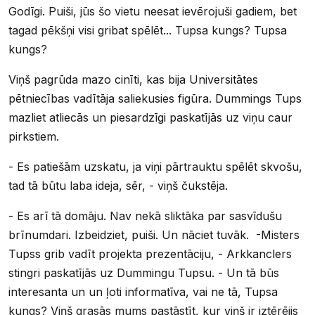
Godīgi. Puiši, jūs šo vietu neesat ievērojuši gadiem, bet
tagad pēkšņi visi gribat spēlēt... Tupsa kungs? Tupsa
kungs?
Viņš pagrūda mazo cinīti, kas bija Universitātes
pētniecības vadītāja saliekusies figūra. Dummings Tups
mazliet atliecās un piesardzīgi paskatījās uz viņu caur
pirkstiem.
- Es patiešām uzskatu, ja viņi pārtrauktu spēlēt skvošu,
tad tā būtu laba ideja, sēr, - viņš čukstēja.
- Es arī tā domāju. Nav nekā sliktāka par sasvīdušu
brīnumdari. Izbeidziet, puiši. Un nāciet tuvāk. -Misters
Tupss grib vadīt projekta prezentāciju, - Arkkanclers
stingri paskatījās uz Dummingu Tupsu. - Un tā būs
interesanta un un ļoti informatīva, vai ne tā, Tupsa
kungs? Viņš grasās mums pastāstīt, kur viņš ir iztērējis