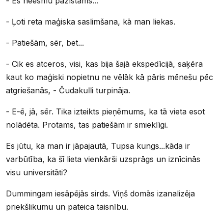
- Es neesmu pazīstams...
- Ļoti reta maģiska saslimšana, kā man liekas.
- Patiešām, sēr, bet...
- Cik es atceros, visi, kas bija šajā ekspedīcijā, saķēra
kaut ko maģiski nopietnu ne vēlāk kā pāris mēnešu pēc
atgriešanās, - Čudakulli turpināja.
- E-ē, jā, sēr. Tika izteikts pieņēmums, ka tā vieta esot
nolādēta. Protams, tas patiešām ir smieklīgi.
Es jūtu, ka man ir jāpajautā, Tupsa kungs...kāda ir
varbūtība, ka šī lieta vienkārši uzsprāgs un iznīcinās
visu universitāti?
Dummingam iesāpējās sirds. Viņš domās izanalizēja
priekšlikumu un pateica taisnību.