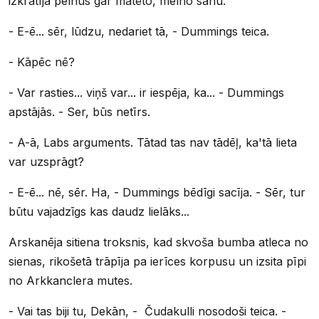
izkratīja pelnus gar matēto, melno sānu.
- E-ē... sēr, lūdzu, nedariet tā, - Dummings teica.
- Kāpēc nē?
- Var rasties... viņš var... ir iespēja, ka... - Dummings
apstājās. - Ser, būs netīrs.
- A-ā, Labs arguments. Tātad tas nav tādēļ, ka'tā lieta
var uzsprāgt?
- E-ē... nē, sēr. Ha, - Dummings bēdīgi sacīja. - Sēr, tur
būtu vajadzīgs kas daudz lielāks...
Arskanēja sitiena troksnis, kad skvoša bumba atleca no
sienas, rikošetā trāpīja pa ierīces korpusu un izsita pīpi
no Arkkanclera mutes.
- Vai tas biji tu, Dekān, - Čudakulli nosodoši teica. -