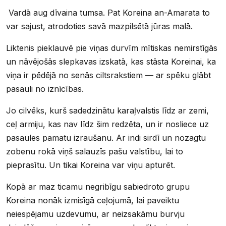
Vardā aug dīvaina tumsa. Pat Koreina an-Amarata to
var sajust, atrodoties savā mazpilsētā jūras malā.
Liktenis pieklauvē pie viņas durvīm mītiskas nemirstīgās
un nāvējošās slepkavas izskatā, kas stāsta Koreinai, ka
viņa ir pēdējā no senās ciltsrakstiem — ar spēku glābt
pasauli no iznīcības.
Jo cilvēks, kurš sadedzinātu karaļvalstis līdz ar zemi,
ceļ armiju, kas nav līdz šim redzēta, un ir nosliece uz
pasaules pamatu izraušanu. Ar indi sirdī un nozagtu
zobenu rokā viņš salauzīs pašu valstību, lai to
pieprasītu. Un tikai Koreina var viņu apturēt.
Kopā ar maz ticamu negribīgu sabiedroto grupu
Koreina nonāk izmisīgā ceļojumā, lai paveiktu
neiespējamu uzdevumu, ar neizsakāmu burvju