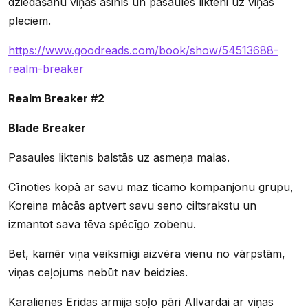
dziedāšanu viņas asinīs un pasaules likteni uz viņas
pleciem.
https://www.goodreads.com/book/show/54513688-
realm-breaker
Realm Breaker #2
Blade Breaker
Pasaules liktenis balstās uz asmeņa malas.
Cīnoties kopā ar savu maz ticamo kompanjonu grupu,
Koreina mācās aptvert savu seno ciltsrakstu un
izmantot sava tēva spēcīgo zobenu.
Bet, kamēr viņa veiksmīgi aizvēra vienu no vārpstām,
viņas ceļojums nebūt nav beidzies.
Karalienes Eridas armija soļo pāri Allvardai ar viņas