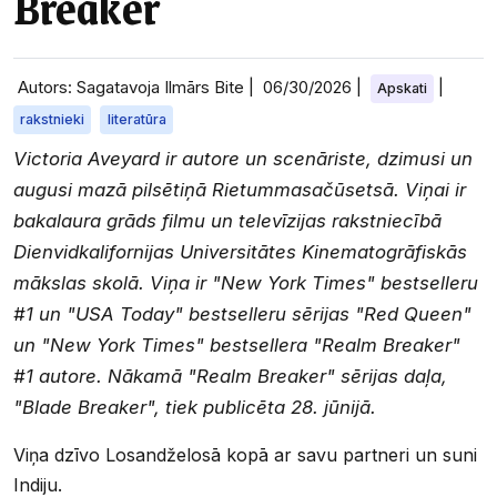
Breaker
Autors: Sagatavoja Ilmārs Bite |
06/30/2026
|
|
Apskati
rakstnieki
literatūra
Victoria Aveyard ir autore un scenāriste, dzimusi un
augusi mazā pilsētiņā Rietummasačūsetsā. Viņai ir
bakalaura grāds filmu un televīzijas rakstniecībā
Dienvidkalifornijas Universitātes Kinematogrāfiskās
mākslas skolā. Viņa ir "New York Times" bestselleru
#1 un "USA Today" bestselleru sērijas "Red Queen"
un "New York Times" bestsellera "Realm Breaker"
#1 autore. Nākamā "Realm Breaker" sērijas daļa,
"Blade Breaker", tiek publicēta 28. jūnijā.
Viņa dzīvo Losandželosā kopā ar savu partneri un suni
Indiju.