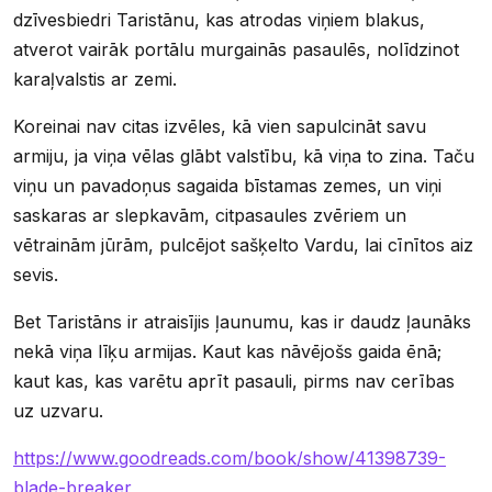
dzīvesbiedri Taristānu, kas atrodas viņiem blakus,
atverot vairāk portālu murgainās pasaulēs, nolīdzinot
karaļvalstis ar zemi.
Koreinai nav citas izvēles, kā vien sapulcināt savu
armiju, ja viņa vēlas glābt valstību, kā viņa to zina. Taču
viņu un pavadoņus sagaida bīstamas zemes, un viņi
saskaras ar slepkavām, citpasaules zvēriem un
vētrainām jūrām, pulcējot sašķelto Vardu, lai cīnītos aiz
sevis.
Bet Taristāns ir atraisījis ļaunumu, kas ir daudz ļaunāks
nekā viņa līķu armijas. Kaut kas nāvējošs gaida ēnā;
kaut kas, kas varētu aprīt pasauli, pirms nav cerības
uz uzvaru.
https://www.goodreads.com/book/show/41398739-
blade-breaker