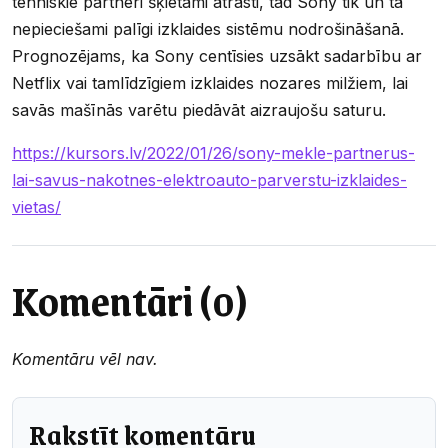
tehniskie partneri šķietami atrasti, tad Sony tik un tā
nepieciešami palīgi izklaides sistēmu nodrošināšanā.
Prognozējams, ka Sony centīsies uzsākt sadarbību ar
Netflix vai tamlīdzīgiem izklaides nozares milžiem, lai
savās mašīnās varētu piedāvāt aizraujošu saturu.
https://kursors.lv/2022/01/26/sony-mekle-partnerus-
lai-savus-nakotnes-elektroauto-parverstu-izklaides-
vietas/
Komentāri (0)
Komentāru vēl nav.
Rakstīt komentāru