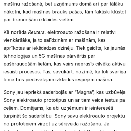
mašīnu ražošanā, bet uzņēmums domā arī par tālāku
nākotni, kad mašīnas brauks pašas, tām faktiski kļūstot
par braucošām izklaides vietām.
Kā norāda
Reuters
, elektroauto ražošana ir relatīvi
vienkāršāka, ja to salīdzinām ar mašīnām, kas
aprīkotas ar iekšdedzes dzinēju. Tiek gaidīts, ka jaunās
tehnoloģijas un 5G mašīnas pārvērtīs par
pašbraucošām lietām, kas vairs neprasīs cilvēka aktīvu
iesaisti procesos. Tas, savukārt, nozīmē, ka ļoti svarīga
loma būs piedāvātajām izklaides iespējām mašīnā.
Sony jau iepriekš sadarbojās ar “Magna”, kas uzbūvēja
Sony elektroauto prototipus un ar tiem veica testus pa
ceļiem. Domājams, ka abi uzņēmumi ir ieinteresēti
turpināt šo sadarbību, Sony savu elektroauto projektu
no prototipiem virzot uz sērijveida ražošanu. Ja