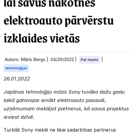
lai savus nākotnes
elektroauto pārvērstu
izklaides vietās
Autors: Māris Bergs |
04/29/2022
|
|
Par mums
tehnoloģijas
26.01.2022
Japānas tehnoloģiju milzis Sony tuvāko dažu gadu
laikā gatavojas ienākt elektroauto pasaulē,
uzņēmumam meklējot partnerus, kā savus projektus
ieviest dzīvē.
Turklāt Sony meklē ne tikai sadarbības partnerus