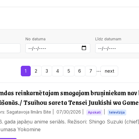
No datuma
Līdz datumam
…
1
2
3
4
5
6
7
next
mdas reinkarnētajam smagajam bruņiniekam nav l
āšanās./ Tsuihou sareta Tensei Juukishi wa Game
rs: Sagatavoja Ilmārs Bite |
07/30/2026
|
|
Apskati
televīzija
. gada japāņu anime seriāls. Režisori: Shingo Suzuki (chief)
sumasa Yokomine