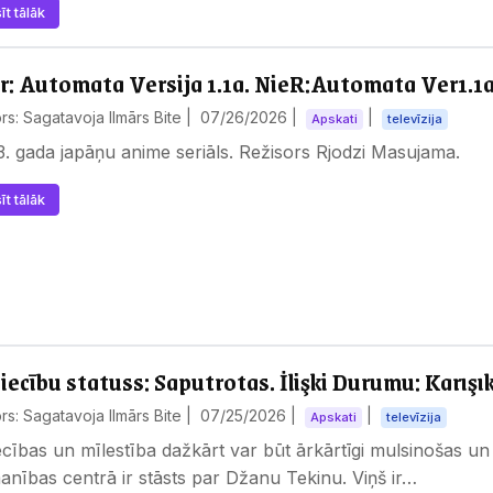
īt tālāk
r: Automata Versija 1.1a. NieR:Automata Ver1.1
rs: Sagatavoja Ilmārs Bite |
07/26/2026
|
|
Apskati
televīzija
. gada japāņu anime seriāls. Režisors Rjodzi Masujama.
īt tālāk
iecību statuss: Saputrotas. İlişki Durumu: Karışı
rs: Sagatavoja Ilmārs Bite |
07/25/2026
|
|
Apskati
televīzija
ecības un mīlestība dažkārt var būt ārkārtīgi mulsinošas un p
nības centrā ir stāsts par Džanu Tekinu. Viņš ir…