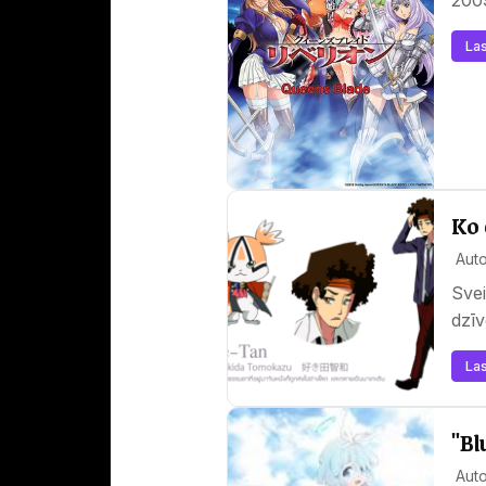
Las
Ko 
Auto
Svei
dzīv
Las
"Bl
Auto