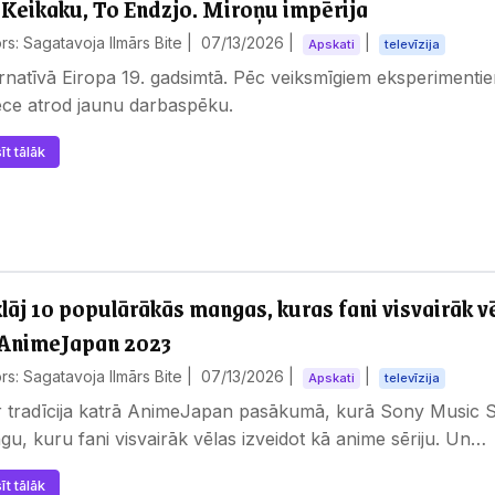
 Keikaku, To Endzjo. Miroņu impērija
rs: Sagatavoja Ilmārs Bite |
07/13/2026
|
|
Apskati
televīzija
rnatīvā Eiropa 19. gadsimtā. Pēc veiksmīgiem eksperiment
ēce atrod jaunu darbaspēku.
īt tālāk
lāj 10 populārākās mangas, kuras fani visvairāk v
AnimeJapan 2023
rs: Sagatavoja Ilmārs Bite |
07/13/2026
|
|
Apskati
televīzija
r tradīcija katrā AnimeJapan pasākumā, kurā Sony Music So
u, kuru fani visvairāk vēlas izveidot kā anime sēriju. Un…
īt tālāk