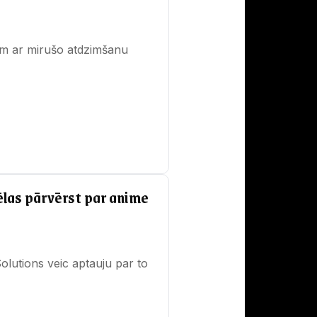
iem ar mirušo atdzimšanu
ēlas pārvērst par anime
lutions veic aptauju par to