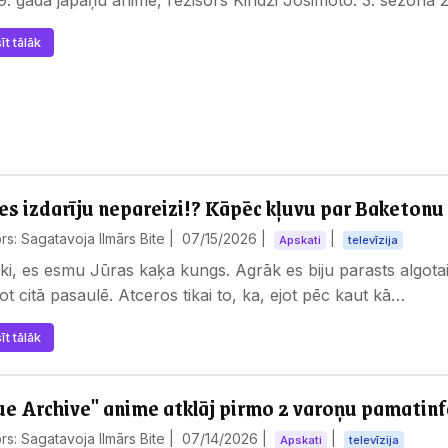
īt tālāk
es izdarīju nepareizi!? Kāpēc kļuvu par Baketonu 
rs: Sagatavoja Ilmārs Bite |
07/15/2026
|
|
Apskati
televīzija
ki, es esmu Jūras kaķa kungs. Agrāk es biju parasts algotai
ot citā pasaulē. Atceros tikai to, ka, ejot pēc kaut kā…
īt tālāk
ue Archive" anime atklāj pirmo 2 varoņu pamatin
rs: Sagatavoja Ilmārs Bite |
07/14/2026
|
|
Apskati
televīzija