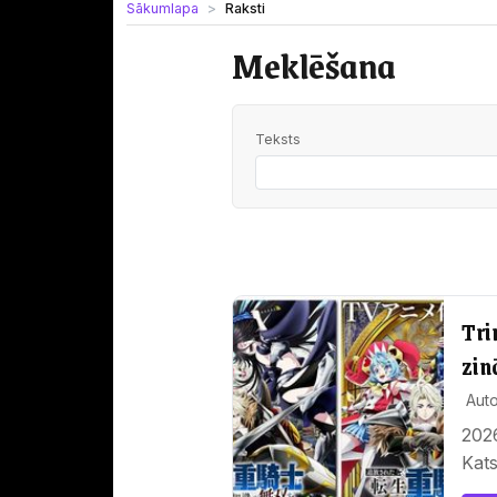
Sākumlapa
Raksti
Meklēšana
Teksts
Tri
zin
Auto
2026
Kat