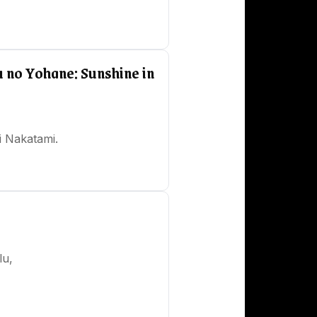
u no Yohane: Sunshine in
i Nakatami.
lu,