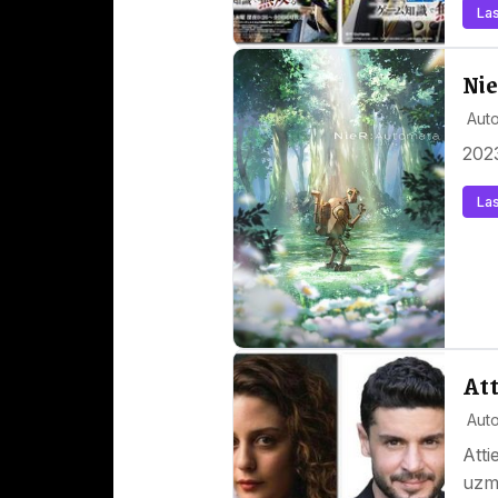
Las
Nie
Auto
2023
Las
Att
Auto
Atti
uzma