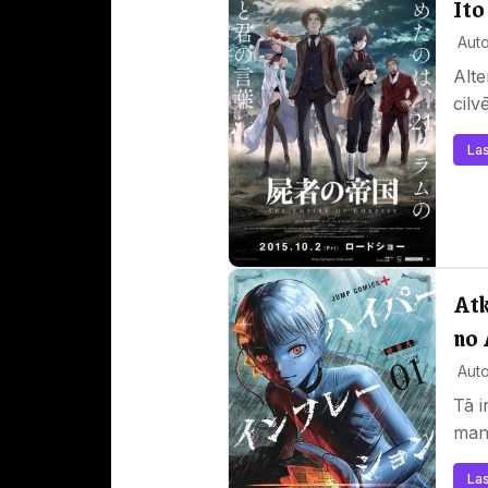
Ito
Auto
Alte
cilv
Las
Atk
no 
Auto
Tā i
mang
Las