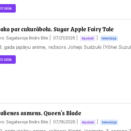
īt tālāk
aka par cukurābolu. Sugar Apple Fairy Tale
rs: Sagatavoja Ilmārs Bite |
07/21/2026
|
|
Apskati
televīzija
. gada japāņu anime, režisors Johejs Sudzuki (Yōhei Suzuk
īt tālāk
alienes asmens. Queen's Blade
rs: Sagatavoja Ilmārs Bite |
07/16/2026
|
|
Apskati
televīzija
. gada japāņu anime, režisors Kindzi Josimoto. 3. sezona 2