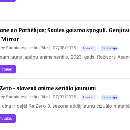
ane no Parhēlijas: Saules gaisma spogulī. Genjits
 Mirror
rs: Sagatavoja Ilmārs Bite |
07/08/2026
|
|
Apskati
televīzija
sam jauns japāņu anime seriāls, 2023. gads. Režisors Asam
īt tālāk
Zero - slavenā anime seriāla jaunumi
rs: Sagatavoja Ilmārs Bite |
07/07/2026
|
|
Apskati
televīzija
a cīņa ir ceļā! Re:Zero 3. sezona atklāj jaunu vizuālo materiā
īt tālāk