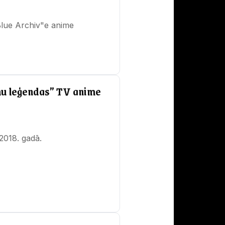
Blue Archiv"e anime
ņu leģendas” TV anime
2018. gadā.