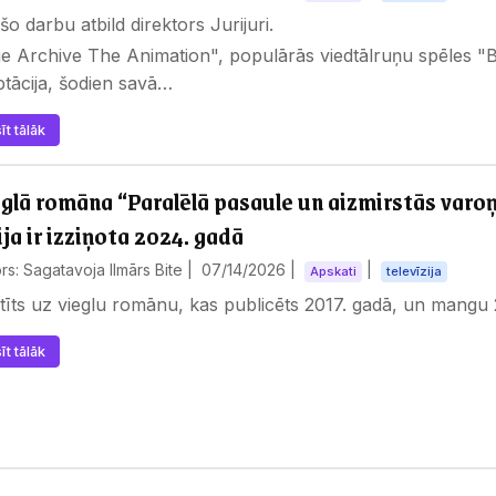
šo darbu atbild direktors Jurijuri.
e Archive The Animation", populārās viedtālruņu spēles "
tācija, šodien savā…
īt tālāk
glā romāna “Paralēlā pasaule un aizmirstās varo
ija ir izziņota 2024. gadā
rs: Sagatavoja Ilmārs Bite |
07/14/2026
|
|
Apskati
televīzija
tīts uz vieglu romānu, kas publicēts 2017. gadā, un mangu 
īt tālāk