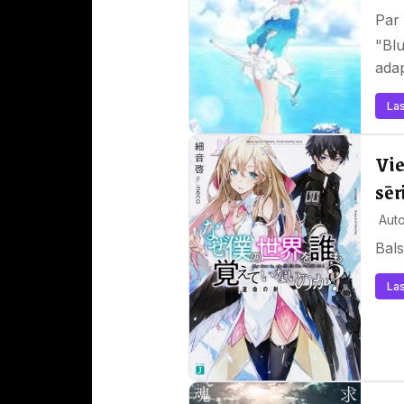
Par 
"Blu
adap
Las
Vie
sēr
Auto
Bals
Las