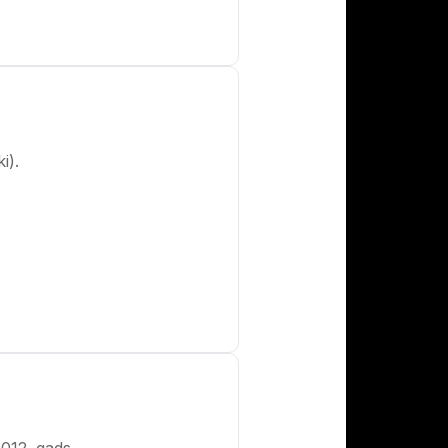
i).
012. gads.