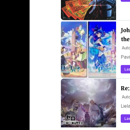
Joh
the
Auto
Pavi
Las
Re:
Auto
Liel
Las