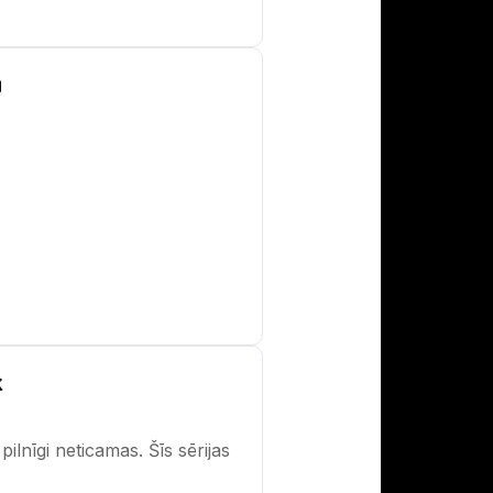
a
k
ilnīgi neticamas. Šīs sērijas