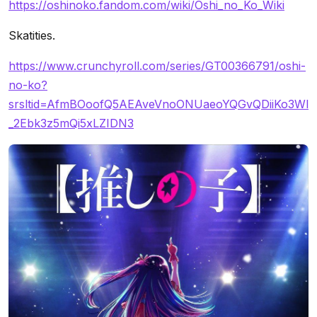
https://oshinoko.fandom.com/wiki/Oshi_no_Ko_Wiki
Skatities.
https://www.crunchyroll.com/series/GT00366791/oshi-
no-ko?
srsltid=AfmBOoofQ5AEAveVnoONUaeoYQGvQDiiKo3Wl
_2Ebk3z5mQi5xLZIDN3