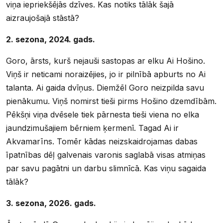
viņa iepriekšējās dzīves. Kas notiks tālāk šajā
aizraujošajā stāstā?
2. sezona, 2024
.
gads.
Goro, ārsts, kurš nejauši sastopas ar elku Ai Hošino.
Viņš ir neticami noraizējies, jo ir pilnībā apburts no Ai
talanta. Ai gaida dvīņus. Diemžēl Goro neizpilda savu
pienākumu. Viņš nomirst tieši pirms Hošino dzemdībām.
Pēkšņi viņa dvēsele tiek pārnesta tieši viena no elka
jaundzimušajiem bērniem ķermenī. Tagad Ai ir
Akvamarīns. Tomēr kādas neizskaidrojamas dabas
īpatnības dēļ galvenais varonis saglabā visas atmiņas
par savu pagātni un darbu slimnīcā. Kas viņu sagaida
tālāk?
3. sezona, 2026
.
gads.