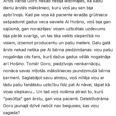
Ārsts vārdā Goro nekad nebija iedomājies, ka kādu
dienu ārstēs mākslinieci, kuru viņš jau sen bija
apbrīnojis. Kad pie viņa kā paciente ieradās grūtniece
sešpadsmit gadus veca sieviete Ai Hošino, viņš bija gan
sajūsmā, gan noraizējies: viņam uzticētais uzdevums
bija pārāk svarīgs, un tas tika veikts slepenībā no
visiem, izņemot producentu un pašu meiteni. Galu galā
ārsts nekad netika pie Ai bērna piedzimšanas: viņu pašu
nogalināja cits fans, kurš dažus gadus vēlāk nogalināja
arī Hošino. Tomēr Goro, piedzīvojis reinkarnāciju,
nonāca savas mīļotās mākslinieces jaundzimušā bērna
ķermenī. Saglabājot savu atmiņu, viņš mīlēja viņu ar
tādu pašu fanātisku uzticību līdz pat Ai nāvei, tāpat kā
viņas slepkavu... Un tad viņš nolēma atrast to, kurš
"pasūtīja" gan ārstu, gan viņa pacienti. Detektīvdrāma
Goro jaunajā dzīvē nebūt nav beigusies; kas viņu
sagaida?