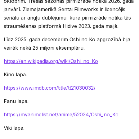
oktobrim. Trešās sezonas pirmizrāde notika 2026. gada
janvārī. Ziemeļamerikā Sentai Filmworks ir licencējis
seriālu ar angļu dublējumu, kura pirmizrāde notika tās
straumēšanas platformā Hidive 2023. gada maijā.
Līdz 2025. gada decembrim Oshi no Ko apgrozībā bija
vairāk nekā 25 miljoni eksemplāru.
https://en.wikipedia.org/wiki/Oshi_no_Ko
Kino lapa.
https://www.imdb.com/title/tt21030032/
Fanu lapa.
https://myanimelist.net/anime/52034/Oshi_no_Ko
Viki lapa.