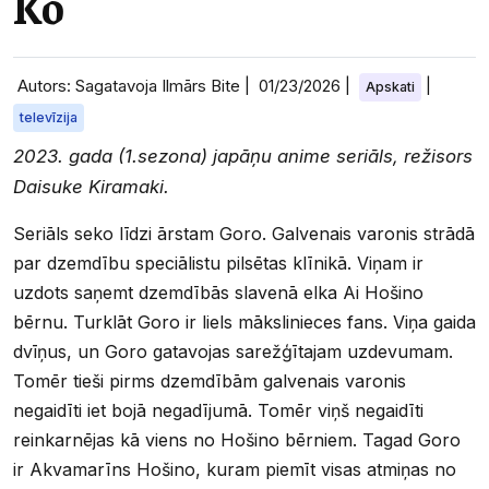
Ko
Autors: Sagatavoja Ilmārs Bite |
01/23/2026
|
|
Apskati
televīzija
2023. gada (1.sezona) japāņu anime seriāls, režisors
Daisuke Kiramaki.
Seriāls seko līdzi ārstam Goro. Galvenais varonis strādā
par dzemdību speciālistu pilsētas klīnikā. Viņam ir
uzdots saņemt dzemdībās slavenā elka Ai Hošino
bērnu. Turklāt Goro ir liels mākslinieces fans. Viņa gaida
dvīņus, un Goro gatavojas sarežģītajam uzdevumam.
Tomēr tieši pirms dzemdībām galvenais varonis
negaidīti iet bojā negadījumā. Tomēr viņš negaidīti
reinkarnējas kā viens no Hošino bērniem. Tagad Goro
ir Akvamarīns Hošino, kuram piemīt visas atmiņas no