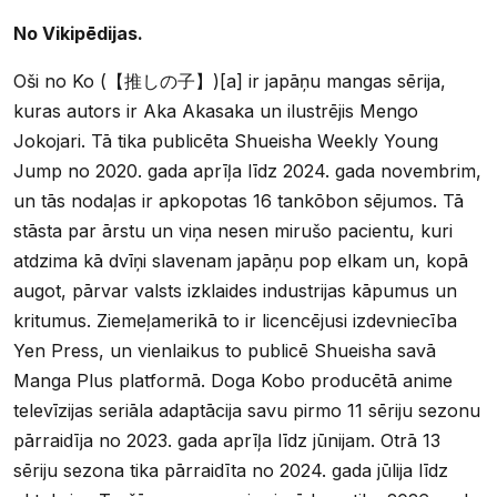
No Vikipēdijas.
Oši no Ko (【推しの子】)[a] ir japāņu mangas sērija,
kuras autors ir Aka Akasaka un ilustrējis Mengo
Jokojari. Tā tika publicēta Shueisha Weekly Young
Jump no 2020. gada aprīļa līdz 2024. gada novembrim,
un tās nodaļas ir apkopotas 16 tankōbon sējumos. Tā
stāsta par ārstu un viņa nesen mirušo pacientu, kuri
atdzima kā dvīņi slavenam japāņu pop elkam un, kopā
augot, pārvar valsts izklaides industrijas kāpumus un
kritumus. Ziemeļamerikā to ir licencējusi izdevniecība
Yen Press, un vienlaikus to publicē Shueisha savā
Manga Plus platformā. Doga Kobo producētā anime
televīzijas seriāla adaptācija savu pirmo 11 sēriju sezonu
pārraidīja no 2023. gada aprīļa līdz jūnijam. Otrā 13
sēriju sezona tika pārraidīta no 2024. gada jūlija līdz