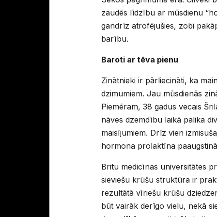
zaudēs līdzību ar mūsdienu “ho
gandrīz atrofējušies, zobi pakāp
barību.
Baroti ar tēva pienu
Zinātnieki ir pārliecināti, ka mai
dzimumiem. Jau mūsdienās zinām
Piemēram, 38 gadus vecais Šril
nāves dzemdību laikā palika div
maisījumiem. Drīz vien izmisušaj
hormona prolaktīna paaugstinā
Britu medicīnas universitātes p
sieviešu krūšu struktūra ir pra
rezultātā vīriešu krūšu dziedzer
būt vairāk derīgo vielu, nekā s