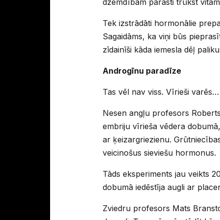
dzemdībām parasti trūkst vitam
Tek izstrādāti hormonālie prepa
Sagaidāms, ka viņi būs pieprasī
zīdainīši kāda iemesla dēļ palik
Androgīnu paradīze
Tas vēl nav viss. Vīrieši varēs
Nesen angļu profesors Roberts V
embriju vīrieša vēdera dobumā
ar ķeizargriezienu. Grūtniecības
veicinošus sieviešu hormonus.
Tāds eksperiments jau veikts 
dobumā iedēstīja augli ar place
Zviedru profesors Mats Bransto