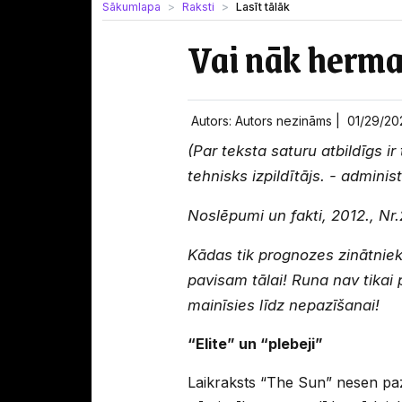
Sākumlapa
Raksti
Lasīt tālāk
Vai nāk herma
Autors: Autors nezināms |
01/29/2
(Par teksta saturu atbildīgs ir 
tehnisks izpildītājs. - adminis
Noslēpumi un fakti, 2012., Nr.
Kādas tik prognozes zinātniek
pavisam tālai! Runa nav tikai p
mainīsies līdz nepazīšanai!
“Elite” un “plebeji”
Laikraksts “The Sun” nesen pa