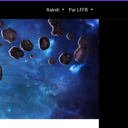
Open Raksti submenu
Raksti
Par LFFB