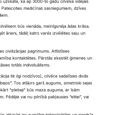
ki uzskata, ka ap 3000-to gadu cilvēka vidējais
 Pateicoties medicīnas sasniegumiem, dzīves
diem.
 cilvēkiem būs vienāda, melnīgsnēja ādas krāsa.
ģēt ārieni, tādēļ katrs varēs izvēlēties seju un
s civilizācijas pagrimums. Attīstīsies
amība kontaktēties. Pārstās eksistēt ģimenes un
āsies totāls individuālisms.
ācija tik ilgi nodzīvos), cilvēce sadalīsies divās
ebejos”. Tos atšķirs garš augums, simetriski sejas
vukārt “plebeji” būs maza auguma, ar īsām
Pēdējie vai nu pilnībā pakļausies “elitei”, vai
ūs atkarīgi no augstām tehnoloģijām un gandrīz