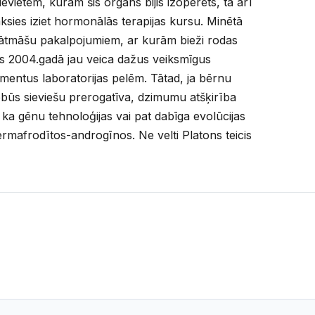
evietēm, kurām šis orgāns bijis izoperēts, tā arī
ksies iziet hormonālās terapijas kursu. Minētā
gātmāšu pakalpojumiem, ar kurām bieži rodas
 2004.gadā jau veica dažus veiksmīgus
entus laboratorijas pelēm. Tātad, ja bērnu
būs sieviešu prerogatīva, dzimumu atšķirība
ka gēnu tehnoloģijas vai pat dabīga evolūcijas
ermafrodītos-androgīnos. Ne velti Platons teicis