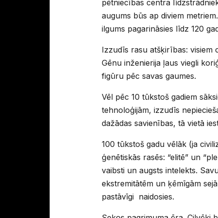
pētniecības centra līdzstrādnie
augums būs ap diviem metriem.
ilgums pagarināsies līdz 120 ga
Izzudīs rasu atšķirības: visiem
Gēnu inženierija ļaus viegli kori
figūru pēc savas gaumes.
Vēl pēc 10 tūkstoš gadiem sāksie
tehnoloģijām, izzudīs nepiecieš
dažādas savienības, tā vietā iest
100 tūkstoš gadu vēlāk (ja civiliz
ģenētiskās rasēs: “elitē” un “pl
vaibsti un augsts intelekts. Sa
ekstremitātēm un ķēmīgām sejām. 
pastāvīgi naidosies.
Sekos pagrimuma ēra. Cilvēki b