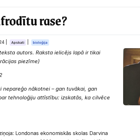
frodītu rase?
024
|
|
Apskati
bioloģija
teksta autors. Raksta ielicējs lapā ir tikai
trācijas piezīme)
2
i nepareģo nākotnei – gan tuvākai, gan
ar tehnoloģiju attīstību: izskatās, ka cilvēce
ziņoja: Londonas ekonomiskās skolas Darvina