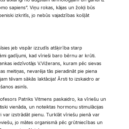
mo sapiens”. Viņu rokas, kājas un žokļi būs
eniski izkritīs, jo nebūs vajadzības košļāt
nīsies jeb vispār izzudīs atšķirība starp
i gadījumi, kad vīrieši baro bērnu ar krūti.
ankas iedzīvotājs V.Vižerans, kuram pēc sievas
as meitiņas, nevarēja tās pieradināt pie piena
am tēvam sākās laktācija! Ārsti to izskaidro ar
šanos asinīs.
rofesors Patriks Vitmens paskaidro, ka vīriešu un
ktiski vienāda, un noteiktas hormonu stimulācijas
i var izstrādāt pienu. Turklāt vīriešu pienā var
ieviešu, jo mātes organismā pēc grūtniecības un