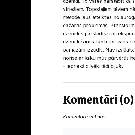
dzemdi. To varēs pārstādīt kā si
vīriešiem. Topošajiem tēviem nā
metode ļaus atteikties no suro
dažādas problēmas. Branstorms
dzemdes pārstādīšanas eksperim
dzemdēšanas funkcijas vairs ne
pamazām izzudīs. Nav izslēgts, 
norise ar laiku mūs pārvērtīs h
– iepriekš cilvēki tādi bijuši.
Komentāri (0)
Komentāru vēl nav.