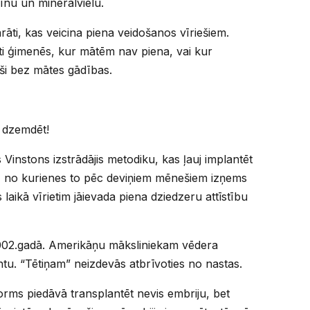
īnu un minerālvielu.
rāti, kas veicina piena veidošanos vīriešiem.
ti ģimenēs, kur mātēm nav piena, vai kur
uši bez mātes gādības.
… dzemdēt!
instons izstrādājis metodiku, kas ļauj implantēt
, no kurienes to pēc deviņiem mēnešiem izņems
 laikā vīrietim jāievada piena dziedzeru attīstību
2002.gadā. Amerikāņu māksliniekam vēdera
ntu. “Tētiņam” neizdevās atbrīvoties no nastas.
rms piedāvā transplantēt nevis embriju, bet