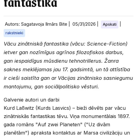
fantastika
Autors: Sagatavoja Ilmārs Bite |
05/31/2026
|
|
Apskati
rakstnieki
Vācu zinātniskā fantastika (vācu: Science-Fiction)
ietver gan nozīmīgus agrīnos filozofiskos darbus,
gan iespaidīgus mūsdienu tehnotrillerus. Žanra
saknes meklējamas jau 17. gadsimtā, un tā attīstība
ir cieši saistīta gan ar Vācijas zinātnisko sasniegumu
mantojumu, gan sociālpolitisko vēsturi.
Galvenie autori un darbi
Kurd Laßwitz (Kurds Lasvics) – bieži dēvēts par vācu
zinātniskās fantastikas tēvu. Viņa monumentālais 1897.
gada romāns "Auf zwei Planeten" ("Uz divām
planētām") apraksta kontaktus ar Marsa civilizāciju un