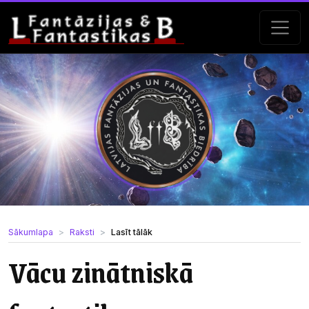
Sākumlapa
Raksti
Lasīt tālāk
Vācu zinātniskā