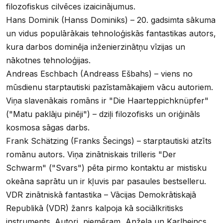
filozofiskus cilvēces izaicinājumus.
Hans Dominik (Hanss Dominiks) – 20. gadsimta sākuma
un vidus populārākais tehnoloģiskās fantastikas autors,
kura darbos dominēja inženierzinātņu vīzijas un
nākotnes tehnoloģijas.
Andreas Eschbach (Andreass Ešbahs) – viens no
mūsdienu starptautiski pazīstamākajiem vācu autoriem.
Viņa slavenākais romāns ir "Die Haarteppichknüpfer"
("Matu paklāju pinēji") – dziļi filozofisks un oriģināls
kosmosa sāgas darbs.
Frank Schätzing (Franks Šecings) – starptautiski atzīts
romānu autors. Viņa zinātniskais trilleris "Der
Schwarm" ("Svars") pēta pirmo kontaktu ar mistisku
okeāna saprātu un ir kļuvis par pasaules bestselleru.
VDR zinātniskā fantastika – Vācijas Demokrātiskajā
Republikā (VDR) žanrs kalpoja kā sociālkritisks
instruments. Autori, piemēram, Anžela un Karlheincs