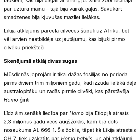
taukiem, kas bija bagāti ar enerģiju. Sīkie zobi liecināja
par uztura maiņu – tajā bija vairāk gaļas. Savukārt
smadzenes bija kļuvušas mazliet lielākas.
Līkija atklājums pārcēla cilvēces šūpuli uz Āfriku, bet
vēl arvien neatbildēja uz jautājumu, kas bijuši pirmo
cilvēku priekšteči.
Skenējumā atklāj divas sugas
Mūsdienās joprojām ir tikai dažas fosilijas no perioda
pirms diviem trim miljoniem gadu, kad izzuda lielākā daļa
australopitēku un radās pirmie cilvēki, kas pārstāvēja
Homo
ģinti.
Līdz šim senākā liecība par
Homo
bija Etiopijā atrasts
2,3 miljonus gadu vecs augšžoklis, kam bija dots
nosaukums AL 666-1. Šis žoklis, tāpat kā Līkija atrastais
OH 7, tiek uzskatīts par
Homo habilis,
un abi atklājumi