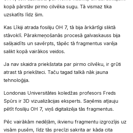
kopā pārstāv pirmo cilvēka sugu. Tā vismaz tika
uzskatīts līdz šim.
Kas Līkiji atrada fosiliju OH 7, tā bija ārkārtīgi sliktā
stāvoklī. Pārakmeņošanās procesā galvaskauss bija
sašķaidīts un savērpts, tāpēc tā fragmentus varēja
salikt kopā vairākos veidos.
Ja nav skaidra priekšstata par pirmo cilvēku, ir grūti
atrast tā priekšteci. Taču tagad talkā nāk jauna
tehnoloģija.
Londonas Universitātes koledžas profesors Freds
Spūrs ir 3D vizualizācijas eksperts. Saņēmis atļauju
pētīt fosiliju OH 7, viņš digitalizēja tās fragmentus.
Pēc vairākām nedēļām, ikvienu fragmentu izgrozījis uz
visām pusēm, līdz tās precīzi sakrita ar kāda cita