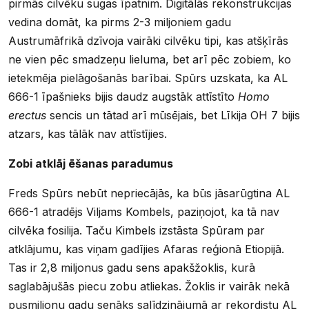
pirmās cilvēku sugas īpatnim. Digitālās rekonstrukcijas
vedina domāt, ka pirms 2-3 miljoniem gadu
Austrumāfrikā dzīvoja vairāki cilvēku tipi, kas atšķīrās
ne vien pēc smadzeņu lieluma, bet arī pēc zobiem, ko
ietekmēja pielāgošanās barībai. Spūrs uzskata, ka AL
666-1 īpašnieks bijis daudz augstāk attīstīto
Homo
erectus
sencis un tātad arī mūsējais, bet Līkija OH 7 bijis
atzars, kas tālāk nav attīstījies.
Zobi atklāj ēšanas paradumus
Freds Spūrs nebūt nepriecājās, ka būs jāsarūgtina AL
666-1 atradējs Viljams Kombels, paziņojot, ka tā nav
cilvēka fosilija. Taču Kimbels izstāsta Spūram par
atklājumu, kas viņam gadījies Afaras reģionā Etiopijā.
Tas ir 2,8 miljonus gadu sens apakšžoklis, kurā
saglabājušās piecu zobu atliekas. Žoklis ir vairāk nekā
pusmiljonu gadu senāks salīdzinājumā ar rekordistu AL