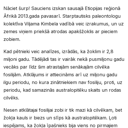
Nāciet šurp! Sauciens izskan sausajā Etiopijas reģionā
Āfrikā 2013.gada pavasarī. Starptautisks paleontologu
kolektīva Viljama Kimbela vadībā veic izrakumus, un uz
zemes viņiem priekšā atrodas apakšžoklis ar pieciem
zobiem.
Kad pētnieki veic analīzes, izrādās, ka žoklim ir 2,8
miljoni gadu. Tādējādi tas ir vairāk nekā pusmiljonu gadu
vecāks par līdz šim atrastajām senākajām cilvēka
fosilijām. Atklājums ir attiecināms arī uz miljonu gadu
ilgu periodu, no kura zinātniekiem nav fosiliju, proti, uz
periodu, kad samazinās australopitēku skaits un rodas
cilvēks.
Nesen atklātajai fosilijai zobi ir tik mazi kā cilvēkam, bet
žokļa kauls ir biezs un slīps kā australopitēkam. Ļoti
iespējams, ka žokļa īpašnieks bija viens no pirmajiem