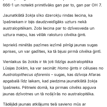
666-1 un noteikti primitīvāks gan par to, gan par OH 7.
Jaunatklātā žokļa sīko dzerokļu rindas liecina, ka
īpašniekam ir bijis daudzveidīgāks uzturs nekā
australopitēkam. Zobi liecina par to dzīvesveida un
uztura maiņu, kas vēlāk raksturo cilvēka ģinti.
Iepriekš minētās pazīmes iezīmē pilnīgi jaunas sugas
aprises, un var gadīties, ka tā bijusi pirmā cilvēka ģintī.
Vienlaikus šis žoklis ir tik ļoti līdzīgs australopitēka
Lūsijas žoklim, ka var secināt:
Homo
ģints ir cēlusies no
Australopithecus afareniis
–
sugas, kas dzīvoja Afaras
apgabalā līdz laikam, kad piedzima jaunatklātā žokļa
īpašnieks. Pētnieki domā, ka pirmais cilvēks apguva
jaunas dzīvotnes un tā nošķīrās no australopitēka.
Tādējādi jaunais atklājums tieši savieno mūs ar