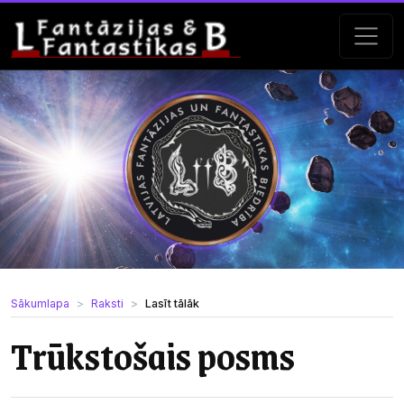
Sākumlapa
Raksti
Lasīt tālāk
Trūkstošais posms