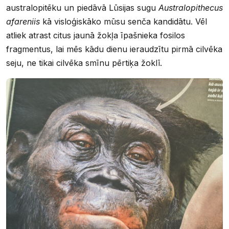
australopitēku un piedāvā Lūsijas sugu
Australopithecus
afareniis
kā visloģiskāko mūsu senča kandidātu. Vēl
atliek atrast citus jaunā žokļa īpašnieka fosilos
fragmentus, lai mēs kādu dienu ieraudzītu pirmā cilvēka
seju, ne tikai cilvēka smīnu pērtiķa žoklī.