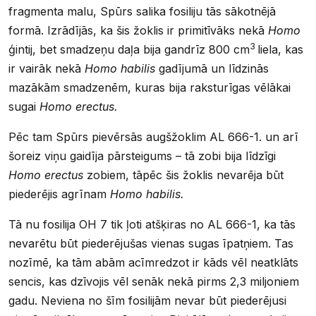
fragmenta malu, Spūrs salika fosiliju tās sākotnējā
formā. Izrādījās, ka šis žoklis ir primitīvāks nekā
Homo
3
ģintij, bet smadzeņu daļa bija gandrīz 800 cm
liela, kas
ir vairāk nekā
Homo habilis
gadījumā un līdzinās
mazākām smadzenēm, kuras bija raksturīgas vēlākai
sugai
Homo erectus.
Pēc tam Spūrs pievērsās augšžoklim AL 666-1. un arī
šoreiz viņu gaidīja pārsteigums – tā zobi bija līdzīgi
Homo erectus
zobiem, tāpēc šis žoklis nevarēja būt
piederējis agrīnam
Homo habilis.
Tā nu fosilija OH 7 tik ļoti atšķiras no AL 666-1, ka tās
nevarētu būt piederējušas vienas sugas īpatņiem. Tas
nozīmē, ka tām abām acīmredzot ir kāds vēl neatklāts
sencis, kas dzīvojis vēl senāk nekā pirms 2,3 miljoniem
gadu. Neviena no šīm fosilijām nevar būt piederējusi