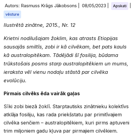
Autors: Rasmuss Krāgs Jākobsons |
08/05/2023
|
|
Apskati
vēsture
Ilustrētā zinātne, 2015., Nr. 12
Krietni nodilušajam žoklim, kas atrasts Etiopijas
sausajās smiltīs, zobi ir kā cilvēkam, bet pats kauls
kā australopitēkam. Tādējādi šī fosilija, būdama
trūkstošais posms starp australopitēkiem un mums,
ieraksta vēl vienu nodaļu stāstā par cilvēka
evolūciju.
Pirmais cilvēks ēda vairāk gaļas
Sīki zobi biezā žoklī. Starptautisks zinātnieku kolektīvs
atklāja fosiliju, kas rada priekšstatu par primitīvajiem
cilvēka senčiem – australopitēkiem, kuri pirms aptuveni
trim miljoniem gadu kļuva par pirmajiem cilvēkiem.