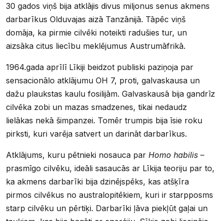
30 gados viņš bija atklājis divus miljonus senus akmens
darbarīkus Olduvajas aizā Tanzānijā. Tāpēc viņš
domāja, ka pirmie cilvēki noteikti radušies tur, un
aizsāka citus liecību meklējumus Austrumāfrikā.
1964.gada aprīlī Līkiji beidzot publiski paziņoja par
sensacionālo atklājumu OH 7, proti, galvaskausa un
dažu plaukstas kaulu fosilijām. Galvaskausā bija gandrīz
cilvēka zobi un mazas smadzenes, tikai nedaudz
lielākas nekā šimpanzei. Tomēr trumpis bija īsie roku
pirksti, kuri varēja satvert un darināt darbarīkus.
Atklājums, kuru pētnieki nosauca par
Homo habilis –
prasmīgo cilvēku, ideāli sasaucās ar Līkija teoriju par to,
ka akmens darbarīki bija dzinējspēks, kas atšķīra
pirmos cilvēkus no australopitēkiem, kuri ir starpposms
starp cilvēku un pērtiķi. Darbarīki ļāva piekļūt gaļai un