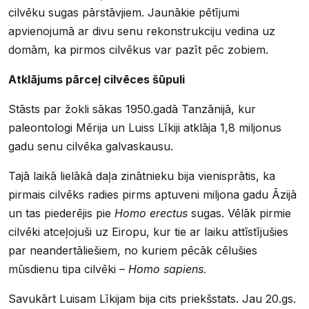
cilvēku sugas pārstāvjiem. Jaunākie pētījumi
apvienojumā ar divu senu rekonstrukciju vedina uz
domām, ka pirmos cilvēkus var pazīt pēc zobiem.
Atklājums pārceļ cilvēces šūpuli
Stāsts par žokli sākas 1950.gadā Tanzānijā, kur
paleontologi Mērija un Luiss Līkiji atklāja 1,8 miljonus
gadu senu cilvēka galvaskausu.
Tajā laikā lielākā daļa zinātnieku bija vienisprātis, ka
pirmais cilvēks radies pirms aptuveni miljona gadu Āzijā
un tas piederējis pie
Homo erectus
sugas. Vēlāk pirmie
cilvēki atceļojuši uz Eiropu, kur tie ar laiku attīstījušies
par neandertāliešiem, no kuriem pēcāk cēlušies
mūsdienu tipa cilvēki –
Homo sapiens.
Savukārt Luisam Līkijam bija cits priekšstats. Jau 20.gs.