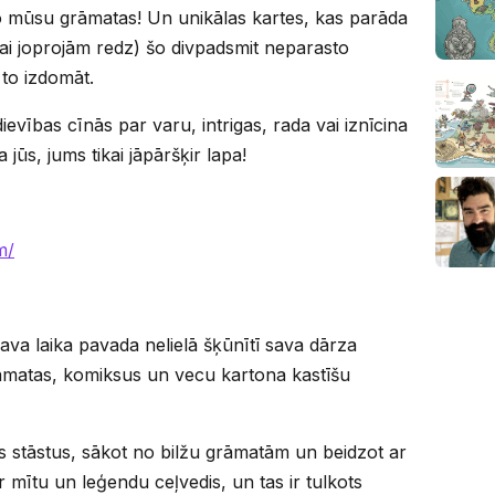
no mūsu grāmatas! Un unikālas kartes, kas parāda
vai joprojām redz) šo divpadsmit neparasto
 to izdomāt.
ievības cīnās par varu, intrigas, rada vai iznīcina
da jūs, jums tikai jāpāršķir lapa!
m/
s
ava laika pavada nelielā šķūnītī sava dārza
grāmatas, komiksus un vecu kartona kastīšu
s stāstus, sākot no bilžu grāmatām un beidzot ar
ir mītu un leģendu ceļvedis, un tas ir tulkots