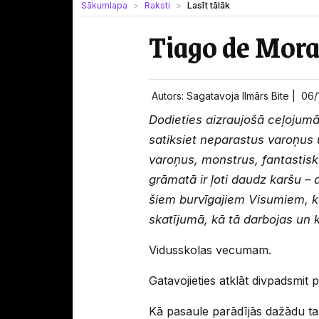
Sākumlapa
Raksti
Lasīt tālāk
Tiago de Morae
Autors: Sagatavoja Ilmārs Bite |
06/
Dodieties aizraujošā ceļojum
satiksiet neparastus varoņus 
varoņus, monstrus, fantastisk
grāmatā ir ļoti daudz karšu – 
šiem burvīgajiem Visumiem, k
skatījumā, kā tā darbojas un 
Vidusskolas vecumam.
Gatavojieties atklāt divpadsmit 
Kā pasaule parādījās dažādu tau