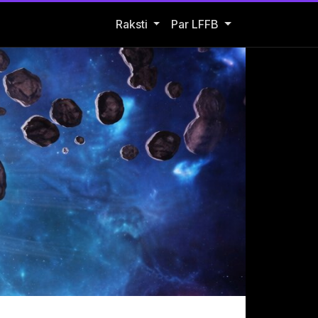
Open Raksti submenu
Raksti
Par LFFB