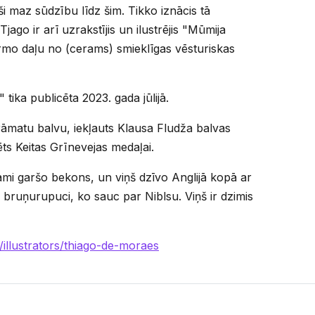
i maz sūdzību līdz šim. Tikko iznācis tā
jago ir arī uzrakstījis un ilustrējis "Mūmija
o daļu no (cerams) smieklīgas vēsturiskas
ika publicēta 2023. gada jūlijā.
grāmatu balvu, iekļauts Klausa Fludža balvas
ts Keitas Grīnevejas medaļai.
ami garšo bekons, un viņš dzīvo Anglijā kopā ar
bruņurupuci, ko sauc par Niblsu. Viņš ir dzimis
/illustrators/thiago-de-moraes