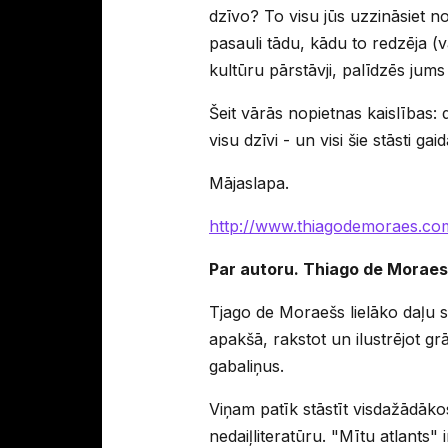
dzīvo? To visu jūs uzzināsiet 
pasauli tādu, kādu to redzēja (
kultūru pārstāvji, palīdzēs jums
Šeit vārās nopietnas kaislības: d
visu dzīvi - un visi šie stāsti gai
Mājaslapa.
http://www.thiagodemoraes.co
Par autoru. Thiago de Morae
Tjago de Moraešs lielāko daļu s
apakšā, rakstot un ilustrējot 
gabaliņus.
Viņam patīk stāstīt visdažādāko
nedaiļliteratūru. "Mītu atlants" 