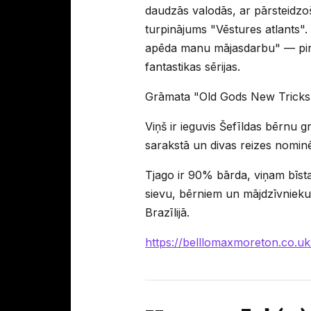
daudzās valodās, ar pārsteidzoš
turpinājums "Vēstures atlants". T
apēda manu mājasdarbu" — pirm
fantastikas sērijas.
Grāmata "Old Gods New Tricks" t
Viņš ir ieguvis Šefīldas bērnu 
sarakstā un divas reizes nominē
Tjago ir 90% bārda, viņam bīst
sievu, bērniem un mājdzīvnieku 
Brazīlijā.
https://belllomaxmoreton.co.uk