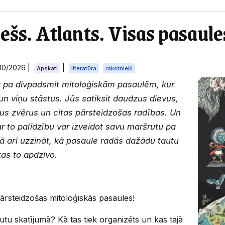
šs. Atlants. Visas pasaule
10/2026
|
|
Apskati
literatūra
rakstnieki
ā pa divpadsmit mitoloģiskām pasaulēm, kur
un viņu stāstus. Jūs satiksit daudzus dievus,
us zvērus un citas pārsteidzošas radības. Un
ar to palīdzību var izveidot savu maršrutu pa
ā arī uzzināt, kā pasaule radās dažādu tautu
kas to apdzīvo.
pārsteidzošas mitoloģiskās pasaules!
tu skatījumā? Kā tas tiek organizēts un kas tajā