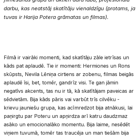
darbu, kas neatstāj skatītāju vienaldzīgu (protams, ja
tuvas ir Harija Potera grāmatas un filmas).
Filmā ir vairāki momenti, kad skatītāju zāle ietrīsas un
kāds pat aplaudē. Tie ir momenti: Hermiones un Rons
skūpsts, Nevila Lēniņa cirtiens ar zobenu, filmas beigās
aplaudē īsi, bet, tomēr, gandrīz visi. Te gan jāmin
negatīvs akcents, tas nu ir tā, kā skatītājam paveicas ar
sēdvietām. Bija kāds pāris vai varbūt trīs cilvēku -
krievu jauniešu grupa, kas acīmredzot bija atnākusi, lai
paņirgtu par Poteru un apņirdza arī katru daudzmaz
asāko un emocionalāko momentu. Bija laime, nesēdēt
viņiem tuvumā, tomēr tas traucēja un man tiešām bija