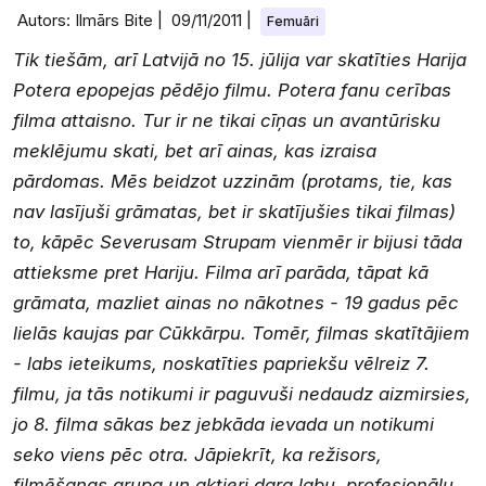
Autors: Ilmārs Bite |
09/11/2011
|
Femuāri
Tik tiešām, arī Latvijā no 15. jūlija var skatīties Harija
Potera epopejas pēdējo filmu. Potera fanu cerības
filma attaisno. Tur ir ne tikai cīņas un avantūrisku
meklējumu skati, bet arī ainas, kas izraisa
pārdomas. Mēs beidzot uzzinām (protams, tie, kas
nav lasījuši grāmatas, bet ir skatījušies tikai filmas)
to, kāpēc Severusam Strupam vienmēr ir bijusi tāda
attieksme pret Hariju. Filma arī parāda, tāpat kā
grāmata, mazliet ainas no nākotnes - 19 gadus pēc
lielās kaujas par Cūkkārpu. Tomēr, filmas skatītājiem
- labs ieteikums, noskatīties papriekšu vēlreiz 7.
filmu, ja tās notikumi ir paguvuši nedaudz aizmirsies,
jo 8. filma sākas bez jebkāda ievada un notikumi
seko viens pēc otra. Jāpiekrīt, ka režisors,
filmēšanas grupa un aktieri dara labu, profesionālu