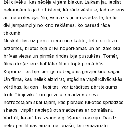
žēl cilvēku, kas sēdēja viņiem blakus. Laikam jau iebilst
nekauņām tagad ir bīstami, kā rāda vēsture, tad neviens
arī neprotestēja. Nu, vismaz viņi neuzvedās tā, kā tie
divi jampampiņi no kino reklāmas, ko parasti rāda
sākumā.
Neskatoties uz pirmo dienu un skatīto, lielo ažiotāžu
ārzemēs, biļetes bija brīvi nopērkamas un arī zālē bija
brīvas vietas un pirmās rindas bija pustukšas. Tomēr,
filma droši vien skatītāko filmu topā pirmā būs.
Kopumā, tas bija cienīgs nobeigums garajai kino sāgai.
Un filma, kas neliek aizmirst, atgādina vispārcilvēciskās
vērtības, lai gan - tieši tas, var izrādīties pārsteigums
trulo "bojeviku" un grāvēju, smadzeņu rievu
nofrēzētajam skatītājam, kas pieradis lūkoties spriedzes
skatos, vispār nepiepūlot smadzenes ar domāšanu.
Varbūt, ka arī tas izsauc atgrūšanas reakciju. Daudz
neko par filmas ainām nerunāšu, lai nemazinātu