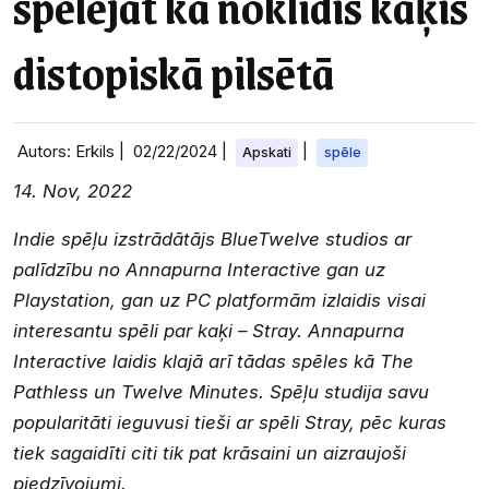
spēlējat kā noklīdis kaķis
distopiskā pilsētā
Autors: Erkils |
02/22/2024
|
|
Apskati
spēle
14. Nov, 2022
Indie spēļu izstrādātājs BlueTwelve studios ar
palīdzību no Annapurna Interactive gan uz
Playstation, gan uz PC platformām izlaidis visai
interesantu spēli par kaķi – Stray. Annapurna
Interactive laidis klajā arī tādas spēles kā The
Pathless un Twelve Minutes. Spēļu studija savu
popularitāti ieguvusi tieši ar spēli Stray, pēc kuras
tiek sagaidīti citi tik pat krāsaini un aizraujoši
piedzīvojumi.