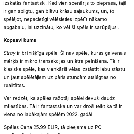
izskatās fantastiski. Kad vien scenārijs to pieprasa, tajā
ir gan spilgtu, gan blāvu krāsu sajaukums, un, to
spēlējot, nepacietīgi vēlēsieties izpētīt nākamo
apgabalu, lai uzzinātu, ko vēl šī spēle ir sarūpējusi.
Kopsavilkums
Stray
ir brīnišķīga spēle. Šī nav spēle, kuras galvenais
mērķis ir mikro transakcijas un ātra pelnīšana. Tā ir
klasiska spēle, kas vienkārši vēlas izstāstīt labu stāstu
un ļaut spēlētājiem uz pāris stundām atslēgties no
realitātes.
Var redzēt, ka spēles ražotāji spēlei devuši daudz
mīlestības. Tā ir fantastiska un var droši teikt ka tā ir
viena no labākajām spēlēm 2022. gadā!
Spēles Cena 25.99 EUR, tā pieejama uz PC