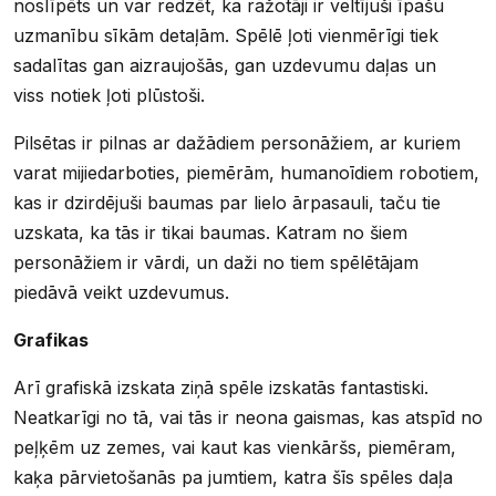
noslīpēts un var redzēt, ka ražotāji ir veltījuši īpašu
uzmanību sīkām detaļām. Spēlē ļoti vienmērīgi tiek
sadalītas gan aizraujošās, gan uzdevumu daļas un
viss notiek ļoti plūstoši.
Pilsētas ir pilnas ar dažādiem personāžiem, ar kuriem
varat mijiedarboties, piemērām, humanoīdiem robotiem,
kas ir dzirdējuši baumas par lielo ārpasauli, taču tie
uzskata, ka tās ir tikai baumas. Katram no šiem
personāžiem ir vārdi, un daži no tiem spēlētājam
piedāvā veikt uzdevumus.
Grafikas
Arī grafiskā izskata ziņā spēle izskatās fantastiski.
Neatkarīgi no tā, vai tās ir neona gaismas, kas atspīd no
peļķēm uz zemes, vai kaut kas vienkāršs, piemēram,
kaķa pārvietošanās pa jumtiem, katra šīs spēles daļa