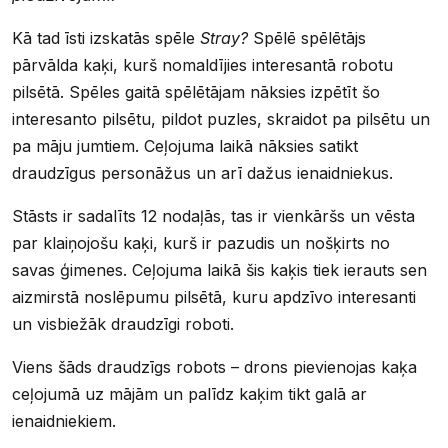
Kā tad īsti izskatās spēle
Stray?
Spēlē spēlētājs
pārvālda kaķi, kurš nomaldījies interesantā robotu
pilsētā. Spēles gaitā spēlētājam nāksies izpētīt šo
interesanto pilsētu, pildot puzles, skraidot pa pilsētu un
pa māju jumtiem. Ceļojuma laikā nāksies satikt
draudzīgus personāžus un arī dažus ienaidniekus.
Stāsts ir sadalīts 12 nodaļās, tas ir vienkāršs un vēsta
par klaiņojošu kaķi, kurš ir pazudis un nošķirts no
savas ģimenes. Ceļojuma laikā šis kaķis tiek ierauts sen
aizmirstā noslēpumu pilsētā, kuru apdzīvo interesanti
un visbiežāk draudzīgi roboti.
Viens šāds draudzīgs robots – drons pievienojas kaķa
ceļojumā uz mājām un palīdz kaķim tikt galā ar
ienaidniekiem.