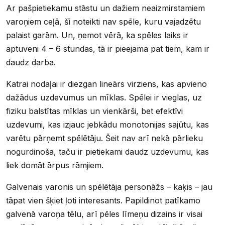
Ar pašpietiekamu stāstu un dažiem neaizmirstamiem
varoņiem ceļā, šī noteikti nav spēle, kuru vajadzētu
palaist garām. Un, ņemot vērā, ka spēles laiks ir
aptuveni 4 – 6 stundas, tā ir pieejama pat tiem, kam ir
daudz darba.
Katrai nodaļai ir diezgan lineārs virziens, kas apvieno
dažādus uzdevumus un mīklas. Spēlei ir vieglas, uz
fiziku balstītas mīklas un vienkārši, bet efektīvi
uzdevumi, kas izjauc jebkādu monotonijas sajūtu, kas
varētu pārņemt spēlētāju. Šeit nav arī nekā pārlieku
nogurdinoša, taču ir pietiekami daudz uzdevumu, kas
liek domāt ārpus rāmjiem.
Galvenais varonis un spēlētāja personāžs – kaķis – jau
tāpat vien šķiet ļoti interesants. Papildinot patīkamo
galvenā varoņa tēlu, arī pēles līmeņu dizains ir visai