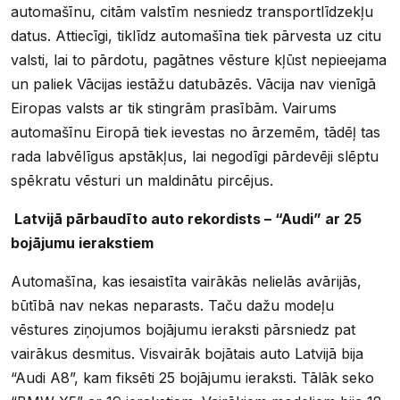
automašīnu, citām valstīm nesniedz transportlīdzekļu
datus. Attiecīgi, tiklīdz automašīna tiek pārvesta uz citu
valsti, lai to pārdotu, pagātnes vēsture kļūst nepieejama
un paliek Vācijas iestāžu datubāzēs. Vācija nav vienīgā
Eiropas valsts ar tik stingrām prasībām. Vairums
automašīnu Eiropā tiek ievestas no ārzemēm, tādēļ tas
rada labvēlīgus apstākļus, lai negodīgi pārdevēji slēptu
spēkratu vēsturi un maldinātu pircējus.
Latvijā pārbaudīto auto rekordists – “Audi” ar 25
bojājumu ierakstiem
Automašīna, kas iesaistīta vairākās nelielās avārijās,
būtībā nav nekas neparasts. Taču dažu modeļu
vēstures ziņojumos bojājumu ieraksti pārsniedz pat
vairākus desmitus. Visvairāk bojātais auto Latvijā bija
“Audi A8”, kam fiksēti 25 bojājumu ieraksti. Tālāk seko