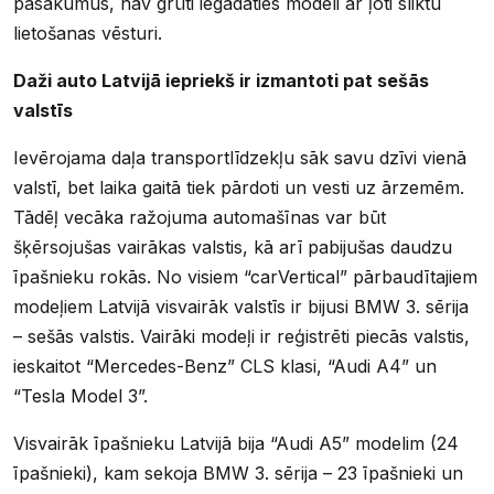
pasākumus, nav grūti iegādāties modeli ar ļoti sliktu
lietošanas vēsturi.
Daži auto Latvijā iepriekš ir izmantoti pat sešās
valstīs
Ievērojama daļa transportlīdzekļu sāk savu dzīvi vienā
valstī, bet laika gaitā tiek pārdoti un vesti uz ārzemēm.
Tādēļ vecāka ražojuma automašīnas var būt
šķērsojušas vairākas valstis, kā arī pabijušas daudzu
īpašnieku rokās. No visiem “carVertical” pārbaudītajiem
modeļiem Latvijā visvairāk valstīs ir bijusi BMW 3. sērija
– sešās valstis. Vairāki modeļi ir reģistrēti piecās valstis,
ieskaitot “Mercedes-Benz” CLS klasi, “Audi A4” un
“Tesla Model 3”.
Visvairāk īpašnieku Latvijā bija “Audi A5” modelim (24
īpašnieki), kam sekoja BMW 3. sērija – 23 īpašnieki un