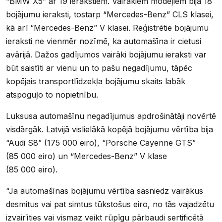
“BMW X5” ar 19 ierakstiem. Vairākiem modeļiem bija 18
bojājumu ieraksti, tostarp “Mercedes-Benz” CLS klasei,
kā arī “Mercedes-Benz” V klasei. Reģistrētie bojājumu
ieraksti ne vienmēr nozīmē, ka automašīna ir cietusi
avārijā. Dažos gadījumos vairāki bojājumu ieraksti var
būt saistīti ar vienu un to pašu negadījumu, tāpēc
kopējais transportlīdzekļa bojājumu skaits labāk
atspoguļo to nopietnību.
Luksusa automašīnu negadījumus apdrošinātāji novērtē
visdārgāk. Latvijā vislielākā kopējā bojājumu vērtība bija
“Audi S8” (175 000 eiro), “Porsche Cayenne GTS”
(85 000 eiro) un “Mercedes-Benz” V klase
(85 000 eiro).
“Ja automašīnas bojājumu vērtība sasniedz vairākus
desmitus vai pat simtus tūkstošus eiro, no tās vajadzētu
izvairīties vai vismaz veikt rūpīgu pārbaudi sertificētā