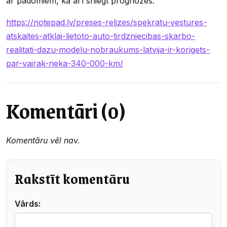
ar padomiem, kā arī sniegt prognozes.
https://notepad.lv/preses-relizes/spekratu-vestures-
atskaites-atklaj-lietoto-auto-tirdzniecibas-skarbo-
realitati-dazu-modelu-nobraukums-latvija-ir-korigets-
par-vairak-neka-340-000-km/
Komentāri (0)
Komentāru vēl nav.
Rakstīt komentāru
Vārds: