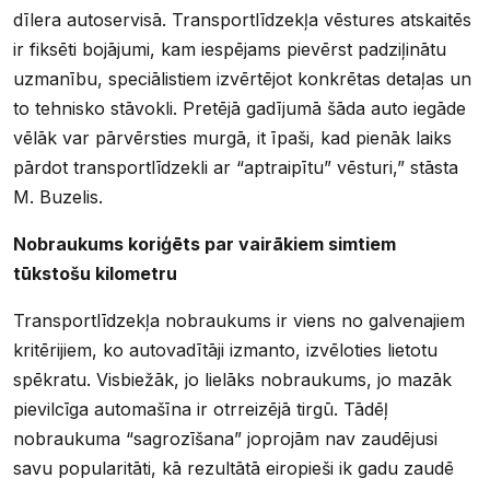
dīlera autoservisā. Transportlīdzekļa vēstures atskaitēs
ir fiksēti bojājumi, kam iespējams pievērst padziļinātu
uzmanību, speciālistiem izvērtējot konkrētas detaļas un
to tehnisko stāvokli. Pretējā gadījumā šāda auto iegāde
vēlāk var pārvērsties murgā, it īpaši, kad pienāk laiks
pārdot transportlīdzekli ar “aptraipītu” vēsturi,” stāsta
M. Buzelis.
Nobraukums koriģēts par vairākiem simtiem
tūkstošu kilometru
Transportlīdzekļa nobraukums ir viens no galvenajiem
kritērijiem, ko autovadītāji izmanto, izvēloties lietotu
spēkratu. Visbiežāk, jo lielāks nobraukums, jo mazāk
pievilcīga automašīna ir otrreizējā tirgū. Tādēļ
nobraukuma “sagrozīšana” joprojām nav zaudējusi
savu popularitāti, kā rezultātā eiropieši ik gadu zaudē