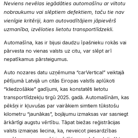
Neviens nevēlas iegādāties automašīnu ar viltotu
nobraukumu vai slēptiem defektiem, taču tie nav
vienīgie kritēriji, kam autovadītājiem jāpievērš
uzmanība, izvēloties lietotu transportlīdzekli.
Automašīna, kas ir bijusi daudzu īpašnieku rokās vai
pārvesta no vienas valsts uz citu, var slēpt arī
nepatīkamus pārsteigumus.
Auto nozares datu uzņēmuma “carVertical” veiktajā
pētījumā Latvijā un citās Eiropas valstīs aplūkoti
“kliedzošākie” gadījumi, kas konstatēti lietotu
transportlīdzekļu tirgū 2025. gadā. Automašīnām, kas
pēkšņi ir kļuvušas par vairākiem simtiem tūkstošu
kilometru “jaunākas”, bojājumu izmaksas var sasniegt
ārkārtīgi augstu vērtību. Tāpat biežas reģistrācijas
valsts izmaiņas liecina, ka, neveicot piesardzības