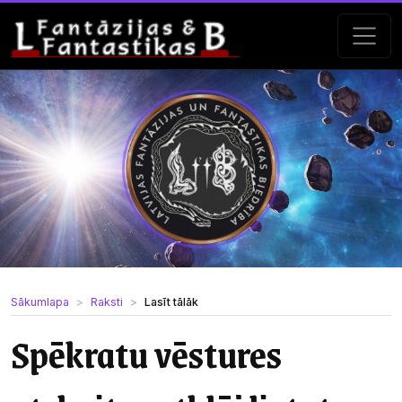
Sākumlapa
Raksti
Lasīt tālāk
Spēkratu vēstures