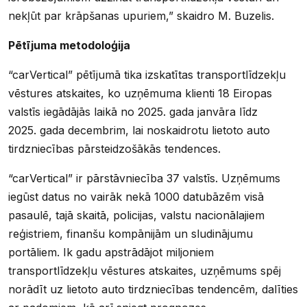
nekļūt par krāpšanas upuriem,” skaidro M. Buzelis.
Pētījuma metodoloģija
“carVertical” pētījumā tika izskatītas transportlīdzekļu
vēstures atskaites, ko uzņēmuma klienti 18 Eiropas
valstīs iegādājās laikā no 2025. gada janvāra līdz
2025. gada decembrim, lai noskaidrotu lietoto auto
tirdzniecības pārsteidzošākās tendences.
“carVertical” ir pārstāvniecība 37 valstīs. Uzņēmums
iegūst datus no vairāk nekā 1000 datubāzēm visā
pasaulē, tajā skaitā, policijas, valstu nacionālajiem
reģistriem, finanšu kompānijām un sludinājumu
portāliem. Ik gadu apstrādājot miljoniem
transportlīdzekļu vēstures atskaites, uzņēmums spēj
norādīt uz lietoto auto tirdzniecības tendencēm, dalīties