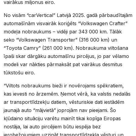
vairākus miljonus eiro.
No visām “carVertical” Latvijā 2025. gadā pārbaudītajām
automašīnām visvairāk koriģēts “Volkswagen Crafter”
modeļa nobraukums – vidēji par 343 000 km. Tālāk
seko “Volkswagen Transporter” (316 000 km) un
“Toyota Camry” (261 000 km). Nobraukuma viltošana
īpaši skar dārgāku automašīnu pircējus, jo par vēlamo
modeli var nākties pārmaksāt pat vairākus desmitus
tūkstošu eiro.
“Viltots nobraukums bieži ir novērojams spēkratiem,
kas ievesti no ārzemēm. Ņemot vērā, ka valstis nedalās
ar transportlīdzekļu datiem, vēsturiskie dati iestādēm
jaunajā auto “mājvietā” joprojām nav pieejami. Šo
kļūdaino situāciju varētu mainīt tikai kopīga Eiropas
nostāja, lai auto pircējiem būtu iespēja bez
ierobežojumiem uzzināt transportlīdzekļa vēsturi un