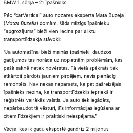
BMW 1. sērija – 21 īpašnieks.
Pēc “carVertical” auto nozares eksperta Mata Buzeļa
(
Matas Buzelis
) domām, šāds milzīgs īpašnieku
“apgrozījums” bieži vien liecina par sliktu
transportlīdzekļa stāvokli:
“Ja automašīnai bieži mainās īpašnieki, daudzos
gadījumos tas norāda uz nopietnām problēmām, kas
pašā saknē netiek novērstas. Tā vietā spēkrats tiek
atkārtoti pārdots jauniem pircējiem, nevis pienācīgi
remontēts. Nav nekas neparasts, ka pat pašreizējais
īpašnieks nezina, ka transportlīdzeklis iepriekš ir
reģistrēts vairākās valstīs. Ja auto tiek iegādāts,
nepārbaudot tā vēsturi, šīs informācijas iegūšana ar
citiem līdzekļiem ir praktiski neiespējama.”
Vācija, kas ik gadu eksportē gandrīz 2 miljonus