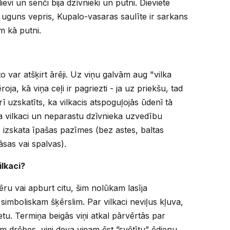
ievi un senči bija dzīvnieki un putni. Dieviete
ir uguns vepris, Kupalo-vasaras saulīte ir sarkans
m kā putni.
to var atšķirt ārēji. Uz viņu galvām aug "vilka
roja, kā viņa ceļi ir pagriezti - ja uz priekšu, tad
rī uzskatīts, ka vilkacis atspoguļojās ūdenī tā
a vilkaci un neparastu dzīvnieka uzvedību
c izskata īpašas pazīmes (bez astes, baltas
āsas vai spalvas).
ilkaci?
vēru vai apburt citu, šim nolūkam lasīja
i simboliskam šķērslim. Par vilkaci neviļus kļuva,
tu. Termiņa beigās viņi atkal pārvērtās par
am drēbes, viņi deva viņam ēst ”svētītu” ēdienu.