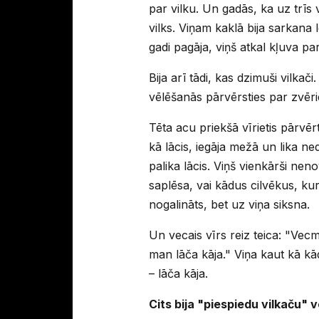
par vilku. Un gadās, ka uz trīs 
vilks. Viņam kaklā bija sarkana 
gadi pagāja, viņš atkal kļuva par 
Bija arī tādi, kas dzimuši vilkač
vēlēšanās pārvērsties par zvēr
Tēta acu priekšā vīrietis pārvēr
kā lācis, iegāja mežā un lika ne
palika lācis. Viņš vienkārši neno
saplēsa, vai kādus cilvēkus, kur
nogalināts, bet uz viņa siksna.
Un vecais vīrs reiz teica: "Vec
man lāča kāja." Viņa kaut kā kā
– lāča kāja.
Cits bija "piespiedu vilkaču" v