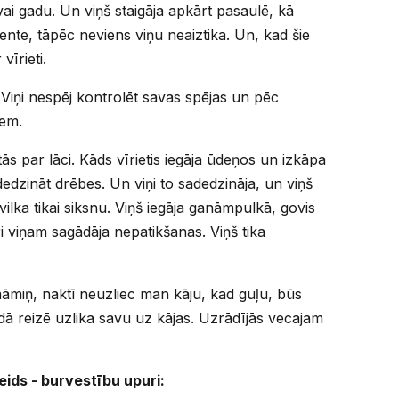
vai gadu. Un viņš staigāja apkārt pasaulē, kā
lente, tāpēc neviens viņu neaiztika. Un, kad šie
vīrieti.
i. Viņi nespēj kontrolēt savas spējas un pēc
iem.
tās par lāci. Kāds vīrietis iegāja ūdeņos un izkāpa
dedzināt drēbes. Un viņi to sadedzināja, un viņš
vilka tikai siksnu. Viņš iegāja ganāmpulkā, govis
i viņam sagādāja nepatikšanas. Viņš tika
māmiņ, naktī neuzliec man kāju, kad guļu, būs
dā reizē uzlika savu uz kājas. Uzrādījās vecajam
eids - burvestību upuri: