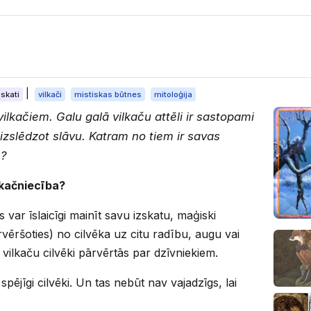
|
skati
vilkači
mistiskas būtnes
mitoloģija
ilkačiem. Galu galā vilkaču attēli ir sastopami
izslēdzot slāvu. Katram no tiem ir savas
s?
ilkačniecība?
s var īslaicīgi mainīt savu izskatu, maģiski
rvēršoties) no cilvēka uz citu radību, augu vai
 vilkaču cilvēki pārvērtās par dzīvniekiem.
spējīgi cilvēki. Un tas nebūt nav vajadzīgs, lai