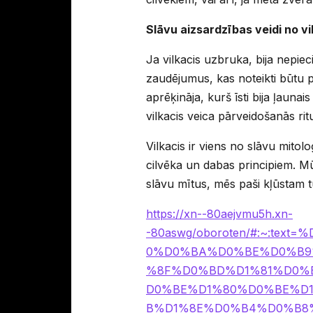
Slāvu aizsardzības veidi no v
Ja vilkacis uzbruka, bija nepie
zaudējumus, kas noteikti būtu p
aprēķināja, kurš īsti bija ļaunais
vilkacis veica pārveidošanās rit
Vilkacis ir viens no slāvu mitolo
cilvēka un dabas principiem. Mūsu
slāvu mītus, mēs paši kļūstam t
https://xn--80aejvmu5h.xn-
-80aswg/oboroten/#:~:t
0%D0%BA%D0%BE%D0%B9
%8F%D0%BD%D1%81%D0%
D0%BE%D1%80%D0%BE%D
B%D1%8E%D0%B4%D0%B8