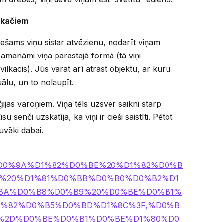
ilkačiem
ciešams viņu sistar atvēzienu, nodarīt viņam
amanāmi viņa parastajā formā (tā viņi
 vilkacis). Jūs varat arī atrast objektu, ar kuru
uālu, un to nolaupīt.
ģijas varoņiem. Viņa tēls uzsver saikni starp
 senči uzskatīja, ka viņi ir cieši saistīti. Pētot
uvāki dabai.
ext=%D0%9A%D1%82%D0%BE%20%D1%82%D0%B
%20%D1%81%D0%BB%D0%B0%D0%B2%D1
BA%D0%B8%D0%B9%20%D0%BE%D0%B1%
1%82%D0%B5%D0%BD%D1%8C%3F,%D0%B
%2D%D0%BE%D0%B1%D0%BE%D1%80%D0