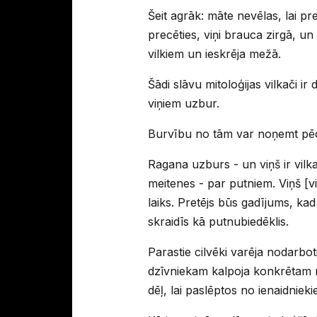
Šeit agrāk: māte nevēlas, lai pr
precēties, viņi brauca zirgā, un
vilkiem un ieskrēja mežā.
Šādi slāvu mitoloģijas vilkači ir 
viņiem uzbur.
Burvību no tām var noņemt pēc 
Ragana uzburs - un viņš ir vilkac
meitenes - par putniem. Viņš [vi
laiks. Pretējs būs gadījums, kad
skraidīs kā putnubiedēklis.
Parastie cilvēki varēja nodarbot
dzīvniekam kalpoja konkrētam 
dēļ, lai paslēptos no ienaidnieki