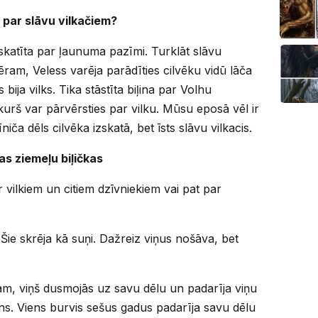
 par slāvu vilkačiem?
skatīta par ļaunuma pazīmi. Turklāt slāvu
emēram, Veless varēja parādīties cilvēku vidū lāča
 bija vilks. Tika stāstīta biļina par Volhu
kurš var pārvērsties par vilku. Mūsu eposā vēl ir
ča dēls cilvēka izskatā, bet īsts slāvu vilkacis.
as ziemeļu biļičkas
 vilkiem un citiem dzīvniekiem vai pat par
. Šie skrēja kā suņi. Dažreiz viņus nošāva, bet
ēram, viņš dusmojās uz savu dēlu un padarīja viņu
uns. Viens burvis sešus gadus padarīja savu dēlu