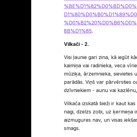
%BE%D1%82%D0%BD%D0%
D1%80%D0%B0%D1%89%D
%D0%B2%20%D0%B6%D0%
8B%D1%85
.
Vilkači - 2.
Visi ļaunie gari zina, kā iegūt k
kaimiņa vai radinieka, veca vīri
mūziķa, ārzemnieka, sievietes u
parādās. Viņš var pārvērsties oa
dzīvniekiem - aunu vai kazlēnu, t
Vilkača izskatā bieži ir kaut kas 
nagi, dzelzs zobi, uz ķermeņa ir
aizmugures nav, un visas iekšas ir
smags.