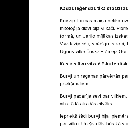
Kādas leģendas tika stāstītas
Krievijā formas maiņa netika uz
mitoloģijā dievi bija vilkači. Pi
formā, un Jarilo mīļākais izskats
Vseslavijeviču, spēcīgu varoni, 
Uguns vilka čūska – Zmeja Gorīni
Kas ir slāvu vilkači? Autentisk
Burvji un raganas pārvērtās par
priekšmetiem:
Burvji padarīja sevi par vilkiem
vilka ādā atradās cilvēks.
Iepriekš šādi burvji bija, piem
par vilku. Un šis dēls būs kā s