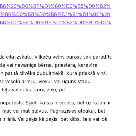
B8%20%D0%BF%D1%80%D0%B5%D0%B2%
0%B0%D0%BB%D0%B8%D1%81%D1%8C%20
B8%D0%B2%D0%BE%D1%82%D0%BD%D1%
āda cita izskatu. Vilkaču velns parasti tiek parādīts
eša vai nevainīga bērna, priestera, karavīra,
n pat tā cilvēka dubultniekā, kura priekšā viņš
r veselu armiju, viesuli vai uguns stabu,
eļu vai cūku, suni, zaķi, pīli.
neparasts. Šķiet, ka tas ir vīrietis, bet uz kājām ir
 mati vai mati stāvus. Pagriezīsies atpakaļ, bet
 ārā. Vai zaķis kā zaķis, bet klibs, liels vai ļoti