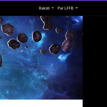
Open Raksti submenu
Raksti
Par LFFB