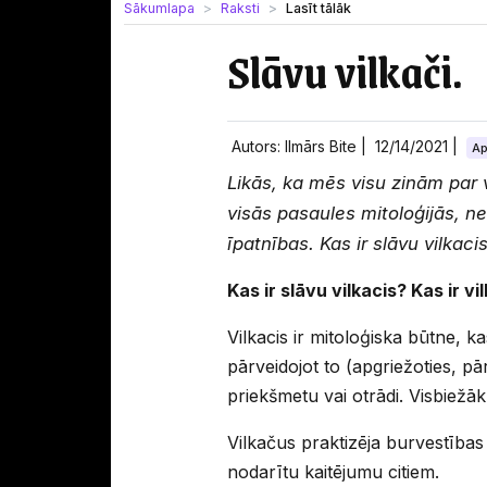
Sākumlapa
Raksti
Lasīt tālāk
Slāvu vilkači.
Autors: Ilmārs Bite |
12/14/2021
|
Ap
Likās, ka mēs visu zinām par v
visās pasaules mitoloģijās, ne
īpatnības. Kas ir slāvu vilkaci
Kas ir slāvu vilkacis? Kas ir v
Vilkacis ir mitoloģiska būtne, ka
pārveidojot to (apgriežoties, pā
priekšmetu vai otrādi. Visbiežāk
Vilkačus praktizēja burvestības 
nodarītu kaitējumu citiem.