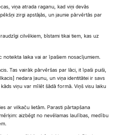
ecas, viņa atrada raganu, kad viņi devās
 pēkšņi zirgi apstājās, un jaunie pārvērtās par
draudzīgi cilvēkiem, bīstami tikai tiem, kas uz
noteikta laika vai ar īpašiem nosacījumiem.
is. Tas vairāk pārvēršas par lāci, it īpaši puiši,
lkacis] nedara ļaunu, un viņa identitātei ir savs
 kāds viņu var mīlēt šādā formā. Viņš visu laiku
ies ar vilkaču lietām. Parasti pārtapšana
mērķim: aizbēgt no nevēlamas laulības, medību
em.