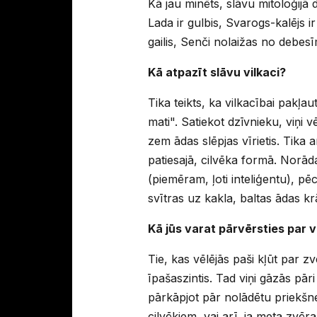
Kā jau minēts, slāvu mitoloģijā d
Lada ir gulbis, Svarogs-kalējs 
gailis, Senči nolaižas no debesī
Kā atpazīt slāvu vilkaci?
Tika teikts, ka vilkacībai pakļau
mati". Satiekot dzīvnieku, viņi vē
zem ādas slēpjas vīrietis. Tika a
patiesajā, cilvēka formā. Norād
(piemēram, ļoti inteliģentu), pē
svītras uz kakla, baltas ādas kr
Kā jūs varat pārvērsties par v
Tie, kas vēlējās paši kļūt par z
īpašaszintis. Tad viņi gāzās pār
pārkāpjot pār nolādētu priekšne
cilvēkiem, vai arī, ja meta zvēr