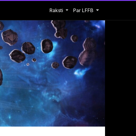
Open Raksti submenu
Raksti
Par LFFB