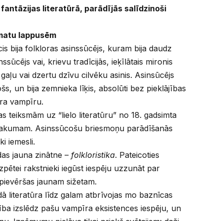
fantāzijas literatūrā, parādījās salīdzinoši
matu lappusēm
 bija folkloras asinssūcējs, kuram bija daudz
sūcējs vai, krievu tradīcijās, ieķīlātais mironis
 gaļu vai dzertu dzīvu cilvēku asinis. Asinsūcējs
šs, un bija zemnieka līķis, absolūti bez pieklājības
īra vampīru.
 teiksmām uz “lielo literatūru” no 18. gadsimta
 sakumam. Asinssūcošu briesmoņu parādīšanās
i iemesli.
odas jauna zinātne –
folkloristika
. Pateicoties
izpētei rakstnieki iegūst iespēju uzzunāt par
 pievēršas jaunam sižetam.
odā literatūra līdz galam atbrīvojas mo baznīcas
cība izslēdz pašu vampīra eksistences iespēju, un