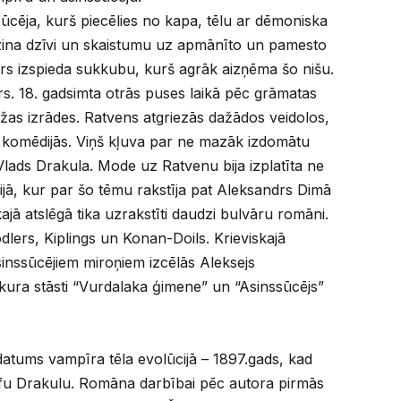
ūcēja, kurš piecēlies no kapa, tēlu ar dēmoniska
zina dzīvi un skaistumu uz apmānīto un pamesto
īrs izspieda sukkubu, kurš agrāk aizņēma šo nišu.
s. 18. gadsimta otrās puses laikā pēc grāmatas
žas izrādes. Ratvens atgriezās dažādos veidolos,
n komēdijās. Viņš kļuva par ne mazāk izdomātu
Vlads Drakula. Mode uz Ratvenu bija izplatīta ne
ncijā, kur par šo tēmu rakstīja pat Aleksandrs Dimā
ajā atslēgā tika uzrakstīti daudzi bulvāru romāni.
dlers, Kiplings un Konan-Doils. Krieviskajā
asinssūcējiem miroņiem izcēlās Aleksejs
 kura stāsti “Vurdalaka ģimene” un “Asinssūcējs”
datums vampīra tēla evolūcijā – 1897.gads, kad
fu Drakulu. Romāna darbībai pēc autora pirmās