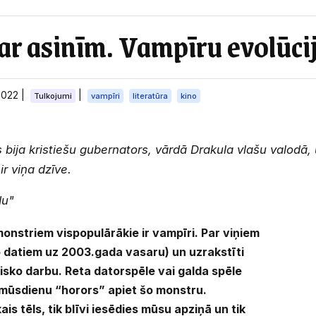
ar asinīm. Vampīru evolūcij
2022
|
|
Tulkojumi
vampīri
literatūra
kino
bija kristiešu gubernators, vārdā Drakula vlašu valodā, 
ir viņa dzīve.
du"
nstriem vispopulārākie ir vampīri. Par viņiem
 datiem uz 2003.gada vasaru) un uzrakstīti
tisko darbu. Reta datorspēle vai galda spēle
 mūsdienu “horors” apiet šo monstru.
 tēls, tik blīvi iesēdies mūsu apziņā un tik