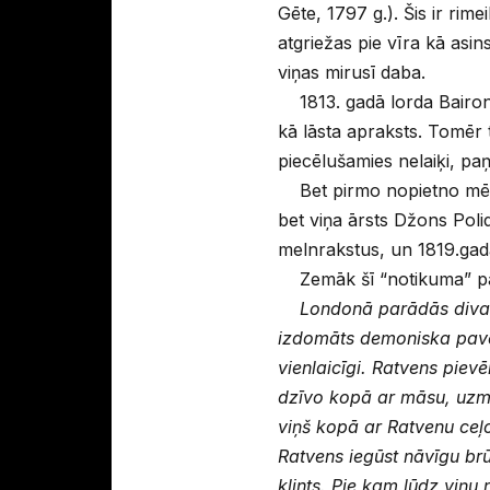
Gēte, 1797 g.). Šis ir rim
atgriežas pie vīra kā asin
viņas mirusī daba.
1813. gadā lorda Bairon
kā lāsta apraksts. Tomēr
piecēlušamies nelaiķi, paņ
Bet pirmo nopietno mēģi
bet viņa ārsts Džons Poli
melnrakstus, un 1819.gadā
Zemāk šī “notikuma” pā
Londonā parādās divain
izdomāts demoniska paved
vienlaicīgi. Ratvens piev
dzīvo kopā ar māsu, uzm
viņš kopā ar Ratvenu ceļo 
Ratvens iegūst nāvīgu brū
klints. Pie kam lūdz viņu n