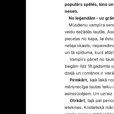
populārs spēlēs, kino un 
nesen.
No leģendām – uz grā
Mūsdienu vampīra sencis
veidu dažādās tautās. Asins
pieceļas no kapa, lai ēstu
nebija skaists, nepavedino
un tā spīduma, kurš atšķ
Vampīrs pāriet no tautas
beigām līdz 18.gadsimta
dzejā un romānos ir vairāk
Pirmkārt
, šajā laikā r
mērķriecīgai tautas teiku 
asinssūcējiem. Un uzreiz
Otrkārt
, tajā pat peri
ietekmes. Kristietiskā mā