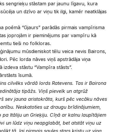
eiks sengrieķu stāstam par jaunu līgavu, kura
ssūcēja un dzīvo ar viņu tik ilgi, kamēr neatklājas
a poēmā “Gjaurs” parādās pirmais vampīrisma
 tas joprojām ir pieminējums par vampīru kā
emtu tieši no folkloras.
nājumu mūsdieniskot tēlu veica nevis Bairons,
dori. Pēc lorda nāves viņš apstrādāja viņa
 izdeva stāstu “Vampīra stāsts”.
rstāsts īsumā.
s cilvēks vārdā lords Ratevens. Tas ir Bairona
inātāja tipāžs. Viņš pievelk un atgrūž
ērš sev jauna aristokrāta, kurš pēc vecāku nāves
anību. Neskatoties uz draugu brīdinājumiem,
pa Itāliju un Grieķiju. Cīņā ar kalnu laupītājiem
vi un lūdz viņu neapglabāt, bet atstāt viņu uz
olikt tā, lai pirmais saules stars kristu uz viņa