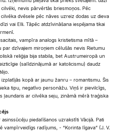
nu. Izņēmumu pieļāva tikai priekš svētajiem: daži
i cilvēki, nevis pārvērtās briesmoņos. Pēc
m, cilvēka dvēsele pēc nāves uzreiz dodas uz dieva
īzi vai Elli. Tāpēc atdzīvināšana iespējama tikai
ermenī.
acitais, vampīra analogs kristietisma mītā –
u par dzīvajiem miroņiem cēlušās nevis Rietumu
oliskā reliģija bija stabila, bet Austrumeiropā un
izticīgie (salīdzinājumā ar katolicismu) daudz
tējo.
s izplatījās kopā ar jaunu žanru – romantismu. Šis
ieka tipu, negatīvo personāžu. Viņš ir pievilcīgs,
is ļaundaris ar cilvēka seju, zināmā mērā traģiska
cējs
r asinssūcēju piedalīšanos uzrakstīti Vācijā. Pati
 vampīrveidīgs radījums, - “Korinta līgava” (J. V.