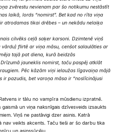
ņa zvērestu nevienam par šo notikumu nestāstīt
as laikā, lords “nomirst”. Bet kad no rīta viņa
ir atrodamas tikai drēbes – un nekādu nelaiķa
nais cilvēks ceļā saķer karsoni. Dzimtenē viņš
u vārdu) flirtē ar viņa māsu, cenšot salaulāties ar
mēja tajā pat diena, kurā beidzās
Drīzumā jauneklis nomirst, taču paspēj atklāt
raugiem. Pēc kāzām viņi ielaužas līgavaiņa mājā
s ir pazudis, bet varoņa māsa ir “noslīcinājusi
Ratvens ir tālu no vampīra mūsdienu izpratnē.
as gaismā un viņa naksnīgais dzīvesveids izsaukts
umiem. Viņš ne pastāvigi dzer asinis. Katrā
nav veikts akcents. Taču tieši ar šo darbu tika
mpīru un asinssūcēju.