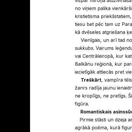
vispār miroņa atdzīvināša
no viņiem palika vienkārš
kristietisma priekšstatie
tiesu bet pēc tam uz Parad
kā dvēseles atgriešana ķ
Vienīgais, un arī tad nos
sukkubs
. Vairums leģend
vai Centrāleiropā, kur kat
Balkānu reģionā, kur pare
iecietīgāk attiecās pret vie
Treškārt
, vampīra tēl
žanrs radīja jaunu ienaidn
ne kroplīgs, ne pretīgs. Š
figūra.
Romantiskais asinssū
Pirmie stāsti un dzeja a
agrākā poēma, kurā figurē