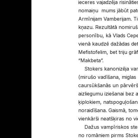
ieceres vajadzēja risinātie
nomaiņu mums jābūt pate
Armīnijam Vamberijam. Tieš
kņazu. Rezultātā nomirušā
personību, kā Vlads Cepe
vienā kaudzē dažādas det
Mefistofelim, bet triju gr
“Makbeta”.
Stokers kanonizēja vamp
(mirušo vadīšana, miglas
caursūkšanās un pārvērša
aizliegumu iziešanai bez a
ķiplokiem, natspoguļošanā
noraidīšana. Gaismā, tom
vienkārši neatšķiras no vi
Dažus vampīriskos stereo
no romāniem pirms Stoker