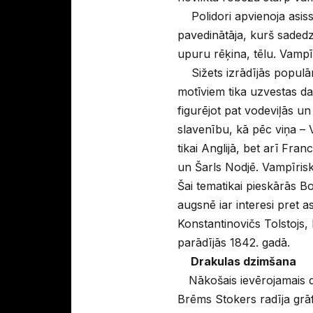
Polidori apvienoja asiss
pavedinātāja, kurš saded
upuru rēķina, tēlu. Vamp
Sižets izrādījās populār
motīviem tika uzvestas da
figurējot pat vodeviļās u
slavenību, kā pēc viņa – 
tikai Anglijā, bet arī Fra
un Šarls Nodjē. Vampīrisk
Šai tematikai pieskārās Bo
augsnē iar interesi pret 
Konstantinovičs Tolstojs,
parādījās 1842. gadā.
Drakulas dzimšana
Nākošais ievērojamais 
Brēms Stokers radīja grā