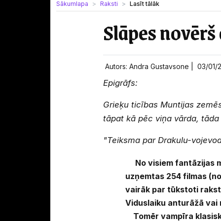
Sākumlapa
Raksti
Lasīt tālāk
Slāpes novērš 
Autors: Andra Gustavsone |
03/01/
Epigrāfs:
Grieķu ticības Muntijas zemēs 
tāpat kā pēc viņa vārda, tāda 
"Teiksma par Drakulu-vojevo
No visiem fantāzijas mo
uzņemtas 254 filmas (no
vairāk par tūkstoti raks
Viduslaiku anturāžā vai
Tomēr vampīra klasiskais