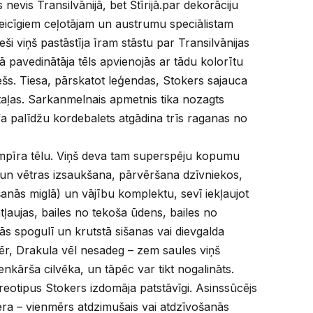
s nevis Transilvānijā, bet Štīrijā.par dekorāciju
icīgiem ceļotājam un austrumu speciālistam
i viņš pastāstīja īram stāstu par Transilvānijas
 pavedinātāja tēls apvienojās ar tādu kolorītu
šs. Tiesa, pārskatot leģendas, Stokers sajauca
aļas. Sarkanmelnais apmetnis tika nozagts
āfa palīdžu kordebalets atgādina trīs raganas no
īra tēlu. Viņš deva tam superspēju kopumu
 un vētras izsaukšana, pārvēršana dzīvniekos,
nās miglā) un vājību komplektu, sevī iekļaujot
tļaujas, bailes no tekoša ūdens, bailes no
s spogulī un krutstā sišanas vai dievgalda
ēr, Drakula vēl nesadeg – zem saules viņš
enkārša cilvēka, un tāpēc var tikt nogalināts.
tipus Stokers izdomāja patstāvīgi. Asinssūcējs
a – vienmērs atdzimušais vai atdzīvošanās