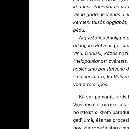
ķermeni. Pāņemot no varo
viena gada un vienas dien
ķermeni taisās apglabāt, 
pēdu.
Atgriežoties Anglijā jau
atklāj, ka Ratvens (ar cit
viņu. Dabiski, kāzas nozī
“neizpaušanas’ zvērests. 
noslēpumu par Ratvenu d
– un noslaidro, ka Ratven
vampīra slāpes.
Kā var pamanīt, lords 
Viņš absolūti normāli jūt
no izteikti sliktiem parad
gadījumā, ēšanas procesā 
novilkta robeža starp va