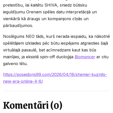
pretestību, lai kaitētu SHIVA, sniedz būtisku
ieguldījumu Orenam spēles datu interpretācijā un
vienkārši kā draugs un kompanjons cīņās un
pārbaudījumos.
Noslēgums NEO tāds, kurš nerada iespaidu, ka nākotnē
spēlētājiem izklaides pēc būtu iespējams atgriesties šajā
virtuālajā pasaulē, bet acīmredzami kaut kas būs
mainījies, ja eksistē spin-off duoloģija
Biomancer
ar citu
galveno tēlu.
https://poseidons99.com/2026/04/18/shemer-kuznits-
new-era-online-4-6/
Komentāri (0)