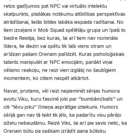
retos gadījumos pat NPC vai virtuālo intelektu
skatpunkts, plašākas notikumu attīstības perspektīvas
atrādīšanai, lielās bildes labāka iespaida radīšanai. No
tiem izceļami ir Mob Squad spēlētāju grupa un īpaši to
biedre Reistija, bez kuras, lai arī tiem nav nomināla
līdera, tie diezin vai spētu tik labi viens otram un
arīdzan pašam Orenam palīdzēt. Kuras psiholoģiskais
talants manipulēt ar NPC emocijām, panākt viņai
vēlamo reakciju, ne reizi vien izglābj no šaubīgiem
momentiem, ko citiem nespēt atkārtot.
Nevar, protams, vēl reizi nepieminēt sērijas humora
avotu Viku, kuru fascinē joki par ‘’bumbām/balls’’ un
citi ‘’tēvu joku’’ līmeņa asprātīgie izteikumi. Humors
sērijā gan nav tā teikt tik jēls, ka padarītu visu pārējo
sižetu nebaudāmu. Reizē Viks, lai arī pie sevis netic, ka
Orenam būtu pa spēkam izrādīt gana būtisku