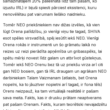
samazinātajiem 20% palielināta līdz tam pašam, ko
izjustu IRL) ir bijuši spiesti pārciest eksistenci, kuru
nenovēlētau pat vairumam lielāko naidnieku.
Tomēr NEO priekšniekiem nav dižas izvēles, kā vien
lūgt Orena palīdzību, jo vienīgi viņu tie tagad, SHIVA
esot spēles virsvadībā, spēj iesūtīt iekš NEO. Vienīgi
Orena rokās ir instrumenti un šo grāmatu laikā no
reizes uz reizi pierādīta apņēmība un gribasspēks, lai
spētu mērķi novest līdz galam un atbrīvot gūstekņus.
Tomēr iekš NEO Orenu bez tā uz priekšu virza arī citi
gan NEO bosiem, gan tā IRL draugam un agrākam NEO
darbiniekam Talam Vaizmanam (atlaists, bet Orena
nopelni, ka to jāuztver nopietni arī tagad, ir fona tēls)
Orens neizpauž, ka tam virtuālajā realitātē ir pašam
sava meita. Fakts, kas ir drusku prātam neaptverams
pat pašam Orenam. Fakts, kuram teorētiski nevajadzētu