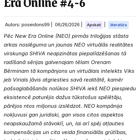
Era Online #4-6
Autors: poseidons99 |
06/26/2026
|
|
Apskati
literatūra
Pēc New Era Online (NEO) pirmās triloģijas stāsta
arkas noslēguma un jaunas NEO virtuālās realitātes
virskunga SHIVA neapzinātas piepalīdzēšanas tā
radīšanā sērijas galvenajam tēlam Orenam
Bērminam tā kompānjons un virtuālais intelekts Viks
jeb Virials ļāvis atgriesties savā realitātē, kamēr
pašsaglabāšanās nolūkos SHIVA iekš NEO piespiedu
eksistencē paturējis dažus tūkstošus spēlētāju,
pārējos ntos miljonus izslēdzot. NEO kompānija
nokļuvusi gan juridiski, gan visos citos aspektos
neapskaužamā stāvoklī, un, lai arī spēj atļauties
kompensācijas un cita veida finansiālās grūtības,