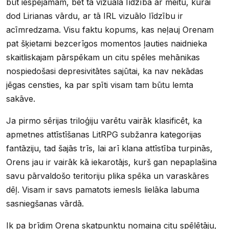
būt iespējamam, bet tā vizuālā līdzība ar meitu, kurai
dod Lirianas vārdu, ar tā IRL vizuālo līdzību ir
acīmredzama. Visu faktu kopums, kas neļauj Orenam
pat šķietami bezcerīgos momentos ļauties naidnieka
skaitliskajam pārspēkam un citu spēles mehānikas
nospiedošasi depresivitātes sajūtai, ka nav nekādas
jēgas censties, ka par spīti visam tam būtu lemta
sakāve.
Ja pirmo sērijas triloģiju varētu vairāk klasificēt, ka
apmetnes attīstīšanas LitRPG subžanra kategorijas
fantāziju, tad šajās trīs, lai arī klana attīstība turpinās,
Orens jau ir vairāk kā iekarotājs, kurš gan nepaplašina
savu pārvaldošo teritoriju plika spēka un varaskāres
dēļ. Visam ir savs pamatots iemesls lielāka labuma
sasniegšanas vārdā.
Ik pa brīdim Orena skatpunktu nomaina citu spēlētāju,