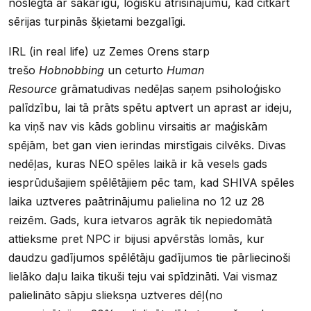
noslēgta ar sakarīgu, loģisku atrisinājumu, kad citkārt
sērijas turpinās šķietami bezgalīgi.
IRL (in real life) uz Zemes Orens starp
trešo
Hobnobbing
un ceturto
Human
Resource
grāmatudivas nedēļas saņem psiholoģisko
palīdzību, lai tā prāts spētu aptvert un aprast ar ideju,
ka viņš nav vis kāds goblinu virsaitis ar maģiskām
spējām, bet gan vien ierindas mirstīgais cilvēks. Divas
nedēļas, kuras NEO spēles laikā ir kā vesels gads
iesprūdušajiem spēlētājiem pēc tam, kad SHIVA spēles
laika uztveres paātrinājumu palielina no 12 uz 28
reizēm. Gads, kura ietvaros agrāk tik nepiedomātā
attieksme pret NPC ir bijusi apvērstās lomās, kur
daudzu gadījumos spēlētāju gadījumos tie pārliecinoši
lielāko daļu laika tikuši teju vai spīdzināti. Vai vismaz
palielināto sāpju slieksņa uztveres dēļ(no