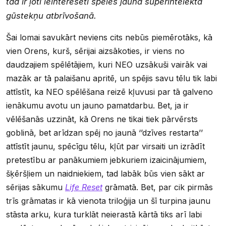
tad ir ļoti ieinteresēti spēles jaunā superintelekta
gūstekņu atbrīvošanā.
Šai lomai savukārt neviens cits nebūs piemērotāks, kā
vien Orens, kurš, sērijai aizsākoties, ir viens no
daudzajiem spēlētājiem, kuri NEO uzsākuši vairāk vai
mazāk ar tā palaišanu apritē, un spējis savu tēlu tik labi
attīstīt, ka NEO spēlēšana reizē kļuvusi par tā galveno
ienākumu avotu un jauno pamatdarbu. Bet, ja ir
vēlēšanās uzzināt, kā Orens ne tikai tiek pārvērsts
goblinā, bet arīdzan spēj no jaunā ‘’dzīves restarta’’
attīstīt jaunu, spēcīgu tēlu, kļūt par virsaiti un izrādīt
pretestību ar panākumiem jebkuriem izaicinājumiem,
šķēršļiem un naidniekiem, tad labāk būs vien sākt ar
sērijas sākumu
Life Reset
grāmatā. Bet, par cik pirmās
trīs grāmatas ir kā vienota triloģija un šī turpina jaunu
stāsta arku, kura turklāt neierastā kārtā tiks arī labi