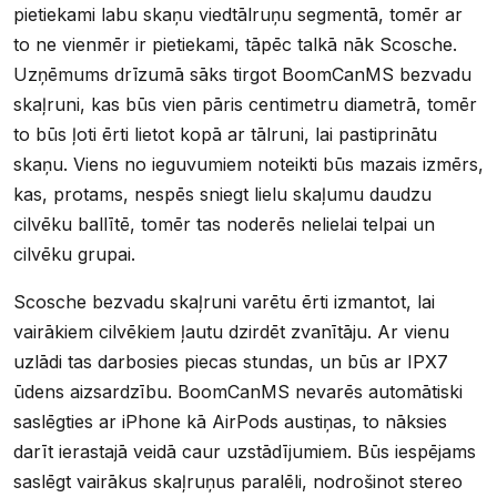
pietiekami labu skaņu viedtālruņu segmentā, tomēr ar
to ne vienmēr ir pietiekami, tāpēc talkā nāk Scosche.
Uzņēmums drīzumā sāks tirgot BoomCanMS bezvadu
skaļruni, kas būs vien pāris centimetru diametrā, tomēr
to būs ļoti ērti lietot kopā ar tālruni, lai pastiprinātu
skaņu. Viens no ieguvumiem noteikti būs mazais izmērs,
kas, protams, nespēs sniegt lielu skaļumu daudzu
cilvēku ballītē, tomēr tas noderēs nelielai telpai un
cilvēku grupai.
Scosche bezvadu skaļruni varētu ērti izmantot, lai
vairākiem cilvēkiem ļautu dzirdēt zvanītāju. Ar vienu
uzlādi tas darbosies piecas stundas, un būs ar IPX7
ūdens aizsardzību. BoomCanMS nevarēs automātiski
saslēgties ar iPhone kā AirPods austiņas, to nāksies
darīt ierastajā veidā caur uzstādījumiem. Būs iespējams
saslēgt vairākus skaļruņus paralēli, nodrošinot stereo