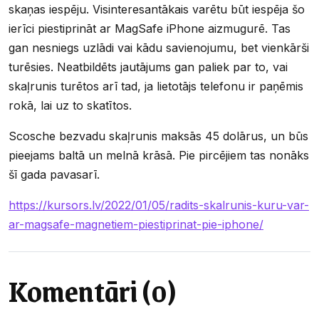
skaņas iespēju. Visinteresantākais varētu būt iespēja šo
ierīci piestiprināt ar MagSafe iPhone aizmugurē. Tas
gan nesniegs uzlādi vai kādu savienojumu, bet vienkārši
turēsies. Neatbildēts jautājums gan paliek par to, vai
skaļrunis turētos arī tad, ja lietotājs telefonu ir paņēmis
rokā, lai uz to skatītos.
Scosche bezvadu skaļrunis maksās 45 dolārus, un būs
pieejams baltā un melnā krāsā. Pie pircējiem tas nonāks
šī gada pavasarī.
https://kursors.lv/2022/01/05/radits-skalrunis-kuru-var-
ar-magsafe-magnetiem-piestiprinat-pie-iphone/
Komentāri (0)