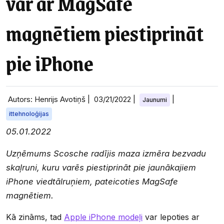
var ar MagSafe
magnētiem piestiprināt
pie iPhone
Autors: Henrijs Avotiņš |
03/21/2022
|
|
Jaunumi
ittehnoloģijas
05.01.2022
Uzņēmums Scosche radījis maza izmēra bezvadu
skaļruni, kuru varēs piestiprināt pie jaunākajiem
iPhone viedtālruņiem, pateicoties MagSafe
magnētiem.
Kā zināms, tad
Apple iPhone modeļi
var lepoties ar