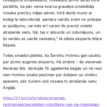
parādīts, ka pēc viena kvarca graudiņa izmeklētājs
nosaka precīzu mājas adresi. Otrā dienā mums ar
kolēģi te laboratorijā pienāca vairāki zvani no policijas
ar jautājumu, vai mēs arī varam tik precīzi noteikt
atrašanās vietu. Nē, tas ir absurds un izdomājums, un
šo seriālu es vairāk neskatos,” tā stāsta eksperte Māra
Rēpele.
Toties smaidot piebilst, ka Šerloku Holmsu gan sauktu
par pirmo augsnes ekspertu. Kā zināms – šis slavenais
literārais tēls darbojās 19. ggadsimta beigās un ne reizi
vien Holmss izsaka piezīmes par dubļiem uz cilvēku
apaviem, pēc kuriem viņš nosaka to atrašanās vietu
Anglijā.
https://lr1.lsm.lv/lv/raksts/zinamais-
nezinamaja/piecelieties-robottiesa-nak-vai-maksligais-