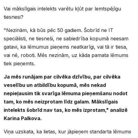
Vai mākslīgais intelekts varētu kļūt par lemtspējīgu
tiesnesi?
"Nezinām, kā būs pēc 50 gadiem. Šobrīd ne IT
speciālisti, ne tiesneši, ne sabiedrība kopumā neesam
gatavi, ka lēmumus pieņems neatkarīgi, vai tā ir tiesa,
vai nē, roboti. Mēs nezinām, uz kāda pamata lēmums
tiek pieņemts.
Ja mēs runājam par cilvēka dzīvību, par cilvēka
veselību un atbildību kopumā, mēs nekad
nepieļausim tik svarīga lēmuma pieņemšanu nodot
tam, ko mēs neizprotam līdz galam. Mākslīgais
intelekts šobrīd nav tas, ko mēs izprotam," analizē
Karina Palkova.
Viņa uzskata, ka lietas, kur jāpieņem standarta lēmums