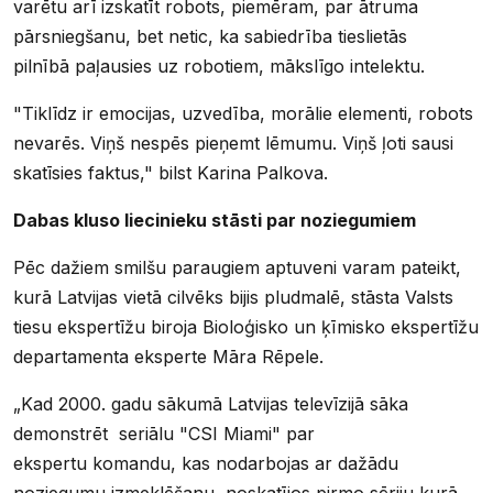
varētu arī izskatīt robots, piemēram, par ātruma
pārsniegšanu, bet netic, ka sabiedrība tieslietās
pilnībā paļausies uz robotiem, mākslīgo intelektu.
"Tiklīdz ir emocijas, uzvedība, morālie elementi, robots
nevarēs. Viņš nespēs pieņemt lēmumu. Viņš ļoti sausi
skatīsies faktus," bilst Karina Palkova.
Dabas kluso liecinieku stāsti par noziegumiem
Pēc dažiem smilšu paraugiem aptuveni varam pateikt,
kurā Latvijas vietā cilvēks bijis pludmalē, stāsta Valsts
tiesu ekspertīžu biroja Bioloģisko un ķīmisko ekspertīžu
departamenta eksperte Māra Rēpele.
„Kad 2000. gadu sākumā Latvijas televīzijā sāka
demonstrēt seriālu "CSI Miami" par
ekspertu komandu, kas nodarbojas ar dažādu
noziegumu izmeklēšanu, noskatījos pirmo sēriju kurā