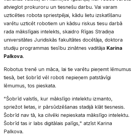
atvieglot prokuroru un tiesnešu darbu. Vai varam
uzticēties robota spriestpējai, kādu lietu izskatīšanu
varētu uzticēt robotiem un kādsu riskus tiesu darbā
rada mākslīgais intelekts, skaidro Rīgas Stradiņa
universitātes Juridiskās fakultātes docētāja, doktora
studiju programmas tiesību zinātnes vaditāja
Karina
Palkova
.
Robotus trenē un māca, lai tie varētu pieņemt lēmumus
tiesā, bet šobrīd vēl roboti nepieņem patstāvīgi
lēmumus, tos pieskata.
"Šobrīd valstīs, kur mākslīgo intelektu izmanto,
spriežot lietas, ir pārsūdzēšanas stadijā klāt tiesnesis.
Šobrīd nav tā, ka cilvēki nepieskata mākslīgo intelektu.
Šobrīd tas ir labs digitālais palīgs," atzīst Karina
Palkova.