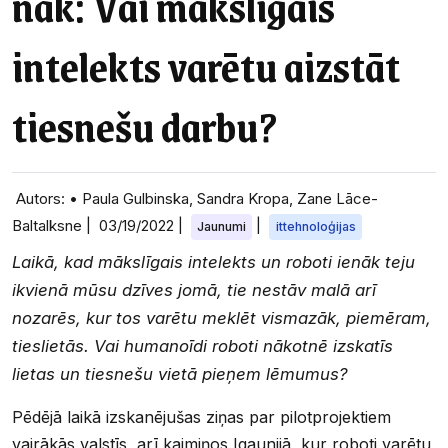
nāk: Vai mākslīgais
intelekts varētu aizstāt
tiesnešu darbu?
Autors: • Paula Gulbinska, Sandra Kropa, Zane Lāce-
Baltalksne |
03/19/2022
|
|
Jaunumi
ittehnoloģijas
Laikā, kad mākslīgais intelekts un roboti ienāk teju
ikvienā mūsu dzīves jomā, tie nestāv malā arī
nozarēs, kur tos varētu meklēt vismazāk, piemēram,
tieslietās. Vai humanoīdi roboti nākotnē izskatīs
lietas un tiesnešu vietā pieņem lēmumus?
Pēdējā laikā izskanējušas ziņas par pilotprojektiem
vairākās valstīs, arī kaimiņos Igaunijā, kur roboti varētu