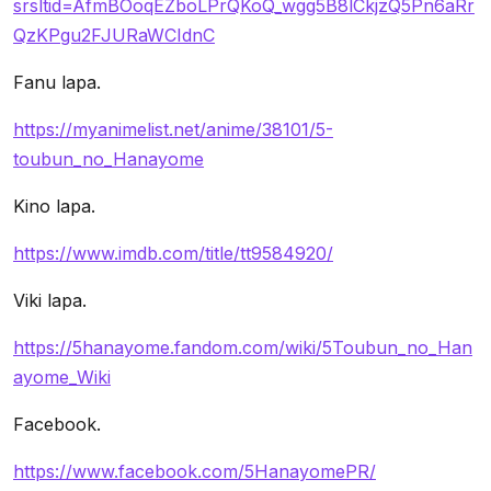
srsltid=AfmBOoqEZboLPrQKoQ_wgg5B8lCkjzQ5Pn6aRr
QzKPgu2FJURaWCIdnC
Fanu lapa.
https://myanimelist.net/anime/38101/5-
toubun_no_Hanayome
Kino lapa.
https://www.imdb.com/title/tt9584920/
Viki lapa.
https://5hanayome.fandom.com/wiki/5Toubun_no_Han
ayome_Wiki
Facebook.
https://www.facebook.com/5HanayomePR/