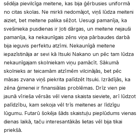
sēdēja pievilcīga meitene, kas bija ģērbusies uniformā
no citas skolas. Ne mirkli nedomājot, viņš lūdza meiteni
aiziet, bet meitene palika sēžot. Uesugi pamanīja, ka
svešinieka pusdienas ir ļoti dārgas, un meitene nejauši
pamanīja, ka nekaunīgais zēns viņa pārbaudes darbā
bija ieguvis perfektu atzīmi. Nekaunīgā meitene
iepazīstināja ar sevi kā Itsuki Nakano un pēc tam lūdza
nekaunīgajam skolniekam viņu pamācīt. Sākumā
skolnieks ar teicamām atzīmēm vilcinājās, bet pēc
māsas zvana viņš piekrita palīdzēt Itsuki. Izrādījās, ka
zēna ģimenei ir finansiālas problēmas. Drīz vien pie
jaunā vīrieša vērsās vēl viena skaista sieviete, arī lūdzot
palīdzību, kam sekoja vēl trīs meitenes ar līdzīgu
lūgumu. Futarū šokēja šāds skaistuļu pieplūdums vienas
dienas laikā, taču interesantākās lietas vēl bija tikai
priekšā.