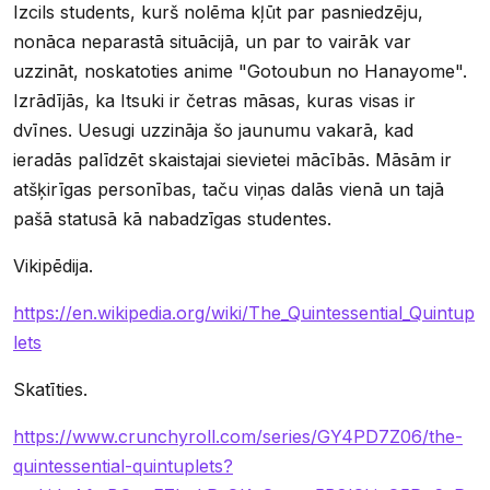
Izcils students, kurš nolēma kļūt par pasniedzēju,
nonāca neparastā situācijā, un par to vairāk var
uzzināt, noskatoties anime "Gotoubun no Hanayome".
Izrādījās, ka Itsuki ir četras māsas, kuras visas ir
dvīnes. Uesugi uzzināja šo jaunumu vakarā, kad
ieradās palīdzēt skaistajai sievietei mācībās. Māsām ir
atšķirīgas personības, taču viņas dalās vienā un tajā
pašā statusā kā nabadzīgas studentes.
Vikipēdija.
https://en.wikipedia.org/wiki/The_Quintessential_Quintup
lets
Skatīties.
https://www.crunchyroll.com/series/GY4PD7Z06/the-
quintessential-quintuplets?