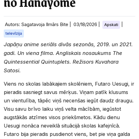
no Hanayome
Autors: Sagatavoja Ilmārs Bite |
03/18/2026
|
|
Apskati
televīzija
Japāņu anime seriāls divās sezonās, 2019. un 2021.
gadi. Un viena filma. Angliskais nosaukums The
Quintessential Quintuplets. Režisors Kuvahara
Satosi.
Viens no skolas labākajiem skolēniem, Futaro Uesugi, ir
pieradis sasniegt savus mērķus. Viņam patīk klusums
un vientulība, tāpēc viņš necenšas iegūt daudz draugu.
Visu savu brīvo laiku viņš velta mācībām, iegūstot
augstākās atzīmes visos priekšmetos. Kādu dienu
Uesugi nonāca neveiklā situācijā skolas kafejnīcā.
Futaro bija pieradis pusdienot viens, bet pie viņa galda