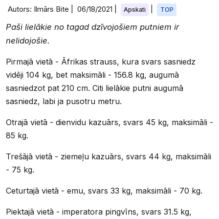
Autors: Ilmārs Bite |
06/18/2021
|
|
Apskati
TOP
Paši lielākie no tagad dzīvojošiem putniem ir
nelidojošie.
Pirmajā vietā - Āfrikas strauss, kura svars sasniedz
vidēji 104 kg, bet maksimāli - 156.8 kg, augumā
sasniedzot pat 210 cm. Citi lielākie putni augumā
sasniedz, labi ja pusotru metru.
Otrajā vietā - dienvidu kazuārs, svars 45 kg, maksimāli -
85 kg.
Trešājā vietā - ziemeļu kazuārs, svars 44 kg, maksimāli
- 75 kg.
Ceturtajā vietā - emu, svars 33 kg, maksimāli - 70 kg.
Piektajā vietā - imperatora pingvīns, svars 31.5 kg,