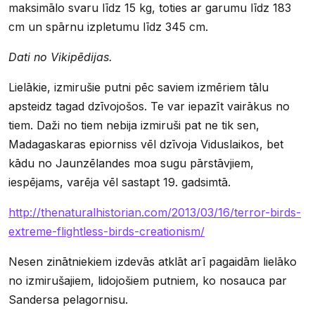
maksimālo svaru līdz 15 kg, toties ar garumu līdz 183
cm un spārnu izpletumu līdz 345 cm.
Dati no Vikipēdijas.
Lielākie, izmirušie putni pēc saviem izmēriem tālu
apsteidz tagad dzīvojošos. Te var iepazīt vairākus no
tiem. Daži no tiem nebija izmiruši pat ne tik sen,
Madagaskaras epiorniss vēl dzīvoja Viduslaikos, bet
kādu no Jaunzēlandes moa sugu pārstāvjiem,
iespējams, varēja vēl sastapt 19. gadsimtā.
http://thenaturalhistorian.com/2013/03/16/terror-birds-
extreme-flightless-birds-creationism/
Nesen zinātniekiem izdevās atklāt arī pagaidām lielāko
no izmirušajiem, lidojošiem putniem, ko nosauca par
Sandersa pelagornisu.