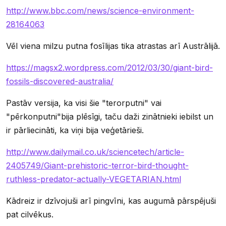
http://www.bbc.com/news/science-environment-
28164063
Vēl viena milzu putna fosīlijas tika atrastas arī Austrālijā.
https://magsx2.wordpress.com/2012/03/30/giant-bird-
fossils-discovered-australia/
Pastāv versija, ka visi šie "terorputni" vai
"pērkonputni"bija plēsīgi, taču daži zinātnieki iebilst un
ir pārliecināti, ka viņi bija veģetārieši.
http://www.dailymail.co.uk/sciencetech/article-
2405749/Giant-prehistoric-terror-bird-thought-
ruthless-predator-actually-VEGETARIAN.html
Kādreiz ir dzīvojuši arī pingvīni, kas augumā pārspējuši
pat cilvēkus.