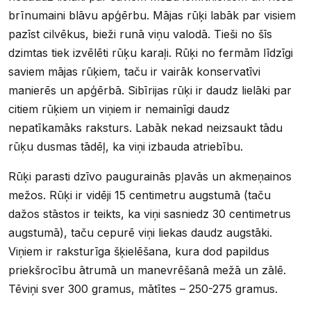
brīnumaini blāvu apģērbu. Mājas rūķi labāk par visiem
pazīst cilvēkus, bieži runā viņu valodā. Tieši no šīs
dzimtas tiek izvēlēti rūķu karaļi. Rūķi no fermām līdzīgi
saviem mājas rūķiem, taču ir vairāk konservatīvi
manierēs un apģērbā. Sibīrijas rūķi ir daudz lielāki par
citiem rūķiem un viņiem ir nemainīgi daudz
nepatīkamāks raksturs. Labāk nekad neizsaukt tādu
rūķu dusmas tādēļ, ka viņi izbauda atriebību.
Rūķi parasti dzīvo paugurainās pļavās un akmeņainos
mežos. Rūķi ir vidēji 15 centimetru augstumā (taču
dažos stāstos ir teikts, ka viņi sasniedz 30 centimetrus
augstumā), taču cepurē viņi liekas daudz augstāki.
Viņiem ir raksturīga šķielēšana, kura dod papildus
priekšrocību ātrumā un manevrēšanā mežā un zālē.
Tēviņi sver 300 gramus, mātītes – 250-275 gramus.