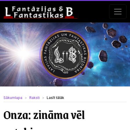
Sākumlapa
Raksti
Lasīt tālāk
Onza: zināma vēl