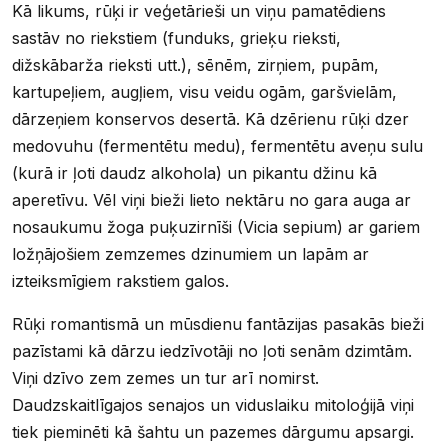
Kā likums, rūķi ir veģetārieši un viņu pamatēdiens
sastāv no riekstiem (funduks, grieķu rieksti,
dižskābarža rieksti utt.), sēnēm, zirņiem, pupām,
kartupeļiem, augļiem, visu veidu ogām, garšvielām,
dārzeņiem konservos desertā. Kā dzērienu rūķi dzer
medovuhu (fermentētu medu), fermentētu aveņu sulu
(kurā ir ļoti daudz alkohola) un pikantu džinu kā
aperetīvu. Vēl viņi bieži lieto nektāru no gara auga ar
nosaukumu žoga puķuzirnīši (Vicia sepium) ar gariem
ložņājošiem zemzemes dzinumiem un lapām ar
izteiksmīgiem rakstiem galos.
Rūķi romantismā un mūsdienu fantāzijas pasakās bieži
pazīstami kā dārzu iedzīvotāji no ļoti senām dzimtām.
Viņi dzīvo zem zemes un tur arī nomirst.
Daudzskaitlīgajos senajos un viduslaiku mitoloģijā viņi
tiek pieminēti kā šahtu un pazemes dārgumu apsargi.