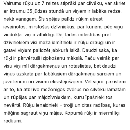
Vairums rūķu uz 7 reizes stiprāki par cilvēku, var skriet
ar ātrumu 35 jūdzes stundā un viņiem ir labāka redze,
nekā vanagam. Šīs spējas palīdz rūķim atrast
ievainotos, mirstošus dzīvniekus, par kuriem, pēc viņu
viedokļa, viņi ir atbildīgi. Dēļ tādas mīlestības pret
dzīvniekiem visi meža iemītnieki ir rūķu draugi un ir
gatavi viņiem palīdzēt jebkurā laikā. Daudzi saka, ka
rūķi ir pārvērtuši izjokošanu mākslā. Taču vairāk par
visu viņi mīl dārgakmeņus un rotaslietas, bet daudzi
viņus uzskata par labākajiem dārgakmeņu sargiem un
juvelieriem no visiem eksistējošajiem. Vēl viņi ir pazīstami
ar to, ka atbrīvo mežonīgos zvērus no cilvēku lamatām
un rūpējas par mājdzīvniekiem, kuru īpašnieki tos
nevērtē. Rūķu ienaidnieki – troļļi un citas radības, kuras
mēģina sagraut viņu mājas. Kopumā rūķi ir miermīlīgi
radījumi.