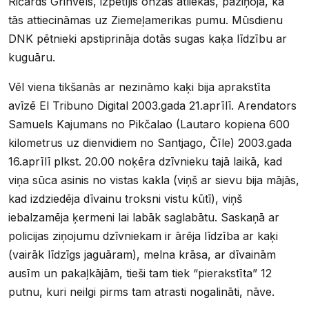
Ričards Grinvels, izpētījis onzas atliekas, paziņoja, ka
tās attiecināmas uz Ziemeļamerikas pumu. Mūsdienu
DNK pētnieki apstiprināja dotās sugas kaķa līdzību ar
kuguāru.
Vēl viena tikšanās ar nezināmo kaķi bija aprakstīta
avīzē El Tribuno Digital 2003.gada 21.aprīlī. Arendators
Samuels Kajumans no Pikčalao (Lautaro kopiena 600
kilometrus uz dienvidiem no Santjago, Čīle) 2003.gada
16.aprīlī plkst. 20.00 noķēra dzīvnieku tajā laikā, kad
viņa sūca asinis no vistas kakla (viņš ar sievu bija mājās,
kad izdziedēja dīvainu troksni vistu kūtī), viņš
iebalzamēja ķermeni lai labāk saglabātu. Saskaņā ar
policijas ziņojumu dzīvniekam ir ārēja līdzība ar kaķi
(vairāk līdzīgs jaguāram), melna krāsa, ar dīvainām
ausīm un pakaļkājām, tieši tam tiek “pierakstīta” 12
putnu, kuri neilgi pirms tam atrasti nogalināti, nāve.