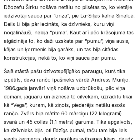
Džozefu Širku nošāva netālu no pilsētas to, ko vietējie
iedzīvotāji sauca par “onza”, pie La-Siljas kalna Sinaloā.
Deils Li bija pārliecināts, ka dzīvnieks, kuru viņi
nogalinājuši, nebija “puma”. Kaut arī pēc krāsojuma tas
atgādināja to, ko daži uzskata par “pumu”, viņa ausis,
kājas un ķermenis bija garāks, un tas bija citādas
konstrukcijas, nekā to, ko viņi sauca par pumu.
Šajā stāstā pašu dzīvotspējīgāko paraugu, kurš tika
izpētīts, deva rančo īpašnieks vārdā Andress Muriljo.
1986.gada janvārī viņš nošāva uzbrūkošu, pēc viņa
domām, jaguāru un aiznesa to cilvēkam, uzrādītu tikai
kā “Vega”, kuram, kā ziņots, piederējis netālu esošs
rančo. Zvērs bija mātīte 60 mārciņu (22 kilogrami)
svarā un 45 collas (1,1 metrs) garuma. Tika apgalvots,
ka dzīvnieks bijis ļoti līdzīgs pumai, taču tam bija liels
viegls ķermenis, daudz garākas svītrainas kājas, daudz