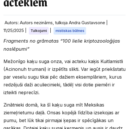
actekiem
Autors: Autors nezināms, tulkoja Andra Gustavsone |
11/25/2025
|
|
Tulkojumi
mistiskas būtnes
Fragments no grāmatas “100 lielie kriptozooloģijas
noslēpumi”
Mežonīgo kaķu suga onza, vai acteku kaķis Kuitlamistli
(Acinonuh trumani) ir izpētīts slikti. Var iegūt priekšstatu
par veselu sugu tikai pēc dažiem eksemplāriem, kurus
redzējuši daži aculiecinieki, tādēļ visi dotie piemēri ir
izteikti neprecīzi.
Zinātnieki domā, ka šī kaķu suga mīt Meksikas
ziemeļrietumu daļā. Onsas kopējā līdzība izsekojas ar
pumu, bet lūk tikai pirmajai ķepas ir spēcīgākas un
garākas. Dotajai kaķu sugai ķermenis un ausis ir daudz