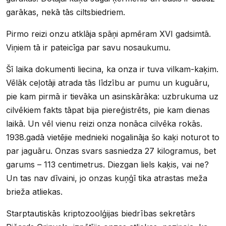
garākas, nekā tās ciltsbiedriem.
Pirmo reizi onzu atklāja spāņi apmēram XVI gadsimtā.
Viņiem tā ir pateicīga par savu nosaukumu.
Šī laika dokumenti liecina, ka onza ir tuva vilkam-kaķim.
Vēlāk ceļotāji atrada tās līdzību ar pumu un kuguāru,
pie kam pirmā ir tievāka un asinskārāka: uzbrukuma uz
cilvēkiem fakts tāpat bija piereģistrēts, pie kam dienas
laikā. Un vēl vienu reizi onza nonāca cilvēka rokās.
1938.gadā vietējie mednieki nogalināja šo kaķi noturot to
par jaguāru. Onzas svars sasniedza 27 kilogramus, bet
garums – 113 centimetrus. Diezgan liels kaķis, vai ne?
Un tas nav dīvaini, jo onzas kuņģī tika atrastas meža
brieža atliekas.
Starptautiskās kriptozoolģijas biedrības sekretārs