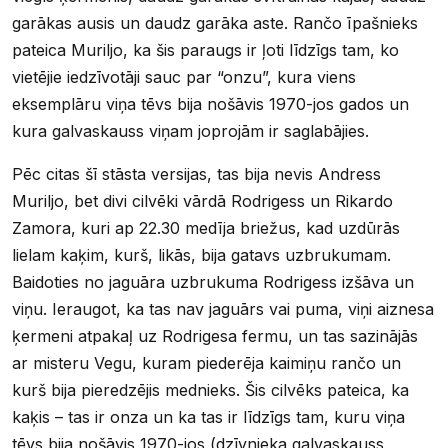
garākas ausis un daudz garāka aste. Rančo īpašnieks
pateica Muriljo, ka šis paraugs ir ļoti līdzīgs tam, ko
vietējie iedzīvotāji sauc par “onzu”, kura viens
eksemplāru viņa tēvs bija nošāvis 1970-jos gados un
kura galvaskauss viņam joprojām ir saglabājies.
Pēc citas šī stāsta versijas, tas bija nevis Andress
Muriljo, bet divi cilvēki vārdā Rodrigess un Rikardo
Zamora, kuri ap 22.30 medīja briežus, kad uzdūrās
lielam kaķim, kurš, likās, bija gatavs uzbrukumam.
Baidoties no jaguāra uzbrukuma Rodrigess izšāva un
viņu. Ieraugot, ka tas nav jaguārs vai puma, viņi aiznesa
ķermeni atpakaļ uz Rodrigesa fermu, un tas sazinājās
ar misteru Vegu, kuram piederēja kaimiņu rančo un
kurš bija pieredzējis mednieks. Šis cilvēks pateica, ka
kaķis – tas ir onza un ka tas ir līdzīgs tam, kuru viņa
tēvs bija nošāvis 1970-jos (dzīvnieka galvaskauss