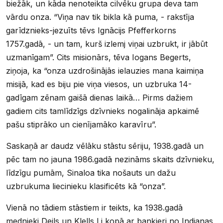
biežāk, un kāda nenoteikta cilvēku grupa deva tam
vārdu onza. “Viņa nav tik bikla kā puma, - rakstīja
garīdznieks-jezuīts tēvs Ignācijs Pfefferkorns
1757.gadā, - un tam, kurš izlemj viņai uzbrukt, ir jābūt
uzmanīgam”. Cits misionārs, tēva Iogans Begerts,
ziņoja, ka “onza uzdrošinājās ielauzies mana kaimiņa
misijā, kad es biju pie viņa viesos, un uzbruka 14-
gadīgam zēnam gaišā dienas laikā… Pirms dažiem
gadiem cits tamlīdzīgs dzīvnieks nogalināja apkaimē
pašu stiprāko un cienījamāko karavīru”.
Saskaņā ar daudz vēlāku stāstu sēriju, 1938.gadā un
pēc tam no jauna 1986.gadā nezināms skaits dzīvnieku,
līdzīgu pumām, Sinaloa tika nošauts un dažu
uzbrukuma liecinieku klasificēts kā “onza”.
Vienā no tādiem stāstiem ir teikts, ka 1938.gadā
mednieki Deils un Klells Li kopā ar banķieri no Indianas