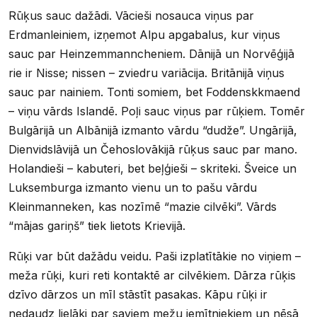
Rūķus sauc dažādi. Vācieši nosauca viņus par
Erdmanleiniem, izņemot Alpu apgabalus, kur viņus
sauc par Heinzemmanncheniem. Dānijā un Norvēģijā
rie ir Nisse; nissen – zviedru variācija. Britānijā viņus
sauc par nainiem. Tonti somiem, bet Foddenskkmaend
– viņu vārds Islandē. Poļi sauc viņus par rūķiem. Tomēr
Bulgārijā un Albānijā izmanto vārdu “dudže”. Ungārijā,
Dienvidslāvijā un Čehoslovākijā rūķus sauc par mano.
Holandieši – kabuteri, bet beļģieši – skriteki. Šveice un
Luksemburga izmanto vienu un to pašu vārdu
Kleinmanneken, kas nozīmē “mazie cilvēki”. Vārds
“mājas gariņš” tiek lietots Krievijā.
Rūķi var būt dažādu veidu. Paši izplatītākie no viņiem –
meža rūķi, kuri reti kontaktē ar cilvēkiem. Dārza rūķis
dzīvo dārzos un mīl stāstīt pasakas. Kāpu rūķi ir
nedaudz lielāki par saviem mežu iemītniekiem un nēsā