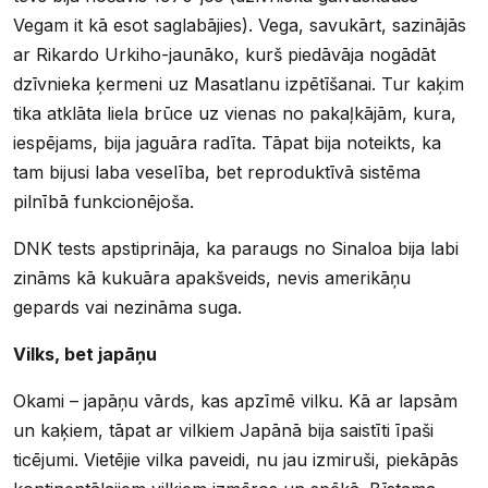
Vegam it kā esot saglabājies). Vega, savukārt, sazinājās
ar Rikardo Urkiho-jaunāko, kurš piedāvāja nogādāt
dzīvnieka ķermeni uz Masatlanu izpētīšanai. Tur kaķim
tika atklāta liela brūce uz vienas no pakaļkājām, kura,
iespējams, bija jaguāra radīta. Tāpat bija noteikts, ka
tam bijusi laba veselība, bet reproduktīvā sistēma
pilnībā funkcionējoša.
DNK tests apstiprināja, ka paraugs no Sinaloa bija labi
zināms kā kukuāra apakšveids, nevis amerikāņu
gepards vai nezināma suga.
Vilks, bet japāņu
Okami – japāņu vārds, kas apzīmē vilku. Kā ar lapsām
un kaķiem, tāpat ar vilkiem Japānā bija saistīti īpaši
ticējumi. Vietējie vilka paveidi, nu jau izmiruši, piekāpās