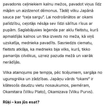
pavadonis ceļiniekiem kalnu mežos, pavadot viņus līdz
mājām un aizdzenot dēmonus. Tādēļ vilku Japānā
sauca par “ceļa sargu”. Lai nodrošinātos ar okami
palīdzību, ceļotājs nēsāja sev līdzi sālītus rīsus ar
pupām. Saglabājusies leģenda par aklu fleitistu, kurš
apmaldījās kalnos un tika izvests no meža, kā viņš
uzskatīja, mednieka pavadīts. Sasniedzis ciematu,
fleitists atklāja, ka mednieks bija vilks, kurš, tikko
pamanījis cilvēkus, uzreiz pazuda mežā un vairāk
nerādījās.
Vilka atainojums pie tempļa, pēc ticējumiem, sargāja no
ugunsgrēka un zādzības. Japāņu vārds “okami” ir
klātesošs daudzu vietu nosaukumos, piemēram,
Okamitaira (Vilku Plato), Okamizava (Vilku Purvs).
Rūķi – kas jūs esat?