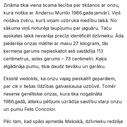
Zināma tikai viena ticama liecība par tikšanos ar onzu,
kura notika ar Andersu Murillo 1986.gada janvārī. Viņš
nošāva zvēru, kurš viņam uzbruka medību laikā. No
sākuma viņš noturēja laupījumu par jaguāru. Taču
apskates laikā nevarēja precīzi identificēt dzīvnieku. Āda
piederēja onzas mātītei ar masu 27 kilogrami, tās
ķermeņa garums nepieskaitot asti sastādīja 113
centimetrus, astes garums – 73 centimetri. Kaķis
atgādināja pumu, tikai daudz tievāku un garāku.
Eksistē viedoklis, ka onzu vajag pieskaitīt gepardiem,
par cik ir tiešas līdzības galvaskausa uzbūvē. Tomēr
nesenie ģenētiskie onzas, kura tika nogalināta
1986.gadā, atlieku pētījumi uzrādīja saistību starp onzu
un pumu Felis Concolor.
Pēc tam, kad spāņi apmetās Meksikā, dzīvnieku redzēja