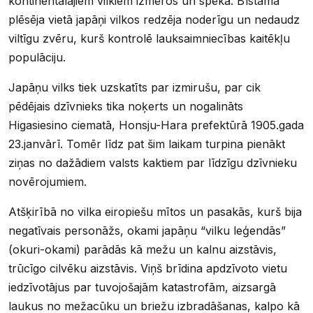
kontinentālajiem vilkiem izmēros un spēkā. Bīstama
plēsēja vietā japāņi vilkos redzēja noderīgu un nedaudz
viltīgu zvēru, kurš kontrolē lauksaimniecības kaitēkļu
populāciju.
Japāņu vilks tiek uzskatīts par izmirušu, par cik
pēdējais dzīvnieks tika noķerts un nogalināts
Higasiesino ciematā, Honsju-Hara prefektūrā 1905.gada
23.janvārī. Tomēr līdz pat šim laikam turpina pienākt
ziņas no dažādiem valsts kaktiem par līdzīgu dzīvnieku
novērojumiem.
Atšķirībā no vilka eiropiešu mītos un pasakās, kurš bija
negatīvais personāžs, okami japāņu “vilku leģendās”
(okuri-okami) parādās kā mežu un kalnu aizstāvis,
trūcīgo cilvēku aizstāvis. Viņš brīdina apdzīvoto vietu
iedzīvotājus par tuvojošajām katastrofām, aizsargā
laukus no mežacūku un briežu izbradāšanas, kalpo kā