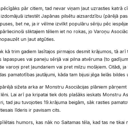
spēcīgāks pār citiem, tad nevar viņam ļaut uzrasties katrā c
izdomājuši iztestēt Japānas pilsētu aizsardzību (pārējā pa
puses, bet ne, ja ir vēlme izvilkt populāru sēriju pēc iespē
ārliecinoši sliktajiem tēliem iet no rokas, jo Varoņu Asociāc
nopauzēt un ļaut atgūties.
k kā trim gadiem lasītajos pirmajos desmit krājumos, tā arī
s lapaspues vai paneļu sērijā vai pilna atvēruma (to gadījum
 tie varoņi pret ļaundariem vai pret milzu mošķiem. Citādi, ja
as pamatotības jautājumi, kāda tam bijusi jēga lielās bildes 
vispārējā sižeta arka ar Monstru Asociācijas plāniem pārņemt
lēni. Lai arī pa kripatai tiek dots plašāks ieskats Monstru 
eri, tad jau tuvojoties 19.krājuma beigām, sāk rasties pamato
iesais līderis ir pavisam cits.
lētais humors, kas nāk no Saitamas tēla, kad tas ne tikai ne