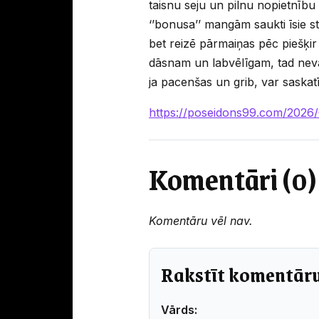
taisnu seju un pilnu nopietnību 
‘’bonusa’’ mangām saukti īsie s
bet reizē pārmaiņas pēc piešķir 
dāsnam un labvēlīgam, tad nevar
ja pacenšas un grib, var saskatī
https://poseidons99.com/202
Komentāri (0)
Komentāru vēl nav.
Rakstīt komentār
Vārds: