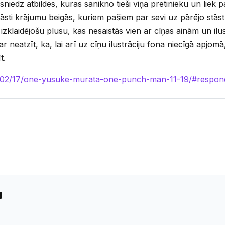
sniedz atbildes, kuras sanikno tieši viņa pretinieku un liek p
tāsti krājumu beigās, kuriem pašiem par sevi uz pārējo stā
izklaidējošu plusu, kas nesaistās vien ar cīņas ainām un ilus
 neatzīt, ka, lai arī uz cīņu ilustrāciju fona niecīgā apjom
t.
6/02/17/one-yusuke-murata-one-punch-man-11-19/#respon
u