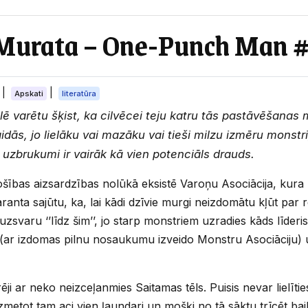
Murata – One-Punch Man #
6
|
|
Apskati
literatūra
arētu šķist, ka cilvēcei teju katru tās pastāvēšanas mir
ās, jo lielāku vai mazāku vai tieši milzu izmēru monstri
 uzbrukumi ir vairāk kā vien potenciāls drauds.
rošības aizsardzības nolūkā eksistē Varoņu Asociācija, kura 
ranta sajūtu, ka, lai kādi dzīvie murgi neizdomātu kļūt par re
uzsvaru ‘’līdz šim’’, jo starp monstriem uzradies kāds līderis
(ar izdomas pilnu nosaukumu izveido Monstru Asociāciju) 
ēji ar neko neizceļanmies Saitamas tēls. Puisis nevar lielīt
u uzmetot tam aci vien ļaundari un mošķi no tā sāktu trīcēt ba