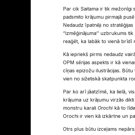
Par cik Saitama ir tik mežonīgi 
padsmito krājumu pirmajā pusē 
Nedaudz īpatnēji no stratēģijas 
‘’izmēģinājuma’’ uzbrukums tik p
reaģēt, ka labāk to vienā brīdī 
Kā iepriekš pirms nedaudz vairā
OPM sērijas aspekts ir kā viena
cīņas epizožu ilustrācijas. Būtu
vien no sižetiskā skatpunkta rod
Par ko arī jāatzīmē, ka lielā, 
krājuma uz krājumu virzās dikti 
monstru karali
Orochi
kā to līd
Orochi ir vien kā izkārtne un pat
Otrs plus būtu izceļams nepārspī