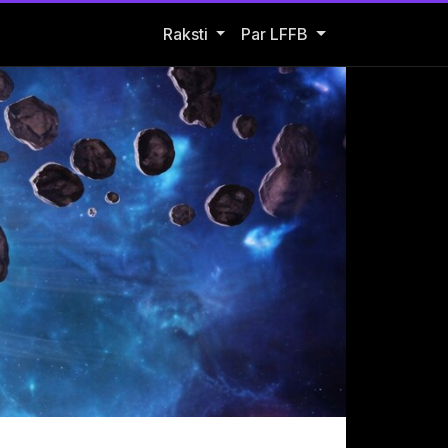
Open Raksti submenu
Raksti
Par LFFB