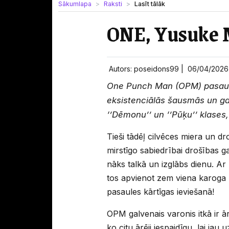
Sākumlapa
Raksti
Lasīt tālāk
ONE, Yusuke 
Autors: poseidons99 |
06/04/202
One Punch Man (OPM) pasaulē v
eksistenciālās šausmās un gaid
‘’Dēmonu’’ un ‘’Pūķu’’ klases,
Tieši tādēļ cilvēces miera un d
mirstīgo sabiedrībai drošības ga
nāks talkā un izglābs dienu. Ar 
tos apvienot zem viena karoga 
pasaules kārtīgas ieviešanā!
OPM galvenais varonis itkā ir ār
ko citu ārēji iespaidīgu, lai ja