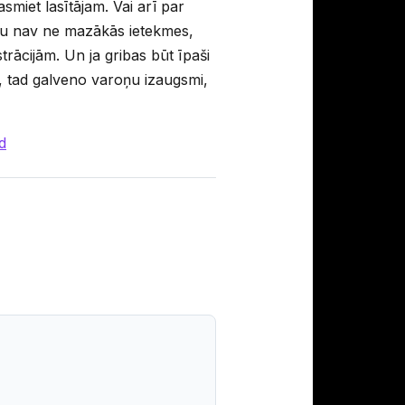
asmiet lasītājam. Vai arī par
stu nav ne mazākās ietekmes,
trācijām. Un ja gribas būt īpaši
ā, tad galveno varoņu izaugsmi,
d