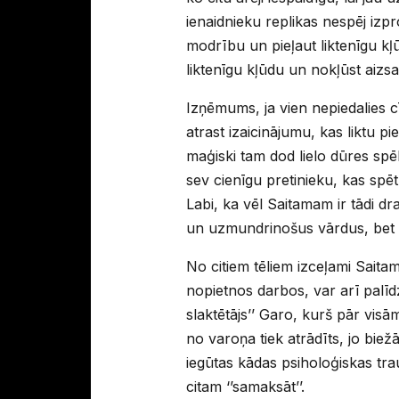
ienaidnieku replikas nespēj izp
modrību un pieļaut liktenīgu kļ
liktenīgu kļūdu un nokļūst aizsa
Izņēmums, ja vien nepiedalies cī
atrast izaicinājumu, kas liktu p
maģiski tam dod lielo dūres spē
sev cienīgu pretinieku, kas spē
Labi, ka vēl Saitamam ir tādi d
un uzmundrinošus vārdus, bet pi
No citiem tēliem izceļami Sait
nopietnos darbos, var arī palīd
slaktētājs’’ Garo, kurš pār visā
no varoņa tiek atrādīts, jo bie
iegūtas kādas psiholoģiskas tra
citam ‘’samaksāt’’.