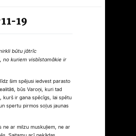
11-19
kli būtu jātrīc
, no kuriem visbīstamākie ir
līdz šim spējusi iedvest parasto
alitāti, būs Varoņi, kuri tad
, kurš ir gana spēcīgs, lai spētu
un spertu pirmos soļus jaunas
ies ne ar milzu muskuļiem, ne ar
ilēs. Saitamu arī nekādas