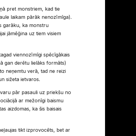
īņā pret monstriem, kad tie
saule laikam pārāk nenozīmīga).
jas garāku, ka monstru
ijai jāmēģina uz tiem visiem
 tagad viennozīmīgi spēcīgākais
ā gan derētu lielāks formāts)
 to neņemtu verā, tad ne reizi
un sižeta ietvaros.
 varu pār pasauli uz priekšu no
Asociācijā ar mežonīgi baismu
tas aizdomas, ka šis baisais
ļaujas tikt izprovocēts, bet ar