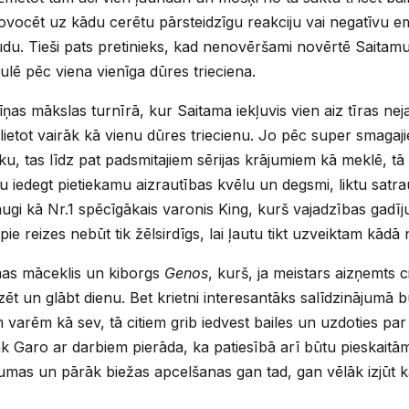
rovocēt uz kādu cerētu pārsteidzīgu reakciju vai negatīvu em
ūdu. Tieši pats pretinieks, kad nenovēršami novērtē Saitamu 
ulē pēc viena vienīga dūres trieciena.
ņas mākslas turnīrā, kur Saitama iekļuvis vien aiz tīras nej
ielietot vairāk kā vienu dūres triecienu. Jo pēc super smagaji
ku, tas līdz pat padsmitajiem sērijas krājumiem kā meklē, t
tu iedegt pietiekamu aizrautības kvēlu un degsmi, liktu satr
raugi kā Nr.1 spēcīgākais varonis King, kurš vajadzības gadī
e reizes nebūt tik žēlsirdīgs, lai ļautu tikt uzveiktam kādā
amas māceklis un kiborgs
Genos
, kurš, ja meistars aizņemts 
zēt un glābt dienu. Bet krietni interesantāks salīdzinājumā 
m varēm kā sev, tā citiem grib iedvest bailes un uzdoties par
žāk Garo ar darbiem pierāda, ka patiesībā arī būtu pieskaitā
umas un pārāk biežas apcelšanas gan tad, gan vēlāk izjūt kā