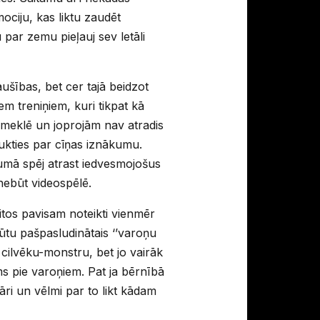
ociju, kas liktu zaudēt
par zemu pieļauj sev letāli
aušības, bet cer tajā beidzot
em treniņiem, kuri tikpat kā
ā meklē un joprojām nav atradis
aukties par cīņas iznākumu.
jumā spēj atrast iedvesmojošus
 nebūt videospēlē.
citos pavisam noteikti vienmēr
būtu pašpasludinātais ‘’varoņu
 cilvēku-monstru, bet jo vairāk
ms pie varoņiem. Pat ja bērnībā
ri un vēlmi par to likt kādam