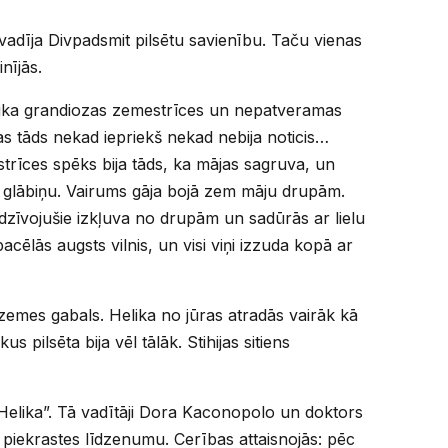
svadīja Divpadsmit pilsētu savienību. Taču vienas
nījās.
notika grandiozas zemestrīces un nepatveramas
s tāds nekad iepriekš nekad nebija noticis…
trīces spēks bija tāds, ka mājas sagruva, un
t glābiņu. Vairums gāja bojā zem māju drupām.
zdzīvojušie izkļuva no drupām un sadūrās ar lielu
 pacēlās augsts vilnis, un visi viņi izzuda kopā ar
zemes gabals. Helika no jūras atradās vairāk kā
s pilsēta bija vēl tālāk. Stihijas sitiens
“Helika”. Tā vadītāji Dora Kaconopolo un doktors
piekrastes līdzenumu. Cerības attaisnojās: pēc