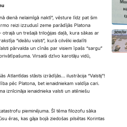
nu
enā dienā nelaimīgā naktī”, vēsture līdz pat šim
Pirmo reizi izzudusī zeme parādījās Platona
 otrajā un trešajā triloģijas daļā, kura sākas ar
kstīja “ideālu valsti”, kurā cilvēki iedalīti
lsti pārvalda un cīnās par visiem īpašs “sargu”
rivātīpašuma. Virsaiši dzīvo karotāju vidū,
ās Atlantīdas stāsts izrādījās… ilustrācija “Valstij”!
ldība pēc Platona, bet ienaidniekam valdīja cari.
ma iznīcināja ienaidnieka valsti un atēniešu
atastrofu pieminējuma. Šī tēma filozofu sāka
u ēras, kas gāja bojā ziedošas pilsētas Korintas