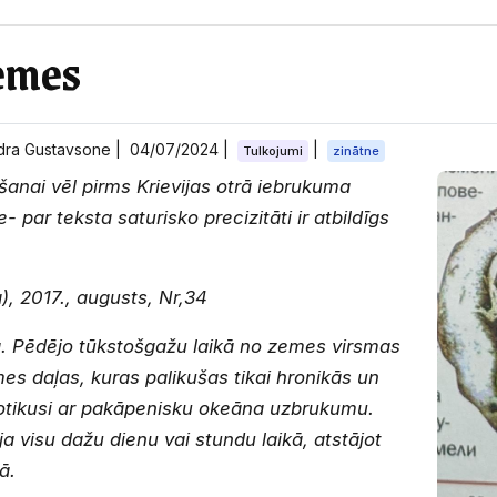
emes
Andra Gustavsone |
04/07/2024
|
|
Tulkojumi
zinātne
šanai vēl pirms Krievijas otrā iebrukuma
- par teksta saturisko precizitāti ir atbildīgs
, 2017., augusts, Nr,34
. Pēdējo tūkstošgažu laikā no zemes virsmas
s daļas, kuras palikušas tikai hronikās un
notikusi ar pakāpenisku okeāna uzbrukumu.
ja visu dažu dienu vai stundu laikā, atstājot
ā.