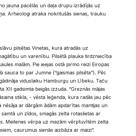
no jauna pacēlās un daļa drupu izrādījās uz
. Arheologi atraka nokritušās sienas, trauku
slāvu pilsētas Vinetas, kura atradās uz
, bagātību un varenību. Pilsētā plauka tirdzniecība
ules malām. Pie ieejas ostā pirmo reizi Eiropas
ši sauca to par Jumne (“gaismas pilsēta”). Pēc
tgādināja viduslaiku Hamburgu un Lībeku. Taču
neta XII gadsimta beigās izzuda. “Greznās mājas
rāsaina stikla, - vēsta leģenda, kura radās jau pēc
netā nēsāja ar dārgām ādām apdarītas mantijas un
s samtā un zīdos, smagās zelta rotaslietas ar
us. Meitenes vērpa uz mazām vērptuvītēm zelta
usiem, caurumus sienās aizbāza ar maizi”.