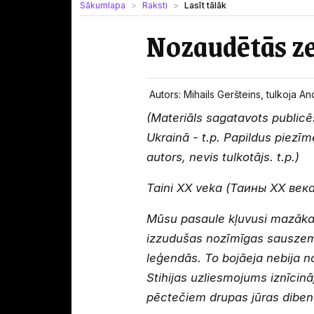
Sākumlapa
Raksti
Lasīt tālāk
Nozaudētās z
Autors: Mihails Geršteins, tulkoja 
(Materiāls sagatavots publicē
Ukrainā - t.p. Papildus piezīme
autors, nevis tulkotājs. t.p.)
Taini XX veka (Таины ХХ века)
Mūsu pasaule kļuvusi mazāka
izzudušas nozīmīgas sauszeme
leģendās. To bojāeja nebija 
Stihijas uzliesmojums iznīcinā
pēctečiem drupas jūras diben