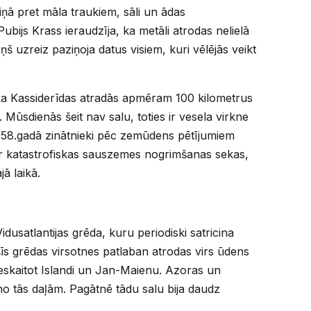
aiņā pret māla traukiem, sāli un ādas
bijs Krass ieraudzīja, ka metāli atrodas nelielā
 viņš uzreiz paziņoja datus visiem, kuri vēlējās veikt
, ka Kassiderīdas atradās apmēram 100 kilometrus
 Mūsdienās šeit nav salu, toties ir vesela virkne
958.gadā zinātnieki pēc zemūdens pētījumiem
ir katastrofiskas sauszemes nogrimšanas sekas,
jā laikā.
idusatlantijas grēda, kuru periodiski satricina
īs grēdas virsotnes patlaban atrodas virs ūdens
 ieskaitot Islandi un Jan-Maienu. Azoras un
o tās daļām. Pagātnē tādu salu bija daudz