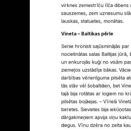
virknes zemestrīču līča dibens 
sauszemes, zem uznesumu slāņa
lauskas, statuetes, monētas.
Vineta – Baltikas pērle
Senie hronisti sajūsminājās par 
nocietinātas salas Baltijas jūrā
un enkurojās kuģi no visām pasa
ziemeļos uzstādīja bākas. Vācie
darbības vērienīguma pilsēta a
tās stāv vēl šobaltdien, bet Vi
tajā bija rotātas ar logiem no k
pilsētas bojāejas. – Vīrieši Vi
beretes. Sievietes bija iekūņota
dārgakmeņiem apvija viņu kakl
diegus. Vīnu dzēra no zelta ka