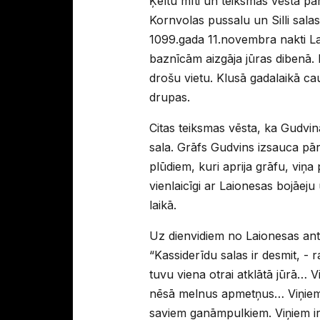
Ķeltu mīti un teiksmas vēsta pa
Kornvolas pussalu un Silli sal
1099.gada 11.novembra nakti Lai
baznīcām aizgāja jūras dibenā. I
drošu vietu. Klusā gadalaikā cau
drupas.
Citas teiksmas vēsta, ka Gudvin
sala. Grāfs Gudvins izsauca pār
plūdiem, kuri aprija grāfu, viņa 
vienlaicīgi ar Laionesas bojāej
laikā.
Uz dienvidiem no Laionesas antī
“Kassiderīdu salas ir desmit, - 
tuvu viena otrai atklātā jūrā… V
nēsā melnus apmetņus… Viņiem i
saviem ganāmpulkiem. Viņiem ir 