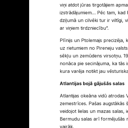
viņi atdot jūras tirgotājiem apm
izstrādājumiem… Pēc tam, kad Pu
dziļumā un cilvēki tur ir viltīgi,
ar viņiem tirdzniecību”.
Plīnijs un Ptolemajs precizēja
uz rietumiem no Pireneju valsts.
sēkļu un zemūdens virsotņu. 1
nonāca pie secinājuma, ka tās 
kura varēja notikt jau vēsturiska
Atlantijas bojā gājušās salas
Atlantijas okeāna vidū atrodas V
zemestrīces. Pašas augstākās š
veidojot lielas un mazas salas,
Bermudu salas arī formējušās n
vairāk.