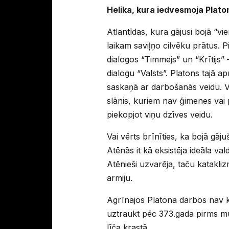
Helika, kura iedvesmoja Plato
Atlantīdas, kura gājusi bojā “vi
laikam saviļņo cilvēku prātus. 
dialogos “Timmejs” un “Krītijs” –
dialogu “Valsts”. Platons tajā apra
saskaņā ar darbošanās veidu. Va
slānis, kuriem nav ģimenes vai p
piekopjot viņu dzīves veidu.
Vai vērts brīnīties, ka bojā gājuš
Atēnās it kā eksistēja ideāla va
Atēnieši uzvarēja, taču katakliz
armiju.
Agrīnajos Platona darbos nav k
uztraukt pēc 373.gada pirms mūs
līča krastā.