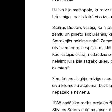
Helika bija metropole, kura vir
briesmīgas nakts laikā viss izmai
Sicīlijas Diodors vēstīja, ka “
zemju un pilsētu applūšanas; ka
Satrakojās nelaime naktī. Zemes
cilvēkiem nebija iespējas meklē
Kad iestājās diena, nedaudzie i
nelaimi: jūra bija satrakojusies,
dzimteni”.
Zem ūdens aizgāja milzīgs saus
divu kilometru attālumā, bet blaku
nepažēloja nevienu.
1988.gadā tika radīts projekts 
Stīvens Soters nolēma apsekot 