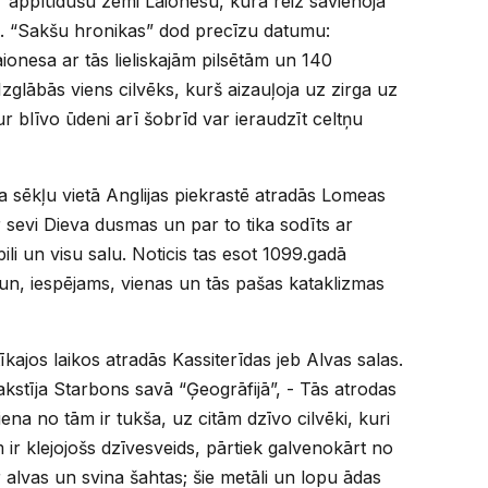
r applūdušu zemi Laionesu, kura reiz savienoja
as. “Sakšu hronikas” dod precīzu datumu:
onesa ar tās lieliskajām pilsētām un 140
zglābās viens cilvēks, kurš aizauļoja uz zirga uz
r blīvo ūdeni arī šobrīd var ieraudzīt celtņu
a sēkļu vietā Anglijas piekrastē atradās Lomeas
 sevi Dieva dusmas un par to tika sodīts ar
pili un visu salu. Noticis tas esot 1099.gadā
u un, iespējams, vienas un tās pašas kataklizmas
kajos laikos atradās Kassiterīdas jeb Alvas salas.
rakstīja Starbons savā “Ģeogrāfijā”, - Tās atrodas
iena no tām ir tukša, uz citām dzīvo cilvēki, kuri
r klejojošs dzīvesveids, pārtiek galvenokārt no
alvas un svina šahtas; šie metāli un lopu ādas