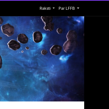
Open Raksti submenu
Raksti
Par LFFB