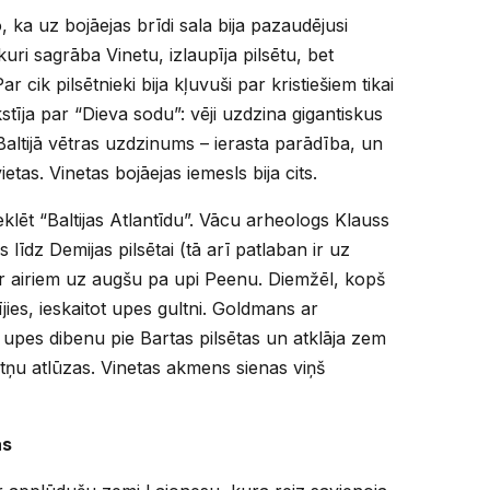
 ka uz bojāejas brīdi sala bija pazaudējusi
ri sagrāba Vinetu, izlaupīja pilsētu, bet
ar cik pilsētnieki bija kļuvuši par kristiešiem tikai
kstīja par “Dieva sodu”: vēji uzdzina gigantiskus
u Baltijā vētras uzdzinums – ierasta parādība, un
ietas. Vinetas bojāejas iemesls bija cits.
eklēt “Baltijas Atlantīdu”. Vācu arheologs Klauss
līdz Demijas pilsētai (tā arī patlaban ir uz
ar airiem uz augšu pa upi Peenu. Diemžēl, kopš
ījies, ieskaitot upes gultni. Goldmans ar
a upes dibenu pie Bartas pilsētas un atklāja zem
tņu atlūzas. Vinetas akmens sienas viņš
as