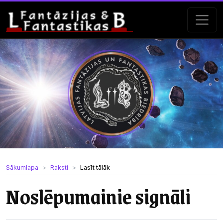
Sākumlapa
Raksti
Lasīt tālāk
Noslēpumainie signāli