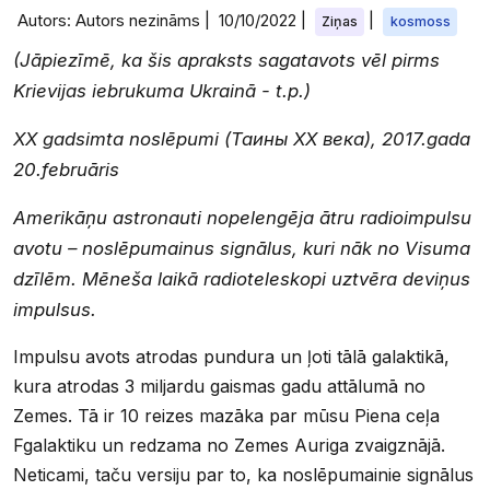
Autors: Autors nezināms |
10/10/2022
|
|
Ziņas
kosmoss
(Jāpiezīmē, ka šis apraksts sagatavots vēl pirms
Krievijas iebrukuma Ukrainā - t.p.)
XX gadsimta noslēpumi (Таины ХХ века), 2017.gada
20.februāris
Amerikāņu astronauti nopelengēja ātru radioimpulsu
avotu – noslēpumainus signālus, kuri nāk no Visuma
dzīlēm. Mēneša laikā radioteleskopi uztvēra deviņus
impulsus.
Impulsu avots atrodas pundura un ļoti tālā galaktikā,
kura atrodas 3 miljardu gaismas gadu attālumā no
Zemes. Tā ir 10 reizes mazāka par mūsu Piena ceļa
Fgalaktiku un redzama no Zemes Auriga zvaigznājā.
Neticami, taču versiju par to, ka noslēpumainie signālus