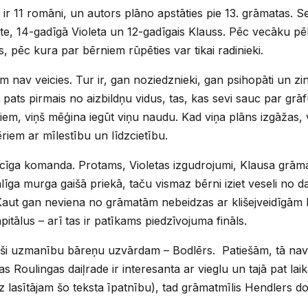
ir 11 romāni, un autors plāno apstāties pie 13. grāmatas. Ser
te, 14-gadīgā Violeta un 12-gadīgais Klauss. Pēc vecāku pēk
s, pēc kura par bērniem rūpēties var tikai radinieki.
m nav veicies. Tur ir, gan noziedznieki, gan psihopāti un zi
 pats pirmais no aizbildņu vidus, tas, kas sevi sauc par grāf
riem, viņš mēģina iegūt viņu naudu. Kad viņa plāns izgāžas, v
ēriem ar mīlestību un līdzcietību.
ēcīga komanda. Protams, Violetas izgudrojumi, Klausa grāma
alīga murga gaišā priekā, taču vismaz bērni iziet veseli no
Kaut gan neviena no grāmatām nebeidzas ar klišejveidīgām l
itālus – arī tas ir patīkams piedzīvojuma fināls.
uši uzmanību bāreņu uzvārdam – Bodlērs. Patiešām, tā nav
s Roulingas daiļrade ir interesanta ar vieglu un tajā pat lai
īdz lasītājam šo teksta īpatnību), tad grāmatmīlis Hendlers