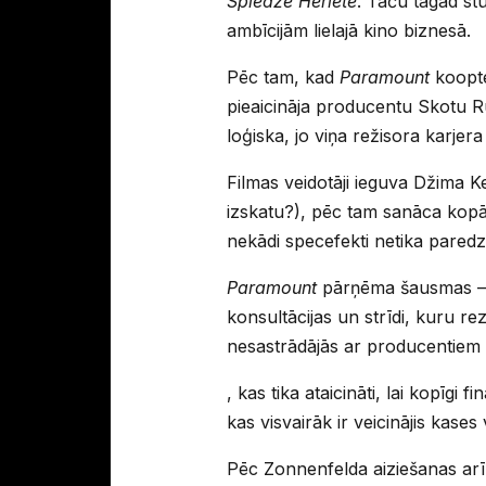
Spiedze Heriete
. Taču tagad st
ambīcijām lielajā kino biznesā.
Pēc tam, kad
Paramount
kooptē
pieaicināja producentu Skotu R
loģiska, jo viņa režisora karjer
Filmas veidotāji ieguva Džima Ke
izskatu?), pēc tam sanāca kopā 
nekādi specefekti netika paredz
Paramount
pārņēma šausmas – st
konsultācijas un strīdi, kuru r
nesastrādājās ar producentie
, kas tika ataicināti, lai kopīgi f
kas visvairāk ir veicinājis kases
Pēc Zonnenfelda aiziešanas arī 