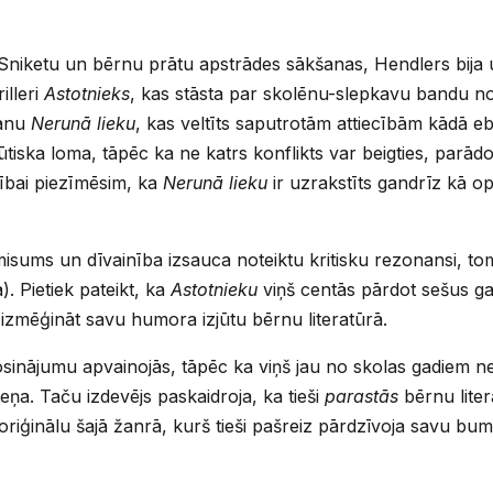
Sniketu un bērnu prātu apstrādes sākšanas, Hendlers bija u
illeri
Astotnieks
, kas stāsta par skolēnu-slepkavu bandu no
mānu
Nerunā lieku
, kas veltīts saputrotām attiecībām kādā 
būtiska loma, tāpēc ka ne katrs konflikts var beigties, parā
nībai piezīmēsim, ka
Nerunā lieku
ir uzrakstīts gandrīz kā o
ums un dīvainība izsauca noteiktu kritisku rezonansi, to
ā). Pietiek pateikt, ka
Astotnieku
viņš centās pārdot sešus ga
izmēģināt savu humora izjūtu bērnu literatūrā.
inājumu apvainojās, tāpēc ka viņš jau no skolas gadiem n
eņa. Taču izdevējs paskaidroja, ka tieši
parastās
bērnu lite
oriģinālu šajā žanrā, kurš tieši pašreiz pārdzīvoja savu bum