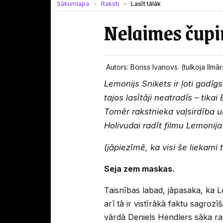
Sākumlapa
Raksti
Lasīt tālāk
Nelaimes čupi
Autors: Boriss Ivanovs. (tulkoja Ilmār
Lemonijs Snikets ir ļoti godī
tajos lasītāji neatradīs – tik
Tomēr rakstnieka vaļsirdība 
Holivudai radīt filmu Lemonij
(jāpiezīmē, ka visi še liekami 
Seja zem maskas.
Taisnības labad, jāpasaka, ka L
arī tā ir vistīrākā faktu sagroz
vārdā Deniels Hendlers sāka ra