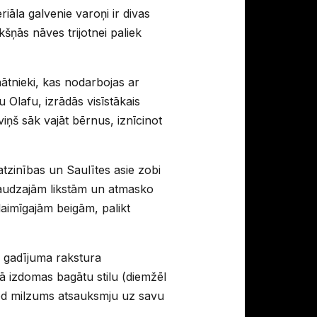
iāla galvenie varoņi ir divas
šņās nāves trijotnei paliek
nātnieki, kas nodarbojas ar
u Olafu, izrādās visīstākais
iņš sāk vajāt bērnus, iznīcinot
tzinības un Saulītes asie zobi
 daudzajām likstām un atmasko
aimīgajām beigām, palikt
 gadījuma rakstura
kā izdomas bagātu stilu (diemžēl
 dod milzums atsauksmju uz savu