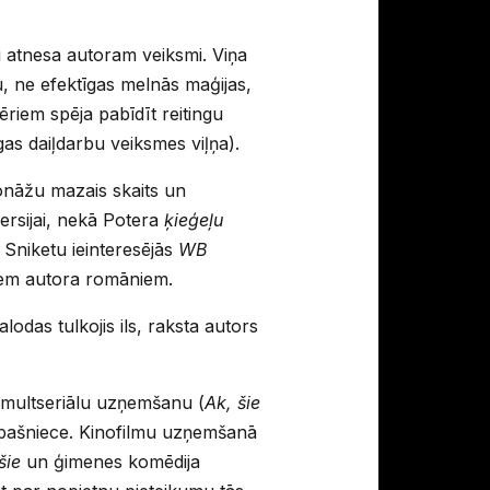
i atnesa autoram veiksmi. Viņa
u, ne efektīgas melnās maģijas,
riem spēja pabīdīt reitingu
as daiļdarbu veiksmes viļņa).
sonāžu mazais skaits un
ersijai, nekā Potera
ķieģeļu
r Sniketu ieinteresējās
WB
isiem autora romāniem.
das tulkojis ils, raksta autors
 multseriālu uzņemšanu (
Ak, šie
 īpašniece. Kinofilmu uzņemšanā
šie
un ģimenes komēdija