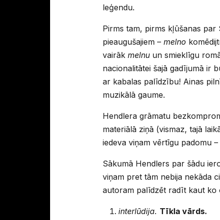
leģendu.
Pirms tam, pirms kļūšanas par 
pieaugušajiem –
melno
komēdijtr
vairāk
melnu
un smieklīgu ro
nacionalitātei šajā gadījumā ir 
ar kabalas palīdzību! Ainas pil
muzikālā gaume.
Hendlera grāmatu bezkompromis
materiālā ziņā (vismaz, tajā laik
iedeva viņam vērtīgu padomu – 
Sākumā Hendlers par šādu ieros
viņam pret tām nebija nekāda ci
autoram palīdzēt radīt kaut ko 
interlūdija.
Tīkla vārds.