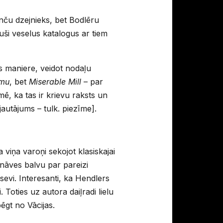
nču dzejnieks, bet Bodlēru
ījuši veselus katalogus ar tiem
as maniere, veidot nodaļu
umu
, bet
Miserable Mill
– par
mē, ka tas ir krievu raksts un
jautājums – tulk. piezīme].
a viņa varoņi sekojot klasiskajai
cnāves balvu par pareizi
sevi. Interesanti, ka Hendlers
. Toties uz autora daiļradi lielu
bēgt no Vācijas.