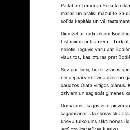
Patlaban Lemonija Sniketa ciklā 
māsas un brālis: mazulīte Saulī
solīds kapitāls un vēl testament
Diemžēl ar radiniekiem Bodlērie
bīstamiem pētījumiem... Turklāt,
nelietis. Ieguvis varu pār Bodlē
visus tos, kas izturas pret Bodl
Sev par laimi, bērni izrādās sp
nespēj pārvērst viņu dzīvi no g
daudzos Olafa viltīgos plānus. 
dzīviem un saglabāt ģimenes kap
Domājams, ka jūs esat pievērs
sagadīšanās. Ja skolas skolotāja
krievu tulkojums slikti nones l
iemīļoto literatūras klasiku.