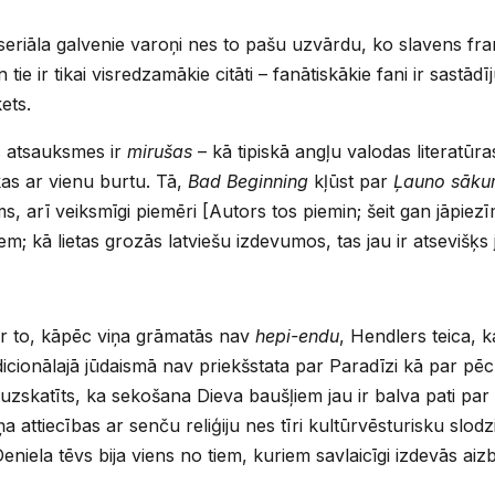
eriāla galvenie varoņi nes to pašu uzvārdu, ko slavens fra
tie ir tikai visredzamākie citāti – fanātiskākie fani ir sastād
ets.
s atsauksmes ir
mirušas
– kā tipiskā angļu valodas literatūr
kas ar vienu burtu. Tā,
Bad Beginning
kļūst par
Ļauno sāk
ams, arī veiksmīgi piemēri [Autors tos piemin; šeit gan jāpiezī
em; kā lietas grozās latviešu izdevumos, tas jau ir atsevišķs 
ar to, kāpēc viņa grāmatās nav
hepi-endu
, Hendlers teica, k
adicionālajā jūdaismā nav priekšstata par Paradīzi kā par pē
uzskatīts, ka sekošana Dieva baušļiem jau ir balva pati par 
a attiecības ar senču reliģiju nes tīri kultūrvēsturisku slodzi
Deniela tēvs bija viens no tiem, kuriem savlaicīgi izdevās aiz