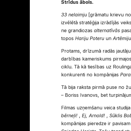
Strīdus ābols.
33 nelaimju
[grāmatu krievu nos
izvēlētā stratēģija izrādījās ve
ne grandiozas
alternatīvās
pasa
topos
Hariju Poteru
un
Artēmiju
Protams, drīzumā radās jautājum
darbības kameriskums pirmajo
ciklu. Tā kā tiesības uz Roulin
konkurenti no kompānijas
Para
Tā bija raksta pirmā puse no ž
– Boriss Ivanovs, bet turpināju
Filmas uzņemšanu veica studij
bērneļi!
,
Ej, Arnold!
,
Sūklis Bo
kompānijas pieredze ir pavisam 