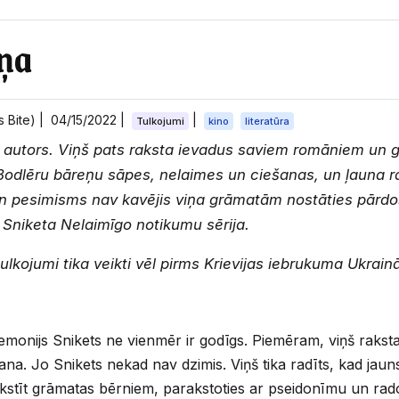
ņa
s Bite) |
04/15/2022
|
|
Tulkojumi
kino
literatūra
gs autors. Viņš pats raksta ievadus saviem romāniem un g
ai Bodlēru bāreņu sāpes, nelaimes un ciešanas, un ļauna 
un pesimisms nav kavējis viņa grāmatām nostāties pārdoš
a Sniketa Nelaimīgo notikumu sērija.
tulkojumi tika veikti vēl pirms Krievijas iebrukuma Ukrainā
emonijs Snikets ne vienmēr ir godīgs. Piemēram, viņš raksta
īšana. Jo Snikets nekad nav dzimis. Viņš tika radīts, kad ja
kstīt grāmatas bērniem, parakstoties ar pseidonīmu un rad