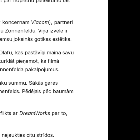
st par nopietnu pieteikumu tās
der koncernam
Viacom
), partneri
ju Zonnenfeldu. Viņa izvēle ir
damsu jokainās gotikas estētika.
 Olafu, kas pastāvīgi maina savu
turklāt pieņemot, ka filmā
Zonnenfelda pakalpojumus.
īgāku summu. Sākās garas
onnenfelds. Pēdējais pēc baumām
flikts ar
DreamWorks
par to,
nejaukties citu strīdos.