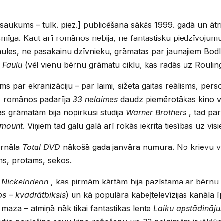
aukums – tulk. piez.] publicēšana sākās 1999. gadā un ātr
iksmīga. Kaut arī romānos nebija, ne fantastisku piedzīvojum
ules, ne pasakainu dzīvnieku, grāmatas par jaunajiem Bodlē
 Faulu
(vēl vienu bērnu grāmatu ciklu, kas radās uz Rouling
s par ekranizāciju – par laimi, sižeta gaitas reālisms, per
s romānos padarīja
33 nelaimes
daudz piemērotākas kino v
gas grāmatām bija nopirkusi studija
Warner Brothers
, tad pa
mount
. Viņiem tad galu galā arī rokās iekrita tiesības uz v
urnāla
Total DVD
nākošā gada janvāra numura. No krievu valo
ms, protams, sekos.
a
Nickelodeon
, kas pirmām kārtām bija pazīstama ar bērnu
bs – kvadrātbiksis
) un kā populāra kabeļtelevīzijas kanāla
maza – atmiņā nāk tikai fantastikas lente
Laiku apstādināju