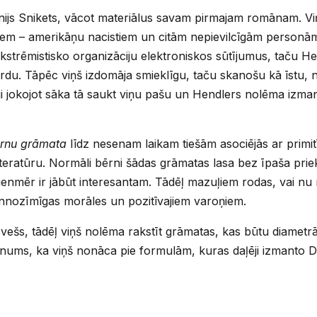
ijs Snikets, vācot materiālus savam pirmajam romānam. Vi
āļiem – amerikāņu nacistiem un citām nepievilcīgām personā
 ekstrēmistisko organizāciju elektroniskos sūtījumus, taču He
vārdu. Tāpēc viņš izdomāja smieklīgu, taču skanošu kā īstu
gi jokojot sāka tā saukt viņu pašu un Hendlers nolēma izma
rnu grāmata
līdz nesenam laikam tiešām asociējās ar primit
u literatūru. Normāli bērni šādas grāmatas lasa bez īpaša pri
ienmēr ir jābūt interesantam. Tādēļ mazuļiem rodas, vai nu 
ennozīmīgas morāles un pozitīvajiem varoņiem.
vešs, tādēļ viņš nolēma rakstīt grāmatas, kas būtu diametrāl
īnums, ka viņš nonāca pie formulām, kuras daļēji izmanto