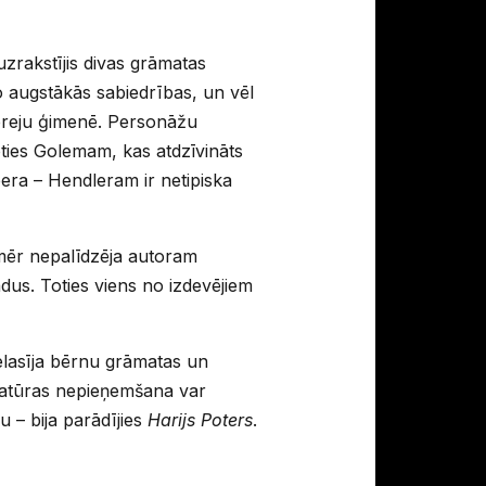
zrakstījis divas grāmatas
 augstākās sabiedrības, un vēl
ebreju ģimenē. Personāžu
doties Golemam, kas atdzīvināts
pera – Hendleram ir netipiska
mēr nepalīdzēja autoram
dus. Toties viens no izdevējiem
elasīja bērnu grāmatas un
ratūras nepieņemšana var
u – bija parādījies
Harijs Poters
.