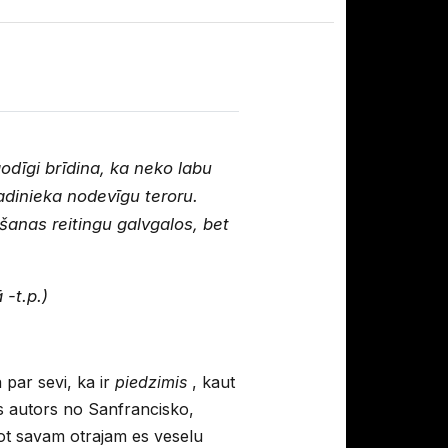
odīgi brīdina, ka neko labu
radinieka nodevīgu teroru.
anas reitingu galvgalos, bet
 -t.p.)
 par sevi, ka ir
piedzimis
, kaut
uns autors no Sanfrancisko,
ot savam otrajam es veselu