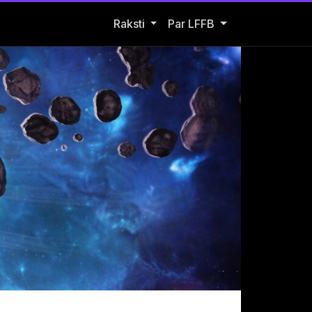
Open Raksti submenu
Raksti
Par LFFB