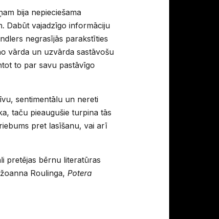
ņam bija nepieciešama
m. Dabūt vajadzīgo informāciju
ndlers negrasījās parakstīties
, no vārda un uzvārda sastāvošu
ntot to par savu pastāvīgo
īvu, sentimentālu un nereti
eka, taču pieaugušie turpina tās
riebums pret lasīšanu, vai arī
i pretējas bērnu literatūras
 Džoanna Roulinga,
Potera