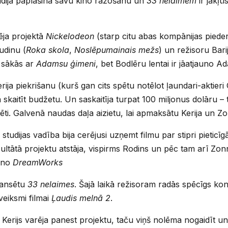
udija paplašina savu kino ražošanu un
33 nelaimēm
ir jākļū
ja projektā
Nickelodeon
(starp citu abas kompānijas pie
udinu (
Roka skola
,
Noslēpumainais mežs
) un režisoru Bari
a sākās ar
Adamsu ģimeni
, bet Bodlēru lentai ir jāatjauno A
rija piekrišanu (kurš gan cits spētu notēlot ļaundari-aktieri
skaitīt budžetu. Un saskaitīja turpat 100 miljonus dolāru – 
ēti. Galvenā naudas daļa aizietu, lai apmaksātu Kerija un 
udijas vadība bija cerējusi uzņemt filmu par stipri pietic
ezultātā projektu atstāja, vispirms Rodins un pēc tam arī Z
m no
DreamWorks
inansētu
33 nelaimes
. Šajā laikā režisoram radās spēcīgs kon
 veiksmi filmai
Ļaudis melnā 2
.
Kerijs varēja panest projektu, taču viņš nolēma nogaidīt un 