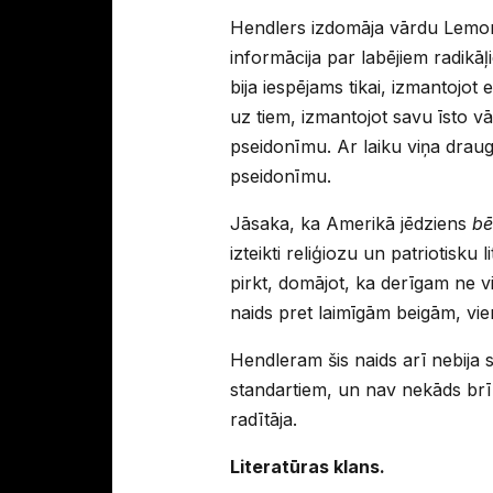
Hendlers izdomāja vārdu Lemon
informācija par labējiem radik
bija iespējams tikai, izmantojot
uz tiem, izmantojot savu īsto 
pseidonīmu. Ar laiku viņa drau
pseidonīmu.
Jāsaka, ka Amerikā jēdziens
bē
izteikti reliģiozu un patriotisk
pirkt, domājot, ka derīgam ne v
naids pret laimīgām beigām, vi
Hendleram šis naids arī nebija s
standartiem, un nav nekāds br
radītāja.
Literatūras klans.