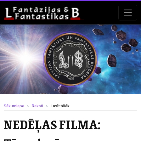
Sākumlapa
Raksti
Lasīt tālāk
NEDĒĻAS FILMA: