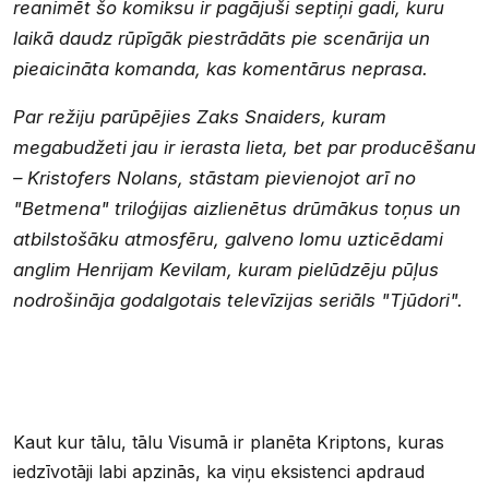
reanimēt šo komiksu ir pagājuši septiņi gadi, kuru
laikā daudz rūpīgāk piestrādāts pie scenārija un
pieaicināta komanda, kas komentārus neprasa.
Par režiju parūpējies Zaks Snaiders, kuram
megabudžeti jau ir ierasta lieta, bet par producēšanu
– Kristofers Nolans, stāstam pievienojot arī no
"Betmena" triloģijas aizlienētus drūmākus toņus un
atbilstošāku atmosfēru, galveno lomu uzticēdami
anglim Henrijam Kevilam, kuram pielūdzēju pūļus
nodrošināja godalgotais televīzijas seriāls "Tjūdori".
Kaut kur tālu, tālu Visumā ir planēta Kriptons, kuras
iedzīvotāji labi apzinās, ka viņu eksistenci apdraud