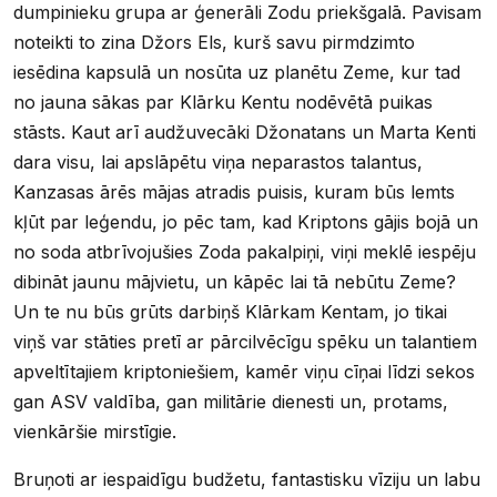
dumpinieku grupa ar ģenerāli Zodu priekšgalā. Pavisam
noteikti to zina Džors Els, kurš savu pirmdzimto
iesēdina kapsulā un nosūta uz planētu Zeme, kur tad
no jauna sākas par Klārku Kentu nodēvētā puikas
stāsts. Kaut arī audžuvecāki Džonatans un Marta Kenti
dara visu, lai apslāpētu viņa neparastos talantus,
Kanzasas ārēs mājas atradis puisis, kuram būs lemts
kļūt par leģendu, jo pēc tam, kad Kriptons gājis bojā un
no soda atbrīvojušies Zoda pakalpiņi, viņi meklē iespēju
dibināt jaunu mājvietu, un kāpēc lai tā nebūtu Zeme?
Un te nu būs grūts darbiņš Klārkam Kentam, jo tikai
viņš var stāties pretī ar pārcilvēcīgu spēku un talantiem
apveltītajiem kriptoniešiem, kamēr viņu cīņai līdzi sekos
gan ASV valdība, gan militārie dienesti un, protams,
vienkāršie mirstīgie.
Bruņoti ar iespaidīgu budžetu, fantastisku vīziju un labu