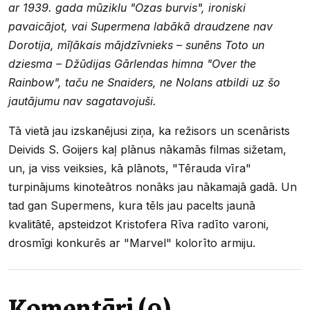
ar 1939. gada mūziklu "Ozas burvis", ironiski
pavaicājot, vai Supermena labākā draudzene nav
Dorotija, mīļākais mājdzīvnieks – sunēns Toto un
dziesma – Džūdijas Gārlendas himna "Over the
Rainbow", taču ne Snaiders, ne Nolans atbildi uz šo
jautājumu nav sagatavojuši.
Tā vietā jau izskanējusi ziņa, ka režisors un scenārists
Deivids S. Goijers kaļ plānus nākamās filmas sižetam,
un, ja viss veiksies, kā plānots, "Tērauda vīra"
turpinājums kinoteātros nonāks jau nākamajā gadā. Un
tad gan Supermens, kura tēls jau pacelts jaunā
kvalitātē, apsteidzot Kristofera Rīva radīto varoni,
drosmīgi konkurēs ar "Marvel" kolorīto armiju.
Komentāri (0)