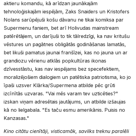
aktieru komandu, kā arīdzan jaunākajām
tehnoloģiskajām iespējām, Zaks Snaiders un Kristofers
Nolans sarūpējuši košu dāvanu ne tikai komiksa par
Supermenu faniem, bet arī Holivudas mainstream
patērētājiem, un darījuši to tik tālredzīgi, ka nav kritušu
vēstures un pagātnes obligātās godināšanas lamatās,
bet likuši pamatus jaunai franšīzei, kas no jauna un ar
grandiozu vērienu atklās popkultūras ikonas
dzīvesstāstu, kas nav iespējams bez specefektiem,
moralizējošiem dialogiem un patētiska patriotisma, ko jo
īpaši uzsver Klārka/Supermena atbilde pēc grūti
izcīnītās uzvaras. "Vai mēs varam tev uzticēties?"
izskan viņam adresētais jautājums, un atbilde izšaujas
kā no lielgabala. "Es taču esmu amerikānis. Puisis no
Kanzasas."
Kino citātu cienītāji, visticamāk, savilks treknu paralēli