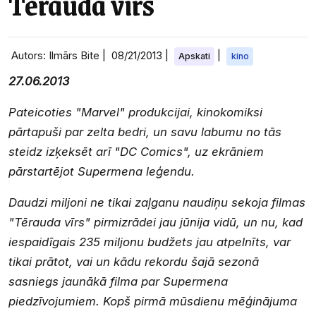
Tērauda vīrs
Autors: Ilmārs Bite |
08/21/2013
|
|
Apskati
kino
27.06.2013
Pateicoties "Marvel" produkcijai, kinokomiksi
pārtapuši par zelta bedri, un savu labumu no tās
steidz izķeksēt arī "DC Comics", uz ekrāniem
pārstartējot Supermena leģendu.
Daudzi miljoni ne tikai zaļganu naudiņu sekoja filmas
"Tērauda vīrs" pirmizrādei jau jūnija vidū, un nu, kad
iespaidīgais 235 miljonu budžets jau atpelnīts, var
tikai prātot, vai un kādu rekordu šajā sezonā
sasniegs jaunākā filma par Supermena
piedzīvojumiem. Kopš pirmā mūsdienu mēģinājuma