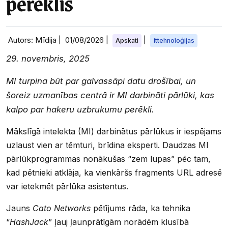
perēklis
Autors: Mīdija |
01/08/2026
|
|
Apskati
ittehnoloģijas
29. novembris, 2025
MI turpina būt par galvassāpi datu drošībai, un
šoreiz uzmanības centrā ir MI darbināti pārlūki, kas
kalpo par hakeru uzbrukumu perēkli.
Mākslīgā intelekta (MI) darbinātus pārlūkus ir iespējams
uzlaust vien ar tēmturi, brīdina eksperti. Daudzas MI
pārlūkprogrammas nonākušas “zem lupas” pēc tam,
kad pētnieki atklāja, ka vienkāršs fragments URL adresē
var ietekmēt pārlūka asistentus.
Jauns
Cato Networks
pētījums rāda, ka tehnika
“
HashJack
” ļauj ļaunprātīgām norādēm klusībā