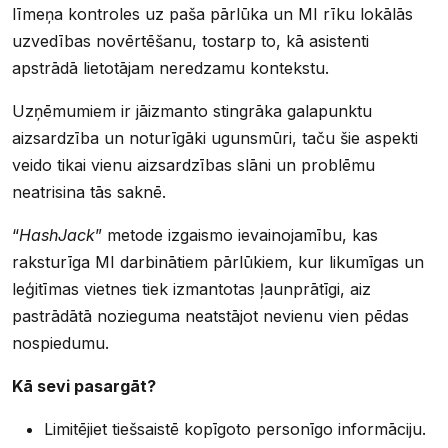
līmeņa kontroles uz paša pārlūka un MI rīku lokālās
uzvedības novērtēšanu, tostarp to, kā asistenti
apstrādā lietotājam neredzamu kontekstu.
Uzņēmumiem ir jāizmanto stingrāka galapunktu
aizsardzība un noturīgāki ugunsmūri, taču šie aspekti
veido tikai vienu aizsardzības slāni un problēmu
neatrisina tās saknē.
“
HashJack
” metode izgaismo ievainojamību, kas
raksturīga MI darbinātiem pārlūkiem, kur likumīgas un
leģitīmas vietnes tiek izmantotas ļaunprātīgi, aiz
pastrādātā nozieguma neatstājot nevienu vien pēdas
nospiedumu.
Kā sevi pasargāt?
Limitējiet tiešsaistē kopīgoto personīgo informāciju.