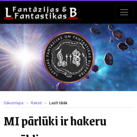
Sākumlapa
Raksti
Lasīt tālāk
MI pārlūki ir hakeru