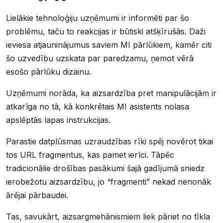
Lielākie tehnoloģiju uzņēmumi ir informēti par šo
problēmu, taču to reakcijas ir būtiski atšķīrušās. Daži
ieviesa atjauninājumus saviem MI pārlūkiem, kamēr citi
šo uzvedību uzskata par paredzamu, ņemot vērā
esošo pārlūku dizainu.
Uzņēmumi norāda, ka aizsardzība pret manipulācijām ir
atkarīga no tā, kā konkrētais MI asistents nolasa
apslēptās lapas instrukcijas.
Parastie datplūsmas uzraudzības rīki spēj novērot tikai
tos URL fragmentus, kas pamet ierīci. Tāpēc
tradicionālie drošības pasākumi šajā gadījumā sniedz
ierobežotu aizsardzību, jo “fragmenti” nekad nenonāk
ārējai pārbaudei.
Tas, savukārt, aizsargmehānismiem liek pāriet no tīkla