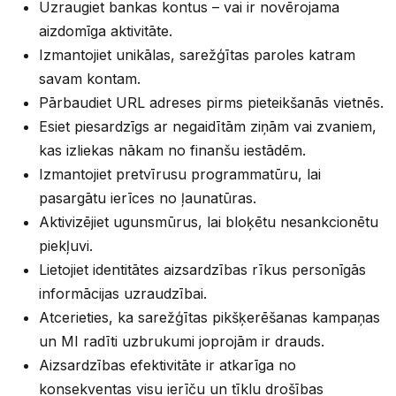
Uzraugiet bankas kontus – vai ir novērojama
aizdomīga aktivitāte.
Izmantojiet unikālas, sarežģītas paroles katram
savam kontam.
Pārbaudiet URL adreses pirms pieteikšanās vietnēs.
Esiet piesardzīgs ar negaidītām ziņām vai zvaniem,
kas izliekas nākam no finanšu iestādēm.
Izmantojiet pretvīrusu programmatūru, lai
pasargātu ierīces no ļaunatūras.
Aktivizējiet ugunsmūrus, lai bloķētu nesankcionētu
piekļuvi.
Lietojiet identitātes aizsardzības rīkus personīgās
informācijas uzraudzībai.
Atcerieties, ka sarežģītas pikšķerēšanas kampaņas
un MI radīti uzbrukumi joprojām ir drauds.
Aizsardzības efektivitāte ir atkarīga no
konsekventas visu ierīču un tīklu drošības