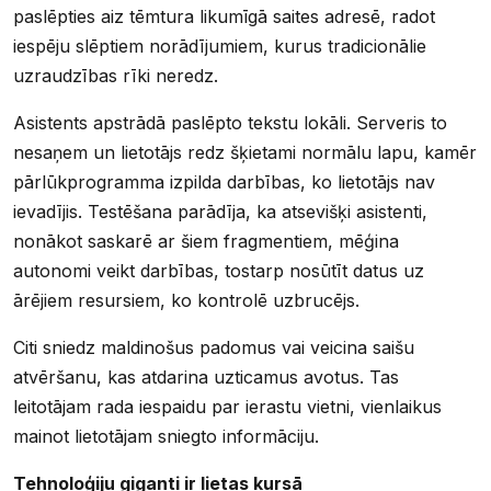
paslēpties aiz tēmtura likumīgā saites adresē, radot
iespēju slēptiem norādījumiem, kurus tradicionālie
uzraudzības rīki neredz.
Asistents apstrādā paslēpto tekstu lokāli. Serveris to
nesaņem un lietotājs redz šķietami normālu lapu, kamēr
pārlūkprogramma izpilda darbības, ko lietotājs nav
ievadījis. Testēšana parādīja, ka atsevišķi asistenti,
nonākot saskarē ar šiem fragmentiem, mēģina
autonomi veikt darbības, tostarp nosūtīt datus uz
ārējiem resursiem, ko kontrolē uzbrucējs.
Citi sniedz maldinošus padomus vai veicina saišu
atvēršanu, kas atdarina uzticamus avotus. Tas
leitotājam rada iespaidu par ierastu vietni, vienlaikus
mainot lietotājam sniegto informāciju.
Tehnoloģiju giganti ir lietas kursā