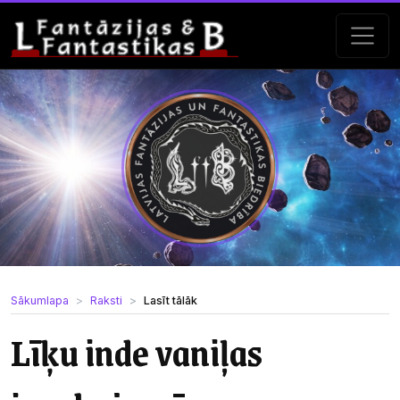
Sākumlapa
Raksti
Lasīt tālāk
Līķu inde vaniļas