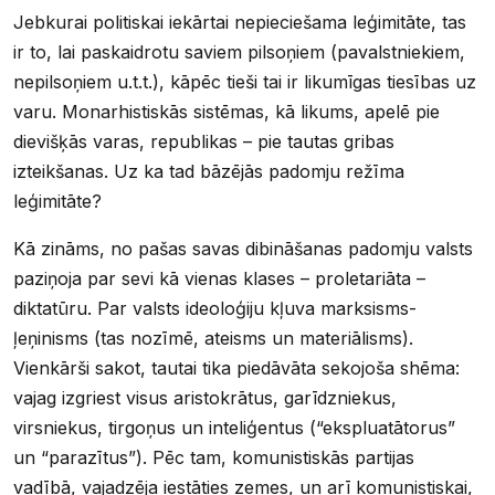
Jebkurai politiskai iekārtai nepieciešama leģimitāte, tas
ir to, lai paskaidrotu saviem pilsoņiem (pavalstniekiem,
nepilsoņiem u.t.t.), kāpēc tieši tai ir likumīgas tiesības uz
varu. Monarhistiskās sistēmas, kā likums, apelē pie
dievišķās varas, republikas – pie tautas gribas
izteikšanas. Uz ka tad bāzējās padomju režīma
leģimitāte?
Kā zināms, no pašas savas dibināšanas padomju valsts
paziņoja par sevi kā vienas klases – proletariāta –
diktatūru. Par valsts ideoloģiju kļuva marksisms-
ļeņinisms (tas nozīmē, ateisms un materiālisms).
Vienkārši sakot, tautai tika piedāvāta sekojoša shēma:
vajag izgriest visus aristokrātus, garīdzniekus,
virsniekus, tirgoņus un inteliģentus (“ekspluatātorus”
un “parazītus”). Pēc tam, komunistiskās partijas
vadībā, vajadzēja iestāties zemes, un arī komunistiskai,