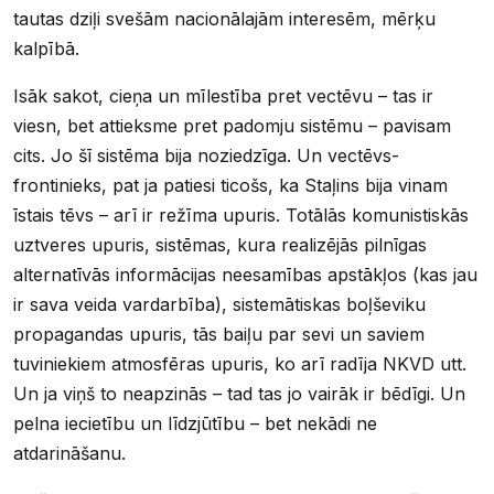
tautas dziļi svešām nacionālajām interesēm, mērķu
kalpībā.
Isāk sakot, cieņa un mīlestība pret vectēvu – tas ir
viesn, bet attieksme pret padomju sistēmu – pavisam
cits. Jo šī sistēma bija noziedzīga. Un vectēvs-
frontinieks, pat ja patiesi ticošs, ka Staļins bija vinam
īstais tēvs – arī ir režīma upuris. Totālās komunistiskās
uztveres upuris, sistēmas, kura realizējās pilnīgas
alternatīvās informācijas neesamības apstākļos (kas jau
ir sava veida vardarbība), sistemātiskas boļševiku
propagandas upuris, tās baiļu par sevi un saviem
tuviniekiem atmosfēras upuris, ko arī radīja NKVD utt.
Un ja viņš to neapzinās – tad tas jo vairāk ir bēdīgi. Un
pelna iecietību un līdzjūtību – bet nekādi ne
atdarināšanu.