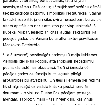
parastos veterānus, bet speciālus, taču tā jau ir
atsevisķa tēma.) Tieši ar viņu “muļķisma” svētību oficiāli
tiek izskaidrota padomju simbolikas restaurācija, Staļina
faktiskā reabilitācija un citas svina nejaucības, kuras pie
citiem apstākļiem norīt atteiktos par visputinistiskākā
publika. Vispār, ieslēdz arī citas jaudas: raksturīgi, ka
pēdējos gados pie 9.maija kulta atkal aktīvi pievilkusies
Maskavas Patriarhija.
“Lielā uzvara”, bezdievīgās padomju 9.maija lieldienas –
vienīgais idejiskais kodols, attaisnojošais nepadomju
putiniskās sistēmas eksistenci. Tieši šī iemesla dēļ
pēdējos gados devītmaija kults ieguvis pilnīgi
ārpusrobežīgu atvēzienu. Un tieši šī iemesla dēļ rezīms
tik slimīgi reaģē uz visādu kritisku pieskārienu šim
datumam. Jo visi, no Putina līdz pēdējam posteņa
mentam, saprot: 9.maijs – tas ir vienīgais, kas viņus