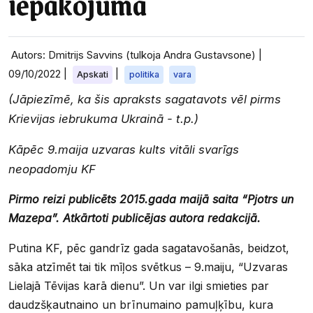
iepakojumā
Autors: Dmitrijs Savvins (tulkoja Andra Gustavsone) |
09/10/2022
|
|
Apskati
politika
vara
(Jāpiezīmē, ka šis apraksts sagatavots vēl pirms
Krievijas iebrukuma Ukrainā - t.p.)
Kāpēc 9.maija uzvaras kults vitāli svarīgs
neopadomju KF
Pirmo reizi publicēts 2015.gada maijā saita “Pjotrs un
Mazepa”. Atkārtoti publicējas autora redakcijā
.
Putina KF, pēc gandrīz gada sagatavošanās, beidzot,
sāka atzīmēt tai tik mīļos svētkus – 9.maiju, “Uzvaras
Lielajā Tēvijas karā dienu”. Un var ilgi smieties par
daudzšķautnaino un brīnumaino pamuļķību, kura