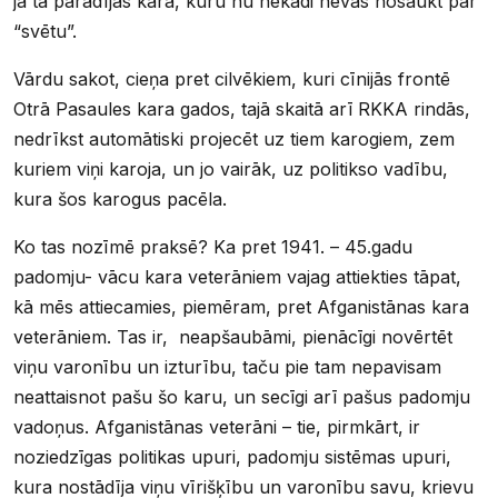
ja tā parādījās karā, kuru nu nekādi nevas nosaukt par
“svētu”.
Vārdu sakot, cieņa pret cilvēkiem, kuri cīnijās frontē
Otrā Pasaules kara gados, tajā skaitā arī RKKA rindās,
nedrīkst automātiski projecēt uz tiem karogiem, zem
kuriem viņi karoja, un jo vairāk, uz politikso vadību,
kura šos karogus pacēla.
Ko tas nozīmē praksē? Ka pret 1941. – 45.gadu
padomju- vācu kara veterāniem vajag attiekties tāpat,
kā mēs attiecamies, piemēram, pret Afganistānas kara
veterāniem. Tas ir, neapšaubāmi, pienācīgi novērtēt
viņu varonību un izturību, taču pie tam nepavisam
neattaisnot pašu šo karu, un secīgi arī pašus padomju
vadoņus. Afganistānas veterāni – tie, pirmkārt, ir
noziedzīgas politikas upuri, padomju sistēmas upuri,
kura nostādīja viņu vīrišķību un varonību savu, krievu