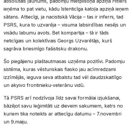
absolūtais ļaunums, padomju mietpilsoņa apziņā Hitlers
ieņēma to pat vietu, kādu īstenticīga katoļa apziņā ieņem
sātans. Attiecīgi, ja nacistiskā Vācija – tas ir inferni, tad
PSRS, kura to uzvarēja – visuma labsirdības nesējs un
visādu labumu avots. Bet kompartija – tā ir tāds
neticīgais un kolektīvais Georgs Uzvarētājs, kurš
sagrāva briesmīgo fašistisku drakonu.
Šo piegājienu plaštautmasas uzņēma pozitīvi. Padomju
sistēma, kuras vēsturiskais fiasko jau acīmredzami
izzīmējās, ieguva seva atbalstu tad vēl daudzskaitlīgo
un akyivo frontinieku-veterānu vidū.
Tā PSRS arī nodzīvoja līdz savai formālai izjukšanai,
bāzējot savu leģimitāti uz dieveim sakumiem, katrs no
kuriem tika noteikts ar attiecīgu datumu – 7.novembri
un 9.maiju.