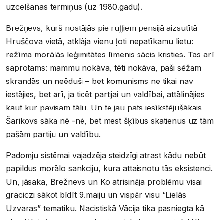
uzcelšanas termiņus (uz 1980.gadu).
Brežņevs, kurš nostājās pie ruļļiem pensijā aizsutītā
Hruščova vietā, atklāja vienu ļoti nepatīkamu lietu:
režīma morālās leģimitātes līmenis sācis kristies. Tas arī
saprotams: mammu nokāva, tēti nokāva, paši sēžam
skrandās un neēduši – bet komunisms ne tikai nav
iestājies, bet arī, ja ticēt partijai un valdībai, attālinājies
kaut kur pavisam tālu. Un te jau pats iesīkstējušākais
Šarikovs sāka nē -nē, bet mest šķībus skatienus uz tām
pašām partiju un valdību.
Padomju sistēmai vajadzēja steidzīgi atrast kādu nebūt
papildus morālo sankciju, kura attaisnotu tās eksistenci.
Un, jāsaka, Brežnevs un Ko atrisināja problēmu visai
graciozi sākot bīdīt 9.maiju un vispār visu “Lielās
Uzvaras” tematiku. Nacistiskā Vācija tika pasniegta kā