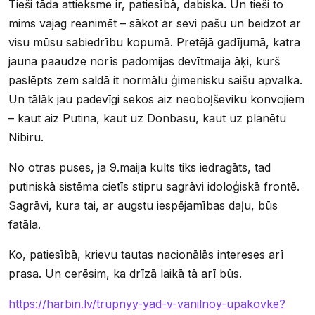
Tieši tāda attieksme ir, patiesībā, dabiska. Un tieši to
mims vajag reanimēt – sākot ar sevi pašu un beidzot ar
visu mūsu sabiedrību kopumā. Pretējā gadījumā, katra
jauna paaudze norīs padomijas devītmaija āķi, kurš
paslēpts zem saldā it normālu ģimenisku saišu apvalka.
Un tālāk jau padevīgi sekos aiz neoboļševiku konvojiem
– kaut aiz Putina, kaut uz Donbasu, kaut uz planētu
Nibiru.
No otras puses, ja 9.maija kults tiks iedragāts, tad
putiniskā sistēma cietīs stipru sagrāvi idoloģiskā frontē.
Sagrāvi, kura tai, ar augstu iespējamības daļu, būs
fatāla.
Ko, patiesībā, krievu tautas nacionālās intereses arī
prasa. Un cerēsim, ka drīzā laikā tā arī būs.
https://harbin.lv/trupnyy-yad-v-vanilnoy-upakovke?