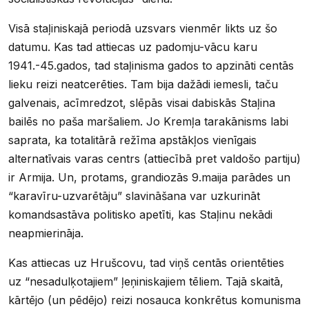
Visā staļiniskajā periodā uzsvars vienmēr likts uz šo
datumu. Kas tad attiecas uz padomju-vācu karu
1941.-45.gados, tad staļinisma gados to apzināti centās
lieku reizi neatcerēties. Tam bija dažādi iemesli, taču
galvenais, acīmredzot, slēpās visai dabiskās Staļina
bailēs no paša maršaliem. Jo Kremļa tarakānisms labi
saprata, ka totalitārā režīma apstākļos vienīgais
alternatīvais varas centrs (attiecībā pret valdošo partiju)
ir Armija. Un, protams, grandiozās 9.maija parādes un
“karavīru-uzvarētāju” slavināšana var uzkurināt
komandsastāva politisko apetīti, kas Staļinu nekādi
neapmierināja.
Kas attiecas uz Hrušcovu, tad viņš centās orientēties
uz “nesadulķotajiem” ļeņiniskajiem tēliem. Tajā skaitā,
kārtējo (un pēdējo) reizi nosauca konkrētus komunisma