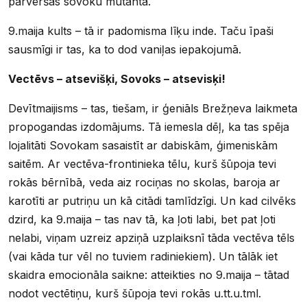
pārvēršas sovoku mutantā.
9.maija kults – tā ir padomisma līķu inde. Taču īpaši
sausmīgi ir tas, ka to dod vaniļas iepakojumā.
Vectēvs – atsevišķi, Sovoks – atsevisķi!
Devītmaijisms – tas, tiešam, ir ģeniāls Brežņeva laikmeta
propogandas izdomājums. Tā iemesla dēļ, ka tas spēja
lojalitāti Sovokam sasaistīt ar dabiskām, ģimeniskām
saitēm. Ar vectēva-frontinieka tēlu, kurš šūpoja tevi
rokās bērnībā, veda aiz rociņas no skolas, baroja ar
karotīti ar putriņu un kā citādi tamlīdzīgi. Un kad cilvēks
dzird, ka 9.maija – tas nav tā, ka ļoti labi, bet pat ļoti
nelabi, viņam uzreiz apziņā uzplaiksnī tāda vectēva tēls
(vai kāda tur vēl no tuviem radiniekiem). Un tālāk iet
skaidra emocionāla saikne: atteikties no 9.maija – tātad
nodot vectētiņu, kurš šūpoja tevi rokās u.tt.u.tml.