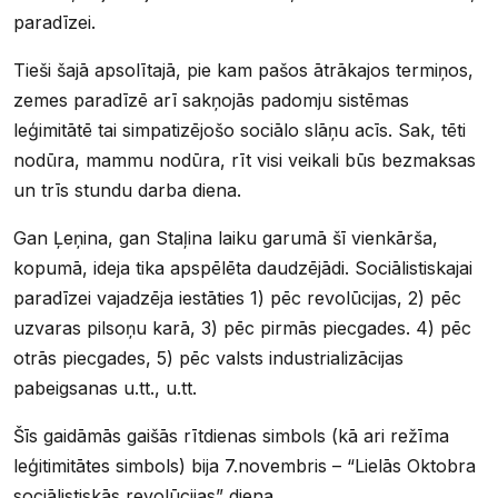
paradīzei.
Tieši šajā apsolītajā, pie kam pašos ātrākajos termiņos,
zemes paradīzē arī sakņojās padomju sistēmas
leģimitātē tai simpatizējošo sociālo slāņu acīs. Sak, tēti
nodūra, mammu nodūra, rīt visi veikali būs bezmaksas
un trīs stundu darba diena.
Gan Ļeņina, gan Staļina laiku garumā šī vienkārša,
kopumā, ideja tika apspēlēta daudzējādi. Sociālistiskajai
paradīzei vajadzēja iestāties 1) pēc revolūcijas, 2) pēc
uzvaras pilsoņu karā, 3) pēc pirmās piecgades. 4) pēc
otrās piecgades, 5) pēc valsts industrializācijas
pabeigsanas u.tt., u.tt.
Šīs gaidāmās gaišās rītdienas simbols (kā ari režīma
leģitimitātes simbols) bija 7.novembris – “Lielās Oktobra
sociālistiskās revolūcijas” diena.