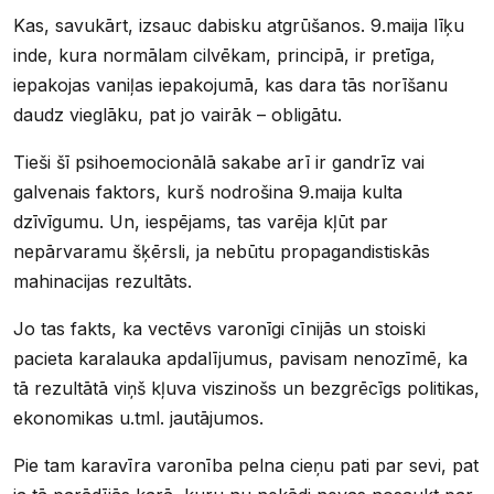
Kas, savukārt, izsauc dabisku atgrūšanos. 9.maija līķu
inde, kura normālam cilvēkam, principā, ir pretīga,
iepakojas vaniļas iepakojumā, kas dara tās norīšanu
daudz vieglāku, pat jo vairāk – obligātu.
Tieši šī psihoemocionālā sakabe arī ir gandrīz vai
galvenais faktors, kurš nodrošina 9.maija kulta
dzīvīgumu. Un, iespējams, tas varēja kļūt par
nepārvaramu šķērsli, ja nebūtu propagandistiskās
mahinacijas rezultāts.
Jo tas fakts, ka vectēvs varonīgi cīnijās un stoiski
pacieta karalauka apdalījumus, pavisam nenozīmē, ka
tā rezultātā viņš kļuva viszinošs un bezgrēcīgs politikas,
ekonomikas u.tml. jautājumos.
Pie tam karavīra varonība pelna cieņu pati par sevi, pat