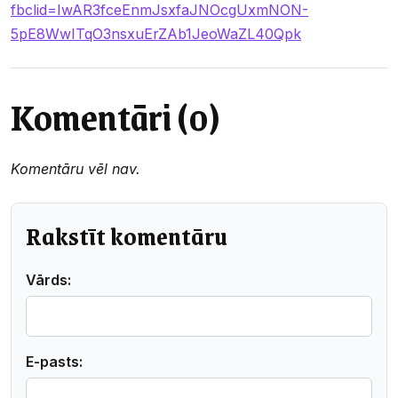
fbclid=IwAR3fceEnmJsxfaJNOcgUxmNON-
5pE8WwITqO3nsxuErZAb1JeoWaZL40Qpk
Komentāri (0)
Komentāru vēl nav.
Rakstīt komentāru
Vārds:
E-pasts: