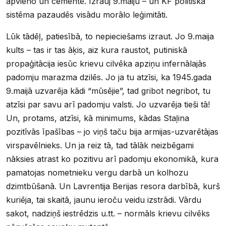
apvieno un cementē. Izrauj 9.maiju – un KF politiskā
sistēma pazaudēs visādu morālo leģimitāti.
Lūk tādēļ, patiesībā, to nepieciešams izraut. Jo 9.maija
kults – tas ir tas āķis, aiz kura raustot, putiniskā
propaģitācija iesūc krievu cilvēka apziņu infernālajās
padomju marazma dzilēs. Jo ja tu atzīsi, ka 1945.gada
9.maijā uzvarēja kādi “mūsējie”, tad gribot negribot, tu
atzīsi par savu arī padomju valsti. Jo uzvarēja tieši tā!
Un, protams, atzīsi, kā minimums, kādas Staļina
pozitīvās īpašības – jo viņš taču bija armijas-uzvarētājas
virspavēlnieks. Un ja reiz tā, tad tālāk neizbēgami
nāksies atrast ko pozitivu arī padomju ekonomikā, kura
pamatojas nometnieku vergu darbā un kolhozu
dzimtbūšanā. Un Lavrentija Berijas resora darbībā, kurš
kuriēja, tai skaitā, jaunu ieroču veidu izstrādi. Vārdu
sakot, nadziņš iestrēdzis u.tt. – normāls krievu cilvēks