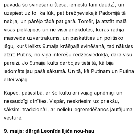
pavada šo svinēšanu (tiesa, iemeslu tam daudz), un
uzspiest uz to, ka lūk, pat brežņeviskajā Padomijā tā
nebija, un pārējo tādā pat garā. Tomēr, ja atstāt malā
visas pieklājīgās un ne visai anekdotes, kuras radīja
masveida uzvartrakums, un paskatīties un politisko
jēgu, kurš ielikts 9.maija krāšņajā svinēšanā, tad nāksies
atzīt: Putins, no viņa interešu redzesviedokļa, dara visu
pareizi. Jo 9.maija kults darbojas tieši tā, kā bija
iedomāts jau pašā sākumā. Un tā, kā Putinam un Putina
elitei vajag.
Kāpēc, patiesībā, ar šo kultu arī vajag apņēmīgi un
nesaudzīgi cīnīties. Vispār, neskriesim uz priekšu,
sāksim, tradicionāli, ar nelielu iegremdēšanos jautājuma
vēsturē.
9. maijs: dārgā Leonīda Iljiča nou-hau