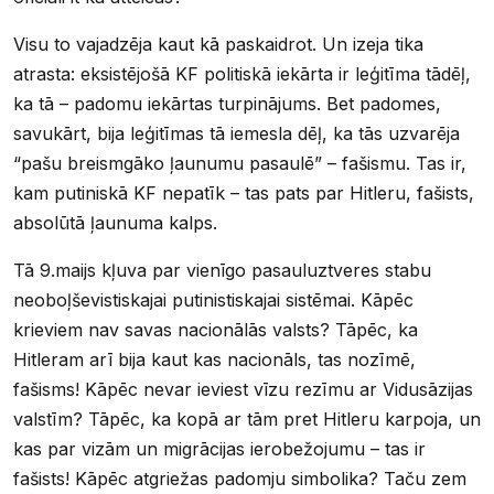
Visu to vajadzēja kaut kā paskaidrot. Un izeja tika
atrasta: eksistējošā KF politiskā iekārta ir leģitīma tādēļ,
ka tā – padomu iekārtas turpinājums. Bet padomes,
savukārt, bija leģitīmas tā iemesla dēļ, ka tās uzvarēja
“pašu breismgāko ļaunumu pasaulē” – fašismu. Tas ir,
kam putiniskā KF nepatīk – tas pats par Hitleru, fašists,
absolūtā ļaunuma kalps.
Tā 9.maijs kļuva par vienīgo pasauluztveres stabu
neoboļševistiskajai putinistiskajai sistēmai. Kāpēc
krieviem nav savas nacionālās valsts? Tāpēc, ka
Hitleram arī bija kaut kas nacionāls, tas nozīmē,
fašisms! Kāpēc nevar ieviest vīzu rezīmu ar Vidusāzijas
valstīm? Tāpēc, ka kopā ar tām pret Hitleru karpoja, un
kas par vizām un migrācijas ierobežojumu – tas ir
fašists! Kāpēc atgriežas padomju simbolika? Taču zem