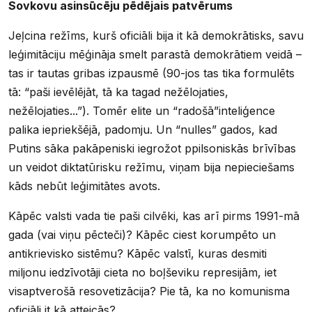
Sovkovu asinsūcēju pēdējais patvērums
Jeļcina režīms, kurš oficiāli bija it kā demokrātisks, savu
leģimitāciju mēģināja smelt parastā demokrātiem veidā –
tas ir tautas gribas izpausmē (90-jos tas tika formulēts
tā: “paši ievēlējāt, tā ka tagad nežēlojaties,
nežēlojaties...”). Tomēr elite un “radošā”inteliģence
palika iepriekšējā, padomju. Un “nulles” gados, kad
Putins sāka pakāpeniski iegrožot ppilsoniskās brīvības
un veidot diktatūrisku režīmu, viņam bija nepieciešams
kāds nebūt leģimitātes avots.
Kāpēc valsti vada tie paši cilvēki, kas arī pirms 1991-mā
gada (vai viņu pēcteči)? Kāpēc ciest korumpēto un
antikrievisko sistēmu? Kāpēc valstī, kuras desmiti
miljonu iedzīvotāji cieta no boļševiku represijām, iet
visaptverošā resovetizācija? Pie tā, ka no komunisma
oficiāli it kā atteicās?