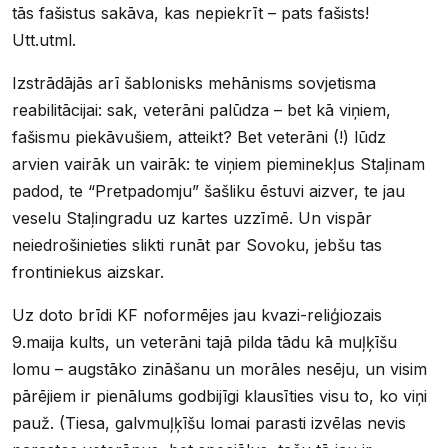
tās fašistus sakāva, kas nepiekrīt – pats fašists!
Utt.utml.
Izstrādājās arī šablonisks mehānisms sovjetisma
reabilitācijai: sak, veterāni palūdza – bet kā viņiem,
fašismu piekāvušiem, atteikt? Bet veterāni (!) lūdz
arvien vairāk un vairāk: te viņiem pieminekļus Staļinam
padod, te “Pretpadomju” šašliku ēstuvi aizver, te jau
veselu Staļingradu uz kartes uzzīmē. Un vispār
neiedrošinieties slikti runāt par Sovoku, jebšu tas
frontiniekus aizskar.
Uz doto brīdi KF noformējes jau kvazi-reliģiozais
9.maija kults, un veterāni tajā pilda tādu kā muļķīšu
lomu – augstāko zināšanu un morāles nesēju, un visim
pārējiem ir pienālums godbijīgi klausīties visu to, ko viņi
pauž. (Tiesa, galvmuļķīšu lomai parasti izvēlas nevis