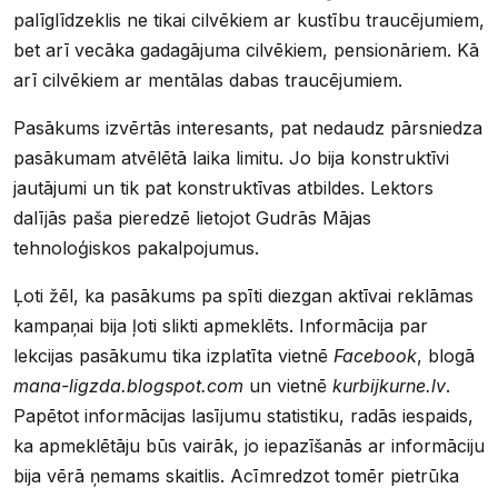
palīglīdzeklis ne tikai cilvēkiem ar kustību traucējumiem,
bet arī vecāka gadagājuma cilvēkiem, pensionāriem. Kā
arī cilvēkiem ar mentālas dabas traucējumiem.
Pasākums izvērtās interesants, pat nedaudz pārsniedza
pasākumam atvēlētā laika limitu. Jo bija konstruktīvi
jautājumi un tik pat konstruktīvas atbildes. Lektors
dalījās paša pieredzē lietojot Gudrās Mājas
tehnoloģiskos pakalpojumus.
Ļoti žēl, ka pasākums pa spīti diezgan aktīvai reklāmas
kampaņai bija ļoti slikti apmeklēts. Informācija par
lekcijas pasākumu tika izplatīta vietnē
Facebook
, blogā
mana-ligzda.blogspot.com
un vietnē
kurbijkurne.lv
.
Papētot informācijas lasījumu statistiku, radās iespaids,
ka apmeklētāju būs vairāk, jo iepazīšanās ar informāciju
bija vērā ņemams skaitlis. Acīmredzot tomēr pietrūka