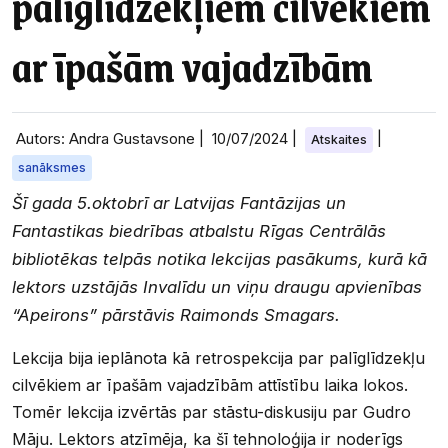
palīglīdzekļiem cilvēkiem
ar īpašām vajadzībām
Autors: Andra Gustavsone |
10/07/2024
|
|
Atskaites
sanāksmes
Šī gada 5.oktobrī ar Latvijas Fantāzijas un
Fantastikas biedrības atbalstu Rīgas Centrālās
bibliotēkas telpās notika lekcijas pasākums, kurā kā
lektors uzstājās Invalīdu un viņu draugu apvienības
“Apeirons” pārstāvis Raimonds Smagars.
Lekcija bija ieplānota kā retrospekcija par palīglīdzekļu
cilvēkiem ar īpašām vajadzībām attīstību laika lokos.
Tomēr lekcija izvērtās par stāstu-diskusiju par Gudro
Māju. Lektors atzīmēja, ka šī tehnoloģija ir noderīgs