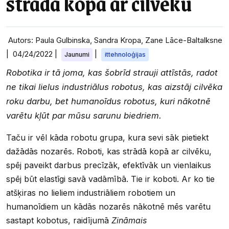
strādā kopā ar cilvēku
Autors: Paula Gulbinska, Sandra Kropa, Zane Lāce-Baltalksne
|
04/24/2022
|
|
Jaunumi
ittehnoloģijas
Robotika ir tā joma, kas šobrīd strauji attīstās, radot
ne tikai lielus industriālus robotus, kas aizstāj cilvēka
roku darbu, bet humanoīdus robotus, kuri nākotnē
varētu kļūt par mūsu sarunu biedriem.
Taču ir vēl kāda robotu grupa, kura sevi sāk pietiekt
dažādās nozarēs. Roboti, kas strādā kopā ar cilvēku,
spēj paveikt darbus precīzāk, efektīvāk un vienlaikus
spēj būt elastīgi savā vadāmībā. Tie ir koboti. Ar ko tie
atšķiras no lieliem industriāliem robotiem un
humanoīdiem un kādās nozarēs nākotnē mēs varētu
sastapt kobotus, raidījumā
Zināmais