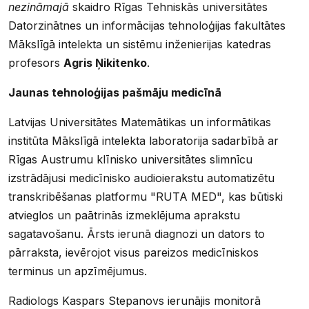
nezināmajā
skaidro Rīgas Tehniskās universitātes
Datorzinātnes un informācijas tehnoloģijas fakultātes
Mākslīgā intelekta un sistēmu inženierijas katedras
profesors
Agris Ņikitenko
.
Jaunas tehnoloģijas pašmāju medicīnā
Latvijas Universitātes Matemātikas un informātikas
institūta Mākslīgā intelekta laboratorija sadarbībā ar
Rīgas Austrumu klīnisko universitātes slimnīcu
izstrādājusi medicīnisko audioierakstu automatizētu
transkribēšanas platformu "RUTA MED", kas būtiski
atvieglos un paātrinās izmeklējuma aprakstu
sagatavošanu. Ārsts ierunā diagnozi un dators to
pārraksta, ievērojot visus pareizos medicīniskos
terminus un apzīmējumus.
Radiologs Kaspars Stepanovs ierunājis monitorā