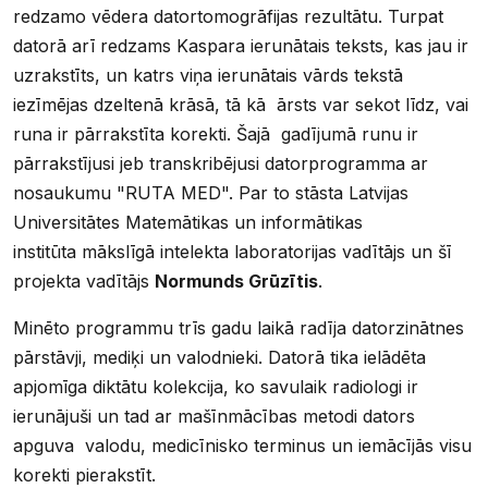
redzamo vēdera datortomogrāfijas rezultātu. Turpat
datorā arī redzams Kaspara ierunātais teksts, kas jau ir
uzrakstīts, un katrs viņa ierunātais vārds tekstā
iezīmējas dzeltenā krāsā, tā kā ārsts var sekot līdz, vai
runa ir pārrakstīta korekti. Šajā gadījumā runu ir
pārrakstījusi jeb transkribējusi datorprogramma ar
nosaukumu "RUTA MED". Par to stāsta Latvijas
Universitātes Matemātikas un informātikas
institūta mākslīgā intelekta laboratorijas vadītājs un šī
projekta vadītājs
Normunds Grūzītis
.
Minēto programmu trīs gadu laikā radīja datorzinātnes
pārstāvji, mediķi un valodnieki. Datorā tika ielādēta
apjomīga diktātu kolekcija, ko savulaik radiologi ir
ierunājuši un tad ar mašīnmācības metodi dators
apguva valodu, medicīnisko terminus un iemācījās visu
korekti pierakstīt.