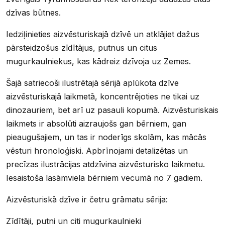
dzīvas būtnes.
Iedziļinieties aizvēsturiskajā dzīvē un atklājiet dažus
pārsteidzošus zīdītājus, putnus un citus
mugurkaulniekus, kas kādreiz dzīvoja uz Zemes.
Šajā satriecoši ilustrētajā sērijā aplūkota dzīve
aizvēsturiskajā laikmetā, koncentrējoties ne tikai uz
dinozauriem, bet arī uz pasauli kopumā. Aizvēsturiskais
laikmets ir absolūti aizraujošs gan bērniem, gan
pieaugušajiem, un tas ir noderīgs skolām, kas mācās
vēsturi hronoloģiski. Apbrīnojami detalizētas un
precīzas ilustrācijas atdzīvina aizvēsturisko laikmetu.
Iesaistoša lasāmviela bērniem vecumā no 7 gadiem.
Aizvēsturiskā dzīve ir četru grāmatu sērija:
Zīdītāji, putni un citi mugurkaulnieki