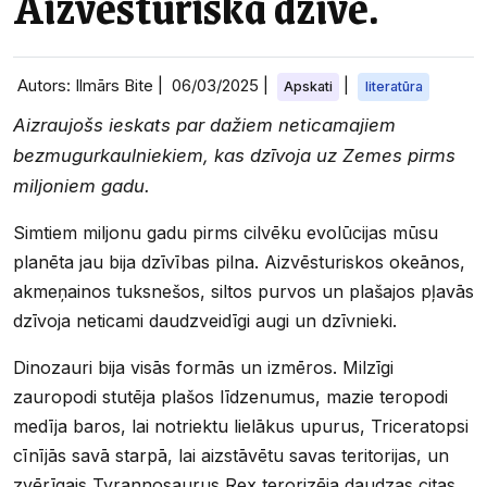
Aizvēsturiskā dzīve.
Autors: Ilmārs Bite |
06/03/2025
|
|
Apskati
literatūra
Aizraujošs ieskats par dažiem neticamajiem
bezmugurkaulniekiem, kas dzīvoja uz Zemes pirms
miljoniem gadu.
Simtiem miljonu gadu pirms cilvēku evolūcijas mūsu
planēta jau bija dzīvības pilna. Aizvēsturiskos okeānos,
akmeņainos tuksnešos, siltos purvos un plašajos pļavās
dzīvoja neticami daudzveidīgi augi un dzīvnieki.
Dinozauri bija visās formās un izmēros. Milzīgi
zauropodi stutēja plašos līdzenumus, mazie teropodi
medīja baros, lai notriektu lielākus upurus, Triceratopsi
cīnījās savā starpā, lai aizstāvētu savas teritorijas, un
zvērīgais Tyrannosaurus Rex terorizēja daudzas citas