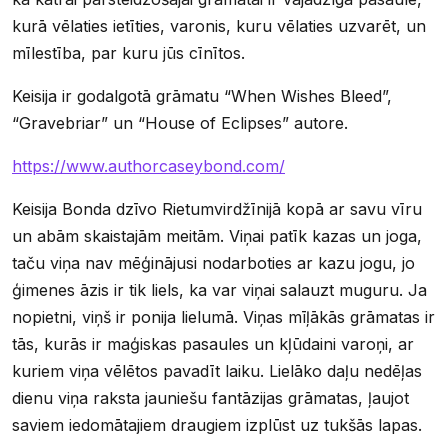
kurā vēlaties ietīties, varonis, kuru vēlaties uzvarēt, un
mīlestība, par kuru jūs cīnītos.
Keisija ir godalgotā grāmatu “When Wishes Bleed”,
“Gravebriar” un “House of Eclipses” autore.
https://www.authorcaseybond.com/
Keisija Bonda dzīvo Rietumvirdžīnijā kopā ar savu vīru
un abām skaistajām meitām. Viņai patīk kazas un joga,
taču viņa nav mēģinājusi nodarboties ar kazu jogu, jo
ģimenes āzis ir tik liels, ka var viņai salauzt muguru. Ja
nopietni, viņš ir ponija lielumā. Viņas mīļākās grāmatas ir
tās, kurās ir maģiskas pasaules un kļūdaini varoņi, ar
kuriem viņa vēlētos pavadīt laiku. Lielāko daļu nedēļas
dienu viņa raksta jauniešu fantāzijas grāmatas, ļaujot
saviem iedomātajiem draugiem izplūst uz tukšās lapas.