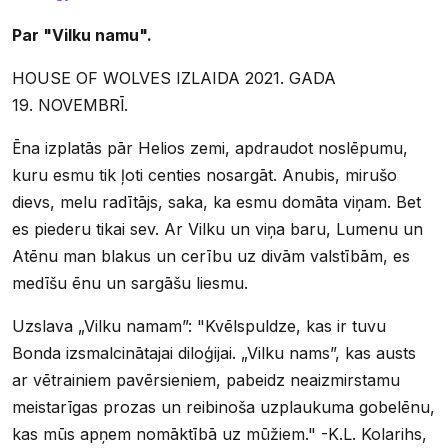
Par "Vilku namu".
HOUSE OF WOLVES IZLAIDA 2021. GADA
19. NOVEMBRĪ.
Ēna izplatās pār Helios zemi, apdraudot noslēpumu,
kuru esmu tik ļoti centies nosargāt. Anubis, mirušo
dievs, melu radītājs, saka, ka esmu domāta viņam. Bet
es piederu tikai sev. Ar Vilku un viņa baru, Lumenu un
Atēnu man blakus un cerību uz divām valstībām, es
medīšu ēnu un sargāšu liesmu.
Uzslava „Vilku namam”: "Kvēlspuldze, kas ir tuvu
Bonda izsmalcinātajai diloģijai. „Vilku nams”, kas austs
ar vētrainiem pavērsieniem, pabeidz neaizmirstamu
meistarīgas prozas un reibinoša uzplaukuma gobelēnu,
kas mūs apņem nomāktībā uz mūžiem." -K.L. Kolarihs,