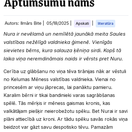
Aptumsumu nams
Autors: Ilmārs Bite |
05/18/2025
|
|
Apskati
literatūra
Nura ir nevēlamā un nemīlētā jaunākā meita Saules
valstības nežēlīgā valdnieka ģimenē. Vienīgās
sievietes bērns, kura salauza ķēniņa sirdi. Kopš tā
laika viņa neremdināmais naids ir vērsts pret Nuru.
Cerība uz glābšanu no viņa tēva tirānijas nāk ar vēstuli
no Kelumas Mēness valstības valdnieka. Vienai no
princesēm ar viņu jāprecas, lai panāktu pamieru.
Karalim bērni ir tikai bandinieki varas sagrābšanas
spēlē. Tās mērķis ir mēness gaismas kronis, kas
valkātājam piešķir neierobežotu spēku. Bet Nurai ir savi
plāni attiecībā uz kroni. Ar tādu spēku savās rokās viņa
beidzot var gāzt savu despotisko tēvu. Pamazām