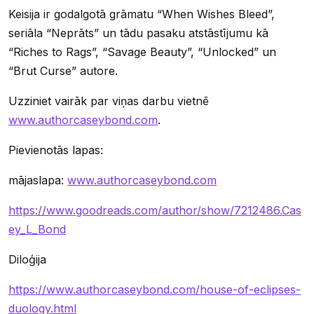
Keisija ir godalgotā grāmatu “When Wishes Bleed”,
seriāla “Neprāts” un tādu pasaku atstāstījumu kā
“Riches to Rags”, “Savage Beauty”, “Unlocked” un
“Brut Curse” autore.
Uzziniet vairāk par viņas darbu vietnē
www.authorcaseybond.com
.
Pievienotās lapas:
mājaslapa:
www.authorcaseybond.com
https://www.goodreads.com/author/show/7212486.Cas
ey_L_Bond
Diloģija
https://www.authorcaseybond.com/house-of-eclipses-
duology.html