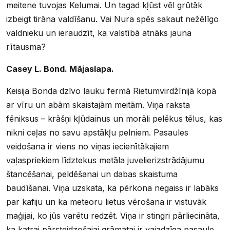
meitene tuvojas Kelumai. Un tagad kļūst vēl grūtāk
izbeigt tirāna valdīšanu. Vai Nura spēs sakaut nežēlīgo
valdnieku un ieraudzīt, ka valstībā atnāks jauna
rītausma?
Casey L. Bond
. Mājaslapa.
Keisija Bonda dzīvo lauku fermā Rietumvirdžīnijā kopā
ar vīru un abām skaistajām meitām. Viņa raksta
fēniksus – krāšņi kļūdainus un morāli pelēkus tēlus, kas
nikni ceļas no savu apstākļu pelniem. Pasaules
veidošana ir viens no viņas iecienītākajiem
vaļaspriekiem līdztekus metāla juvelierizstrādājumu
štancēšanai, peldēšanai un dabas skaistuma
baudīšanai. Viņa uzskata, ka pērkona negaiss ir labāks
par kafiju un ka meteoru lietus vērošana ir vistuvāk
maģijai, ko jūs varētu redzēt. Viņa ir stingri pārliecināta,
ka katrai pārsteidzošajai grāmatai ir vajadzīga pasaule,