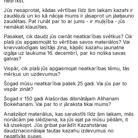
nedrīkst.
Jūs nesaprotat, kādas vērtības līdz šim laikam kazahi ir
zaudējuši un ko kā nācijai mums ir jāsaprot un jāatjauno
zaudētais. Pat runāt par to ar jums - ir muļķība - jūs
nemākat klausīties.
Pasakiet, cik daudz jūs cienāt neatkarības svētkus? Cik
plaši jūs apgaismojāt to vērtības savos materiālos? Vai
krievvalodīgais lasītājs zina, kāpēc kazahu jaunatne
izgāja uz laukuma 16. decembrī, par ko nolika savas
galvas?
Vispār, cik plaši jūs apgaismojat neatkarības tēmu, tās
mērķus un uzdevumus?
Šogad mūsu neatkarībai paliek 25 gadi. Vai jūs par to
vispār zināt?
Šogad ir 150 gadi Alašordas dibinātājam Alihanam
Bokeihanam. Vai par to ir jāraksta tikai mums?
Analizējot materiālus, kas sarakstīti līdz šim laikam, mēs
nonācām pie slēdziena, ka jūs ejat pa mūsu pēdām, it
kā izsekojot. Jūs gribat parādīt Kazahstānas
daudznacionālajai tautas kazahu izdevumus no
negatīvās puses.