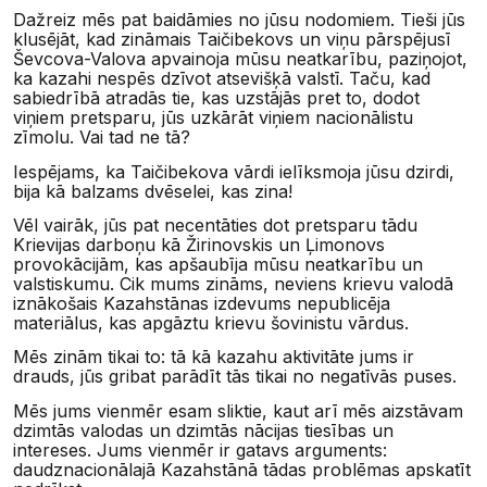
Dažreiz mēs pat baidāmies no jūsu nodomiem. Tieši jūs
klusējāt, kad zināmais Taičibekovs un viņu pārspējusī
Ševcova-Valova apvainoja mūsu neatkarību, paziņojot,
ka kazahi nespēs dzīvot atsevišķā valstī. Taču, kad
sabiedrībā atradās tie, kas uzstājās pret to, dodot
viņiem pretsparu, jūs uzkārāt viņiem nacionālistu
zīmolu. Vai tad ne tā?
Iespējams, ka Taičibekova vārdi ielīksmoja jūsu dzirdi,
bija kā balzams dvēselei, kas zina!
Vēl vairāk, jūs pat necentāties dot pretsparu tādu
Krievijas darboņu kā Žirinovskis un Ļimonovs
provokācijām, kas apšaubīja mūsu neatkarību un
valstiskumu. Cik mums zināms, neviens krievu valodā
iznākošais Kazahstānas izdevums nepublicēja
materiālus, kas apgāztu krievu šovinistu vārdus.
Mēs zinām tikai to: tā kā kazahu aktivitāte jums ir
drauds, jūs gribat parādīt tās tikai no negatīvās puses.
Mēs jums vienmēr esam sliktie, kaut arī mēs aizstāvam
dzimtās valodas un dzimtās nācijas tiesības un
intereses. Jums vienmēr ir gatavs arguments:
daudznacionālajā Kazahstānā tādas problēmas apskatīt