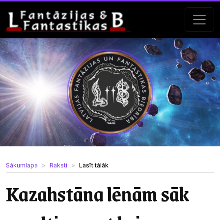
Sākumlapa
Raksti
Lasīt tālāk
Kazahstāna lēnām sāk