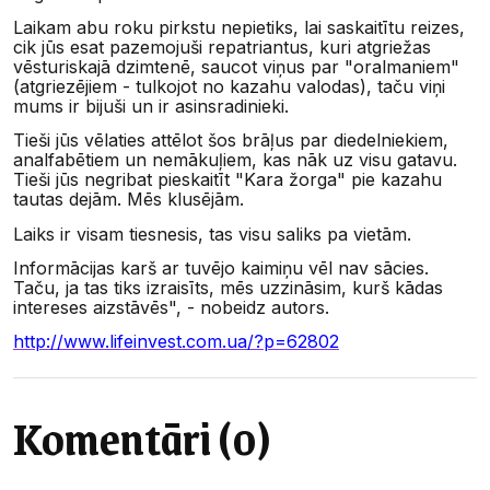
Laikam abu roku pirkstu nepietiks, lai saskaitītu reizes,
cik jūs esat pazemojuši repatriantus, kuri atgriežas
vēsturiskajā dzimtenē, saucot viņus par "oralmaniem"
(atgriezējiem - tulkojot no kazahu valodas), taču viņi
mums ir bijuši un ir asinsradinieki.
Tieši jūs vēlaties attēlot šos brāļus par diedelniekiem,
analfabētiem un nemākuļiem, kas nāk uz visu gatavu.
Tieši jūs negribat pieskaitīt "Kara žorga" pie kazahu
tautas dejām. Mēs klusējām.
Laiks ir visam tiesnesis, tas visu saliks pa vietām.
Informācijas karš ar tuvējo kaimiņu vēl nav sācies.
Taču, ja tas tiks izraisīts, mēs uzzināsim, kurš kādas
intereses aizstāvēs", - nobeidz autors.
http://www.lifeinvest.com.ua/?p=62802
Komentāri (0)