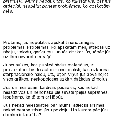
pretinieki. Mums nepatīk tas, ko rakstāt jūs, bet jūs
attiecīgi, nespējat panest problēmas, ko apskatām
mēs.
Protams, jūs nepūlaties apskatīt nenozīmīgas
problēmas. Problēmas, ko apskatām mēs, attiecas uz
nāciju, valodu, garīgumu, un tās aizskar jūs, tāpēc jūs
uz tām nevarat nereaģēt.
Jums avīzes, kas publicē šādus materiālus, ir -
provokatori, bet to autori - nacionālisti, kas uzkurina
starpnacionālo naidu, utt., utjpr. Viņus jūs apvainojiet
visos grēkos, neskopojoties uzkārt dažādus zīmolus.
Jūs un mēs esam kā divas pasaules, kas nekad
nesadzīvos un nenonāks pie savstarpējas sapratnes.
Iespējams, ka tā tam arī jābūt.
Jūs nekad neiestājaties par mums, attiecīgi arī mēs
nekad neatbalstīsim jūsu pozīciju. Un kuram pēc jūsu
domām ir taisnība?