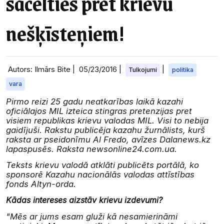
sacelties pret krievu
nešķīsteņiem!
Autors: Ilmārs Bite |
05/23/2016
|
|
Tulkojumi
politika
vara
Pirmo reizi 25 gadu neatkarības laikā kazahi
oficiālajos MIL izteica stingras pretenzijas pret
visiem republikas krievu valodas MIL. Visi to nebija
gaidījuši. Rakstu publicēja kazahu žurnālists, kurš
raksta ar pseidonīmu Al Fredo, avīzes Dalanews.kz
lapaspusēs. Raksta newsonline24.com.ua.
Teksts krievu valodā atklāti publicēts portālā, ko
sponsorē Kazahu nacionālās valodas attīstības
fonds Altyn-orda.
Kādas intereses aizstāv krievu izdevumi?
"Mēs ar jums esam gluži kā nesamierināmi