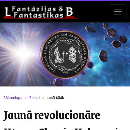
Sākumlapa
Raksti
Lasīt tālāk
Jaunā revolucionāre