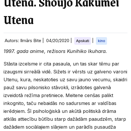
Utena. Shoujo Kakumei
Utena
Autors: Ilmārs Bite |
04/20/2020
|
|
Apskati
kino
1997. gada anime, režisors Kunihiko Ikuhara.
Stāsta izcelsme ir cita pasaula, un tas skar tēmu par
izaugsmi sirreālā vidē. Sižets ir vērsts uz galveno varoni
Utenu, kura, neskatoties uz savu jauno vecumu, skaidri
pauž savu pilsonisko stāvokli, izrādoties galvenā
izveidotā režīma pretiniece. Meitene cenšas palikt
inkognito, taču nebaidās no sadursmes ar valdības
ierēdņiem. Šī psiholoģiskā un akūtā politiskā drāma
atklās attiecību būtību starp dažādām paaudzēm, starp
dažādiem sociālajiem slāņiem un parādīs pusaudža