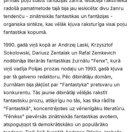
pirmais poļu stāsts fantāzijas žanrā. Iesācēja rakstnieka
radošā pamatmetode tajā bija jau ieskicēta: divu žanru
tendenču - zinātniskās fantastikas un fantāzijas -
organiska sintēze, kas vēlāk kļuva raksturīga visai poļu
fantastikai kopumā.
1990. gadā viņš kopā ar Andrzej Laski, Krzysztof
Sokolowski, Dariusz Zentalak un Rafal Zemkevich
nodibināja literārās fantastikas žurnālu "Fenix", kurā
viņš vadīja Polijas prozas nodaļu un 1993. gadā kļuva
par tā galveno redaktoru. Pēc dibinātāju domām,
žurnālam bija jākļūst par "Fantastyka" pretsvaru un
konkurentu. Tās jaunie dibinātāji vēlējās rakstīt
fantastisku prozu, atšķirīgu no tās, kas tika rādīta
"Fantastikā", koncentrējoties uz vērienīgāku literatūru.
“Fēnikss” pievērsās zinātniskās fantastikas avotiem,
atspoguļojot tā demokrātiskāko un populārāko