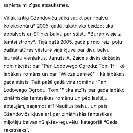
saņēma milzīgas atsauksmes.
Vēlāk kritiķi Gžendoviču sāka saukt par “balvu
kolekcionāru”. 2005. gadā rakstnieks beidzot tika
apbalvots ar SFinks balvu par stāstu "Buran wieje z
tamtej strony". Tajā pašā 2005. gadā pirmo reizi poļu
daiļliteratūras vēsturē viņš kļuva par divu balvu
laureātu vienlaikus. Janušs A. Zaidels divās dažādās
nominācijās: par “Pan Lodowego Ogrodu: Tom 1” - kā
labākais romāns un par “Wilcza zamieć” - kā labākais
gada stāsts. Tajā pašā gadā viņa romāns “Pan
Lodowego Ogrodu: Tom 1” tika atzīts par gada labāko
zinātniskās fantastikas romānu un pēc lasītāju
aptaujām, saņemot arī Nautilus balvu, un pats
Gžendovičs kļuva arī par zinātniskās fantastikas
mīļotāju balvas «Śląkfа» ieguvēju kategorijā “Gada
rakstnieks”.