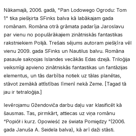
Nākamajā, 2006. gadā, "Pan Lodowego Ogrodu: Tom
1" tika piešķirta SFinks balva kā labākajam gada
romānam. Romāna otrā grāmata padarīja Jaroslavu
par vienu no populārākajiem zinātniskās fantastikas
rakstniekiem Polijā. Trešais sējums autoram piešķīra vēl
vienu 2009. gada SFinks un Nautilus balvu. Romāna
pasaule sakņojas Islandes vecākās Edas dzejā. Triloģija
veiksmīgi apvieno zinātniskās fantastikas un fantāzijas
elementus, un tās darbība notiek uz tālas planētas,
stāvot zemākā attīstības līmenī nekā Zeme. [Tagad tā
jau ir tetraloģija.]
Ievērojamu Gžendoviča darbu daļu var klasificēt kā
šausmas. Tas, pirmkārt, attiecas uz viņa romānu
“Popiół i kurz. Opowieść ze świata Pomiędzy ”(2006.
gada Januša A. Seidela balva), kā arī daži stāsti.