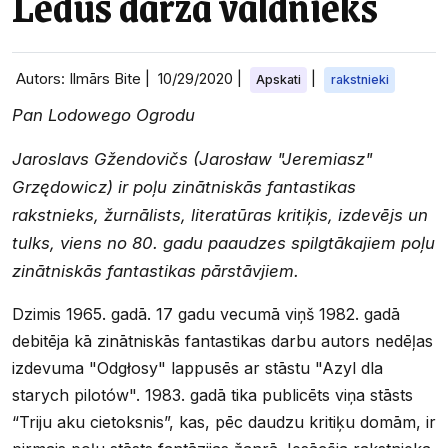
Ledus dārza valdnieks
Autors: Ilmārs Bite |
10/29/2020
|
|
Apskati
rakstnieki
Pan Lodowego Ogrodu
Jaroslavs Gžendovičs (Jarosław "Jeremiasz"
Grzędowicz) ir poļu zinātniskās fantastikas
rakstnieks, žurnālists, literatūras kritiķis, izdevējs un
tulks, viens no 80. gadu paaudzes spilgtākajiem poļu
zinātniskās fantastikas pārstāvjiem.
Dzimis 1965. gadā. 17 gadu vecumā viņš 1982. gadā
debitēja kā zinātniskās fantastikas darbu autors nedēļas
izdevuma "Odgłosy" lappusēs ar stāstu "Azyl dla
starych pilotów". 1983. gadā tika publicēts viņa stāsts
“Triju aku cietoksnis”, kas, pēc daudzu kritiķu domām, ir