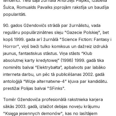
tendenci. Tieši šajā žurnālā Andrzejs Pilipiks, Izabella
Šulca, Romualds Pavalks joprojām rakstīja un baudīja
popularitāti.
90. gados Gžendovičs strādā par žurnālistu, vada
regulāru populārzinātnes sleju "Gazecie Polskiej", bet
kopš 1999. gada arī žurnālā "Science Fiction: Fantasy i
Horror", viņš bieži tulko komiksus un dažreiz izdrukā
jaunus, fantastiskus stāstus. Viņa stāsts “Klub
absolutnej karty kredytowej” (1998) 1999. gadā tika
nominēts balvai “Elektrybałta”, apbalvots par labāko
interneta darbu, un pēc tā publicēšanas 2002. gadā
antoloģijā “Wizje alternatwne-4” kļuva par kandidātu.
prestižai Polijas balvai "SFinks".
Tomēr Gžendoviča profesionālā rakstnieka karjera
sākās 2003. gadā, izlaižot debijas noveļu krājumu
"Księga jesiennych demonów", kas no lasītājiem