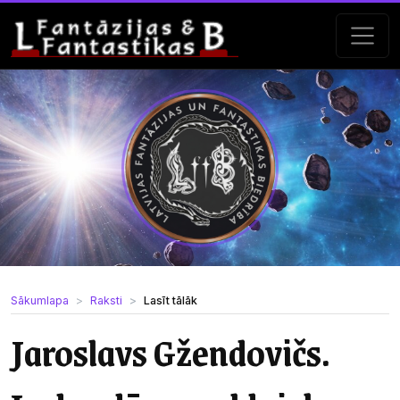
Sākumlapa
Raksti
Lasīt tālāk
Jaroslavs Gžendovičs.