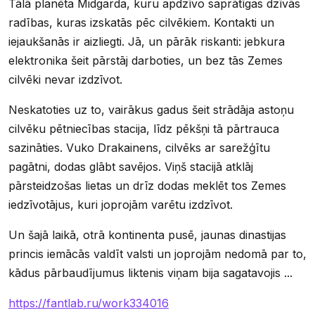
Tālā planēta Midgarda, kuru apdzīvo saprātīgas dzīvās
radības, kuras izskatās pēc cilvēkiem. Kontakti un
iejaukšanās ir aizliegti. Jā, un pārāk riskanti: jebkura
elektronika šeit pārstāj darboties, un bez tās Zemes
cilvēki nevar izdzīvot.
Neskatoties uz to, vairākus gadus šeit strādāja astoņu
cilvēku pētniecības stacija, līdz pēkšņi tā pārtrauca
sazināties. Vuko Drakainens, cilvēks ar sarežģītu
pagātni, dodas glābt savējos. Viņš stacijā atklāj
pārsteidzošas lietas un drīz dodas meklēt tos Zemes
iedzīvotājus, kuri joprojām varētu izdzīvot.
Un šajā laikā, otrā kontinenta pusē, jaunas dinastijas
princis iemācās valdīt valsti un joprojām nedomā par to,
kādus pārbaudījumus liktenis viņam bija sagatavojis ...
https://fantlab.ru/work334016