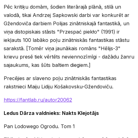
Pēc kritiķu domām, šodien literārajā plānā, stilā un
valodā, tikai Andrzej Sapkowski darbi var konkurēt ar
Gžendoviča darbiem Polijas zinātniskajā fantastikā, un
viņa distopiskais stāsts "Przespać piekło" (1991) ir
iekļauts 100 labāko poļu zinātniskās fantastikas stāstu
sarakstā. [Tomēr viņa jaunākais romāns "Hēlijs-3"
krievu presē tiek vērtēts neviennozīmīgi - dažādu žanru
sajaukums, kas šūts baltiem diegiem.]
Precējies ar slaveno poļu zinātniskās fantastikas
rakstnieci Maiju Lidiju Košakovsku-Gžendoviču.
https://fantlab.ru/autor20062
Ledus Dārza valdnieks: Nakts Klejotājs
Pan Lodowego Ogrodu. Tom 1