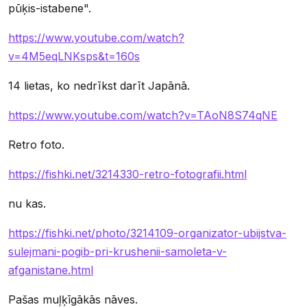
pūķis-istabene".
https://www.youtube.com/watch?
v=4M5eqLNKsps&t=160s
14 lietas, ko nedrīkst darīt Japānā.
https://www.youtube.com/watch?v=TAoN8S74qNE
Retro foto.
https://fishki.net/3214330-retro-fotografii.html
nu kas.
https://fishki.net/photo/3214109-organizator-ubijstva-
sulejmani-pogib-pri-krushenii-samoleta-v-
afganistane.html
Pašas muļķīgākās nāves.