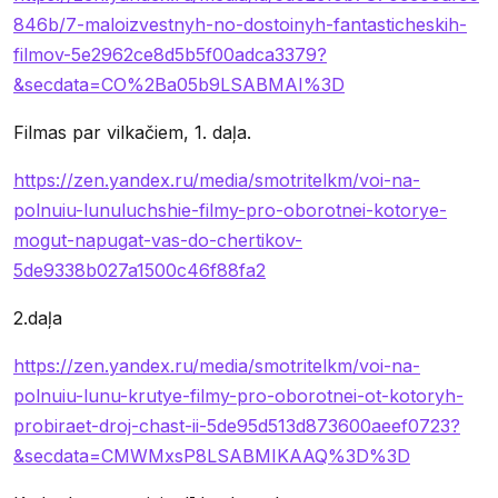
846b/7-maloizvestnyh-no-dostoinyh-fantasticheskih-
filmov-5e2962ce8d5b5f00adca3379?
&secdata=CO%2Ba05b9LSABMAI%3D
Filmas par vilkačiem, 1. daļa.
https://zen.yandex.ru/media/smotritelkm/voi-na-
polnuiu-lunuluchshie-filmy-pro-oborotnei-kotorye-
mogut-napugat-vas-do-chertikov-
5de9338b027a1500c46f88fa2
2.daļa
https://zen.yandex.ru/media/smotritelkm/voi-na-
polnuiu-lunu-krutye-filmy-pro-oborotnei-ot-kotoryh-
probiraet-droj-chast-ii-5de95d513d873600aeef0723?
&secdata=CMWMxsP8LSABMIKAAQ%3D%3D