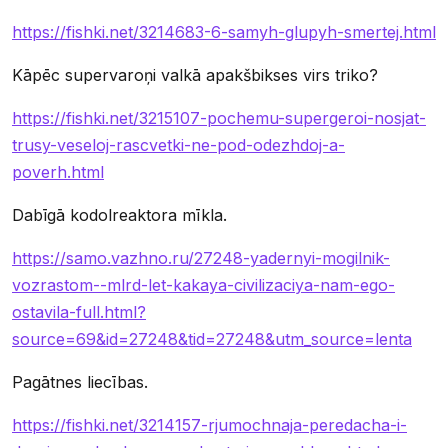
https://fishki.net/3214683-6-samyh-glupyh-smertej.html
Kāpēc supervaroņi valkā apakšbikses virs triko?
https://fishki.net/3215107-pochemu-supergeroi-nosjat-
trusy-veseloj-rascvetki-ne-pod-odezhdoj-a-
poverh.html
Dabīgā kodolreaktora mīkla.
https://samo.vazhno.ru/27248-yadernyi-mogilnik-
vozrastom--mlrd-let-kakaya-civilizaciya-nam-ego-
ostavila-full.html?
source=69&id=27248&tid=27248&utm_source=lenta
Pagātnes liecības.
https://fishki.net/3214157-rjumochnaja-peredacha-i-