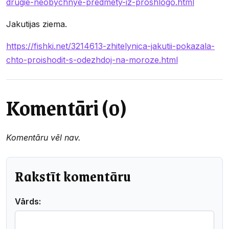
drugie-neobychnye-predmety-iz-proshlogo.html
Jakutijas ziema.
https://fishki.net/3214613-zhitelynica-jakutii-pokazala-
chto-proishodit-s-odezhdoj-na-moroze.html
Komentāri (0)
Komentāru vēl nav.
Rakstīt komentāru
Vārds: