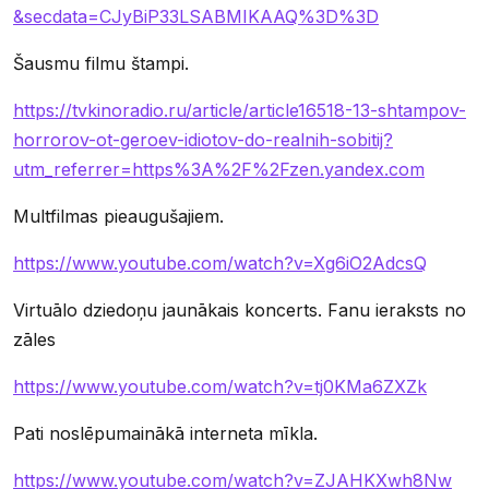
&secdata=CJyBiP33LSABMIKAAQ%3D%3D
Šausmu filmu štampi.
https://tvkinoradio.ru/article/article16518-13-shtampov-
horrorov-ot-geroev-idiotov-do-realnih-sobitij?
utm_referrer=https%3A%2F%2Fzen.yandex.com
Multfilmas pieaugušajiem.
https://www.youtube.com/watch?v=Xg6iO2AdcsQ
Virtuālo dziedoņu jaunākais koncerts. Fanu ieraksts no
zāles
https://www.youtube.com/watch?v=tj0KMa6ZXZk
Pati noslēpumainākā interneta mīkla.
https://www.youtube.com/watch?v=ZJAHKXwh8Nw