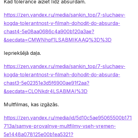
Kad tolerance aiziet līdz absurdam.
https://zen.yandex.ru/media/sankin_top/7-sluchaev-
kogda-tolerantnost-v-filmah-dohodit-do-absurda-
chast4-5e08aa0686c4a900b120a3ae?
&secdata=CMWNhpf1LSABMIKAAQ%3D%3D
Iepriekšējā daļa.
https://zen.yandex.ru/media/sankin_top/7-sluchaev-
kogda-tolerantnost-v-filmah-dohodit-do-absurda-
chast3-5e02351e3d5f6900ae91f2aa?
&secdata=CLONkdr4LSABMAI%3D
Multfilmas, kas izgāzās.
https://zen.yandex.ru/media/id/5d10c5ae95065500b171
713a/samye-provalnye-multfilmy-vseh-vremen-
5e1448a078125e00b1ea5321?