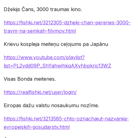
Džekijs Čans, 3000 traumas kino.
https://fishki.net/3212305-dzheki-chan-perenes-3000-
travm-na-semkah-filymov.html
Krievu kospleja meiteņu ceļojums pa Japānu
https://www.youtube.com/playlist?
list=PL2ydd09P_ShYahwjhkqAXyhbpkric13WZ
Visas Bonda meitenes.
https://realfishki.net/user/login/
Eiropas dažu valstu nosaukumu nozīme.
https://fishki.net/3213585-chto-oznachajut-nazvanija-
evropejskih-gosudarstv.html