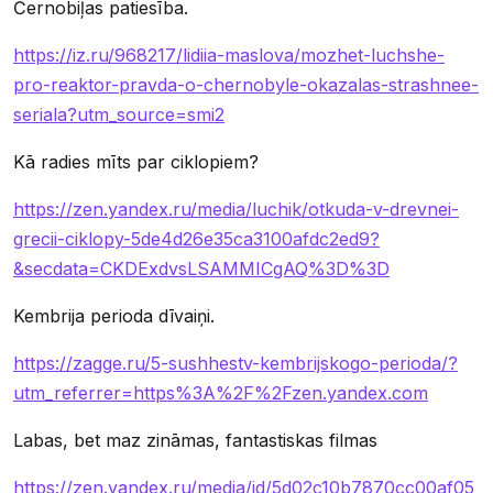
Černobiļas patiesība.
https://iz.ru/968217/lidiia-maslova/mozhet-luchshe-
pro-reaktor-pravda-o-chernobyle-okazalas-strashnee-
seriala?utm_source=smi2
Kā radies mīts par ciklopiem?
https://zen.yandex.ru/media/luchik/otkuda-v-drevnei-
grecii-ciklopy-5de4d26e35ca3100afdc2ed9?
&secdata=CKDExdvsLSAMMICgAQ%3D%3D
Kembrija perioda dīvaiņi.
https://zagge.ru/5-sushhestv-kembrijskogo-perioda/?
utm_referrer=https%3A%2F%2Fzen.yandex.com
Labas, bet maz zināmas, fantastiskas filmas
https://zen.yandex.ru/media/id/5d02c10b7870cc00af05