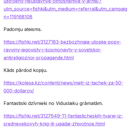
ustroeny-neustavnye-otnosheniya-v-armii/?
utm_source=fishki&utm_medium=referral&utm_campaig
n=119168108
Padomju ateisms.
https://fishki.net/3127183-bezbozhnaja-utopija-popy-
ravviny-iegovisty-i-kosmonavty-v-sovetskoj-
antireligioznoj-propagande.html
Kāds pārdod kopiju.
https://kolesa.kz/content/news/metr-iz-tachek-za-50-
000-dollarov/
Fantastiski dzīvnieki no Viduslaiku grāmatām.
https://fishki.net/3127649-11-fantasticheskih-tvarej-iz-
srednevekovyh-knig-ili-ugadaj-zhivotnoe.html