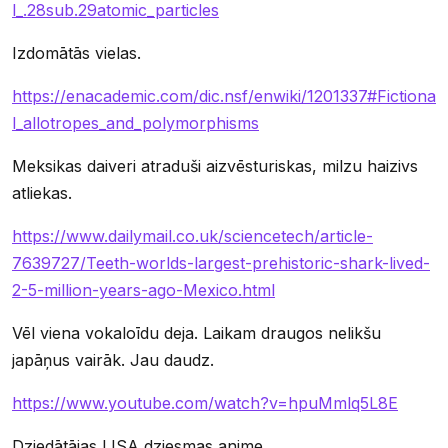
l_.28sub.29atomic_particles
Izdomātās vielas.
https://enacademic.com/dic.nsf/enwiki/1201337#Fictiona
l_allotropes_and_polymorphisms
Meksikas daiveri atraduši aizvēsturiskas, milzu haizivs
atliekas.
https://www.dailymail.co.uk/sciencetech/article-
7639727/Teeth-worlds-largest-prehistoric-shark-lived-
2-5-million-years-ago-Mexico.html
Vēl viena vokaloīdu deja. Laikam draugos nelikšu
japāņus vairāk. Jau daudz.
https://www.youtube.com/watch?v=hpuMmlq5L8E
Dziedātājas LISA dziesmas anime