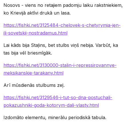
Nosovs - viens no retajiem padomju laiku rakstniekiem,
ko Krievijā aktīvi drukā un lasa.
https://fishki.net/3125484-chelovek-s-chetyrymja-jen-
ili-sovetskij-nostradamus.html
Lai kāds bija Staļins, bet stulbs viņš nebija. Varbūt, ka
tas bija vēl briesmīgāk.
https://fishki.net/3130000-stalin-i-repressirovannye-
meksikanskie-tarakany.html
Arī mūsdienās stulbums zeļ.
https://fishki.net/3129546-i-tut-so-dna-postuchali-
pokazushniki-goda-kotorym-dali-vlasty.html
Izdomāto elementu, minerālu periodiskā tabula.