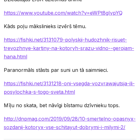
https://www.youtube.com/watch?v=eWPt8gIvpYQ
Kāds poļu mākslinieks izvērš tēmu.
https://fishki.net/3131079-polyskij-hudozhnik-risuet-
trevozhnye-kartiny-na-kotoryh-srazu-vidno--gerojam-
hana.html
Paranormāls stāsts par suni un tā saimnieci.
https://fishki.net/3131218-oni-vsegda-vozvrawajutsja-ili-
posylochka-s-togo-sveta.html
Mīļu no skata, bet nāvīgi bīstamu dzīvnieku tops.
http://dnpmag.com/2019/09/28/10-smertelno-opasnyx-
sozdanij-kotoryx-vse-schitayut-dobrymi-i-milymi-2/