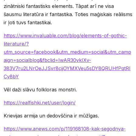
zinātniski fantastisks elements. Tāpat arī ne visa
šausmu literatūra ir fantastika. Toties maģiskais reālisms
ir ļoti tuvs fantastikai.
https://www.invaluable.com/blog/elements-of-gothic-
literature/?
utm_source=facebook&utm_medium=social&utm_camp
aign=socialblog&fbclid=IwAR30vkIXv-
383V7ru2LNrOeJJSvr8cjjOYMXVeu5sDY8QRUHfPqtRI
Cy8bY
Vēl daži slāvu folkloras monstri.
https://realfishki.net/user/login/
Krievijas armija un dedovščina ir mūžīgas.
https://www.anews.com/p/119168108-kak-segodnya-